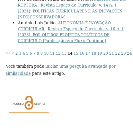
RUPTURA
,
Revista Espaço do Currículo: v. 14 n. 1
(2021): POLÍTICAS CURRICULARES E AS INOVAÇÕES
(NEO)CONSERVADORAS
António Luis Julião,
AUTONOMIA E INOVAÇÃO
CURRICULAR
,
Revista Espaço do Currículo: v. 16 n. 1
(2023): POR OUTROS PROJETOS POLÍTICOS DE
CURRÍCULO [Publicação em Fluxo Contínuo]
<<
<
2
3
4
5
6
7
8
9
10
11
12
13
14
15
16
17
18
19
20
21
22
23
24
Você também pode
iniciar uma pesquisa avançada por
similaridade
para este artigo.