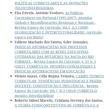
POLÍTICAS CURRICULARES E AS INOVAÇÕES
(NEO)CONSERVADORAS
Elsa Estrela, António Teodoro,
As Políticas
Curriculares em Portugal (1995-2007). Agendas
Globais e Reconfigurações Regionais e Nacionais
,
Revista Espaço do Currículo: Vol.1, n.1 (2008)
GLOBALIZAÇÃO E INTERCULTURALIDADE: currículo,
espaço em litígio?
Edilene Machado dos Santos, Soler Gonzalez,
PRÁTICAS ANTIRRACISTAS NOS PROCESSOS
CURRICULARES COM AS REDES EDUCATIVAS
COTIDIANAS DAS MULHERES NA BACIA DO RIO
FORMATE
,
Revista Espaço do Currículo: v. 15 n. 1
(2022): CURRÍCULOS, INTERSECCIONALIDADES E
PRÁTICAS ANTIRRACISTAS EM EDUCAÇÃO
Viviani Anaya, Célia Regina Teixeira,
CAMPO TEÓRICO
CURRICULAR, TENDÊNCIAS PEDAGÓGICAS E PRÁXIS
DOCENTE: CONSTITUIÇÃO E INFLUÊNCIA
,
Revista
Espaço do Currículo: Vol.7, N.3 (2014) CURRÍCULO:
mosaico interdisciplinar
Roberto Sidnei Macedo, Cristiana Ferreira dos Santos,
A TEORIA ETNOCONSTITUTIVA DE CURRÍCULO E A