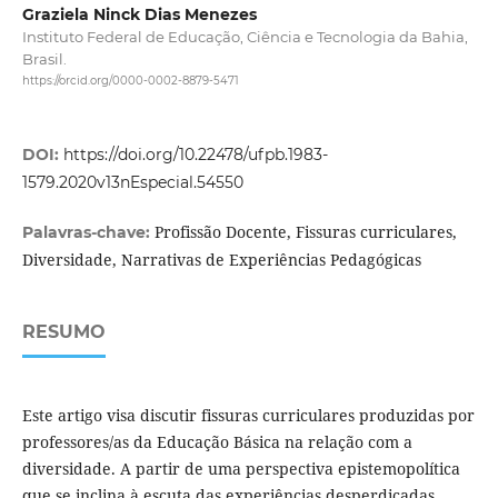
Graziela Ninck Dias Menezes
Instituto Federal de Educação, Ciência e Tecnologia da Bahia,
Brasil.
https://orcid.org/0000-0002-8879-5471
DOI:
https://doi.org/10.22478/ufpb.1983-
1579.2020v13nEspecial.54550
Profissão Docente, Fissuras curriculares,
Palavras-chave:
Diversidade, Narrativas de Experiências Pedagógicas
RESUMO
Este artigo visa discutir fissuras curriculares produzidas por
professores/as da Educação Básica na relação com a
diversidade. A partir de uma perspectiva epistemopolítica
que se inclina à escuta das experiências desperdiçadas