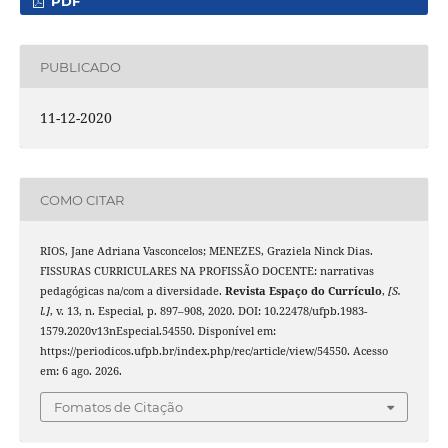
PDF
PUBLICADO
11-12-2020
COMO CITAR
RIOS, Jane Adriana Vasconcelos; MENEZES, Graziela Ninck Dias.
FISSURAS CURRICULARES NA PROFISSÃO DOCENTE: narrativas
pedagógicas na/com a diversidade.
Revista Espaço do Currículo
,
[S.
l.]
, v. 13, n. Especial, p. 897–908, 2020. DOI: 10.22478/ufpb.1983-
1579.2020v13nEspecial.54550. Disponível em:
https://periodicos.ufpb.br/index.php/rec/article/view/54550. Acesso
em: 6 ago. 2026.
Fomatos de Citação