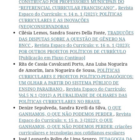
CONSTRUÇÃO POR PROFESSORES MUNICIPAIS DO
“REFERENCIAL CURRICULAR FRANCISCANO”
,
Revista
Espaço do Currículo: v. 14 n. 1 (2021): POLÍTICAS
CURRICULARES E AS INOVAÇÕES
(NEO)CONSERVADORAS
Cilésia Lemos, Sandra Soares Della Fonte,
TRADUÇÕES
DAS DISPUTAS SOBRE A QUESTÃO DE GÊNERO NA
BNCC
,
Revista Espaço do Currículo: v. 16 n. 1 (2023):
POR OUTROS PROJETOS POLÍTICOS DE CURRÍCULO
[Publicação em Fluxo Contínuo]
Rita de Cassia Cavalcanti Porto, Ana Luisa Nogueira
de Amorim, Iara Nogueira de Sousa,
POLÍTICAS
CURRICULARES E PROJETOS POLÍTICO-PEDAGÓGICOS:
UM OLHAR A PARTIR DO SISTEMA PÚBLICO DE
ENSINO PARAIBANO
,
Revista Espaço do Currículo:
Vol.5 N.1 (2012) A PLURALIDADE DE OLHARES DAS
POLÍTICAS CURRICULARES NO BRASIL
Denize Sepulveda, Sandra Kretli da Silva,
O QUE
GANHAMOS, O QUE NÃO PODEMOS PERDER
,
Revista
Espaço do Currículo: v. 15 n. 3 (2022): O QUE
GANHAMOS, O QUE NÃO PODEMOS PERDER: criações
curriculares e tecnologias nos cotidianos escolares
José Leonardo Rolim de Lima Severo,
PEDAGOGIA DA