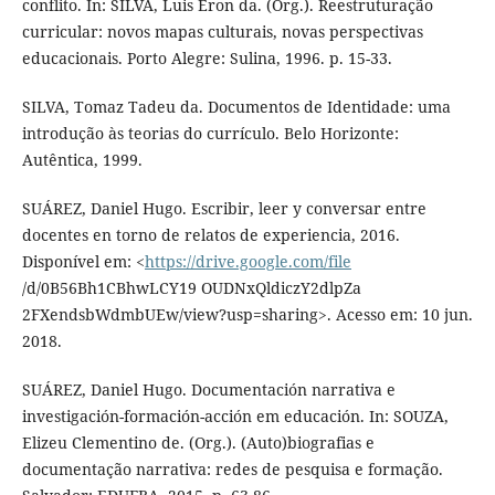
conflito. In: SILVA, Luis Eron da. (Org.). Reestruturação
curricular: novos mapas culturais, novas perspectivas
educacionais. Porto Alegre: Sulina, 1996. p. 15-33.
SILVA, Tomaz Tadeu da. Documentos de Identidade: uma
introdução às teorias do currículo. Belo Horizonte:
Autêntica, 1999.
SUÁREZ, Daniel Hugo. Escribir, leer y conversar entre
docentes en torno de relatos de experiencia, 2016.
Disponível em: <
https://drive.google.com/file
/d/0B56Bh1CBhwLCY19 OUDNxQldiczY2dlpZa
2FXendsbWdmbUEw/view?usp=sharing>. Acesso em: 10 jun.
2018.
SUÁREZ, Daniel Hugo. Documentación narrativa e
investigación-formación-acción em educación. In: SOUZA,
Elizeu Clementino de. (Org.). (Auto)biografias e
documentação narrativa: redes de pesquisa e formação.