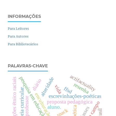
INFORMAÇÕES
Para Leitores
Para Autores
Para Bibliotecários
PALAVRAS-CHAVE
actifactuality
pesquisa em educação
alteridade
relações étnico raciais
diário
resenha
vida
ffsd
teoria curricular
enculturação digital
escrevinhações-poéticas
professor
proposta pedagógica
aluno.
poética
tpack