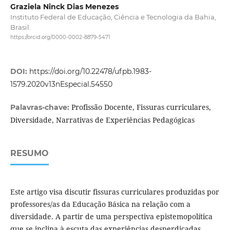
Graziela Ninck Dias Menezes
Instituto Federal de Educação, Ciência e Tecnologia da Bahia,
Brasil.
https://orcid.org/0000-0002-8879-5471
DOI:
https://doi.org/10.22478/ufpb.1983-
1579.2020v13nEspecial.54550
Profissão Docente, Fissuras curriculares,
Palavras-chave:
Diversidade, Narrativas de Experiências Pedagógicas
RESUMO
Este artigo visa discutir fissuras curriculares produzidas por
professores/as da Educação Básica na relação com a
diversidade. A partir de uma perspectiva epistemopolítica
que se inclina à escuta das experiências desperdiçadas