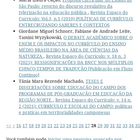
São Paulo: retorno do discurso regulativo da
tylerização na educação pública
,
Revista Espaço do
Currículo: Vol.3, n.1 (2010) POLÍTICAS DE CURRÍCULO:
ENTRECRUZANDO SABERES E CONTEXTOS
Giordane Miguel Schnorr, Fabiane de Andrade Leite,
Tamini Wyzykowski,
O DEBATE ACADÊMICO SOBRE O
ENEM E OS IMPACTOS NO CURRÍCULO DO ENSINO
MÉDIO BRASILEIRO NA ÁREA DE CIÊNCIAS DA
NATUREZA
,
Revista Espaço do Currículo: v. 18 n. 3
(2025): RESSIGNIFICAÇÕES DA BNCC NOS MÚLTIPLOS
ESPAÇO-TEMPOS DE TRADUÇÃO [Publicação em Fluxo
Contínuo]
Tânia Mara Rezende Machado,
TESES E
DISSERTAÇÕES SOBRE EDUCAÇÃO DO CAMPO DOS
PROGRAMAS DE PÓS-GRADUAÇÃO EM EDUCAÇÃO DA
REGIÃO NORTE
,
Revista Espaço do Currículo: v. 14 n.
2 (2021): CURRÍCULO E ESCOLAS DO CAMPO: políticas
e práticas em territorialidades camponesas
<<
<
16
17
18
19
20
21
22
23
24
25
26
27
28
29
30
31
32
33
34
35
Você também pode
iniciar uma pesquisa avançada por