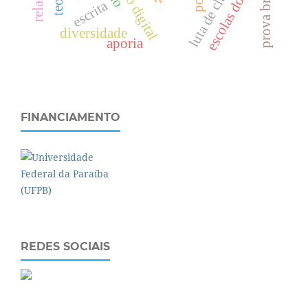
escolas do campo
luta de classes
prova brasil
escrita
diversidade
aporia
FINANCIAMENTO
REDES SOCIAIS