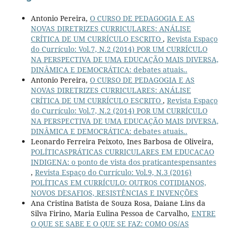
Antonio Pereira,
O CURSO DE PEDAGOGIA E AS
NOVAS DIRETRIZES CURRICULARES: ANÁLISE
CRÍTICA DE UM CURRÍCULO ESCRITO
,
Revista Espaço
do Currículo: Vol.7, N.2 (2014) POR UM CURRÍCULO
NA PERSPECTIVA DE UMA EDUCAÇÃO MAIS DIVERSA,
DINÂMICA E DEMOCRÁTICA: debates atuais..
Antonio Pereira,
O CURSO DE PEDAGOGIA E AS
NOVAS DIRETRIZES CURRICULARES: ANÁLISE
CRÍTICA DE UM CURRÍCULO ESCRITO
,
Revista Espaço
do Currículo: Vol.7, N.2 (2014) POR UM CURRÍCULO
NA PERSPECTIVA DE UMA EDUCAÇÃO MAIS DIVERSA,
DINÂMICA E DEMOCRÁTICA: debates atuais..
Leonardo Ferreira Peixoto, Ines Barbosa de Oliveira,
POLÍTICASPRÁTICAS CURRICULARES EM EDUCACAO
INDIGENA: o ponto de vista dos praticantespensantes
,
Revista Espaço do Currículo: Vol.9, N.3 (2016)
POLÍTICAS EM CURRÍCULO: OUTROS COTIDIANOS,
NOVOS DESAFIOS, RESISTÊNCIAS E INVENÇÕES
Ana Cristina Batista de Souza Rosa, Daiane Lins da
Silva Firino, Maria Eulina Pessoa de Carvalho,
ENTRE
O QUE SE SABE E O QUE SE FAZ: COMO OS/AS