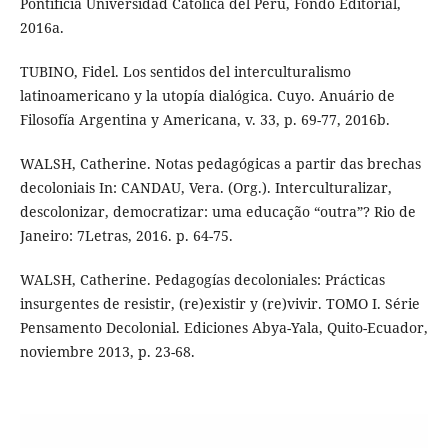
Pontificia Universidad Católica del Perú, Fondo Editorial,
2016a.
TUBINO, Fidel. Los sentidos del interculturalismo
latinoamericano y la utopía dialógica. Cuyo. Anuário de
Filosofía Argentina y Americana, v. 33, p. 69-77, 2016b.
WALSH, Catherine. Notas pedagógicas a partir das brechas
decoloniais In: CANDAU, Vera. (Org.). Interculturalizar,
descolonizar, democratizar: uma educação “outra”? Rio de
Janeiro: 7Letras, 2016. p. 64-75.
WALSH, Catherine. Pedagogías decoloniales: Prácticas
insurgentes de resistir, (re)existir y (re)vivir. TOMO I. Série
Pensamento Decolonial. Ediciones Abya-Yala, Quito-Ecuador,
noviembre 2013, p. 23-68.