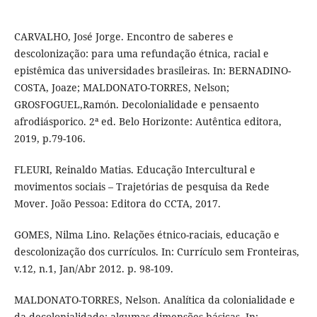
CARVALHO, José Jorge. Encontro de saberes e
descolonização: para uma refundação étnica, racial e
epistêmica das universidades brasileiras. In: BERNADINO-
COSTA, Joaze; MALDONATO-TORRES, Nelson;
GROSFOGUEL,Ramón. Decolonialidade e pensaento
afrodiásporico. 2ª ed. Belo Horizonte: Autêntica editora,
2019, p.79-106.
FLEURI, Reinaldo Matias. Educação Intercultural e
movimentos sociais – Trajetórias de pesquisa da Rede
Mover. João Pessoa: Editora do CCTA, 2017.
GOMES, Nilma Lino. Relações étnico-raciais, educação e
descolonização dos currículos. In: Currículo sem Fronteiras,
v.12, n.1, Jan/Abr 2012. p. 98-109.
MALDONATO-TORRES, Nelson. Analítica da colonialidade e
da decolonialidade: algumas dimensões básicas. In: