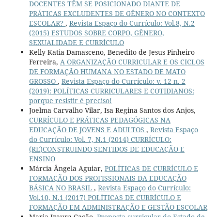
DOCENTES TÊM SE POSICIONADO DIANTE DE
PRÁTICAS EXCLUDENTES DE GÊNERO NO CONTEXTO
ESCOLAR?
,
Revista Espaço do Currículo: Vol.8, N.2
(2015) ESTUDOS SOBRE CORPO, GÊNERO,
SEXUALIDADE E CURRÍCULO
Kelly Katia Damasceno, Benedito de Jesus Pinheiro
Ferreira,
A ORGANIZAÇÃO CURRICULAR E OS CICLOS
DE FORMAÇÃO HUMANA NO ESTADO DE MATO
GROSSO
,
Revista Espaço do Currículo: v. 12 n. 2
(2019): POLÍTICAS CURRICULARES E COTIDIANOS:
porque resistir é preciso!
Joelma Carvalho Vilar, Isa Regina Santos dos Anjos,
CURRÍCULO E PRÁTICAS PEDAGÓGICAS NA
EDUCAÇÃO DE JOVENS E ADULTOS
,
Revista Espaço
do Currículo: Vol. 7, N.1 (2014) CURRÍCULO:
(RE)CONSTRUINDO SENTIDOS DE EDUCAÇÃO E
ENSINO
Márcia Ângela Aguiar,
POLÍTICAS DE CURRÍCULO E
FORMAÇÃO DOS PROFISSIONAIS DA EDUCAÇÃO
BÁSICA NO BRASIL
,
Revista Espaço do Currículo:
Vol.10, N.1 (2017) POLÍTICAS DE CURRÍCULO E
FORMAÇÃO EM ADMINISTRAÇÃO E GESTÃO ESCOLAR
Maria Izaura Cação,
Proposta curricular do Estado de