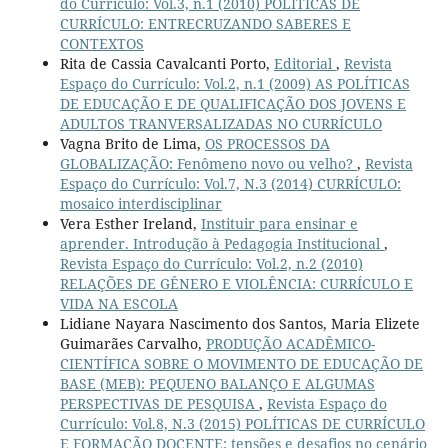
do Currículo: Vol.3, n.1 (2010) POLÍTICAS DE
CURRÍCULO: ENTRECRUZANDO SABERES E
CONTEXTOS
Rita de Cassia Cavalcanti Porto,
Editorial
,
Revista
Espaço do Currículo: Vol.2, n.1 (2009) AS POLÍTICAS
DE EDUCAÇÃO E DE QUALIFICAÇÃO DOS JOVENS E
ADULTOS TRANVERSALIZADAS NO CURRÍCULO
Vagna Brito de Lima,
OS PROCESSOS DA
GLOBALIZAÇÃO: Fenômeno novo ou velho?
,
Revista
Espaço do Currículo: Vol.7, N.3 (2014) CURRÍCULO:
mosaico interdisciplinar
Vera Esther Ireland,
Instituir para ensinar e
aprender. Introdução à Pedagogia Institucional
,
Revista Espaço do Currículo: Vol.2, n.2 (2010)
RELAÇÕES DE GÊNERO E VIOLÊNCIA: CURRÍCULO E
VIDA NA ESCOLA
Lidiane Nayara Nascimento dos Santos, Maria Elizete
Guimarães Carvalho,
PRODUÇÃO ACADÊMICO-
CIENTÍFICA SOBRE O MOVIMENTO DE EDUCAÇÃO DE
BASE (MEB): PEQUENO BALANÇO E ALGUMAS
PERSPECTIVAS DE PESQUISA
,
Revista Espaço do
Currículo: Vol.8, N.3 (2015) POLÍTICAS DE CURRÍCULO
E FORMAÇÃO DOCENTE: tensões e desafios no cenário