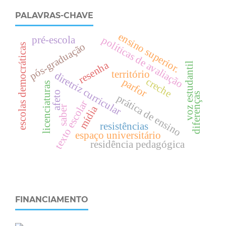
PALAVRAS-CHAVE
e
n
s
i
n
o
u
p
e
r
i
o
r
pré-escola
políticas de avaliação
pós-graduação
escolas democráticas
s
.
resenha
voz estudantil
território
diretriz curricular
creche
parfor
licenciaturas
afeto
diferenças
prática de ensino
texto escolar
mídia
saber
resistências
espaço universitário
residência pedagógica
FINANCIAMENTO