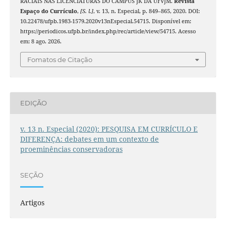
RACIAIS NAS LICENCIATURAS DO CAMPUS JK DA UFVJM.
Revista
Espaço do Currículo
,
[S. l.]
, v. 13, n. Especial, p. 849–865, 2020. DOI:
10.22478/ufpb.1983-1579.2020v13nEspecial.54715. Disponível em:
https://periodicos.ufpb.br/index.php/rec/article/view/54715. Acesso
em: 8 ago. 2026.
Fomatos de Citação
EDIÇÃO
v. 13 n. Especial (2020): PESQUISA EM CURRÍCULO E
DIFERENÇA: debates em um contexto de
proeminências conservadoras
SEÇÃO
Artigos