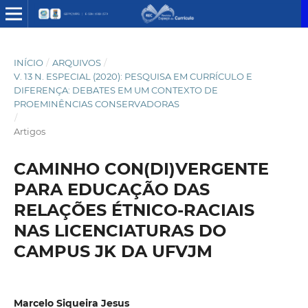
INÍCIO
/
ARQUIVOS
/
V. 13 N. ESPECIAL (2020): PESQUISA EM CURRÍCULO E
DIFERENÇA: DEBATES EM UM CONTEXTO DE
PROEMINÊNCIAS CONSERVADORAS
/
Artigos
CAMINHO CON(DI)VERGENTE
PARA EDUCAÇÃO DAS
RELAÇÕES ÉTNICO-RACIAIS
NAS LICENCIATURAS DO
CAMPUS JK DA UFVJM
Marcelo Siqueira Jesus