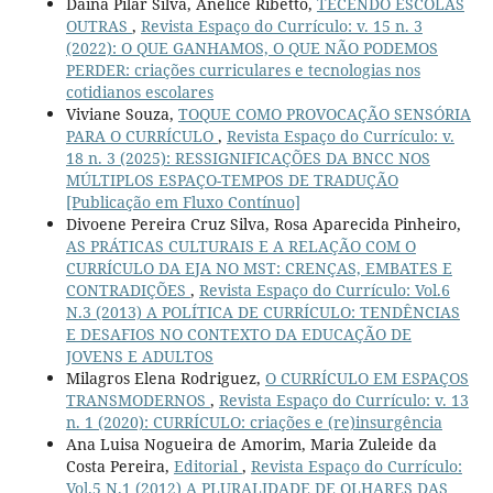
Daina Pilar Silva, Anelice Ribetto,
TECENDO ESCOLAS
OUTRAS
,
Revista Espaço do Currículo: v. 15 n. 3
(2022): O QUE GANHAMOS, O QUE NÃO PODEMOS
PERDER: criações curriculares e tecnologias nos
cotidianos escolares
Viviane Souza,
TOQUE COMO PROVOCAÇÃO SENSÓRIA
PARA O CURRÍCULO
,
Revista Espaço do Currículo: v.
18 n. 3 (2025): RESSIGNIFICAÇÕES DA BNCC NOS
MÚLTIPLOS ESPAÇO-TEMPOS DE TRADUÇÃO
[Publicação em Fluxo Contínuo]
Divoene Pereira Cruz Silva, Rosa Aparecida Pinheiro,
AS PRÁTICAS CULTURAIS E A RELAÇÃO COM O
CURRÍCULO DA EJA NO MST: CRENÇAS, EMBATES E
CONTRADIÇÕES
,
Revista Espaço do Currículo: Vol.6
N.3 (2013) A POLÍTICA DE CURRÍCULO: TENDÊNCIAS
E DESAFIOS NO CONTEXTO DA EDUCAÇÃO DE
JOVENS E ADULTOS
Milagros Elena Rodriguez,
O CURRÍCULO EM ESPAÇOS
TRANSMODERNOS
,
Revista Espaço do Currículo: v. 13
n. 1 (2020): CURRÍCULO: criações e (re)insurgência
Ana Luisa Nogueira de Amorim, Maria Zuleide da
Costa Pereira,
Editorial
,
Revista Espaço do Currículo:
Vol.5 N.1 (2012) A PLURALIDADE DE OLHARES DAS