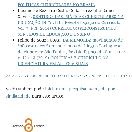
POLÍTICAS CURRICULARES NO BRASIL
Lucimeire Bezerra Costa, Gelta Terezinha Ramos
Xavier,
SENTIDOS DAS PRÁTICAS CURRICULARES NA
EDUCAÇÃO INFANTIL
,
Revista Espaço do Currículo:
Vol. 7, N.1 (2014) CURRÍCULO: (RE)CONSTRUINDO
SENTIDOS DE EDUCAÇÃO E ENSINO
Felipe de Souza Costa,
DA MEMÓRIA: movimentos de
“não esquecer” em currículos de Língua Portuguesa
da cidade de São Paulo.
,
Revista Espaço do Currículo:
v. 12 n. 3 (2019): POLÍTICAS E CURRÍCULO NA
LICENCIATURA EM ARTES VISUAIS
<<
<
85
86
87
88
89
90
91
92
93
94
95
96
97
98
99
100
101
102
1
Você também pode
iniciar uma pesquisa avançada por
similaridade
para este artigo.