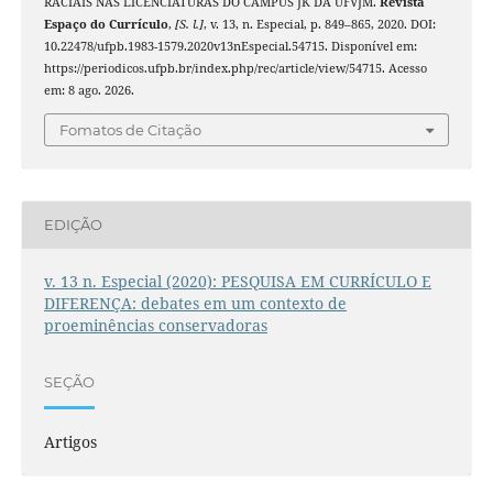
RACIAIS NAS LICENCIATURAS DO CAMPUS JK DA UFVJM.
Revista
Espaço do Currículo
,
[S. l.]
, v. 13, n. Especial, p. 849–865, 2020. DOI:
10.22478/ufpb.1983-1579.2020v13nEspecial.54715. Disponível em:
https://periodicos.ufpb.br/index.php/rec/article/view/54715. Acesso
em: 8 ago. 2026.
Fomatos de Citação
EDIÇÃO
v. 13 n. Especial (2020): PESQUISA EM CURRÍCULO E
DIFERENÇA: debates em um contexto de
proeminências conservadoras
SEÇÃO
Artigos