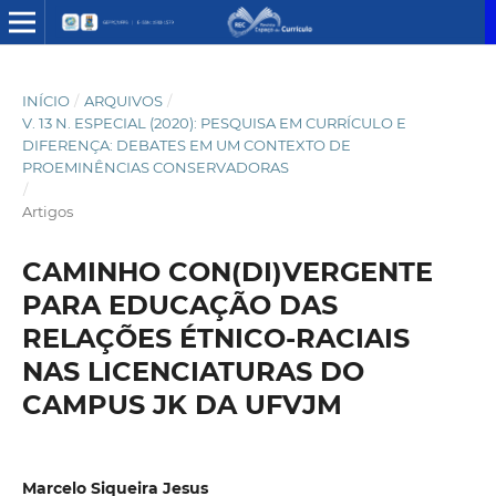
INÍCIO
/
ARQUIVOS
/
V. 13 N. ESPECIAL (2020): PESQUISA EM CURRÍCULO E
DIFERENÇA: DEBATES EM UM CONTEXTO DE
PROEMINÊNCIAS CONSERVADORAS
/
Artigos
CAMINHO CON(DI)VERGENTE
PARA EDUCAÇÃO DAS
RELAÇÕES ÉTNICO-RACIAIS
NAS LICENCIATURAS DO
CAMPUS JK DA UFVJM
Marcelo Siqueira Jesus