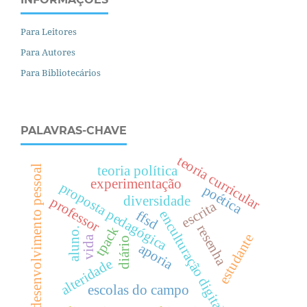
Para Leitores
Para Autores
Para Bibliotecários
PALAVRAS-CHAVE
teoria curricular
teoria política
desenvolvimento pessoal
experimentação
proposta pedagógica
poética
diversidade
professor
escrita
ffsd
enculturação digital
resenha
tpack
aluno.
estudante
vida
diário
aporia
alteridade
escolas do campo