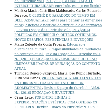
do Currículo: Vol.1, n.1 (2008) GLOBALIZAÇÃO E
INTERCULTURALIDADE: currículo, espaço em litígio?
Maritza Maciel Castrillon Maldonado, Carlos Eduardo
Ferraço,
O CLICHÊ E O PARADOXO DO TEMPO EM
DELEUZE-GUATTARI: pistas para pensar as dimensões
éticas, estéticas e políticas do currículo e da formação
,
Revista Espaço do Currículo: Vol.9, N.3 (2016)
POLÍTICAS EM CURRÍCULO: OUTROS COTIDIANOS,
NOVOS DESAFIOS, RESISTÊNCIAS E INVENÇÕES
Maria Zuleide da Costa Pereira,
Educação e
diversidade cultural: (im)possibilidades de mudanças
no contexto atual
,
Revista Espaço do Currículo: Vol.4
N.1 (2011) EDUCAÇÃO E DIVERSIDADE CULTURAL:
(IM)POSSIBILIDADES DE MUDANÇAS NO CONTEXTO
ATUAL
Trinidad Donoso-Vázquez, Maria Jose Rubio Hurtado,
Ruth Vilà Baños,
VIOLENCIAS PATRIARCALES EN LOS
ENTORNOS VIRTUALES. UN ESTUDIO CON
ADOLESCENTES
,
Revista Espaço do Currículo: Vol.9,
N.1 (2016) EDUCAÇÃO E JUVENTUDE
César Leite,
POR ENTRE LINHAS E
EXPERIMENTAÇÕES ESTÉTICAS COM COTIDIANOS
ESCOLARES
,
Revista Espaço do Currículo: v. 16 n. 3