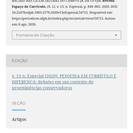
RACIAIS NAS LICENCIATURAS DO CAMPUS JK DA UFVJM.
Revista
Espaço do Currículo
,
[S. l.]
, v. 13, n. Especial, p. 849–865, 2020. DOI:
10.22478/ufpb.1983-1579.2020v13nEspecial.54715. Disponível em:
https://periodicos.ufpb.br/index.php/rec/article/view/54715. Acesso
em: 6 ago. 2026.
Fomatos de Citação
EDIÇÃO
v. 13 n. Especial (2020): PESQUISA EM CURRÍCULO E
DIFERENÇA: debates em um contexto de
proeminências conservadoras
SEÇÃO
Artigos