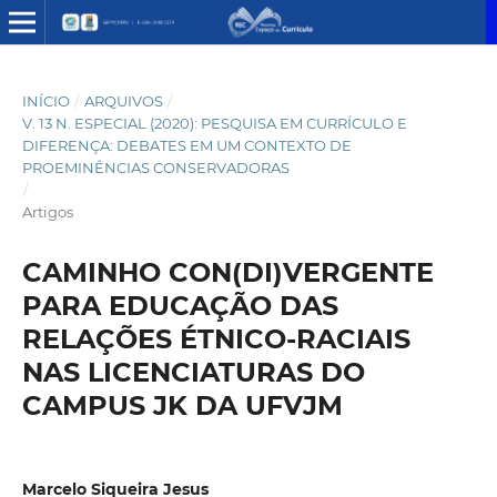
INÍCIO
/
ARQUIVOS
/
V. 13 N. ESPECIAL (2020): PESQUISA EM CURRÍCULO E
DIFERENÇA: DEBATES EM UM CONTEXTO DE
PROEMINÊNCIAS CONSERVADORAS
/
Artigos
CAMINHO CON(DI)VERGENTE
PARA EDUCAÇÃO DAS
RELAÇÕES ÉTNICO-RACIAIS
NAS LICENCIATURAS DO
CAMPUS JK DA UFVJM
Marcelo Siqueira Jesus