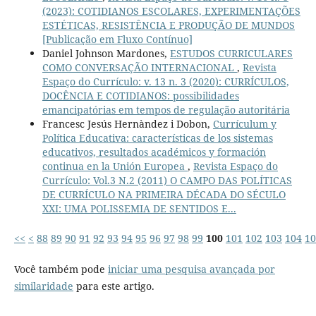
(2023): COTIDIANOS ESCOLARES, EXPERIMENTAÇÕES
ESTÉTICAS, RESISTÊNCIA E PRODUÇÃO DE MUNDOS
[Publicação em Fluxo Contínuo]
Daniel Johnson Mardones,
ESTUDOS CURRICULARES
COMO CONVERSAÇÃO INTERNACIONAL
,
Revista
Espaço do Currículo: v. 13 n. 3 (2020): CURRÍCULOS,
DOCÊNCIA E COTIDIANOS: possibilidades
emancipatórias em tempos de regulação autoritária
Francesc Jesús Hernàndez i Dobon,
Currículum y
Política Educativa: características de los sistemas
educativos, resultados académicos y formación
continua en la Unión Europea
,
Revista Espaço do
Currículo: Vol.3 N.2 (2011) O CAMPO DAS POLÍTICAS
DE CURRÍCULO NA PRIMEIRA DÉCADA DO SÉCULO
XXI: UMA POLISSEMIA DE SENTIDOS E...
<<
<
88
89
90
91
92
93
94
95
96
97
98
99
100
101
102
103
104
10
Você também pode
iniciar uma pesquisa avançada por
similaridade
para este artigo.