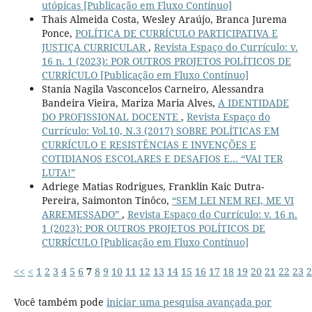
utópicas [Publicação em Fluxo Contínuo]
Thais Almeida Costa, Wesley Araújo, Branca Jurema
Ponce,
POLÍTICA DE CURRÍCULO PARTICIPATIVA E
JUSTIÇA CURRICULAR
,
Revista Espaço do Currículo: v.
16 n. 1 (2023): POR OUTROS PROJETOS POLÍTICOS DE
CURRÍCULO [Publicação em Fluxo Contínuo]
Stania Nagila Vasconcelos Carneiro, Alessandra
Bandeira Vieira, Mariza Maria Alves,
A IDENTIDADE
DO PROFISSIONAL DOCENTE
,
Revista Espaço do
Currículo: Vol.10, N.3 (2017) SOBRE POLÍTICAS EM
CURRÍCULO E RESISTÊNCIAS E INVENÇÕES E
COTIDIANOS ESCOLARES E DESAFIOS E... “VAI TER
LUTA!”
Adriege Matias Rodrigues, Franklin Kaic Dutra-
Pereira, Saimonton Tinôco,
“SEM LEI NEM REI, ME VI
ARREMESSADO”
,
Revista Espaço do Currículo: v. 16 n.
1 (2023): POR OUTROS PROJETOS POLÍTICOS DE
CURRÍCULO [Publicação em Fluxo Contínuo]
<<
<
1
2
3
4
5
6
7
8
9
10
11
12
13
14
15
16
17
18
19
20
21
22
23
2
Você também pode
iniciar uma pesquisa avançada por