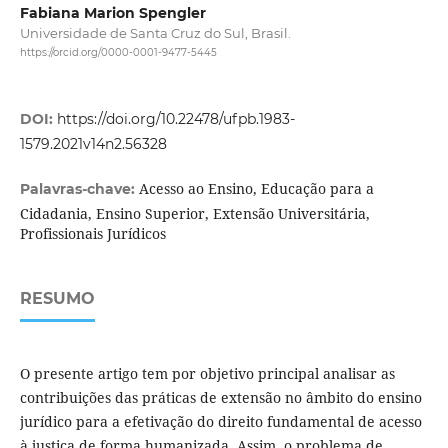
Fabiana Marion Spengler
Universidade de Santa Cruz do Sul, Brasil.
https://orcid.org/0000-0001-9477-5445
DOI:
https://doi.org/10.22478/ufpb.1983-
1579.2021v14n2.56328
Acesso ao Ensino, Educação para a
Palavras-chave:
Cidadania, Ensino Superior, Extensão Universitária,
Profissionais Jurídicos
RESUMO
O presente artigo tem por objetivo principal analisar as
contribuições das práticas de extensão no âmbito do ensino
jurídico para a efetivação do direito fundamental de acesso
à justiça de forma humanizada. Assim, o problema de