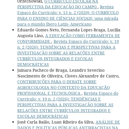
Orzechowski,
O CURRÍCULO ESCOLAR NA
PERSPECTIVA DA EDUCAÇÃO DO CAMPO
,
Revista
Espaço do Currículo: v. 13 n. 2 (2020): O CURRÍCULO
PARA O ENSINO DE CIÊNCIAS SOCIAIS: uma mirada
para o mundo Ibero Latin- Americano
Eduardo Gomes Neto, Fernanda Lopes Braga, Lucilia
Augusta Lino,
A EDUCAÇÃO COMO FERRAMENTA DE
CONFORMIDADE
,
Revista Espaço do Currículo: v. 19
n. 2 (2026): TENDÊNCIAS E PERSPECTIVAS PARA A
INVESTIGAÇÃO SOBRE AS RELAÇÕES ENTRE
CURRÍCULOS INTEGRADOS E ESCOLAS
DEMOCRÁTICAS
Jainara Pacheco de Braga, Leandro Severino
Nascimento de Oliveira, Cloves Alexandre de Castro,
CONTRIBUIÇÕES PARA O DEBATE SOBRE
AGROECOLOGIA NO CONTEXTO DA EDUCAÇÃO
PROFISSIONAL E TECNOLÓGICA
,
Revista Espaço do
Currículo: v. 19 n. 2 (2026): TENDÊNCIAS E
PERSPECTIVAS PARA A INVESTIGAÇÃO SOBRE AS
RELAÇÕES ENTRE CURRÍCULOS INTEGRADOS E
ESCOLAS DEMOCRÁTICAS
Jonê Carla Baião, Luan Ribeiro da Silva,
ANÁLISE DE
DADOS E POLÍTICAS PÚBLICAS ANTIRRACISTAS NA