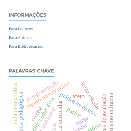
INFORMAÇÕES
Para Leitores
Para Autores
Para Bibliotecários
PALAVRAS-CHAVE
pós-graduação
espaço universitário
texto escolar
aula democrática
prática de ensino
residência pedagógica
protagonismo indígena
afeto
políticas de avaliação
política educativa
diretriz curricular
parfor
creche
discurso ambiental
mídia
território
resenha
saber