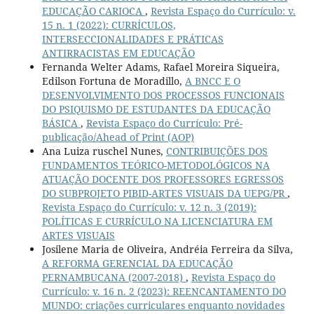
EDUCAÇÃO CARIOCA
,
Revista Espaço do Currículo: v.
15 n. 1 (2022): CURRÍCULOS,
INTERSECCIONALIDADES E PRÁTICAS
ANTIRRACISTAS EM EDUCAÇÃO
Fernanda Welter Adams, Rafael Moreira Siqueira,
Edilson Fortuna de Moradillo,
A BNCC E O
DESENVOLVIMENTO DOS PROCESSOS FUNCIONAIS
DO PSIQUISMO DE ESTUDANTES DA EDUCAÇÃO
BÁSICA
,
Revista Espaço do Currículo: Pré-
publicação/Ahead of Print (AOP)
Ana Luiza ruschel Nunes,
CONTRIBUIÇÕES DOS
FUNDAMENTOS TEÓRICO-METODOLÓGICOS NA
ATUAÇÃO DOCENTE DOS PROFESSORES EGRESSOS
DO SUBPROJETO PIBID-ARTES VISUAIS DA UEPG/PR
,
Revista Espaço do Currículo: v. 12 n. 3 (2019):
POLÍTICAS E CURRÍCULO NA LICENCIATURA EM
ARTES VISUAIS
Josilene Maria de Oliveira, Andréia Ferreira da Silva,
A REFORMA GERENCIAL DA EDUCAÇÃO
PERNAMBUCANA (2007-2018)
,
Revista Espaço do
Currículo: v. 16 n. 2 (2023): REENCANTAMENTO DO
MUNDO: criações curriculares enquanto novidades