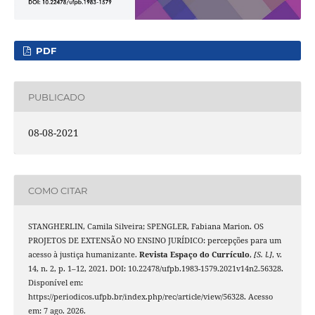
PDF
PUBLICADO
08-08-2021
COMO CITAR
STANGHERLIN, Camila Silveira; SPENGLER, Fabiana Marion. OS
PROJETOS DE EXTENSÃO NO ENSINO JURÍDICO: percepções para um
acesso à justiça humanizante.
Revista Espaço do Currículo
,
[S. l.]
, v.
14, n. 2, p. 1–12, 2021. DOI: 10.22478/ufpb.1983-1579.2021v14n2.56328.
Disponível em:
https://periodicos.ufpb.br/index.php/rec/article/view/56328. Acesso
em: 7 ago. 2026.