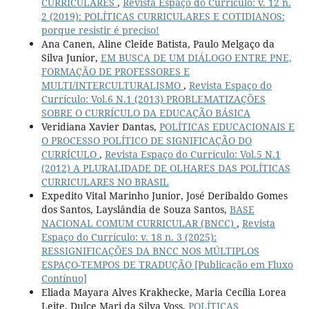
CURRICULARES
,
Revista Espaço do Currículo: v. 12 n.
2 (2019): POLÍTICAS CURRICULARES E COTIDIANOS:
porque resistir é preciso!
Ana Canen, Aline Cleide Batista, Paulo Melgaço da
Silva Junior,
EM BUSCA DE UM DIÁLOGO ENTRE PNE,
FORMAÇÃO DE PROFESSORES E
MULTI/INTERCULTURALISMO
,
Revista Espaço do
Currículo: Vol.6 N.1 (2013) PROBLEMATIZAÇÕES
SOBRE O CURRÍCULO DA EDUCAÇÃO BÁSICA
Veridiana Xavier Dantas,
POLÍTICAS EDUCACIONAIS E
O PROCESSO POLÍTICO DE SIGNIFICAÇÃO DO
CURRÍCULO
,
Revista Espaço do Currículo: Vol.5 N.1
(2012) A PLURALIDADE DE OLHARES DAS POLÍTICAS
CURRICULARES NO BRASIL
Expedito Vital Marinho Junior, José Deribaldo Gomes
dos Santos, Layslândia de Souza Santos,
BASE
NACIONAL COMUM CURRICULAR (BNCC)
,
Revista
Espaço do Currículo: v. 18 n. 3 (2025):
RESSIGNIFICAÇÕES DA BNCC NOS MÚLTIPLOS
ESPAÇO-TEMPOS DE TRADUÇÃO [Publicação em Fluxo
Contínuo]
Eliada Mayara Alves Krakhecke, Maria Cecília Lorea
Leite, Dulce Mari da Silva Voss,
POLÍTICAS