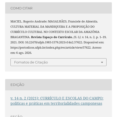
COMO CITAR
MACIEL, Rogerio Andrade; MAGALHÃES, Franciele de Almeida.
CULTURA MATERIAL DA MANDIQUERA E A PROPOSIÇÃO DO
CURRÍCULO CULTURAL NO CONTEXTO ESCOLAR DA AMAZÔNIA
BRAGANTINA.
Revista Espaço do Currículo
,
[S. l.]
, v. 14, n. 2, p. 1–19,
2021. DOI: 10.22478/ufpb.1983-1579.2021v14n2.57622. Disponível em:
https://periodicos.ufpb.br/index.php/rec/article/view/57622. Acesso
em: 6 ago. 2026.
Fomatos de Citação
EDIÇÃO
v. 14 n. 2 (2021): CURRÍCULO E ESCOLAS DO CAMPO:
políticas e práticas em territorialidades camponesas
SEÇÃO