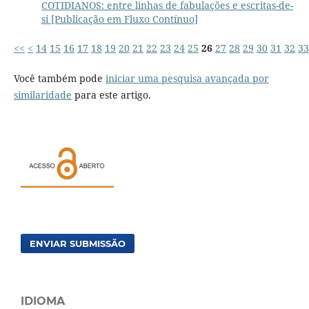
COTIDIANOS: entre linhas de fabulações e escritas-de-
si [Publicação em Fluxo Contínuo]
<<
<
14
15
16
17
18
19
20
21
22
23
24
25
26
27
28
29
30
31
32
33
Você também pode
iniciar uma pesquisa avançada por
similaridade
para este artigo.
ENVIAR SUBMISSÃO
IDIOMA