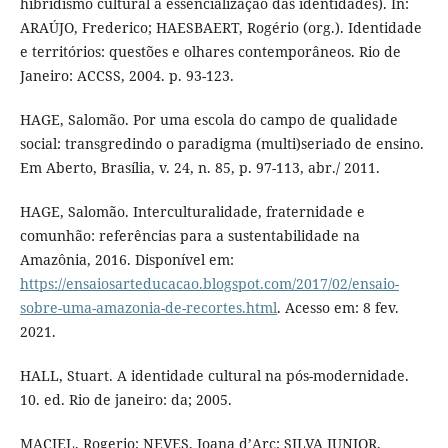
hibridismo cultural à essencialização das identidades). In:
ARAÚJO, Frederico; HAESBAERT, Rogério (org.). Identidade
e territórios: questões e olhares contemporâneos. Rio de
Janeiro: ACCSS, 2004. p. 93-123.
HAGE, Salomão. Por uma escola do campo de qualidade
social: transgredindo o paradigma (multi)seriado de ensino.
Em Aberto, Brasília, v. 24, n. 85, p. 97-113, abr./ 2011.
HAGE, Salomão. Interculturalidade, fraternidade e
comunhão: referências para a sustentabilidade na
Amazônia, 2016. Disponível em:
https://ensaiosarteducacao.blogspot.com/2017/02/ensaio-
sobre-uma-amazonia-de-recortes.html
. Acesso em: 8 fev.
2021.
HALL, Stuart. A identidade cultural na pós-modernidade.
10. ed. Rio de janeiro: da; 2005.
MACIEL, Rogerio; NEVES, Joana d’Arc; SILVA JUNIOR,