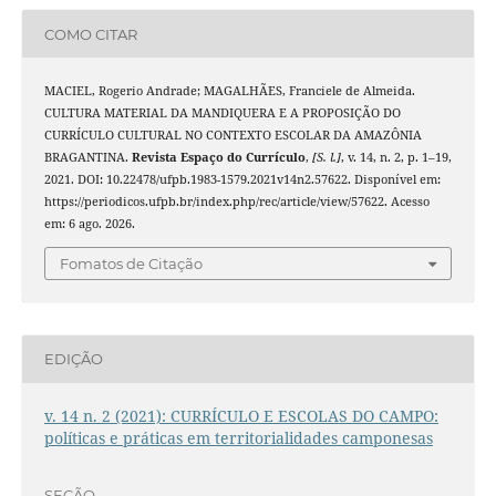
COMO CITAR
MACIEL, Rogerio Andrade; MAGALHÃES, Franciele de Almeida.
CULTURA MATERIAL DA MANDIQUERA E A PROPOSIÇÃO DO
CURRÍCULO CULTURAL NO CONTEXTO ESCOLAR DA AMAZÔNIA
BRAGANTINA.
Revista Espaço do Currículo
,
[S. l.]
, v. 14, n. 2, p. 1–19,
2021. DOI: 10.22478/ufpb.1983-1579.2021v14n2.57622. Disponível em:
https://periodicos.ufpb.br/index.php/rec/article/view/57622. Acesso
em: 6 ago. 2026.
Fomatos de Citação
EDIÇÃO
v. 14 n. 2 (2021): CURRÍCULO E ESCOLAS DO CAMPO:
políticas e práticas em territorialidades camponesas
SEÇÃO