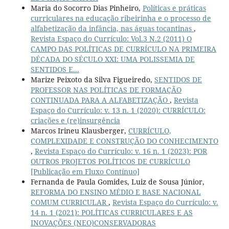
Maria do Socorro Dias Pinheiro,
Políticas e práticas
curriculares na educação ribeirinha e o processo de
alfabetização da infância, nas águas tocantinas
,
Revista Espaço do Currículo: Vol.3 N.2 (2011) O
CAMPO DAS POLÍTICAS DE CURRÍCULO NA PRIMEIRA
DÉCADA DO SÉCULO XXI: UMA POLISSEMIA DE
SENTIDOS E...
Marize Peixoto da Silva Figueiredo,
SENTIDOS DE
PROFESSOR NAS POLÍTICAS DE FORMAÇÃO
CONTINUADA PARA A ALFABETIZAÇÃO
,
Revista
Espaço do Currículo: v. 13 n. 1 (2020): CURRÍCULO:
criações e (re)insurgência
Marcos Irineu Klausberger,
CURRÍCULO,
COMPLEXIDADE E CONSTRUÇÃO DO CONHECIMENTO
,
Revista Espaço do Currículo: v. 16 n. 1 (2023): POR
OUTROS PROJETOS POLÍTICOS DE CURRÍCULO
[Publicação em Fluxo Contínuo]
Fernanda de Paula Gomides, Luiz de Sousa Júnior,
REFORMA DO ENSINO MÉDIO E BASE NACIONAL
COMUM CURRICULAR
,
Revista Espaço do Currículo: v.
14 n. 1 (2021): POLÍTICAS CURRICULARES E AS
INOVAÇÕES (NEO)CONSERVADORAS