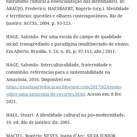
hibridismo cultural à essencialização das identidades). In:
ARAÚJO, Frederico; HAESBAERT, Rogério (org.). Identidade
e territórios: questões e olhares contemporâneos. Rio de
Janeiro: ACCSS, 2004. p. 93-123.
HAGE, Salomão. Por uma escola do campo de qualidade
social: transgredindo o paradigma (multi)seriado de ensino.
Em Aberto, Brasília, v. 24, n. 85, p. 97-113, abr./ 2011.
HAGE, Salomão. Interculturalidade, fraternidade e
comunhão: referências para a sustentabilidade na
Amazônia, 2016. Disponível em:
https://ensaiosarteducacao.blogspot.com/2017/02/ensaio-
sobre-uma-amazonia-de-recortes.html
. Acesso em: 8 fev.
2021.
HALL, Stuart. A identidade cultural na pós-modernidade.
10. ed. Rio de janeiro: da; 2005.
MACIEL, Rogerio; NEVES, Joana d’Arc; SILVA JUNIOR,