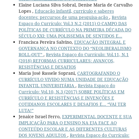
Elaine Luciana Silva Sobral, Denise Maria de Carvalho
Lopes ,
Educação infantil, currículo e saberes
docentes: percursos de uma pesquisa-ação
,
Revista
Espaço do Currículo: Vol.3 N.2 (2011) O CAMPO DAS
POLÍTICAS DE CURRÍCULO NA PRIMEIRA DÉCADA DO
SÉCULO XXI: UMA POLISSEMIA DE SENTIDOS E...
Francisca Pereira Salvino,
EDUCAÇÃO INTEGRAL E
GOVERNANÇA NO CONTEXTO DO “NEOLIBERALISMO
ROLL-OUT”
,
Revista Espaço do Currículo: Vol.11, N.1
(2018) REFORMAS CURRICULARES: AVANÇOS,
RESISTÊNCIAS E DESAFIOS
Maria José Rassele Soprani,
CARTOGRAFANDO O
CURRÍCULO VIVIDO NUMA UNIDADE DE EDUCAÇÃO
INFANTIL UNIVERSITÁRIA
,
Revista Espaço do
Currículo: Vol.10, N.3 (2017) SOBRE POLÍTICAS EM
CURRÍCULO E RESISTÊNCIAS E INVENÇÕES E
COTIDIANOS ESCOLARES E DESAFIOS E... “VAI TER
LUTA!”
Jenaice Israel Ferro,
EXPERIMENTAL DOCENTE E SUA
IMPLICAÇÃO PARA O ENSINO NA EJA FACE AO
CONTEÚDO ESCOLAR E AS DIFERENTES CULTURAS
DOS JOVENS ADULTOS
,
Revista Espaço do Currículo: