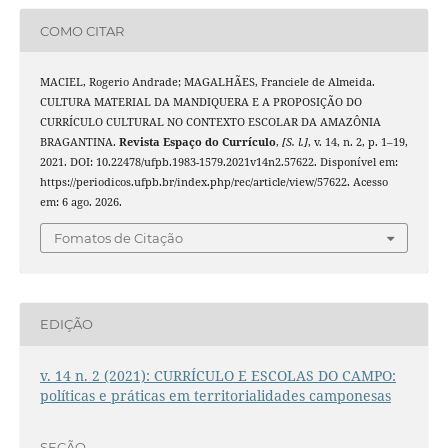
COMO CITAR
MACIEL, Rogerio Andrade; MAGALHÃES, Franciele de Almeida.
CULTURA MATERIAL DA MANDIQUERA E A PROPOSIÇÃO DO
CURRÍCULO CULTURAL NO CONTEXTO ESCOLAR DA AMAZÔNIA
BRAGANTINA.
Revista Espaço do Currículo
,
[S. l.]
, v. 14, n. 2, p. 1–19,
2021. DOI: 10.22478/ufpb.1983-1579.2021v14n2.57622. Disponível em:
https://periodicos.ufpb.br/index.php/rec/article/view/57622. Acesso
em: 6 ago. 2026.
Fomatos de Citação
EDIÇÃO
v. 14 n. 2 (2021): CURRÍCULO E ESCOLAS DO CAMPO:
políticas e práticas em territorialidades camponesas
SEÇÃO