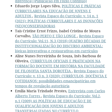
diferença) [Publicação em Fluxo Contínuo]
Eduardo Jorge Lopes Silva,
POLÍTICAS E PRÁTICAS
CURRICULARES NA EDUCAÇÃO DE JOVENS E
ADULTOS
,
Revista Espaço do Currículo: v. 14 n. 1
(2021): POLÍTICAS CURRICULARES E AS INOVAÇÕES
(NEO)CONSERVADORAS
Taís Cristine Ernst Frizzo, Isabel Cristina de Moura
Carvalho,
TÃO PERTO E TÃO LONGE
,
Revista Espaço
do Currículo: Vol.11, N.3 (2018) QUATRO DÉCADAS DE
INSTITUCIONALIZAÇÃO DO DISCURSO AMBIENTAL:
lógicas integrativas e restaurativas em currículos
Aline Nunes Ferreirinha de Souza, Inês Barbosa de
Oliveira,
CURRÍCULOS OFICIAIS E PRATICADOS NA
FORMAÇÃO DOCENTE EM HISTÓRIA NA FACULDADE
DE FILOSOFIA SANTA DOROTÉIA
,
Revista Espaço do
Currículo: v. 13 n. 3 (2020): CURRÍCULOS, DOCÊNCIA E
COTIDIANOS: possibilidades emancipatórias em
tempos de regulação autoritária
Emília Maria Trindade Prestes,
Entrevista com Carlos
Alberto Torres
,
Revista Espaço do Currículo: Vol.2,
n.1 (2009) AS POLÍTICAS DE EDUCAÇÃO E DE
QUALIFICAÇÃO DOS JOVENS E ADULTOS
TRANVERSALIZADAS NO CURRÍCULO