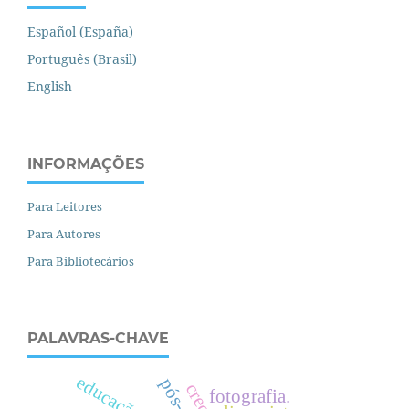
Español (España)
Português (Brasil)
English
INFORMAÇÕES
Para Leitores
Para Autores
Para Bibliotecários
PALAVRAS-CHAVE
e
d
u
c
a
ç
ã
o
í
s
i
c
a
creche
fotografia.