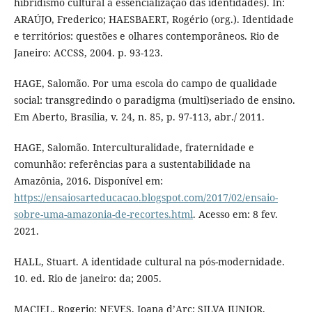
hibridismo cultural à essencialização das identidades). In:
ARAÚJO, Frederico; HAESBAERT, Rogério (org.). Identidade
e territórios: questões e olhares contemporâneos. Rio de
Janeiro: ACCSS, 2004. p. 93-123.
HAGE, Salomão. Por uma escola do campo de qualidade
social: transgredindo o paradigma (multi)seriado de ensino.
Em Aberto, Brasília, v. 24, n. 85, p. 97-113, abr./ 2011.
HAGE, Salomão. Interculturalidade, fraternidade e
comunhão: referências para a sustentabilidade na
Amazônia, 2016. Disponível em:
https://ensaiosarteducacao.blogspot.com/2017/02/ensaio-
sobre-uma-amazonia-de-recortes.html
. Acesso em: 8 fev.
2021.
HALL, Stuart. A identidade cultural na pós-modernidade.
10. ed. Rio de janeiro: da; 2005.
MACIEL, Rogerio; NEVES, Joana d’Arc; SILVA JUNIOR,