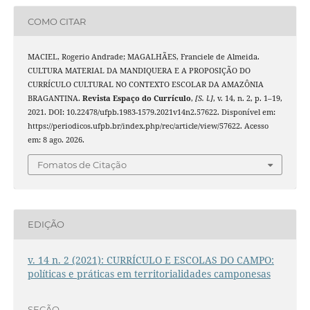
COMO CITAR
MACIEL, Rogerio Andrade; MAGALHÃES, Franciele de Almeida.
CULTURA MATERIAL DA MANDIQUERA E A PROPOSIÇÃO DO
CURRÍCULO CULTURAL NO CONTEXTO ESCOLAR DA AMAZÔNIA
BRAGANTINA.
Revista Espaço do Currículo
,
[S. l.]
, v. 14, n. 2, p. 1–19,
2021. DOI: 10.22478/ufpb.1983-1579.2021v14n2.57622. Disponível em:
https://periodicos.ufpb.br/index.php/rec/article/view/57622. Acesso
em: 8 ago. 2026.
Fomatos de Citação
EDIÇÃO
v. 14 n. 2 (2021): CURRÍCULO E ESCOLAS DO CAMPO:
políticas e práticas em territorialidades camponesas
SEÇÃO