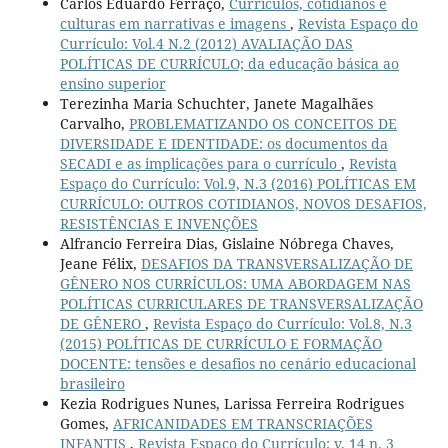
Carlos Eduardo Ferraço,
Currículos, cotidianos e
culturas em narrativas e imagens
,
Revista Espaço do
Currículo: Vol.4 N.2 (2012) AVALIAÇÃO DAS
POLÍTICAS DE CURRÍCULO; da educação básica ao
ensino superior
Terezinha Maria Schuchter, Janete Magalhães
Carvalho,
PROBLEMATIZANDO OS CONCEITOS DE
DIVERSIDADE E IDENTIDADE: os documentos da
SECADI e as implicações para o currículo
,
Revista
Espaço do Currículo: Vol.9, N.3 (2016) POLÍTICAS EM
CURRÍCULO: OUTROS COTIDIANOS, NOVOS DESAFIOS,
RESISTÊNCIAS E INVENÇÕES
Alfrancio Ferreira Dias, Gislaine Nóbrega Chaves,
Jeane Félix,
DESAFIOS DA TRANSVERSALIZAÇÃO DE
GÊNERO NOS CURRÍCULOS: UMA ABORDAGEM NAS
POLÍTICAS CURRICULARES DE TRANSVERSALIZAÇÃO
DE GÊNERO
,
Revista Espaço do Currículo: Vol.8, N.3
(2015) POLÍTICAS DE CURRÍCULO E FORMAÇÃO
DOCENTE: tensões e desafios no cenário educacional
brasileiro
Kezia Rodrigues Nunes, Larissa Ferreira Rodrigues
Gomes,
AFRICANIDADES EM TRANSCRIAÇÕES
INFANTIS
,
Revista Espaço do Currículo: v. 14 n. 3