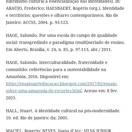
hibridismo cultural à essencialização das identidades). In:
ARAÚJO, Frederico; HAESBAERT, Rogério (org.). Identidade
e territórios: questões e olhares contemporâneos. Rio de
Janeiro: ACCSS, 2004. p. 93-123.
HAGE, Salomão. Por uma escola do campo de qualidade
social: transgredindo o paradigma (multi)seriado de ensino.
Em Aberto, Brasília, v. 24, n. 85, p. 97-113, abr./ 2011.
HAGE, Salomão. Interculturalidade, fraternidade e
comunhão: referências para a sustentabilidade na
Amazônia, 2016. Disponível em:
https://ensaiosarteducacao.blogspot.com/2017/02/ensaio-
sobre-uma-amazonia-de-recortes.html
. Acesso em: 8 fev.
2021.
HALL, Stuart. A identidade cultural na pós-modernidade.
10. ed. Rio de janeiro: da; 2005.
MACIEL, Rogerio; NEVES, Joana d’Arc; SILVA JUNIOR,