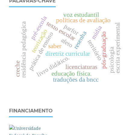
PALAVRAS-CHAVE
voz estudantil
pré-escola
políticas de avaliação
texto escolar
residência pedagógica
escrita experimental
parfor
mídia
teorização
resenha
prática de ensino
pós-graduação
afeto
território
saber
psicologia
diretriz curricular
livro didático.
creche
licenciaturas
educação física.
traduções da bncc
FINANCIAMENTO