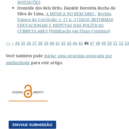
INVENÇÕES
Ivoneide dos Reis Brito, Daniele Dorotéia Rocha da
Silva de Lima,
A MÚSICA NO BERÇÁRIO
,
Revista
Espaço do Currículo: v. 17 n. 3 (2024): REFORMAS
EDUCACIONAIS E DISPUTAS NAS POLÍTICAS
CURRICULARES [Publicação em Fluxo Contínuo]
<<
<
34
35
36
37
38
39
40
41
42
43
44
45
46
47
48
49
50
51
52
53
Você também pode
iniciar uma pesquisa avançada por
similaridade
para este artigo.
ENVIAR SUBMISSÃO