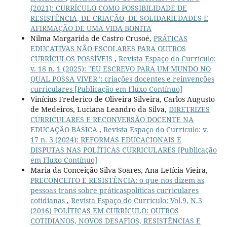
(2021): CURRÍCULO COMO POSSIBILIDADE DE
RESISTÊNCIA, DE CRIAÇÃO, DE SOLIDARIEDADES E
AFIRMAÇÃO DE UMA VIDA BONITA
Nilma Margarida de Castro Crusoé,
PRÁTICAS
EDUCATIVAS NÃO ESCOLARES PARA OUTROS
CURRÍCULOS POSSÍVEIS
,
Revista Espaço do Currículo:
v. 18 n. 1 (2025): "EU ESCREVO PARA UM MUNDO NO
QUAL POSSA VIVER": criações docentes e reinvenções
curriculares [Publicação em Fluxo Contínuo]
Vinícius Frederico de Oliveira Silveira, Carlos Augusto
de Medeiros, Luciana Leandro da Silva,
DIRETRIZES
CURRICULARES E RECONVERSÃO DOCENTE NA
EDUCAÇÃO BÁSICA
,
Revista Espaço do Currículo: v.
17 n. 3 (2024): REFORMAS EDUCACIONAIS E
DISPUTAS NAS POLÍTICAS CURRICULARES [Publicação
em Fluxo Contínuo]
Maria da Conceição Silva Soares, Ana Letícia Vieira,
PRECONCEITO E RESISTÊNCIA: o que nos dizem as
pessoas trans sobre práticaspolíticas curriculares
cotidianas
,
Revista Espaço do Currículo: Vol.9, N.3
(2016) POLÍTICAS EM CURRÍCULO: OUTROS
COTIDIANOS, NOVOS DESAFIOS, RESISTÊNCIAS E