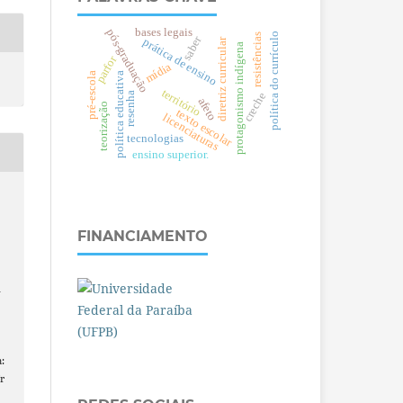
bases legais
pós-graduação
política do currículo
resistências
saber
prática de ensino
diretriz curricular
protagonismo indígena
parfor
mídia
política educativa
pré-escola
território
resenha
creche
afeto
teorização
texto escolar
licenciaturas
tecnologias
ensino superior.
FINANCIAMENTO
A
:
r