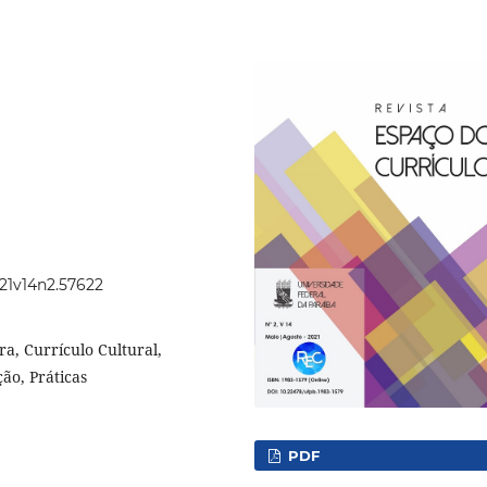
021v14n2.57622
a, Currículo Cultural,
ão, Práticas
PDF