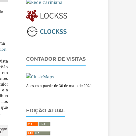
do
uma
tion
CONTADOR DE VISITAS
ista
ê-lo
m em
ntes
culo:
Acessos a partir de 30 de maio de 2021
o e a
ibua
 aos
a que
EDIÇÃO ATUAL
.