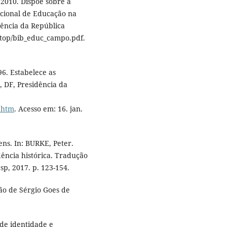
2010. Dispõe sobre a
cional de Educação na
dência da República
sktop/bib_educ_campo.pdf.
6. Estabelece as
, DF, Presidência da
4.htm
. Acesso em: 16. jan.
ns. In: BURKE, Peter.
ência histórica. Tradução
sp, 2017. p. 123-154.
ão de Sérgio Goes de
de identidade e