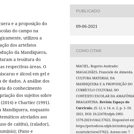
PUBLICADO
quera e a proposição do
09-06-2021
escolas do campo na
icamente, utilizou a
ação dos artefatos
COMO CITAR
produção da Mandiquera,
itaram a tessitura do
as respectivas áreas. O
MACIEL, Rogerio Andrade;
MAGALHÃES, Franciele de Almeida.
áscaras e álcool em gel e
CULTURA MATERIAL DA
 de dados. A análise dos
MANDIQUERA E A PROPOSIÇÃO DO
teia do conhecimento
CURRÍCULO CULTURAL NO
priação dos sujeitos sobre
CONTEXTO ESCOLAR DA AMAZÔNI
(2014) e Chartier (1991).
BRAGANTINA.
Revista Espaço do
Currículo
,
[S. l.]
, v. 14, n. 2, p. 1–19,
 da Mandiquera, enquanto
2021. DOI: 10.22478/ufpb.1983-
 temáticos atrelados aos
1579.2021v14n2.57622. Disponível em
so de caititu), (ralador),
https://periodicos.ufpb.br/index.php/
lumínio); (Pano e
ec/article/view/57622. Acesso em: 7