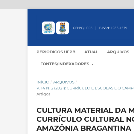
PERIÓDICOS UFPB
ATUAL
ARQUIVOS
FONTES/INDEXADORES
INÍCIO
/
ARQUIVOS
/
V. 14 N. 2 (2021): CURRÍCULO E ESCOLAS DO C
Artigos
CULTURA MATERIAL DA 
CURRÍCULO CULTURAL N
AMAZÔNIA BRAGANTINA