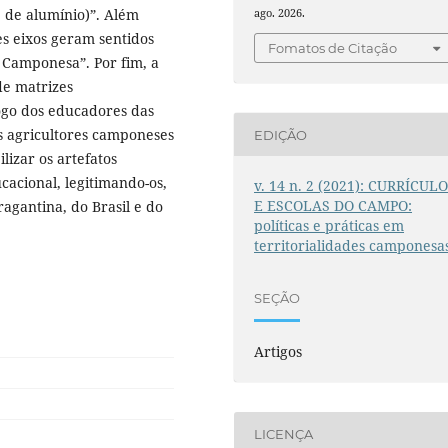
e de alumínio)”. Além
ago. 2026.
es eixos geram sentidos
Fomatos de Citação
 Camponesa”. Por fim, a
de matrizes
logo dos educadores das
s agricultores camponeses
EDIÇÃO
lizar os artefatos
cacional, legitimando-os,
v. 14 n. 2 (2021): CURRÍCUL
E ESCOLAS DO CAMPO:
agantina, do Brasil e do
políticas e práticas em
territorialidades camponesa
SEÇÃO
Artigos
LICENÇA