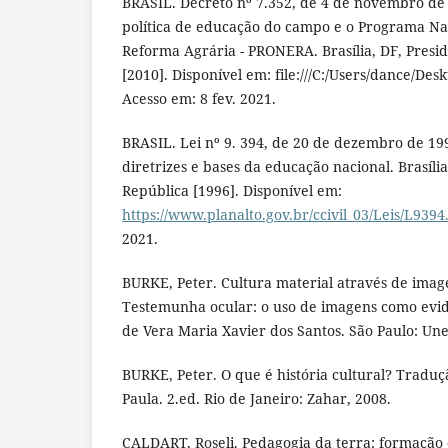
BRASIL. Decreto nº 7.352, de 4 de novembro de 
política de educação do campo e o Programa Na
Reforma Agrária - PRONERA. Brasília, DF, Presi
[2010]. Disponível em: file:///C:/Users/dance/De
Acesso em: 8 fev. 2021.
BRASIL. Lei nº 9. 394, de 20 de dezembro de 199
diretrizes e bases da educação nacional. Brasília
República [1996]. Disponível em:
https://www.planalto.gov.br/ccivil_03/Leis/L939
2021.
BURKE, Peter. Cultura material através de image
Testemunha ocular: o uso de imagens como evid
de Vera Maria Xavier dos Santos. São Paulo: Une
BURKE, Peter. O que é história cultural? Traduç
Paula. 2.ed. Rio de Janeiro: Zahar, 2008.
CALDART, Roseli. Pedagogia da terra: formação 