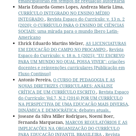
emancipatórias em tempos de regulação autoritária
Maria Eduarda Gomes Lopes, Andreza Maria Lima,
CURRÍCULO INTEGRADO NO ENSINO MÉDIO
INTEGRADO
,
Revista Espaço do Currículo: v. 13 n. 2
(2020): O CURRÍCULO PARA O ENSINO DE CIÊNCIAS
SOCIAIS: uma mirada para o mundo Ibero Latin-
Americano
Ehrick Eduardo Martins Melzer,
AS LICENCIATURAS
EM EDUCAÇÃO DO CAMPO NO PROCAMPO
,
Revista
Espaço do Currículo: v. 18 n. 1 (2025): "EU ESCREVO
PARA UM MUNDO NO QUAL POSSA VIVER": criações
docentes e reinvenções curriculares [Publicação em
Fluxo Contínuo]
Antonio Pereira,
O CURSO DE PEDAGOGIA E AS
NOVAS DIRETRIZES CURRICULARES: ANÁLISE
CRÍTICA DE UM CURRÍCULO ESCRITO
,
Revista Espaço
do Currículo: Vol.7, N.2 (2014) POR UM CURRÍCULO
NA PERSPECTIVA DE UMA EDUCAÇÃO MAIS DIVERSA,
DINÂMICA E DEMOCRÁTICA: debates atuais..
Joseane da Silva Miller Rodrigues, Noemi Boer,
Fernanda Marquezan,
MARCOS REGULATÓRIOS E AS
IMPLICAÇÕES NA ORGANIZAÇÃO DO CURRÍCULO
PARA EDUCAÇÃO INFANTIL BRASILEIRA
,
Revista