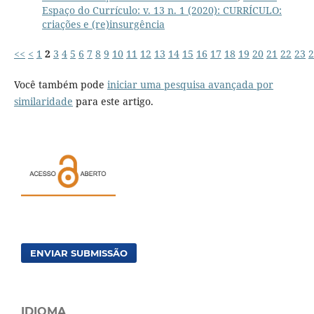
Espaço do Currículo: v. 13 n. 1 (2020): CURRÍCULO:
criações e (re)insurgência
<<
<
1
2
3
4
5
6
7
8
9
10
11
12
13
14
15
16
17
18
19
20
21
22
23
2
Você também pode
iniciar uma pesquisa avançada por
similaridade
para este artigo.
ENVIAR SUBMISSÃO
IDIOMA