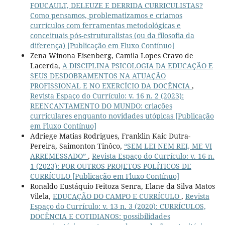
FOUCAULT, DELEUZE E DERRIDA CURRICULISTAS?
Como pensamos, problematizamos e criamos
currículos com ferramentas metodológicas e
conceituais pós-estruturalistas (ou da filosofia da
diferença) [Publicação em Fluxo Contínuo]
Zena Winona Eisenberg, Camila Lopes Cravo de
Lacerda,
A DISCIPLINA PSICOLOGIA DA EDUCAÇÃO E
SEUS DESDOBRAMENTOS NA ATUAÇÃO
PROFISSIONAL E NO EXERCÍCIO DA DOCÊNCIA
,
Revista Espaço do Currículo: v. 16 n. 2 (2023):
REENCANTAMENTO DO MUNDO: criações
curriculares enquanto novidades utópicas [Publicação
em Fluxo Contínuo]
Adriege Matias Rodrigues, Franklin Kaic Dutra-
Pereira, Saimonton Tinôco,
“SEM LEI NEM REI, ME VI
ARREMESSADO”
,
Revista Espaço do Currículo: v. 16 n.
1 (2023): POR OUTROS PROJETOS POLÍTICOS DE
CURRÍCULO [Publicação em Fluxo Contínuo]
Ronaldo Eustáquio Feitoza Senra, Elane da Silva Matos
Vilela,
EDUCAÇÃO DO CAMPO E CURRÍCULO
,
Revista
Espaço do Currículo: v. 13 n. 3 (2020): CURRÍCULOS,
DOCÊNCIA E COTIDIANOS: possibilidades