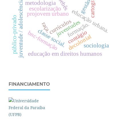
cartografia
bebês
juventude / adolescência.
gestão
metodologia
escolarização
e
d
u
c
a
ç
ã
o
r
b
a
n
a
projovem urbano
público-privado
currículos
juventudes
u
.
formação.
raça.
c
l
a
s
s
e
o
c
i
a
l
contágio
bnc-formação
decolonial
s
.
sociologia
educação em direitos humanos
FINANCIAMENTO