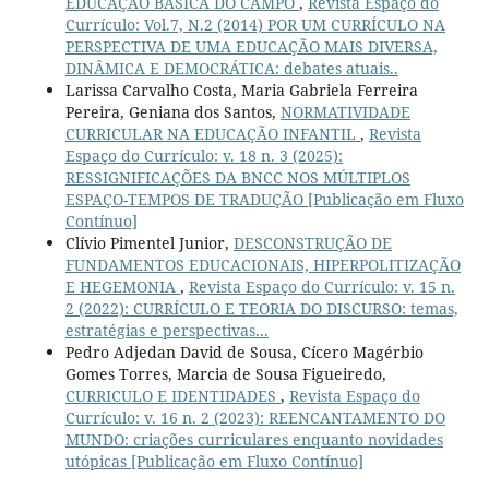
EDUCAÇÃO BÁSICA DO CAMPO
,
Revista Espaço do
Currículo: Vol.7, N.2 (2014) POR UM CURRÍCULO NA
PERSPECTIVA DE UMA EDUCAÇÃO MAIS DIVERSA,
DINÂMICA E DEMOCRÁTICA: debates atuais..
Larissa Carvalho Costa, Maria Gabriela Ferreira
Pereira, Geniana dos Santos,
NORMATIVIDADE
CURRICULAR NA EDUCAÇÃO INFANTIL
,
Revista
Espaço do Currículo: v. 18 n. 3 (2025):
RESSIGNIFICAÇÕES DA BNCC NOS MÚLTIPLOS
ESPAÇO-TEMPOS DE TRADUÇÃO [Publicação em Fluxo
Contínuo]
Clívio Pimentel Junior,
DESCONSTRUÇÃO DE
FUNDAMENTOS EDUCACIONAIS, HIPERPOLITIZAÇÃO
E HEGEMONIA
,
Revista Espaço do Currículo: v. 15 n.
2 (2022): CURRÍCULO E TEORIA DO DISCURSO: temas,
estratégias e perspectivas...
Pedro Adjedan David de Sousa, Cícero Magérbio
Gomes Torres, Marcia de Sousa Figueiredo,
CURRICULO E IDENTIDADES
,
Revista Espaço do
Currículo: v. 16 n. 2 (2023): REENCANTAMENTO DO
MUNDO: criações curriculares enquanto novidades
utópicas [Publicação em Fluxo Contínuo]