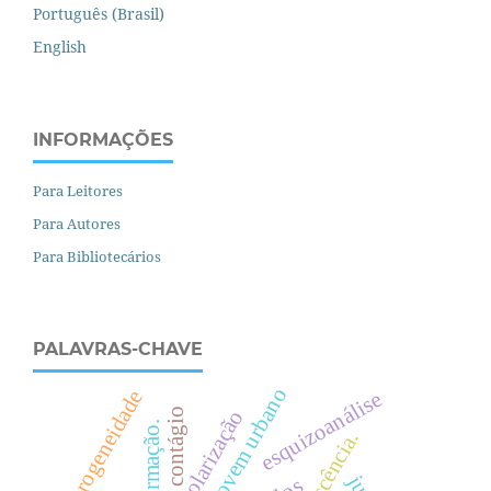
Português (Brasil)
English
INFORMAÇÕES
Para Leitores
Para Autores
Para Bibliotecários
PALAVRAS-CHAVE
projovem urbano
heterogeneidade
esquizoanálise
contágio
escolarização
formação.