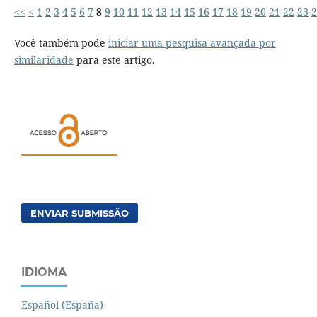
<<
<
1
2
3
4
5
6
7
8
9
10
11
12
13
14
15
16
17
18
19
20
21
22
23
2
Você também pode
iniciar uma pesquisa avançada por
similaridade
para este artigo.
ENVIAR SUBMISSÃO
IDIOMA
Español (España)