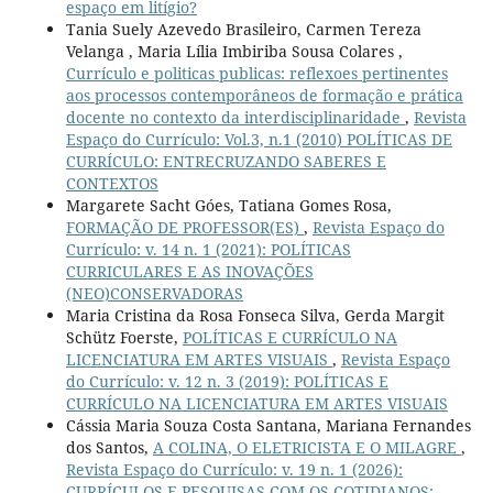
espaço em litígio?
Tania Suely Azevedo Brasileiro, Carmen Tereza
Velanga , Maria Lília Imbiriba Sousa Colares ,
Currículo e politicas publicas: reflexoes pertinentes
aos processos contemporâneos de formação e prática
docente no contexto da interdisciplinaridade
,
Revista
Espaço do Currículo: Vol.3, n.1 (2010) POLÍTICAS DE
CURRÍCULO: ENTRECRUZANDO SABERES E
CONTEXTOS
Margarete Sacht Góes, Tatiana Gomes Rosa,
FORMAÇÃO DE PROFESSOR(ES)
,
Revista Espaço do
Currículo: v. 14 n. 1 (2021): POLÍTICAS
CURRICULARES E AS INOVAÇÕES
(NEO)CONSERVADORAS
Maria Cristina da Rosa Fonseca Silva, Gerda Margit
Schütz Foerste,
POLÍTICAS E CURRÍCULO NA
LICENCIATURA EM ARTES VISUAIS
,
Revista Espaço
do Currículo: v. 12 n. 3 (2019): POLÍTICAS E
CURRÍCULO NA LICENCIATURA EM ARTES VISUAIS
Cássia Maria Souza Costa Santana, Mariana Fernandes
dos Santos,
A COLINA, O ELETRICISTA E O MILAGRE
,
Revista Espaço do Currículo: v. 19 n. 1 (2026):
CURRÍCULOS E PESQUISAS COM OS COTIDIANOS: