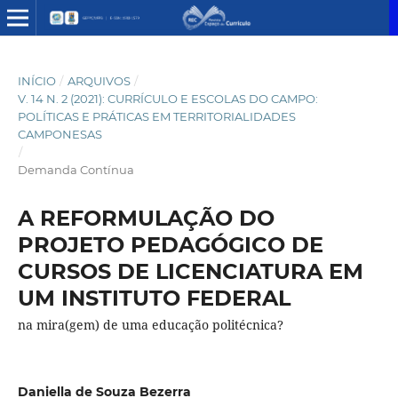
INÍCIO
/
ARQUIVOS
/
V. 14 N. 2 (2021): CURRÍCULO E ESCOLAS DO CAMPO:
POLÍTICAS E PRÁTICAS EM TERRITORIALIDADES
CAMPONESAS
/
Demanda Contínua
A REFORMULAÇÃO DO
PROJETO PEDAGÓGICO DE
CURSOS DE LICENCIATURA EM
UM INSTITUTO FEDERAL
na mira(gem) de uma educação politécnica?
Daniella de Souza Bezerra