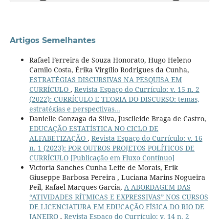
Artigos Semelhantes
Rafael Ferreira de Souza Honorato, Hugo Heleno
Camilo Costa, Érika Virgílio Rodrigues da Cunha,
ESTRATÉGIAS DISCURSIVAS NA PESQUISA EM
CURRÍCULO
,
Revista Espaço do Currículo: v. 15 n. 2
(2022): CURRÍCULO E TEORIA DO DISCURSO: temas,
estratégias e perspectivas...
Danielle Gonzaga da Silva, Juscileide Braga de Castro,
EDUCAÇÃO ESTATÍSTICA NO CICLO DE
ALFABETIZAÇÃO
,
Revista Espaço do Currículo: v. 16
n. 1 (2023): POR OUTROS PROJETOS POLÍTICOS DE
CURRÍCULO [Publicação em Fluxo Contínuo]
Victoria Sanches Cunha Leite de Morais, Erik
Giuseppe Barbosa Pereira , Luciana Marins Nogueira
Peil, Rafael Marques Garcia,
A ABORDAGEM DAS
“ATIVIDADES RÍTMICAS E EXPRESSIVAS” NOS CURSOS
DE LICENCIATURA EM EDUCAÇÃO FÍSICA DO RIO DE
JANEIRO
,
Revista Espaço do Currículo: v. 14 n. 2