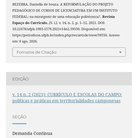
BEZERRA, Daniella de Souza. A REFORMULAÇÃO DO PROJETO
PEDAGÓGICO DE CURSOS DE LICENCIATURA EM UM INSTITUTO
FEDERAL: na mira(gem) de uma educação politécnica?.
Revista
Espaço do Currículo
,
[S. l.]
, v. 14, n. 2, p. 1–12, 2021. DOI:
10.22478/ufpb.1983-1579.2021v14n2.59550. Disponível em:
https://periodicos.ufpb.br/index.php/rec/article/view/59550. Acesso
em: 9 ago. 2026.
Fomatos de Citação
EDIÇÃO
v. 14 n. 2 (2021): CURRÍCULO E ESCOLAS DO CAMPO:
políticas e práticas em territorialidades camponesas
SEÇÃO
Demanda Contínua