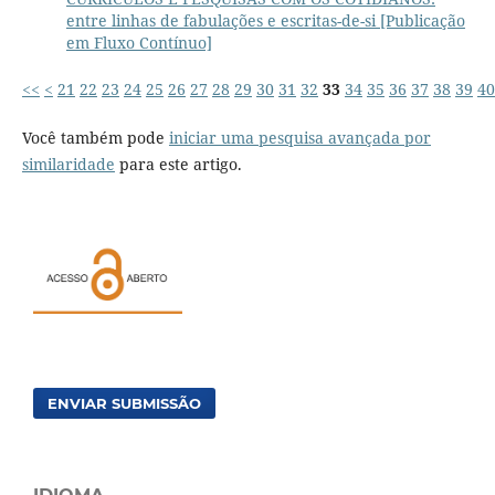
entre linhas de fabulações e escritas-de-si [Publicação
em Fluxo Contínuo]
<<
<
21
22
23
24
25
26
27
28
29
30
31
32
33
34
35
36
37
38
39
40
Você também pode
iniciar uma pesquisa avançada por
similaridade
para este artigo.
ENVIAR SUBMISSÃO