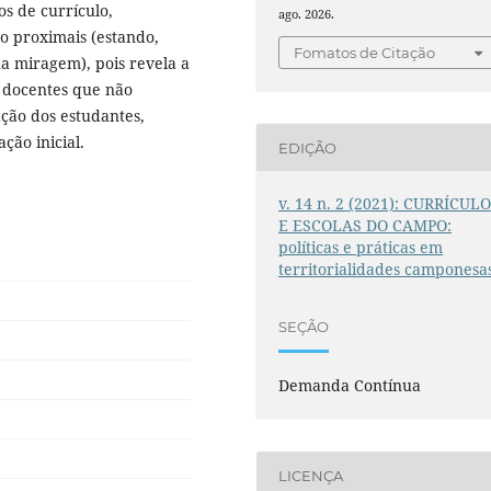
os de currículo,
ago. 2026.
o proximais (estando,
Fomatos de Citação
(na miragem), pois revela a
 docentes que não
ação dos estudantes,
ção inicial.
EDIÇÃO
v. 14 n. 2 (2021): CURRÍCUL
E ESCOLAS DO CAMPO:
políticas e práticas em
territorialidades camponesa
SEÇÃO
Demanda Contínua
LICENÇA