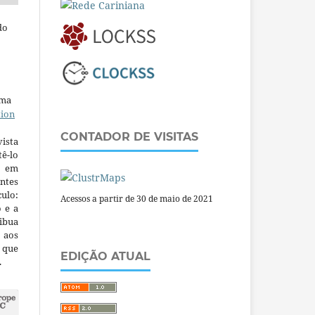
do
uma
tion
CONTADOR DE VISITAS
ista
ê-lo
m em
ntes
culo:
Acessos a partir de 30 de maio de 2021
o e a
ibua
 aos
a que
EDIÇÃO ATUAL
.