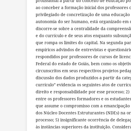
profissional a partir do conceito de educação pol
ao conceber a formação inicial dos professores
privilegiado de concretização de uma educação
autonomia do ser humano, está organizado em d
discorre-se sobre a centralidade da compreensã
e do currículo e de seus atos enquanto subsunçã
que rompa os limites do capital. Na segunda par
empíricos advindos de entrevistas e questionári
respondidos por professores de cursos de licenc
Federal do estado de Goiás, bem como os objeti
circunscritos em seus respectivos projetos pedag
discussão dos dados produzidos a partir da cate
currículo” evidencia os seguintes atos de curríc
direito e responsabilidade por esse processo; 2
entre os professores formadores e os estudantes
que assume o compromisso com a emancipação 
dos Núcleo Docentes Estruturantes (NDEs) na o
processo; 5) insignificante ocorrência de deleg
às instâncias superiores da instituição. Conside