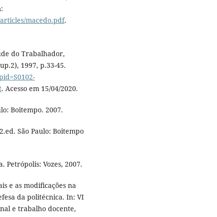
:
3articles/macedo.pdf
.
úde do Trabalhador,
up.2), 1997, p.33-45.
?pid=S0102-
t
. Acesso em 15/04/2020.
lo: Boitempo. 2007.
2.ed. São Paulo: Boitempo
. Petrópolis: Vozes, 2007.
ais e as modificações na
esa da politécnica. In: VI
al e trabalho docente,