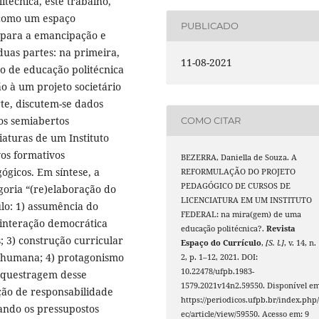
itécnica, este trabalho,
 como um espaço
PUBLICADO
 para a emancipação e
uas partes: na primeira,
11-08-2021
o de educação politécnica
o à um projeto societário
te, discutem-se dados
os semiabertos
COMO CITAR
iaturas de um Instituto
vos formativos
BEZERRA, Daniella de Souza. A
ógicos. Em síntese, a
REFORMULAÇÃO DO PROJETO
PEDAGÓGICO DE CURSOS DE
goria “(re)elaboração do
LICENCIATURA EM UM INSTITUTO
ulo: 1) assumência do
FEDERAL: na mira(gem) de uma
) interação democrática
educação politécnica?.
Revista
; 3) construção curricular
Espaço do Currículo
,
[S. l.]
, v. 14, n.
humana; 4) protagonismo
2, p. 1–12, 2021. DOI:
10.22478/ufpb.1983-
rquestragem desse
1579.2021v14n2.59550. Disponível em
ação de responsabilidade
https://periodicos.ufpb.br/index.php/
rando os pressupostos
ec/article/view/59550. Acesso em: 9