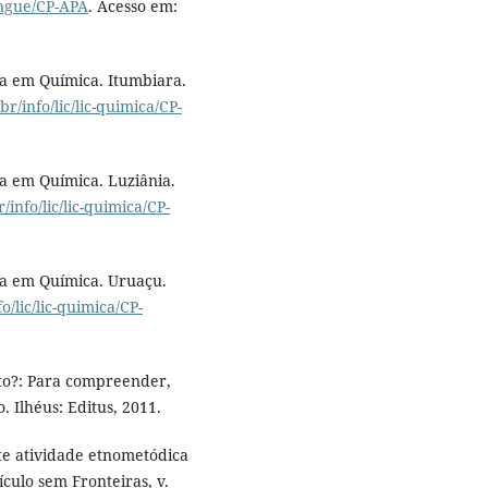
lingue/CP-APA
. Acesso em:
ra em Química. Itumbiara.
br/info/lic/lic-quimica/CP-
ra em Química. Luziânia.
r/info/lic/lic-quimica/CP-
ra em Química. Uruaçu.
fo/lic/lic-quimica/CP-
to?: Para compreender,
 Ilhéus: Editus, 2011.
te atividade etnometódica
ículo sem Fronteiras, v.