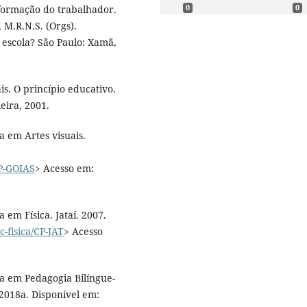
0
0
 formação do trabalhador.
 M.R.N.S. (Orgs).
 escola? São Paulo: Xamã,
s. O princípio educativo.
leira, 2001.
a em Artes visuais.
/CP-GOIAS
> Acesso em:
 em Física. Jataí. 2007.
ic-fisica/CP-JAT
> Acesso
ra em Pedagogia Bilíngue-
 2018a. Disponível em: