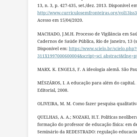
13, n. 3, p. 427-435, set./dez. 2013. Disponível em
http://www.curriculosemfronteiras.org/vol13iss
Acesso em 15/04/2020.
MACHADO, J.M.H. Processo de Vigilância em Sa
Cadernos de Saúde Pública, Rio de Janeiro, 13 (s
Disponível em:
https://www.scielo.br/scielo.php
311X1997000600004&script=sci_abstract&tlng=p
MARX. K. ENGELS, F. A ideologia alemã. São Pau
MÉSZÁROS, I. A educação para além do capital. 
Editorial, 2008.
OLIVEIRA, M. M. Como fazer pesquisa qualitativa
QUELHAS, A. A.; NOZAKI, H.T. Políticas neoliber
formação do professor de educação física: em def
Seminário da REDESTRADO: regulação educacion