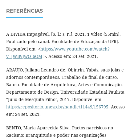
REFERÊNCIAS
A DÍVIDA Impagável. [S. l.: s. n.], 2021. 1 vídeo (55min).
Publicado pelo canal. Faculdade de Educação da UFRJ.
Disponível em: <
https://www.youtube.com/watch?
v=JWBVJwO_6OM
>. Acesso em: 24 set. 2021.
ARAÚJO, Juliana Leandro de. Obìnrin. Yabás, suas joias e
adornos contemporâneos. Trabalho de final de curso.
Bauru. Faculdade de Arquitetura, Artes e Comunicação.
Departamento de Design. Universidade Estadual Paulista
“Júlio de Mesquita Filho”, 2017. Disponível em:
https://repositorio.unesp.br/handle/11449/156795
. Acesso
em: 24 set. 2021.
BENTO, Maria Aparecida Silva. Pactos narcísicos no
Racismo: Branquitude e poder nas organizações