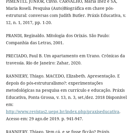
PIMENTEL JÚNIOR, Clívio. CARVALHO, Maria Inez e SÁ,
Maria Roseli. Pesquisa (Auto)Biográfica em chave pós-
estrutural: conversas com Judith Butler. Práxis Educativa, v.
12, n. 1, 2017, pp. 1-20.
PRANDI, Reginaldo. Mitologia dos Orixás. São Paulo:
Companhia das Letras, 2001.
PRECIADO, Paul B. Um apartamento em Urano. Crônicas da
travessia. Rio de Janeiro: Zahar, 2020.
RANNIERY, Thiago. MACEDO, Elizabeth. Apresentação. E
depois do pós-estruturalismo?: experimentações
metodológicas na pesquisa em currículo e educação. Práxis
Educativa, Ponta Grossa, v. 13, n. 3, set./dez. 2018 Disponível
em:
http://www.revistas2.uepg.br/index.php/praxiseducativa
.
Acesso em: 29 ago.de 2019. p. 941-947.
RANNIERY, Thiago. Vem cá, e se fosse ficção? Práxis