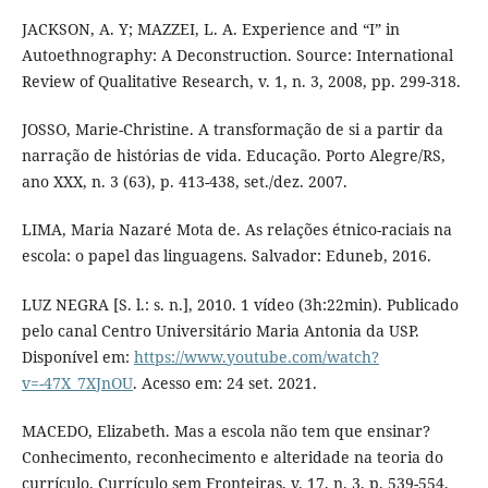
JACKSON, A. Y; MAZZEI, L. A. Experience and “I” in
Autoethnography: A Deconstruction. Source: International
Review of Qualitative Research, v. 1, n. 3, 2008, pp. 299-318.
JOSSO, Marie-Christine. A transformação de si a partir da
narração de histórias de vida. Educação. Porto Alegre/RS,
ano XXX, n. 3 (63), p. 413-438, set./dez. 2007.
LIMA, Maria Nazaré Mota de. As relações étnico-raciais na
escola: o papel das linguagens. Salvador: Eduneb, 2016.
LUZ NEGRA [S. l.: s. n.], 2010. 1 vídeo (3h:22min). Publicado
pelo canal Centro Universitário Maria Antonia da USP.
Disponível em:
https://www.youtube.com/watch?
v=-47X_7XJnOU
. Acesso em: 24 set. 2021.
MACEDO, Elizabeth. Mas a escola não tem que ensinar?
Conhecimento, reconhecimento e alteridade na teoria do
currículo. Currículo sem Fronteiras, v. 17, n. 3, p. 539-554,