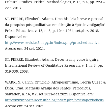
Cultural Studies. Critical Methodologies, v. 13, n.4, pp. 223 –
227. 2013.
ST. PIERRE, Elizabeth Adams. Uma história breve e pessoal
da pesquisa pós-qualitativa: em direção à “pós-investigação”
Práxis Educativa, v. 13, n. 3, p. 1044-1064, set./dez. 2018.
Disponível em:
http://www.revistas2.uepg.br/index.php/praxiseducativa
.
Acesso em: 24 set. 2021.
ST. PIERRE, Elizabeth Adams. Decentering voice inquiry.
International Review of Qualitative Research, v. 1, n. 3, pp.
319-336. 2008.
WARREN, Calvin. Onticídio: Afropessimismo, Teoria Queer &
Ética. Trad. Matheus Araújo dos Santos. Periódicus,
Salvador, n. 16, v.2, set.2021-dez.2021 Disponível em:
http://www.portalseer.ufba.br/index.php/revistaperiodicus
.
Acesso em: 24 set. 2021.