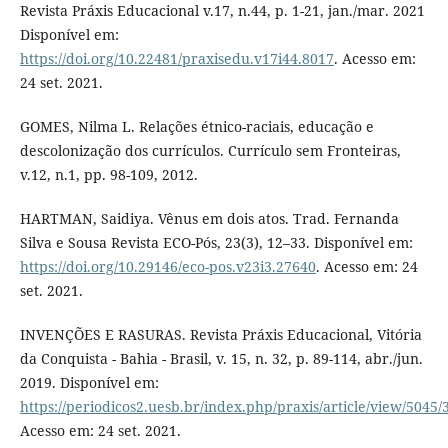
Revista Práxis Educacional v.17, n.44, p. 1-21, jan./mar. 2021
Disponível em:
https://doi.org/10.22481/praxisedu.v17i44.8017
. Acesso em:
24 set. 2021.
GOMES, Nilma L. Relações étnico-raciais, educação e
descolonização dos currículos. Currículo sem Fronteiras,
v.12, n.1, pp. 98-109, 2012.
HARTMAN, Saidiya. Vênus em dois atos. Trad. Fernanda
Silva e Sousa Revista ECO-Pós, 23(3), 12–33. Disponível em:
https://doi.org/10.29146/eco-pos.v23i3.27640
. Acesso em: 24
set. 2021.
INVENÇÕES E RASURAS. Revista Práxis Educacional, Vitória
da Conquista - Bahia - Brasil, v. 15, n. 32, p. 89-114, abr./jun.
2019. Disponível em:
https://periodicos2.uesb.br/index.php/praxis/article/view/5045/
Acesso em: 24 set. 2021.