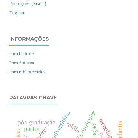
Português (Brasil)
English
INFORMAÇÕES
Para Leitores
Para Autores
Para Bibliotecários
PALAVRAS-CHAVE
diretriz curricular
tecnologias
pós-graduação
mídia
parfor
território
.