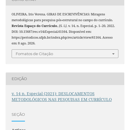
OLIVEIRA, Iris Verena. GIRAS DE ESCREVIVÊNCIAS: Miragens
metodológicas para pesquisa pós-estrutural no campo do currículo.
Revista Espaço do Currículo
,
[S. l.]
, v. 14, n. Especial, p. 1–20, 2022.
DOI: 10.15687/rec.v14iEspecial.61164. Disponível em:
https://periodicos.ufpb.br/index.php/rec/article/view/61164. Acesso
em: 8 ago. 2026.
Fomatos de Citação
EDIÇÃO
v. 14 n. Especial (2021): DESLOCAMENTOS
METODOLÓGICOS NAS PESQUISAS EM CURRÍCULO
SEÇÃO