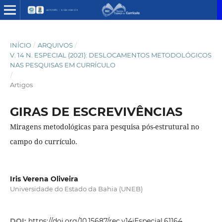
INÍCIO
/
ARQUIVOS
/
V. 14 N. ESPECIAL (2021): DESLOCAMENTOS METODOLÓGICOS
NAS PESQUISAS EM CURRÍCULO
/
Artigos
GIRAS DE ESCREVIVÊNCIAS
Miragens metodológicas para pesquisa pós-estrutural no
campo do currículo.
Iris Verena Oliveira
Universidade do Estado da Bahia (UNEB)
DOI:
https://doi.org/10.15687/rec.v14iEspecial.61164