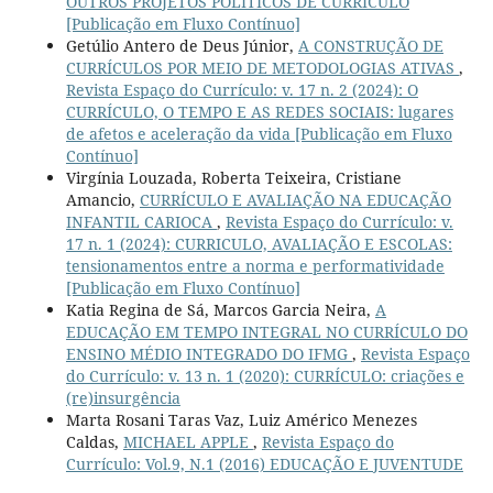
OUTROS PROJETOS POLÍTICOS DE CURRÍCULO
[Publicação em Fluxo Contínuo]
Getúlio Antero de Deus Júnior,
A CONSTRUÇÃO DE
CURRÍCULOS POR MEIO DE METODOLOGIAS ATIVAS
,
Revista Espaço do Currículo: v. 17 n. 2 (2024): O
CURRÍCULO, O TEMPO E AS REDES SOCIAIS: lugares
de afetos e aceleração da vida [Publicação em Fluxo
Contínuo]
Virgínia Louzada, Roberta Teixeira, Cristiane
Amancio,
CURRÍCULO E AVALIAÇÃO NA EDUCAÇÃO
INFANTIL CARIOCA
,
Revista Espaço do Currículo: v.
17 n. 1 (2024): CURRICULO, AVALIAÇÃO E ESCOLAS:
tensionamentos entre a norma e performatividade
[Publicação em Fluxo Contínuo]
Katia Regina de Sá, Marcos Garcia Neira,
A
EDUCAÇÃO EM TEMPO INTEGRAL NO CURRÍCULO DO
ENSINO MÉDIO INTEGRADO DO IFMG
,
Revista Espaço
do Currículo: v. 13 n. 1 (2020): CURRÍCULO: criações e
(re)insurgência
Marta Rosani Taras Vaz, Luiz Américo Menezes
Caldas,
MICHAEL APPLE
,
Revista Espaço do
Currículo: Vol.9, N.1 (2016) EDUCAÇÃO E JUVENTUDE