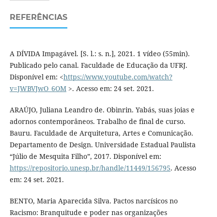
REFERÊNCIAS
A DÍVIDA Impagável. [S. l.: s. n.], 2021. 1 vídeo (55min).
Publicado pelo canal. Faculdade de Educação da UFRJ.
Disponível em: <
https://www.youtube.com/watch?
v=JWBVJwO_6OM
>. Acesso em: 24 set. 2021.
ARAÚJO, Juliana Leandro de. Obìnrin. Yabás, suas joias e
adornos contemporâneos. Trabalho de final de curso.
Bauru. Faculdade de Arquitetura, Artes e Comunicação.
Departamento de Design. Universidade Estadual Paulista
“Júlio de Mesquita Filho”, 2017. Disponível em:
https://repositorio.unesp.br/handle/11449/156795
. Acesso
em: 24 set. 2021.
BENTO, Maria Aparecida Silva. Pactos narcísicos no
Racismo: Branquitude e poder nas organizações