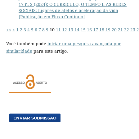
17 n. 2 (2024): O CURRÍCULO, O TEMPO E AS REDES
SOCIAIS: lugares de afetos e aceleração da vida
[Publicação em Fluxo Contínuo]
<<
<
1
2
3
4
5
6
7
8
9
10
11
12
13
14
15
16
17
18
19
20
21
22
23
2
Você também pode
iniciar uma pesquisa avançada por
similaridade
para este artigo.
ENVIAR SUBMISSÃO