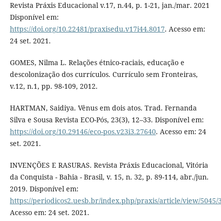
Revista Práxis Educacional v.17, n.44, p. 1-21, jan./mar. 2021
Disponível em:
https://doi.org/10.22481/praxisedu.v17i44.8017
. Acesso em:
24 set. 2021.
GOMES, Nilma L. Relações étnico-raciais, educação e
descolonização dos currículos. Currículo sem Fronteiras,
v.12, n.1, pp. 98-109, 2012.
HARTMAN, Saidiya. Vênus em dois atos. Trad. Fernanda
Silva e Sousa Revista ECO-Pós, 23(3), 12–33. Disponível em:
https://doi.org/10.29146/eco-pos.v23i3.27640
. Acesso em: 24
set. 2021.
INVENÇÕES E RASURAS. Revista Práxis Educacional, Vitória
da Conquista - Bahia - Brasil, v. 15, n. 32, p. 89-114, abr./jun.
2019. Disponível em:
https://periodicos2.uesb.br/index.php/praxis/article/view/5045/
Acesso em: 24 set. 2021.