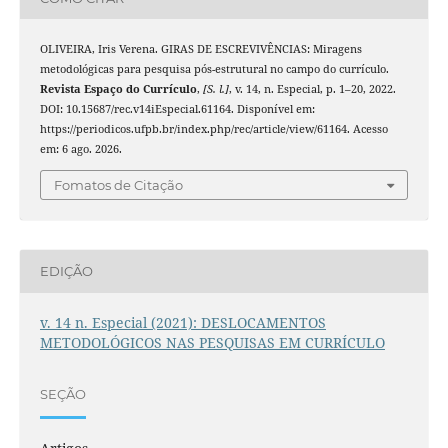
OLIVEIRA, Iris Verena. GIRAS DE ESCREVIVÊNCIAS: Miragens
metodológicas para pesquisa pós-estrutural no campo do currículo.
Revista Espaço do Currículo
,
[S. l.]
, v. 14, n. Especial, p. 1–20, 2022.
DOI: 10.15687/rec.v14iEspecial.61164. Disponível em:
https://periodicos.ufpb.br/index.php/rec/article/view/61164. Acesso
em: 6 ago. 2026.
Fomatos de Citação
EDIÇÃO
v. 14 n. Especial (2021): DESLOCAMENTOS
METODOLÓGICOS NAS PESQUISAS EM CURRÍCULO
SEÇÃO