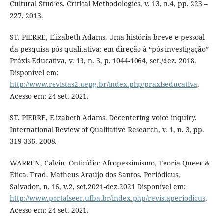
Cultural Studies. Critical Methodologies, v. 13, n.4, pp. 223 –
227. 2013.
ST. PIERRE, Elizabeth Adams. Uma história breve e pessoal
da pesquisa pós-qualitativa: em direção à “pós-investigação”
Práxis Educativa, v. 13, n. 3, p. 1044-1064, set./dez. 2018.
Disponível em:
http://www.revistas2.uepg.br/index.php/praxiseducativa
.
Acesso em: 24 set. 2021.
ST. PIERRE, Elizabeth Adams. Decentering voice inquiry.
International Review of Qualitative Research, v. 1, n. 3, pp.
319-336. 2008.
WARREN, Calvin. Onticídio: Afropessimismo, Teoria Queer &
Ética. Trad. Matheus Araújo dos Santos. Periódicus,
Salvador, n. 16, v.2, set.2021-dez.2021 Disponível em:
http://www.portalseer.ufba.br/index.php/revistaperiodicus
.
Acesso em: 24 set. 2021.