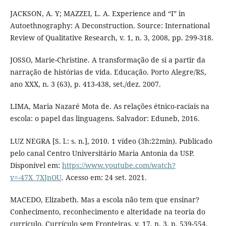
JACKSON, A. Y; MAZZEI, L. A. Experience and “I” in
Autoethnography: A Deconstruction. Source: International
Review of Qualitative Research, v. 1, n. 3, 2008, pp. 299-318.
JOSSO, Marie-Christine. A transformação de si a partir da
narração de histórias de vida. Educação. Porto Alegre/RS,
ano XXX, n. 3 (63), p. 413-438, set./dez. 2007.
LIMA, Maria Nazaré Mota de. As relações étnico-raciais na
escola: o papel das linguagens. Salvador: Eduneb, 2016.
LUZ NEGRA [S. l.: s. n.], 2010. 1 vídeo (3h:22min). Publicado
pelo canal Centro Universitário Maria Antonia da USP.
Disponível em:
https://www.youtube.com/watch?
v=-47X_7XJnOU
. Acesso em: 24 set. 2021.
MACEDO, Elizabeth. Mas a escola não tem que ensinar?
Conhecimento, reconhecimento e alteridade na teoria do
currículo. Currículo sem Fronteiras, v. 17, n. 3, p. 539-554,