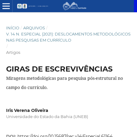
INÍCIO
/
ARQUIVOS
/
V. 14 N. ESPECIAL (2021): DESLOCAMENTOS METODOLÓGICOS
NAS PESQUISAS EM CURRÍCULO
/
Artigos
GIRAS DE ESCREVIVÊNCIAS
Miragens metodológicas para pesquisa pós-estrutural no
campo do currículo.
Iris Verena Oliveira
Universidade do Estado da Bahia (UNEB)
DOI:
https://doi.org/10.15687/rec.v14iEspecial.61164