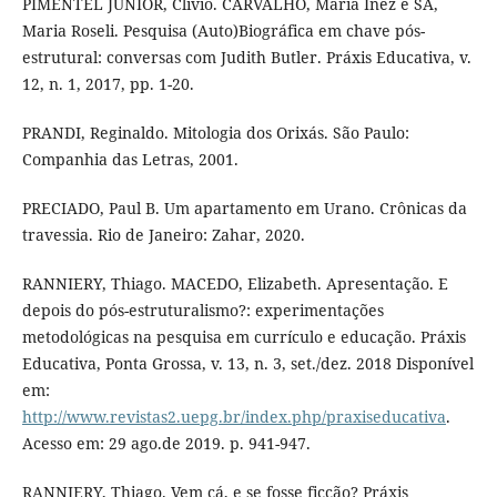
PIMENTEL JÚNIOR, Clívio. CARVALHO, Maria Inez e SÁ,
Maria Roseli. Pesquisa (Auto)Biográfica em chave pós-
estrutural: conversas com Judith Butler. Práxis Educativa, v.
12, n. 1, 2017, pp. 1-20.
PRANDI, Reginaldo. Mitologia dos Orixás. São Paulo:
Companhia das Letras, 2001.
PRECIADO, Paul B. Um apartamento em Urano. Crônicas da
travessia. Rio de Janeiro: Zahar, 2020.
RANNIERY, Thiago. MACEDO, Elizabeth. Apresentação. E
depois do pós-estruturalismo?: experimentações
metodológicas na pesquisa em currículo e educação. Práxis
Educativa, Ponta Grossa, v. 13, n. 3, set./dez. 2018 Disponível
em:
http://www.revistas2.uepg.br/index.php/praxiseducativa
.
Acesso em: 29 ago.de 2019. p. 941-947.
RANNIERY, Thiago. Vem cá, e se fosse ficção? Práxis