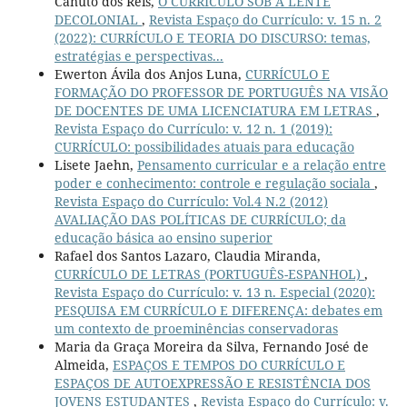
Canuto dos Reis,
O CURRÍCULO SOB A LENTE
DECOLONIAL
,
Revista Espaço do Currículo: v. 15 n. 2
(2022): CURRÍCULO E TEORIA DO DISCURSO: temas,
estratégias e perspectivas...
Ewerton Ávila dos Anjos Luna,
CURRÍCULO E
FORMAÇÃO DO PROFESSOR DE PORTUGUÊS NA VISÃO
DE DOCENTES DE UMA LICENCIATURA EM LETRAS
,
Revista Espaço do Currículo: v. 12 n. 1 (2019):
CURRÍCULO: possibilidades atuais para educação
Lisete Jaehn,
Pensamento curricular e a relação entre
poder e conhecimento: controle e regulação sociala
,
Revista Espaço do Currículo: Vol.4 N.2 (2012)
AVALIAÇÃO DAS POLÍTICAS DE CURRÍCULO; da
educação básica ao ensino superior
Rafael dos Santos Lazaro, Claudia Miranda,
CURRÍCULO DE LETRAS (PORTUGUÊS-ESPANHOL)
,
Revista Espaço do Currículo: v. 13 n. Especial (2020):
PESQUISA EM CURRÍCULO E DIFERENÇA: debates em
um contexto de proeminências conservadoras
Maria da Graça Moreira da Silva, Fernando José de
Almeida,
ESPAÇOS E TEMPOS DO CURRÍCULO E
ESPAÇOS DE AUTOEXPRESSÃO E RESISTÊNCIA DOS
JOVENS ESTUDANTES
,
Revista Espaço do Currículo: v.