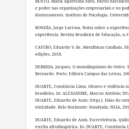
BENTO, Maria Aparecida Silva. Pactos narcísico
e poder nas organizações empresariais e no pod
doutoramento. Instituto de Psicologia. Universi
BONDÍA, Jorge Larrosa. Notas sobre a experiênc
experiência. Revista Brasileira de Educação, n.1
CASTRO, Eduardo V. de. Metafísicas Canibais. Sã
edições, 2018.
DERRIDA, Jacques. O monolinguismo do Outro. 
Bernardo. Porto: Editora Campos das Letras, 20
DUARTE, Constância Lima. Gênero e violência na 
brasileira. In: ALEXANDRE, Marcos Antônio; DU
DUARTE, Eduardo de Assis; (Orgs.). Falas do outr
etnicidade. Belo Horizonte: Nandyala; NEIA, 201
DUARTE, Eduardo de Assis. Escrevivência, Quil
escrita afrodiaspórica. In: DUARTE, Constância 