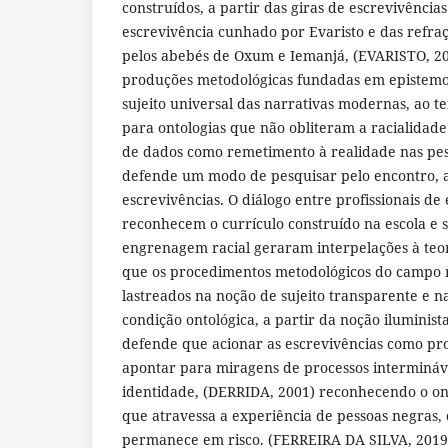
construídos, a partir das giras de escrevivências
escrevivência cunhado por Evaristo e das refraç
pelos abebés de Oxum e Iemanjá, (EVARISTO, 20
produções metodológicas fundadas em epistemo
sujeito universal das narrativas modernas, ao
para ontologias que não obliteram a racialidade
de dados como remetimento à realidade nas pe
defende um modo de pesquisar pelo encontro, a 
escrevivências. O diálogo entre profissionais d
reconhecem o currículo construído na escola e 
engrenagem racial geraram interpelações à teor
que os procedimentos metodológicos do campo
lastreados na noção de sujeito transparente e na
condição ontológica, a partir da noção iluminis
defende que acionar as escrevivências como pr
apontar para miragens de processos intermináv
identidade, (DERRIDA, 2001) reconhecendo o on
que atravessa a experiência de pessoas negras, 
permanece em risco. (FERREIRA DA SILVA, 2019