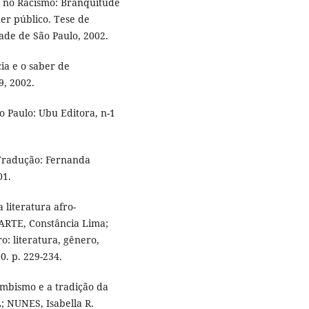
s no Racismo: Branquitude
er público. Tese de
dade de São Paulo, 2002.
ia e o saber de
9, 2002.
o Paulo: Ubu Editora, n-1
Tradução: Fernanda
01.
literatura afro-
ARTE, Constância Lima;
o: literatura, gênero,
0. p. 229-234.
ombismo e a tradição da
L; NUNES, Isabella R.