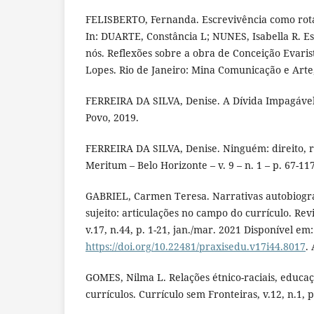
FELISBERTO, Fernanda. Escrevivência como rota
In: DUARTE, Constância L; NUNES, Isabella R. Es
nós. Reflexões sobre a obra de Conceição Evaris
Lopes. Rio de Janeiro: Mina Comunicação e Arte
FERREIRA DA SILVA, Denise. A Dívida Impagável
Povo, 2019.
FERREIRA DA SILVA, Denise. Ninguém: direito, ra
Meritum – Belo Horizonte – v. 9 – n. 1 – p. 67-117
GABRIEL, Carmen Teresa. Narrativas autobiográ
sujeito: articulações no campo do currículo. Rev
v.17, n.44, p. 1-21, jan./mar. 2021 Disponível em:
https://doi.org/10.22481/praxisedu.v17i44.8017
.
GOMES, Nilma L. Relações étnico-raciais, educa
currículos. Currículo sem Fronteiras, v.12, n.1, 