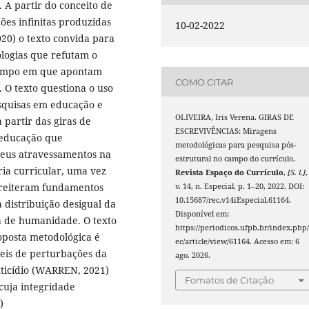
. A partir do conceito de
ões infinitas produzidas
10-02-2022
20) o texto convida para
logias que refutam o
 tempo em que apontam
COMO CITAR
. O texto questiona o uso
squisas em educação e
OLIVEIRA, Iris Verena. GIRAS DE
partir das giras de
ESCREVIVÊNCIAS: Miragens
e educação que
metodológicas para pesquisa pós-
seus atravessamentos na
estrutural no campo do currículo.
ia curricular, uma vez
Revista Espaço do Currículo
,
[S. l.]
,
 reiteram fundamentos
v. 14, n. Especial, p. 1–20, 2022. DOI:
10.15687/rec.v14iEspecial.61164.
 distribuição desigual da
Disponível em:
ta de humanidade. O texto
https://periodicos.ufpb.br/index.php/
oposta metodológica é
ec/article/view/61164. Acesso em: 6
eis de perturbações da
ago. 2026.
ticídio (WARREN, 2021)
Fomatos de Citação
cuja integridade
)