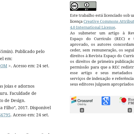
Este trabalho está licenciado sob 
licença
Creative Commons Attribu
4.0 International License
.
Ao submeter um artigo à Rev
Espaço do Currículo (REC) e t
aprovado, os autores concorda
ceder, sem remuneração, os segui
(55min). Publicado pelo
direitos à Revista Espaço do Currí
el em:
os direitos de primeira publicaçã
_6OM
>. Acesso em: 24 set.
permissão para que a REC redistr
esse artigo e seus metadados
serviços de indexação e referênci
seus editores julguem apropriados
s joias e adornos
auru. Faculdade de
o de Design.
a Filho”, 2017. Disponível
0
0
156795
. Acesso em: 24 set.