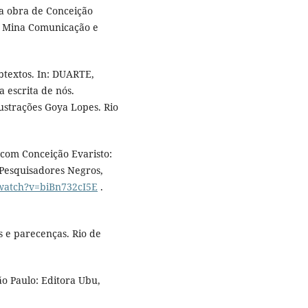
 a obra de Conceição
o: Mina Comunicação e
btextos. In: DUARTE,
a escrita de nós.
lustrações Goya Lopes. Rio
com Conceição Evaristo:
Pesquisadores Negros,
watch?v=biBn732cI5E
.
s e parecenças. Rio de
o Paulo: Editora Ubu,