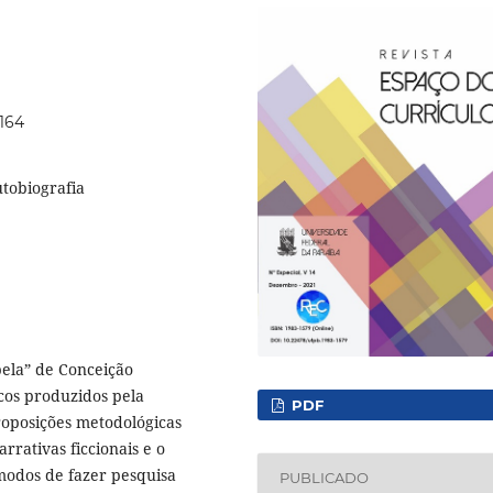
1164
utobiografia
bela” de Conceição
cos produzidos pela
PDF
proposições metodológicas
rrativas ficcionais e o
 modos de fazer pesquisa
PUBLICADO