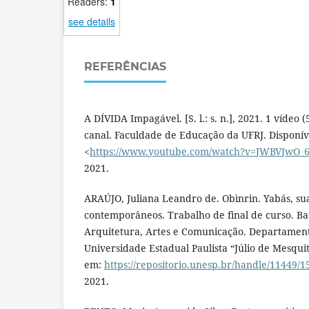
Readers:
1
see details
REFERÊNCIAS
A DÍVIDA Impagável. [S. l.: s. n.], 2021. 1 vídeo 
canal. Faculdade de Educação da UFRJ. Disponív
<
https://www.youtube.com/watch?v=JWBVJwO
2021.
ARAÚJO, Juliana Leandro de. Obìnrin. Yabás, sua
contemporâneos. Trabalho de final de curso. B
Arquitetura, Artes e Comunicação. Departament
Universidade Estadual Paulista “Júlio de Mesquit
em:
https://repositorio.unesp.br/handle/11449/
2021.