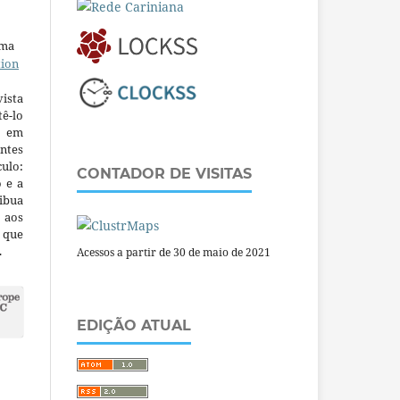
uma
tion
ista
ê-lo
m em
ntes
culo:
CONTADOR DE VISITAS
o e a
ibua
 aos
a que
.
Acessos a partir de 30 de maio de 2021
EDIÇÃO ATUAL