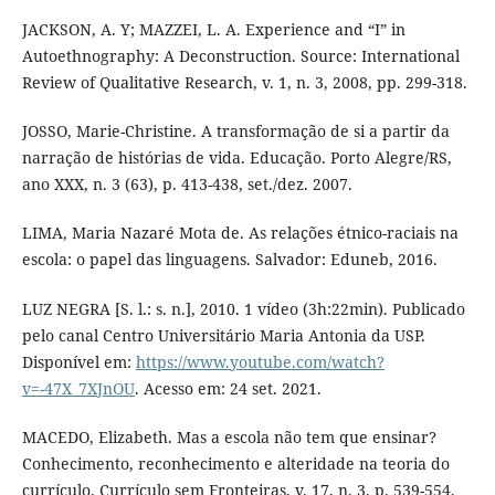
JACKSON, A. Y; MAZZEI, L. A. Experience and “I” in
Autoethnography: A Deconstruction. Source: International
Review of Qualitative Research, v. 1, n. 3, 2008, pp. 299-318.
JOSSO, Marie-Christine. A transformação de si a partir da
narração de histórias de vida. Educação. Porto Alegre/RS,
ano XXX, n. 3 (63), p. 413-438, set./dez. 2007.
LIMA, Maria Nazaré Mota de. As relações étnico-raciais na
escola: o papel das linguagens. Salvador: Eduneb, 2016.
LUZ NEGRA [S. l.: s. n.], 2010. 1 vídeo (3h:22min). Publicado
pelo canal Centro Universitário Maria Antonia da USP.
Disponível em:
https://www.youtube.com/watch?
v=-47X_7XJnOU
. Acesso em: 24 set. 2021.
MACEDO, Elizabeth. Mas a escola não tem que ensinar?
Conhecimento, reconhecimento e alteridade na teoria do
currículo. Currículo sem Fronteiras, v. 17, n. 3, p. 539-554,