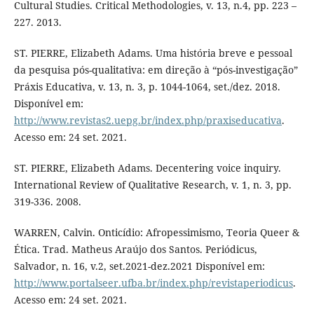
Cultural Studies. Critical Methodologies, v. 13, n.4, pp. 223 –
227. 2013.
ST. PIERRE, Elizabeth Adams. Uma história breve e pessoal
da pesquisa pós-qualitativa: em direção à “pós-investigação”
Práxis Educativa, v. 13, n. 3, p. 1044-1064, set./dez. 2018.
Disponível em:
http://www.revistas2.uepg.br/index.php/praxiseducativa
.
Acesso em: 24 set. 2021.
ST. PIERRE, Elizabeth Adams. Decentering voice inquiry.
International Review of Qualitative Research, v. 1, n. 3, pp.
319-336. 2008.
WARREN, Calvin. Onticídio: Afropessimismo, Teoria Queer &
Ética. Trad. Matheus Araújo dos Santos. Periódicus,
Salvador, n. 16, v.2, set.2021-dez.2021 Disponível em:
http://www.portalseer.ufba.br/index.php/revistaperiodicus
.
Acesso em: 24 set. 2021.