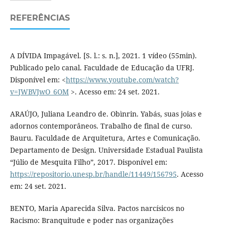
REFERÊNCIAS
A DÍVIDA Impagável. [S. l.: s. n.], 2021. 1 vídeo (55min).
Publicado pelo canal. Faculdade de Educação da UFRJ.
Disponível em: <
https://www.youtube.com/watch?
v=JWBVJwO_6OM
>. Acesso em: 24 set. 2021.
ARAÚJO, Juliana Leandro de. Obìnrin. Yabás, suas joias e
adornos contemporâneos. Trabalho de final de curso.
Bauru. Faculdade de Arquitetura, Artes e Comunicação.
Departamento de Design. Universidade Estadual Paulista
“Júlio de Mesquita Filho”, 2017. Disponível em:
https://repositorio.unesp.br/handle/11449/156795
. Acesso
em: 24 set. 2021.
BENTO, Maria Aparecida Silva. Pactos narcísicos no
Racismo: Branquitude e poder nas organizações