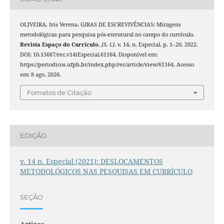
OLIVEIRA, Iris Verena. GIRAS DE ESCREVIVÊNCIAS: Miragens
metodológicas para pesquisa pós-estrutural no campo do currículo.
Revista Espaço do Currículo
,
[S. l.]
, v. 14, n. Especial, p. 1–20, 2022.
DOI: 10.15687/rec.v14iEspecial.61164. Disponível em:
https://periodicos.ufpb.br/index.php/rec/article/view/61164. Acesso
em: 8 ago. 2026.
Fomatos de Citação
EDIÇÃO
v. 14 n. Especial (2021): DESLOCAMENTOS
METODOLÓGICOS NAS PESQUISAS EM CURRÍCULO
SEÇÃO