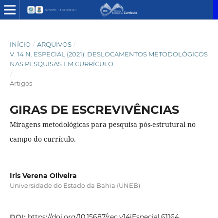
INÍCIO
/
ARQUIVOS
/
V. 14 N. ESPECIAL (2021): DESLOCAMENTOS METODOLÓGICOS
NAS PESQUISAS EM CURRÍCULO
/
Artigos
GIRAS DE ESCREVIVÊNCIAS
Miragens metodológicas para pesquisa pós-estrutural no
campo do currículo.
Iris Verena Oliveira
Universidade do Estado da Bahia (UNEB)
DOI:
https://doi.org/10.15687/rec.v14iEspecial.61164