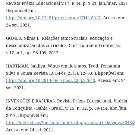
Revista Práxis Educacional v.17, n.44, p. 1-21, jan./mar. 2021
Disponível em:
https://doi.org/10.22481/praxisedu.v17i44.8017
. Acesso em:
24 set. 2021.
GOMES, Nilma L. Relações étnico-raciais, educação e
descolonização dos currículos. Currículo sem Fronteiras,
v.12, n.1, pp. 98-109, 2012.
HARTMAN, Saidiya. Vênus em dois atos. Trad. Fernanda
Silva e Sousa Revista ECO-Pós, 23(3), 12–33. Disponível em:
https://doi.org/10.29146/eco-pos.v23i3.27640
. Acesso em: 24
set. 2021.
INVENÇÕES E RASURAS. Revista Práxis Educacional, Vitória
da Conquista - Bahia - Brasil, v. 15, n. 32, p. 89-114, abr./jun.
2019. Disponível em:
https://periodicos2.uesb.br/index.php/praxis/article/view/5045/
Acesso em: 24 set. 2021.