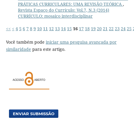
PRÁTICAS CURRICULARES: UMA REVISÃO TEÓRICA
,
Revista Espaço do Currículo: Vol.7, N.3 (2014)
CURRÍCULO: mosaico interdisciplinar
<<
<
4
5
6
7
8
9
10
11
12
13
14
15
16
17
18
19
20
21
22
23
24
25
Você também pode
iniciar uma pesquisa avançada por
similaridade
para este artigo.
ENVIAR SUBMISSÃO