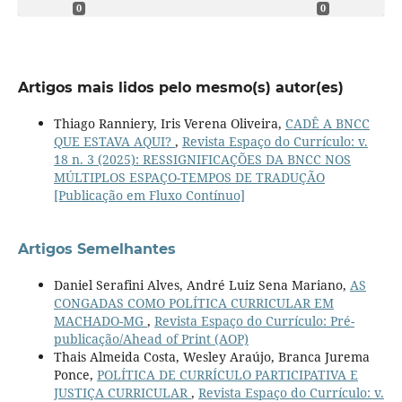
0
0
Artigos mais lidos pelo mesmo(s) autor(es)
Thiago Ranniery, Iris Verena Oliveira,
CADÊ A BNCC
QUE ESTAVA AQUI?
,
Revista Espaço do Currículo: v.
18 n. 3 (2025): RESSIGNIFICAÇÕES DA BNCC NOS
MÚLTIPLOS ESPAÇO-TEMPOS DE TRADUÇÃO
[Publicação em Fluxo Contínuo]
Artigos Semelhantes
Daniel Serafini Alves, André Luiz Sena Mariano,
AS
CONGADAS COMO POLÍTICA CURRICULAR EM
MACHADO-MG
,
Revista Espaço do Currículo: Pré-
publicação/Ahead of Print (AOP)
Thais Almeida Costa, Wesley Araújo, Branca Jurema
Ponce,
POLÍTICA DE CURRÍCULO PARTICIPATIVA E
JUSTIÇA CURRICULAR
,
Revista Espaço do Currículo: v.