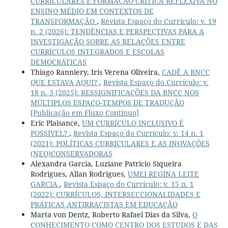
CURRICULARES E FORMAÇÃO CRÍTICA REFLEXIVA NO
ENSINO MÉDIO EM CONTEXTOS DE
TRANSFORMAÇÃO
,
Revista Espaço do Currículo: v. 19
n. 2 (2026): TENDÊNCIAS E PERSPECTIVAS PARA A
INVESTIGAÇÃO SOBRE AS RELAÇÕES ENTRE
CURRÍCULOS INTEGRADOS E ESCOLAS
DEMOCRÁTICAS
Thiago Ranniery, Iris Verena Oliveira,
CADÊ A BNCC
QUE ESTAVA AQUI?
,
Revista Espaço do Currículo: v.
18 n. 3 (2025): RESSIGNIFICAÇÕES DA BNCC NOS
MÚLTIPLOS ESPAÇO-TEMPOS DE TRADUÇÃO
[Publicação em Fluxo Contínuo]
Eric Plaisance,
UM CURRÍCULO INCLUSIVO É
POSSIVEL?
,
Revista Espaço do Currículo: v. 14 n. 1
(2021): POLÍTICAS CURRICULARES E AS INOVAÇÕES
(NEO)CONSERVADORAS
Alexandra Garcia, Luziane Patricio Siqueira
Rodrigues, Allan Rodrigues,
UMEI REGINA LEITE
GARCIA
,
Revista Espaço do Currículo: v. 15 n. 1
(2022): CURRÍCULOS, INTERSECCIONALIDADES E
PRÁTICAS ANTIRRACISTAS EM EDUCAÇÃO
Marta von Dentz, Roberto Rafael Dias da Silva,
O
CONHECIMENTO COMO CENTRO DOS ESTUDOS E DAS