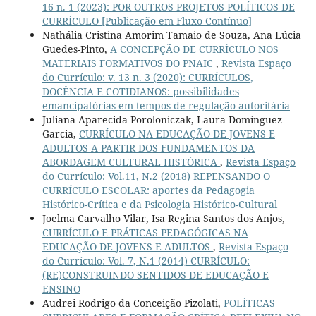
16 n. 1 (2023): POR OUTROS PROJETOS POLÍTICOS DE
CURRÍCULO [Publicação em Fluxo Contínuo]
Nathália Cristina Amorim Tamaio de Souza, Ana Lúcia
Guedes-Pinto,
A CONCEPÇÃO DE CURRÍCULO NOS
MATERIAIS FORMATIVOS DO PNAIC
,
Revista Espaço
do Currículo: v. 13 n. 3 (2020): CURRÍCULOS,
DOCÊNCIA E COTIDIANOS: possibilidades
emancipatórias em tempos de regulação autoritária
Juliana Aparecida Poroloniczak, Laura Domínguez
Garcia,
CURRÍCULO NA EDUCAÇÃO DE JOVENS E
ADULTOS A PARTIR DOS FUNDAMENTOS DA
ABORDAGEM CULTURAL HISTÓRICA
,
Revista Espaço
do Currículo: Vol.11, N.2 (2018) REPENSANDO O
CURRÍCULO ESCOLAR: aportes da Pedagogia
Histórico-Crítica e da Psicologia Histórico-Cultural
Joelma Carvalho Vilar, Isa Regina Santos dos Anjos,
CURRÍCULO E PRÁTICAS PEDAGÓGICAS NA
EDUCAÇÃO DE JOVENS E ADULTOS
,
Revista Espaço
do Currículo: Vol. 7, N.1 (2014) CURRÍCULO:
(RE)CONSTRUINDO SENTIDOS DE EDUCAÇÃO E
ENSINO
Audrei Rodrigo da Conceição Pizolati,
POLÍTICAS