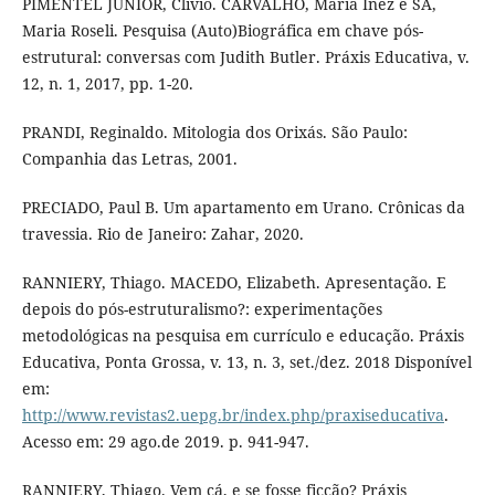
PIMENTEL JÚNIOR, Clívio. CARVALHO, Maria Inez e SÁ,
Maria Roseli. Pesquisa (Auto)Biográfica em chave pós-
estrutural: conversas com Judith Butler. Práxis Educativa, v.
12, n. 1, 2017, pp. 1-20.
PRANDI, Reginaldo. Mitologia dos Orixás. São Paulo:
Companhia das Letras, 2001.
PRECIADO, Paul B. Um apartamento em Urano. Crônicas da
travessia. Rio de Janeiro: Zahar, 2020.
RANNIERY, Thiago. MACEDO, Elizabeth. Apresentação. E
depois do pós-estruturalismo?: experimentações
metodológicas na pesquisa em currículo e educação. Práxis
Educativa, Ponta Grossa, v. 13, n. 3, set./dez. 2018 Disponível
em:
http://www.revistas2.uepg.br/index.php/praxiseducativa
.
Acesso em: 29 ago.de 2019. p. 941-947.
RANNIERY, Thiago. Vem cá, e se fosse ficção? Práxis