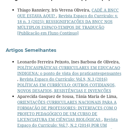
Thiago Ranniery, Iris Verena Oliveira,
CADÊ A BNCC
QUE ESTAVA AQUI?
,
Revista Espaço do Currículo: v.
18 n. 3 (2025): RESSIGNIFICAÇÕES DA BNCC NOS
MÚLTIPLOS ESPAÇO-TEMPOS DE TRADUÇÃO
[Publicação em Fluxo Contínuo]
Artigos Semelhantes
Leonardo Ferreira Peixoto, Ines Barbosa de Oliveira,
POLÍTICASPRÁTICAS CURRICULARES EM EDUCACAO
INDIGENA: o ponto de vista dos praticantespensantes
,
Revista Espaço do Currículo: Vol.9, N.3 (2016)
POLÍTICAS EM CURRÍCULO: OUTROS COTIDIANOS,
NOVOS DESAFIOS, RESISTÊNCIAS E INVENÇÕES
Aparecida Gasquez de Sousa, Tânia Maria de Lima,
ORIENTAÇÕES CURRICULARES NACIONAIS PARA A
FORMAÇÃO DE PROFESSORES: INTERFACES COM O
PROJETO PEDAGÓGICO DE UM CURSO DE
LICENCIATURA EM CIÊNCIAS BIOLÓGICAS
,
Revista
Espaço do Currículo: Vol.7, N.2 (2014) POR UM