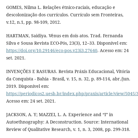
GOMES, Nilma L. Relações étnico-raciais, educação e
descolonização dos currículos. Currículo sem Fronteiras,
v.12, n.1, pp. 98-109, 2012.
HARTMAN, Saidiya. Vênus em dois atos. Trad. Fernanda
Silva e Sousa Revista ECO-Pós, 23(3), 12–33. Disponível em:
https://doi.org/10.29146/eco-pos.v23i3.27640
. Acesso em: 24
set. 2021.
INVENÇÕES E RASURAS. Revista Práxis Educacional, Vitória
da Conquista - Bahia - Brasil, v. 15, n. 32, p. 89-114, abr./jun.
2019. Disponível em:
https://periodicos2.uesb.br/index.php/praxis/article/view/5045/
Acesso em: 24 set. 2021.
JACKSON, A. Y; MAZZEI, L. A. Experience and “I” in
Autoethnography: A Deconstruction. Source: International
Review of Qualitative Research, v. 1, n. 3, 2008, pp. 299-318.