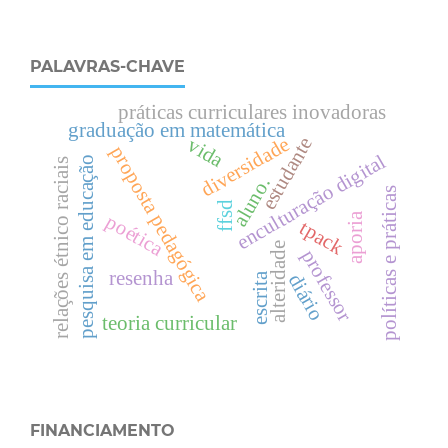
PALAVRAS-CHAVE
práticas curriculares inovadoras
graduação em matemática
diversidade
estudante
vida
proposta pedagógica
enculturação digital
pesquisa em educação
relações étnico raciais
aluno.
políticas e práticas
ffsd
aporia
poética
tpack
alteridade
professor
resenha
diário
escrita
teoria curricular
FINANCIAMENTO