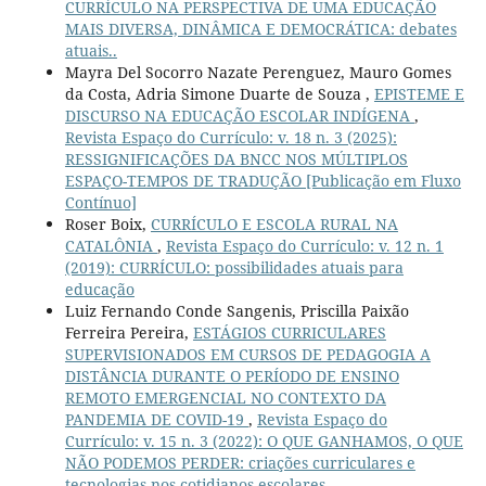
CURRÍCULO NA PERSPECTIVA DE UMA EDUCAÇÃO
MAIS DIVERSA, DINÂMICA E DEMOCRÁTICA: debates
atuais..
Mayra Del Socorro Nazate Perenguez, Mauro Gomes
da Costa, Adria Simone Duarte de Souza ,
EPISTEME E
DISCURSO NA EDUCAÇÃO ESCOLAR INDÍGENA
,
Revista Espaço do Currículo: v. 18 n. 3 (2025):
RESSIGNIFICAÇÕES DA BNCC NOS MÚLTIPLOS
ESPAÇO-TEMPOS DE TRADUÇÃO [Publicação em Fluxo
Contínuo]
Roser Boix,
CURRÍCULO E ESCOLA RURAL NA
CATALÔNIA
,
Revista Espaço do Currículo: v. 12 n. 1
(2019): CURRÍCULO: possibilidades atuais para
educação
Luiz Fernando Conde Sangenis, Priscilla Paixão
Ferreira Pereira,
ESTÁGIOS CURRICULARES
SUPERVISIONADOS EM CURSOS DE PEDAGOGIA A
DISTÂNCIA DURANTE O PERÍODO DE ENSINO
REMOTO EMERGENCIAL NO CONTEXTO DA
PANDEMIA DE COVID-19
,
Revista Espaço do
Currículo: v. 15 n. 3 (2022): O QUE GANHAMOS, O QUE
NÃO PODEMOS PERDER: criações curriculares e
tecnologias nos cotidianos escolares