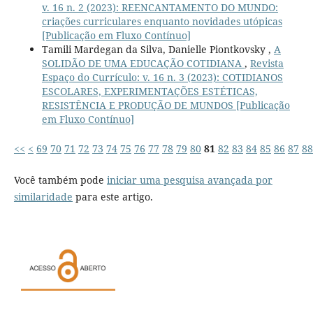
v. 16 n. 2 (2023): REENCANTAMENTO DO MUNDO:
criações curriculares enquanto novidades utópicas
[Publicação em Fluxo Contínuo]
Tamili Mardegan da Silva, Danielle Piontkovsky ,
A
SOLIDÃO DE UMA EDUCAÇÃO COTIDIANA
,
Revista
Espaço do Currículo: v. 16 n. 3 (2023): COTIDIANOS
ESCOLARES, EXPERIMENTAÇÕES ESTÉTICAS,
RESISTÊNCIA E PRODUÇÃO DE MUNDOS [Publicação
em Fluxo Contínuo]
<<
<
69
70
71
72
73
74
75
76
77
78
79
80
81
82
83
84
85
86
87
88
Você também pode
iniciar uma pesquisa avançada por
similaridade
para este artigo.