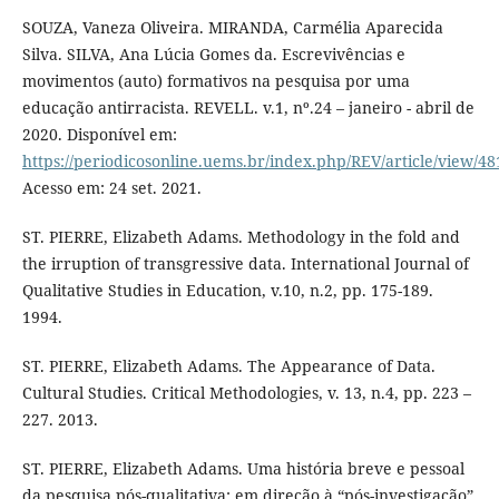
SOUZA, Vaneza Oliveira. MIRANDA, Carmélia Aparecida
Silva. SILVA, Ana Lúcia Gomes da. Escrevivências e
movimentos (auto) formativos na pesquisa por uma
educação antirracista. REVELL. v.1, nº.24 – janeiro - abril de
2020. Disponível em:
https://periodicosonline.uems.br/index.php/REV/article/view/48
Acesso em: 24 set. 2021.
ST. PIERRE, Elizabeth Adams. Methodology in the fold and
the irruption of transgressive data. International Journal of
Qualitative Studies in Education, v.10, n.2, pp. 175-189.
1994.
ST. PIERRE, Elizabeth Adams. The Appearance of Data.
Cultural Studies. Critical Methodologies, v. 13, n.4, pp. 223 –
227. 2013.
ST. PIERRE, Elizabeth Adams. Uma história breve e pessoal
da pesquisa pós-qualitativa: em direção à “pós-investigação”