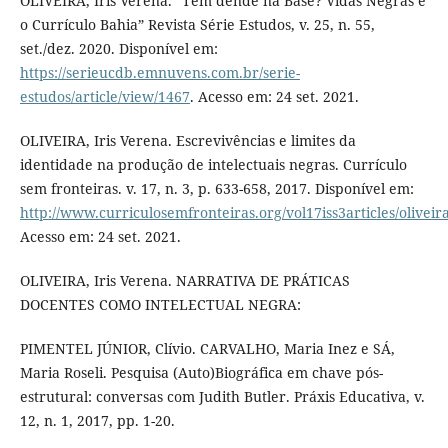
OLIVEIRA, Iris Verena. “Tem dendê na Base? Vidas Negras e
o Currículo Bahia” Revista Série Estudos, v. 25, n. 55,
set./dez. 2020. Disponível em:
https://serieucdb.emnuvens.com.br/serie-
estudos/article/view/1467
. Acesso em: 24 set. 2021.
OLIVEIRA, Iris Verena. Escrevivências e limites da
identidade na produção de intelectuais negras. Currículo
sem fronteiras. v. 17, n. 3, p. 633-658, 2017. Disponível em:
http://www.curriculosemfronteiras.org/vol17iss3articles/oliveir
Acesso em: 24 set. 2021.
OLIVEIRA, Iris Verena. NARRATIVA DE PRÁTICAS
DOCENTES COMO INTELECTUAL NEGRA:
PIMENTEL JÚNIOR, Clívio. CARVALHO, Maria Inez e SÁ,
Maria Roseli. Pesquisa (Auto)Biográfica em chave pós-
estrutural: conversas com Judith Butler. Práxis Educativa, v.
12, n. 1, 2017, pp. 1-20.