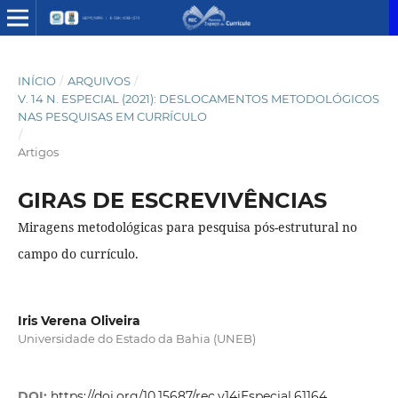
INÍCIO
/
ARQUIVOS
/
V. 14 N. ESPECIAL (2021): DESLOCAMENTOS METODOLÓGICOS
NAS PESQUISAS EM CURRÍCULO
/
Artigos
GIRAS DE ESCREVIVÊNCIAS
Miragens metodológicas para pesquisa pós-estrutural no
campo do currículo.
Iris Verena Oliveira
Universidade do Estado da Bahia (UNEB)
DOI:
https://doi.org/10.15687/rec.v14iEspecial.61164