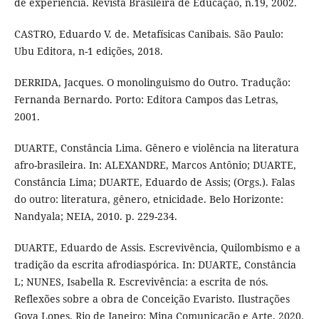
de experiência. Revista Brasileira de Educação, n.19, 2002.
CASTRO, Eduardo V. de. Metafísicas Canibais. São Paulo:
Ubu Editora, n-1 edições, 2018.
DERRIDA, Jacques. O monolinguismo do Outro. Tradução:
Fernanda Bernardo. Porto: Editora Campos das Letras,
2001.
DUARTE, Constância Lima. Gênero e violência na literatura
afro-brasileira. In: ALEXANDRE, Marcos Antônio; DUARTE,
Constância Lima; DUARTE, Eduardo de Assis; (Orgs.). Falas
do outro: literatura, gênero, etnicidade. Belo Horizonte:
Nandyala; NEIA, 2010. p. 229-234.
DUARTE, Eduardo de Assis. Escrevivência, Quilombismo e a
tradição da escrita afrodiaspórica. In: DUARTE, Constância
L; NUNES, Isabella R. Escrevivência: a escrita de nós.
Reflexões sobre a obra de Conceição Evaristo. Ilustrações
Goya Lopes. Rio de Janeiro: Mina Comunicação e Arte, 2020.