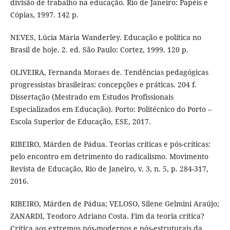
divisão de trabalho na educação. Rio de Janeiro: Papéis e
Cópias, 1997. 142 p.
NEVES, Lúcia Maria Wanderley. Educação e política no
Brasil de hoje. 2. ed. São Paulo: Cortez, 1999. 120 p.
OLIVEIRA, Fernanda Moraes de. Tendências pedagógicas
progressistas brasileiras: concepções e práticas. 204 f.
Dissertação (Mestrado em Estudos Profissionais
Especializados em Educação). Porto: Politécnico do Porto –
Escola Superior de Educação, ESE, 2017.
RIBEIRO, Márden de Pádua. Teorias críticas e pós-críticas:
pelo encontro em detrimento do radicalismo. Movimento
Revista de Educação, Rio de Janeiro, v. 3, n. 5, p. 284-317,
2016.
RIBEIRO, Márden de Pádua; VELOSO, Silene Gelmini Araújo;
ZANARDI, Teodoro Adriano Costa. Fim da teoria crítica?
Crítica aos extremos pós-modernos e pós-estruturais da