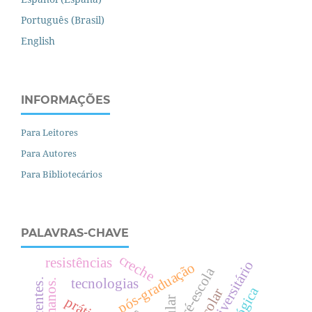
Português (Brasil)
English
INFORMAÇÕES
Para Leitores
Para Autores
Para Bibliotecários
PALAVRAS-CHAVE
creche
resistências
pós-graduação
pré-escola
tecnologias
.