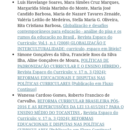
Luis Havelange Soares, Mara Simões Cruz Marques,
Margarida Sônia Marinho do Monte, Maria José
Candido Barbosa, Maria de Nazaré Tavares Zenaide,
Valéria Leitão de Medeiros, Stella Maria G. Oliveira,
Rita Cristiana Barbosa,
Globalização e desafios
contemporâneos para educação - análise do pisa e os
rumos da educação no Brasil
,
Revista Espaço do
Currículo: Vol.1, n.1 (2008) GLOBALIZAÇÃO E
INTERCULTURALIDADE: currículo, espaço em litígio?
Simone Gonçalves da Silva, Franciele Roos da Silva
Ilha, Aline Gonçalves de Moura,
POLÍTICAS DE
PADRONIZAÇÃO CURRICULAR E O ENSINO HÍBRIDO
,
Revista Espaço do Currículo: v. 17 n. 3 (2024):
REFORMAS EDUCACIONAIS E DISPUTAS NAS
POLÍTICAS CURRICULARES [Publicação em Fluxo
Contínuo]
Wanessa Cardoso Gomes, Roberto Francisco de
Carvalho,
REFORMA CURRICULAR BRASILEIRA PÓS-
2016 E AS REPERCUSSÕES DA LEI 13.415/2017 PARA O
ENSINO MÉDIO DO TOCANTINS
,
Revista Espaço do
Currículo: v. 17 n. 3 (2024): REFORMAS
EDUCACIONAIS E DISPUTAS NAS POLÍTICAS
CURRICULARES [Publicação em Fluxo Contínuo]