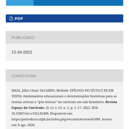
PDF
PUBLICADO
15-10-2022
COMO CITAR
MAIA, Júlio César; SACARDO, Michele. EPÍLOGO DO SÉCULO XX EM
VISITA: fundamentos educacionais e determinações históricas para as
teorias críticas e “pós-críticas” do currículo em solo brasileiro.
Revista
Espaço do Currículo
,
[S. l.]
, v. 15, n. 2, p. 1–17, 2022. DOI:
10.15687/rec.v15i2.62499. Disponível em:
https://periodicos.ufpb.br/index.php/rec/article/view/62499. Acesso
em: 6 ago. 2026.