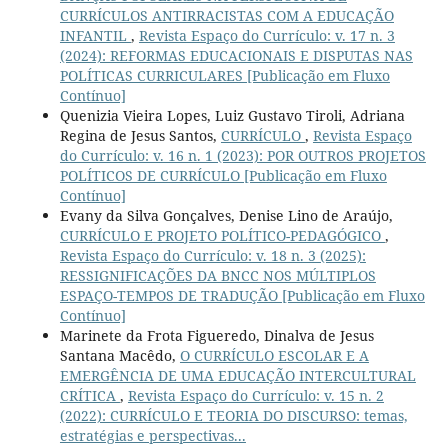
CURRÍCULOS ANTIRRACISTAS COM A EDUCAÇÃO
INFANTIL
,
Revista Espaço do Currículo: v. 17 n. 3
(2024): REFORMAS EDUCACIONAIS E DISPUTAS NAS
POLÍTICAS CURRICULARES [Publicação em Fluxo
Contínuo]
Quenizia Vieira Lopes, Luiz Gustavo Tiroli, Adriana
Regina de Jesus Santos,
CURRÍCULO
,
Revista Espaço
do Currículo: v. 16 n. 1 (2023): POR OUTROS PROJETOS
POLÍTICOS DE CURRÍCULO [Publicação em Fluxo
Contínuo]
Evany da Silva Gonçalves, Denise Lino de Araújo,
CURRÍCULO E PROJETO POLÍTICO-PEDAGÓGICO
,
Revista Espaço do Currículo: v. 18 n. 3 (2025):
RESSIGNIFICAÇÕES DA BNCC NOS MÚLTIPLOS
ESPAÇO-TEMPOS DE TRADUÇÃO [Publicação em Fluxo
Contínuo]
Marinete da Frota Figueredo, Dinalva de Jesus
Santana Macêdo,
O CURRÍCULO ESCOLAR E A
EMERGÊNCIA DE UMA EDUCAÇÃO INTERCULTURAL
CRÍTICA
,
Revista Espaço do Currículo: v. 15 n. 2
(2022): CURRÍCULO E TEORIA DO DISCURSO: temas,
estratégias e perspectivas...