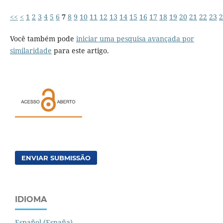
<<
<
1
2
3
4
5
6
7
8
9
10
11
12
13
14
15
16
17
18
19
20
21
22
23
2
Você também pode
iniciar uma pesquisa avançada por
similaridade
para este artigo.
ENVIAR SUBMISSÃO
IDIOMA
Español (España)