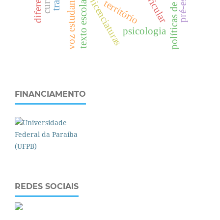
políticas de avaliação
pré-escola
diferenças
voz estudantil
texto escolar
licenciaturas
território
psicologia
FINANCIAMENTO
REDES SOCIAIS