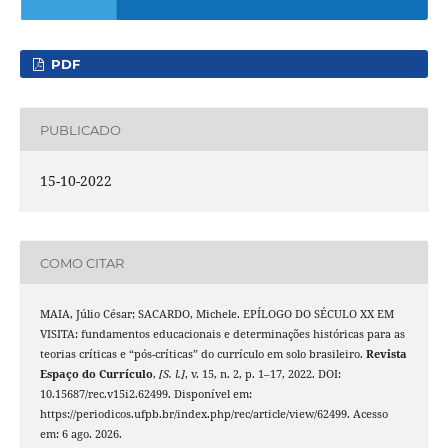
PDF
PUBLICADO
15-10-2022
COMO CITAR
MAIA, Júlio César; SACARDO, Michele. EPÍLOGO DO SÉCULO XX EM
VISITA: fundamentos educacionais e determinações históricas para as
teorias críticas e “pós-críticas” do currículo em solo brasileiro.
Revista
Espaço do Currículo
,
[S. l.]
, v. 15, n. 2, p. 1–17, 2022. DOI:
10.15687/rec.v15i2.62499. Disponível em:
https://periodicos.ufpb.br/index.php/rec/article/view/62499. Acesso
em: 6 ago. 2026.