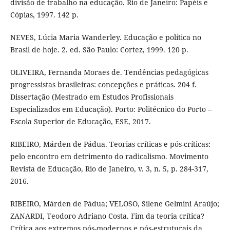
divisão de trabalho na educação. Rio de Janeiro: Papéis e
Cópias, 1997. 142 p.
NEVES, Lúcia Maria Wanderley. Educação e política no
Brasil de hoje. 2. ed. São Paulo: Cortez, 1999. 120 p.
OLIVEIRA, Fernanda Moraes de. Tendências pedagógicas
progressistas brasileiras: concepções e práticas. 204 f.
Dissertação (Mestrado em Estudos Profissionais
Especializados em Educação). Porto: Politécnico do Porto –
Escola Superior de Educação, ESE, 2017.
RIBEIRO, Márden de Pádua. Teorias críticas e pós-críticas:
pelo encontro em detrimento do radicalismo. Movimento
Revista de Educação, Rio de Janeiro, v. 3, n. 5, p. 284-317,
2016.
RIBEIRO, Márden de Pádua; VELOSO, Silene Gelmini Araújo;
ZANARDI, Teodoro Adriano Costa. Fim da teoria crítica?
Crítica aos extremos pós-modernos e pós-estruturais da