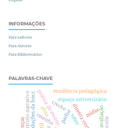
INFORMAÇÕES
Para Leitores
Para Autores
Para Bibliotecários
PALAVRAS-CHAVE
residência pedagógica
prática de ensino
currículo narrativo
traduções da bncc
espaço universitário
creche
diretriz curricular
afeto
mídia
parfor
resenha
saber