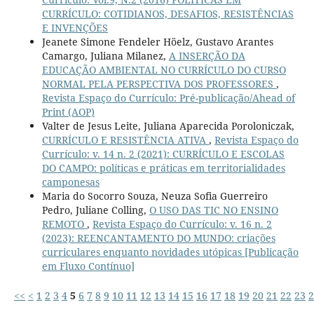
CURRÍCULO: COTIDIANOS, DESAFIOS, RESISTÊNCIAS
E INVENÇÕES
Jeanete Simone Fendeler Höelz, Gustavo Arantes
Camargo, Juliana Milanez,
A INSERÇÃO DA
EDUCAÇÃO AMBIENTAL NO CURRÍCULO DO CURSO
NORMAL PELA PERSPECTIVA DOS PROFESSORES
,
Revista Espaço do Currículo: Pré-publicação/Ahead of
Print (AOP)
Valter de Jesus Leite, Juliana Aparecida Poroloniczak,
CURRÍCULO E RESISTÊNCIA ATIVA
,
Revista Espaço do
Currículo: v. 14 n. 2 (2021): CURRÍCULO E ESCOLAS
DO CAMPO: políticas e práticas em territorialidades
camponesas
Maria do Socorro Souza, Neuza Sofia Guerreiro
Pedro, Juliane Colling,
O USO DAS TIC NO ENSINO
REMOTO
,
Revista Espaço do Currículo: v. 16 n. 2
(2023): REENCANTAMENTO DO MUNDO: criações
curriculares enquanto novidades utópicas [Publicação
em Fluxo Contínuo]
<<
<
1
2
3
4
5
6
7
8
9
10
11
12
13
14
15
16
17
18
19
20
21
22
23
2