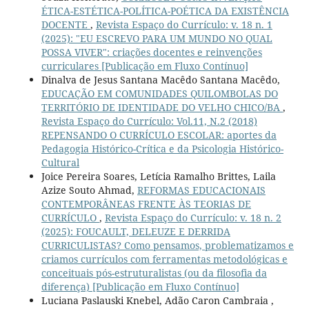
ÉTICA-ESTÉTICA-POLÍTICA-POÉTICA DA EXISTÊNCIA
DOCENTE
,
Revista Espaço do Currículo: v. 18 n. 1
(2025): "EU ESCREVO PARA UM MUNDO NO QUAL
POSSA VIVER": criações docentes e reinvenções
curriculares [Publicação em Fluxo Contínuo]
Dinalva de Jesus Santana Macêdo Santana Macêdo,
EDUCAÇÃO EM COMUNIDADES QUILOMBOLAS DO
TERRITÓRIO DE IDENTIDADE DO VELHO CHICO/BA
,
Revista Espaço do Currículo: Vol.11, N.2 (2018)
REPENSANDO O CURRÍCULO ESCOLAR: aportes da
Pedagogia Histórico-Crítica e da Psicologia Histórico-
Cultural
Joice Pereira Soares, Letícia Ramalho Brittes, Laila
Azize Souto Ahmad,
REFORMAS EDUCACIONAIS
CONTEMPORÂNEAS FRENTE ÀS TEORIAS DE
CURRÍCULO
,
Revista Espaço do Currículo: v. 18 n. 2
(2025): FOUCAULT, DELEUZE E DERRIDA
CURRICULISTAS? Como pensamos, problematizamos e
criamos currículos com ferramentas metodológicas e
conceituais pós-estruturalistas (ou da filosofia da
diferença) [Publicação em Fluxo Contínuo]
Luciana Paslauski Knebel, Adão Caron Cambraia ,