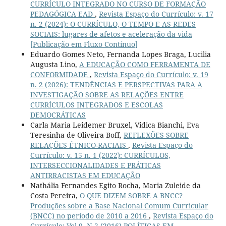
CURRÍCULO INTEGRADO NO CURSO DE FORMAÇÃO
PEDAGÓGICA EAD
,
Revista Espaço do Currículo: v. 17
n. 2 (2024): O CURRÍCULO, O TEMPO E AS REDES
SOCIAIS: lugares de afetos e aceleração da vida
[Publicação em Fluxo Contínuo]
Eduardo Gomes Neto, Fernanda Lopes Braga, Lucilia
Augusta Lino,
A EDUCAÇÃO COMO FERRAMENTA DE
CONFORMIDADE
,
Revista Espaço do Currículo: v. 19
n. 2 (2026): TENDÊNCIAS E PERSPECTIVAS PARA A
INVESTIGAÇÃO SOBRE AS RELAÇÕES ENTRE
CURRÍCULOS INTEGRADOS E ESCOLAS
DEMOCRÁTICAS
Carla Maria Leidemer Bruxel, Vidica Bianchi, Eva
Teresinha de Oliveira Boff,
REFLEXÕES SOBRE
RELAÇÕES ÉTNICO-RACIAIS
,
Revista Espaço do
Currículo: v. 15 n. 1 (2022): CURRÍCULOS,
INTERSECCIONALIDADES E PRÁTICAS
ANTIRRACISTAS EM EDUCAÇÃO
Nathália Fernandes Egito Rocha, Maria Zuleide da
Costa Pereira,
O QUE DIZEM SOBRE A BNCC?
Produções sobre a Base Nacional Comum Curricular
(BNCC) no período de 2010 a 2016
,
Revista Espaço do
Currículo: Vol.9, N.2 (2016) POLÍTICAS EM