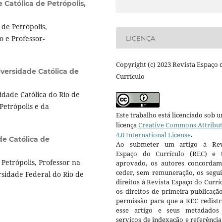
 Católica de Petrópolis,
de Petrópolis,
 e Professor-
LICENÇA
Copyright (c) 2023 Revista Espaço 
versidade Católica de
Currículo
dade Católica do Rio de
Petrópolis e da
Este trabalho está licenciado sob 
licença
Creative Commons Attribu
4.0 International License
.
de Católica de
Ao submeter um artigo à Rev
Espaço do Currículo (REC) e t
Petrópolis, Professor na
aprovado, os autores concorda
ceder, sem remuneração, os segui
rsidade Federal do Rio de
direitos à Revista Espaço do Currí
os direitos de primeira publicaçã
permissão para que a REC redistr
esse artigo e seus metadados
serviços de indexação e referênci