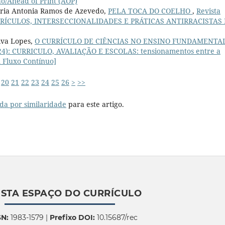
ão/Ahead of Print (AOP)
aria Antonia Ramos de Azevedo,
PELA TOCA DO COELHO
,
Revista
): CURRÍCULOS, INTERSECCIONALIDADES E PRÁTICAS ANTIRRACISTAS
ilva Lopes,
O CURRÍCULO DE CIÊNCIAS NO ENSINO FUNDAMENTA
(2024): CURRICULO, AVALIAÇÃO E ESCOLAS: tensionamentos entre a
 Fluxo Contínuo]
20
21
22
23
24
25
26
>
>>
da por similaridade
para este artigo.
ISTA ESPAÇO DO CURRÍCULO
SN:
1983-1579 |
Prefixo DOI:
10.15687/rec