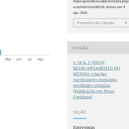
https://periodicos.ufpb.br/index.php/
ec/article/view/66230. Acesso em: 9
ago. 2026.
Fomatos de Citação
EDIÇÃO
v. 16 n. 2 (2023):
REENCANTAMENTO DO
MUNDO: criações
curriculares enquanto
novidades utópicas
[Publicação em Fluxo
Contínuo]
SEÇÃO
Entrevistas