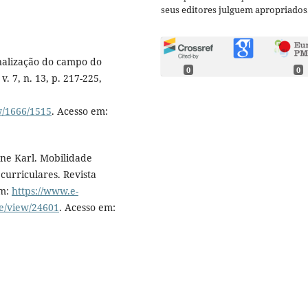
seus editores julguem apropriados
nalização do campo do
0
0
 7, n. 13, p. 217-225,
ew/1666/1515
. Acesso em:
ne Karl. Mobilidade
curriculares. Revista
em:
https://www.e-
le/view/24601
. Acesso em: