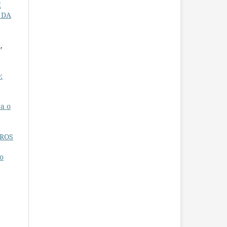
E
S DA
A
,
:
a o
TROS
o