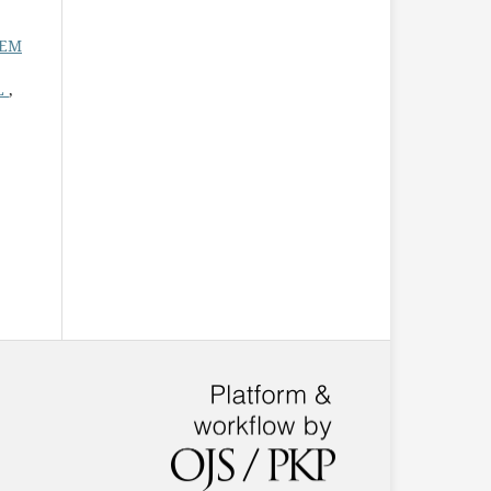
 EM
L
,