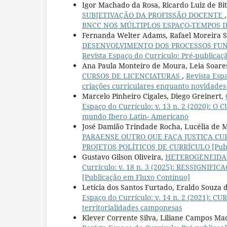
Igor Machado da Rosa, Ricardo Luiz de Bi
SUBJETIVAÇÃO DA PROFISSÃO DOCENTE
BNCC NOS MÚLTIPLOS ESPAÇO-TEMPOS DE 
Fernanda Welter Adams, Rafael Moreira Si
DESENVOLVIMENTO DOS PROCESSOS FUN
Revista Espaço do Currículo: Pré-publicaç
Ana Paula Monteiro de Moura, Leia Soare
CURSOS DE LICENCIATURAS
,
Revista Es
criações curriculares enquanto novidades
Marcelo Pinheiro Cigales, Diego Greinert,
Espaço do Currículo: v. 13 n. 2 (2020):
mundo Ibero Latin- Americano
José Damião Trindade Rocha, Lucélia de Mo
PARAENSE OUTRO QUE FAÇA JUSTIÇA C
PROJETOS POLÍTICOS DE CURRÍCULO [Publ
Gustavo Gilson Oliveira,
HETEROGENEIDAD
Currículo: v. 18 n. 3 (2025): RESSIGN
[Publicação em Fluxo Contínuo]
Letícia dos Santos Furtado, Eraldo Souza
Espaço do Currículo: v. 14 n. 2 (2021): 
territorialidades camponesas
Klever Corrente Silva, Liliane Campos M