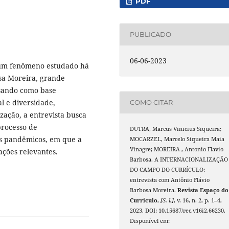
PDF
PUBLICADO
06-06-2023
é um fenômeno estudado há
osa Moreira, grande
Usando como base
l e diversidade,
COMO CITAR
zação, a entrevista busca
processo de
DUTRA, Marcus Vinicius Siqueira;
os pandêmicos, em que a
MOCARZEL, Marcelo Siqueira Maia
Vinagre; MOREIRA , Antonio Flavio
ções relevantes.
Barbosa. A INTERNACIONALIZAÇÃO
DO CAMPO DO CURRÍCULO:
entrevista com Antônio Flávio
Barbosa Moreira.
Revista Espaço do
Currículo
,
[S. l.]
, v. 16, n. 2, p. 1–4,
2023. DOI: 10.15687/rec.v16i2.66230.
Disponível em: