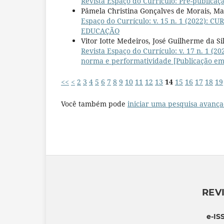
Revista Espaço do Currículo: Pré-publicaç
Pâmela Christina Gonçalves de Morais, M
Espaço do Currículo: v. 15 n. 1 (2022
EDUCAÇÃO
Vitor Iotte Medeiros, José Guilherme da S
Revista Espaço do Currículo: v. 17 n. 1 
norma e performatividade [Publicação em
<<
<
2
3
4
5
6
7
8
9
10
11
12
13
14
15
16
17
18
19
Você também pode
iniciar uma pesquisa avança
REV
e-IS