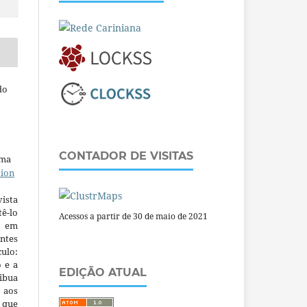
do
CONTADOR DE VISITAS
uma
tion
ista
ê-lo
Acessos a partir de 30 de maio de 2021
m em
ntes
culo:
o e a
EDIÇÃO ATUAL
ibua
 aos
a que