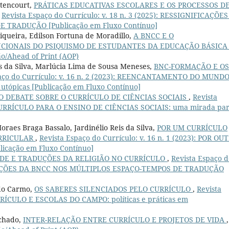
ttencourt,
PRÁTICAS EDUCATIVAS ESCOLARES E OS PROCESSOS D
,
Revista Espaço do Currículo: v. 18 n. 3 (2025): RESSIGNIFICAÇÕE
TRADUÇÃO [Publicação em Fluxo Contínuo]
queira, Edilson Fortuna de Moradillo,
A BNCC E O
CIONAIS DO PSIQUISMO DE ESTUDANTES DA EDUCAÇÃO BÁSIC
ão/Ahead of Print (AOP)
s da Silva, Marlúcia Lima de Sousa Meneses,
BNC-FORMAÇÃO E OS
paço do Currículo: v. 16 n. 2 (2023): REENCANTAMENTO DO MUNDO
 utópicas [Publicação em Fluxo Contínuo]
O DEBATE SOBRE O CURRÍCULO DE CIÊNCIAS SOCIAIS
,
Revista
 O CURRÍCULO PARA O ENSINO DE CIÊNCIAS SOCIAIS: uma mirada par
raes Braga Bassalo, Jardinélio Reis da Silva,
POR UM CURRÍCULO
URRICULAR
,
Revista Espaço do Currículo: v. 16 n. 1 (2023): POR OU
icação em Fluxo Contínuo]
E E TRADUÇÕES DA RELIGIÃO NO CURRÍCULO
,
Revista Espaço d
IFICAÇÕES DA BNCC NOS MÚLTIPLOS ESPAÇO-TEMPOS DE TRADUÇÃO
 do Carmo,
OS SABERES SILENCIADOS PELO CURRÍCULO
,
Revista
CURRÍCULO E ESCOLAS DO CAMPO: políticas e práticas em
achado,
INTER-RELAÇÃO ENTRE CURRÍCULO E PROJETOS DE VIDA
,