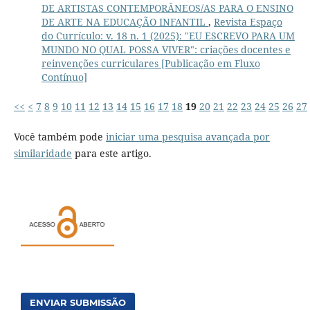
DE ARTISTAS CONTEMPORÂNEOS/AS PARA O ENSINO
DE ARTE NA EDUCAÇÃO INFANTIL
,
Revista Espaço
do Currículo: v. 18 n. 1 (2025): "EU ESCREVO PARA UM
MUNDO NO QUAL POSSA VIVER": criações docentes e
reinvenções curriculares [Publicação em Fluxo
Contínuo]
<<
<
7
8
9
10
11
12
13
14
15
16
17
18
19
20
21
22
23
24
25
26
27
Você também pode
iniciar uma pesquisa avançada por
similaridade
para este artigo.
ENVIAR SUBMISSÃO