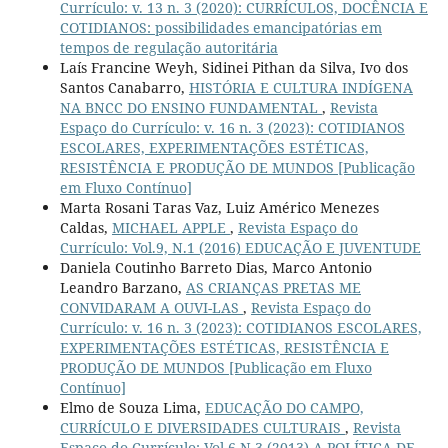
Currículo: v. 13 n. 3 (2020): CURRÍCULOS, DOCÊNCIA E
COTIDIANOS: possibilidades emancipatórias em
tempos de regulação autoritária
Laís Francine Weyh, Sidinei Pithan da Silva, Ivo dos
Santos Canabarro,
HISTÓRIA E CULTURA INDÍGENA
NA BNCC DO ENSINO FUNDAMENTAL
,
Revista
Espaço do Currículo: v. 16 n. 3 (2023): COTIDIANOS
ESCOLARES, EXPERIMENTAÇÕES ESTÉTICAS,
RESISTÊNCIA E PRODUÇÃO DE MUNDOS [Publicação
em Fluxo Contínuo]
Marta Rosani Taras Vaz, Luiz Américo Menezes
Caldas,
MICHAEL APPLE
,
Revista Espaço do
Currículo: Vol.9, N.1 (2016) EDUCAÇÃO E JUVENTUDE
Daniela Coutinho Barreto Dias, Marco Antonio
Leandro Barzano,
AS CRIANÇAS PRETAS ME
CONVIDARAM A OUVI-LAS
,
Revista Espaço do
Currículo: v. 16 n. 3 (2023): COTIDIANOS ESCOLARES,
EXPERIMENTAÇÕES ESTÉTICAS, RESISTÊNCIA E
PRODUÇÃO DE MUNDOS [Publicação em Fluxo
Contínuo]
Elmo de Souza Lima,
EDUCAÇÃO DO CAMPO,
CURRÍCULO E DIVERSIDADES CULTURAIS
,
Revista
Espaço do Currículo: Vol.6 N.3 (2013) A POLÍTICA DE