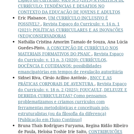
CURRÍCULO: TENDÊNCIAS E DESAFIOS NO
CONTEXTO DA EDUCAÇÃO DE JOVENS E ADULTOS
Eric Plaisance,
UM CURRÍCULO INCLUSIVO É
POSSIVEL?
,
Revista Espaço do Currículo: v. 14 n. 1
(2021): POLÍTICAS CURRICULARES E AS INOVAÇÕES
(NEO)CONSERVADORAS
Nathália Cristina Amorim Tamaio de Souza, Ana Lúcia
Guedes-Pinto,
A CONCEPÇÃO DE CURRÍCULO NOS
MATERIAIS FORMATIVOS DO PNAIC
,
Revista Espaço
do Currículo: v. 13 n. 3 (2020): CURRÍCULOS,
DOCÊNCIA E COTIDIANOS: possibilidades
emancipatórias em tempos de regulação autoritária
Sidnei Riva, Clésio Acilino Antônio ,
BNCC E AS
PRÁTICAS CORPORAIS DE AVENTURA
,
Revista Espaço
do Currículo: v. 18 n. 2 (2025): FOUCAULT, DELEUZE E
DERRIDA CURRICULISTAS? Como pensamos,
problematizamos e criamos currículos com
ferramentas metodológicas e conceituais pós-
estruturalistas (ou da filosofia da diferença)
[Publicação em Fluxo Contínuo]
Bruna Thais Rodrigues Furyama, Regina Ridão Ribeiro
de Paula, Heloisa Toshie Irie Saito,
CONTRIBUIÇÕES