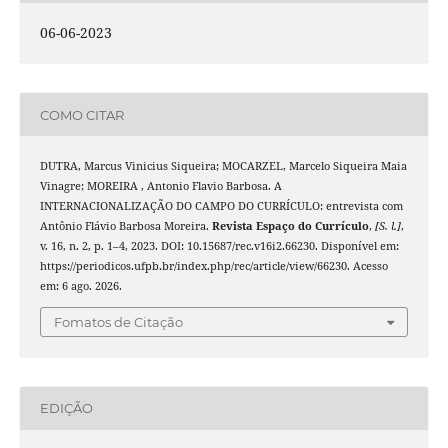
06-06-2023
COMO CITAR
DUTRA, Marcus Vinicius Siqueira; MOCARZEL, Marcelo Siqueira Maia
Vinagre; MOREIRA , Antonio Flavio Barbosa. A
INTERNACIONALIZAÇÃO DO CAMPO DO CURRÍCULO: entrevista com
Antônio Flávio Barbosa Moreira.
Revista Espaço do Currículo
,
[S. l.]
,
v. 16, n. 2, p. 1–4, 2023. DOI: 10.15687/rec.v16i2.66230. Disponível em:
https://periodicos.ufpb.br/index.php/rec/article/view/66230. Acesso
em: 6 ago. 2026.
Fomatos de Citação
EDIÇÃO