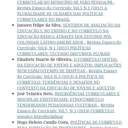
CURRICULAR DO MUNICÍPIO DE JOÃO PESSOA/PB
,
Revista Espaço do Currículo: Vol.5 N.1 (2012) A
PLURALIDADE DE OLHARES DAS POLÍTICAS
CURRICULARES NO BRASIL
Janssen Felipe da Silva,
SENTIDOS DE AVALIAÇÃO DA
EDUCAÇÃO E NO ENSINO E NO CURRÍCULO NA
EDUCAÇÃO BÁSICA ATRAVÉS DOS ESTUDOS PÓS-
COLONIAIS LATINO-AMERICANOS
,
Revista Espaço do
Currículo: Vol.8, N.1 (2015) POLÍTICAS
CURRICULARES: TECENDO DISCURSOS PLURAIS
Elisabete Duarte de Oliveira,
O CURRÍCULO OFICIAL
DA EDUCAÇÃO DE JOVENS E ADULTOS: IMPLICAÇÕES
NUM ESPAÇO/TEMPO DE DISPUTAS
,
Revista Espaço
do Currículo: Vol.6 N.3 (2013) A POLÍTICA DE
CURRÍCULO: TENDÊNCIAS E DESAFIOS NO
CONTEXTO DA EDUCAÇÃO DE JOVENS E ADULTOS
José Teixeira Neto,
INSURGÊNCIAS CURRICULARES E
MOCHILAS EXISTENCIAIS: ETNOCURRÍCULO
TENSIONANDO PEDAGOGIAS CULTURAIS
,
Revista
Espaço do Currículo: Vol.7, N.3 (2014) CURRÍCULO:
mosaico interdisciplinar
Hugo Heleno Camilo Costa,
POLÍTICAS DE CURRÍCULO
PARA FORMAÇÃO DE PROFESSORES
,
Revista Espaço