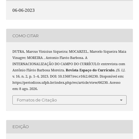
06-06-2023
COMO CITAR
DUTRA, Marcus Vinicius Siqueira; MOCARZEL, Marcelo Siqueira Maia
Vinagre; MOREIRA , Antonio Flavio Barbosa. A
INTERNACIONALIZAÇÃO DO CAMPO DO CURRÍCULO: entrevista com
Antônio Flávio Barbosa Moreira.
Revista Espaço do Currículo
,
[S. l.]
,
v. 16, n. 2, p. 1–4, 2023. DOI: 10.15687/rec.v16i2.66230. Disponível em:
https://periodicos.ufpb.br/index.php/rec/article/view/66230. Acesso
em: 8 ago. 2026.
Fomatos de Citação
EDIÇÃO