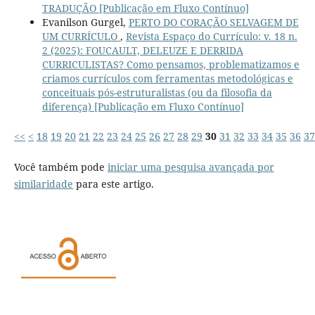
TRADUÇÃO [Publicação em Fluxo Contínuo]
Evanilson Gurgel,
PERTO DO CORAÇÃO SELVAGEM DE
UM CURRÍCULO
,
Revista Espaço do Currículo: v. 18 n.
2 (2025): FOUCAULT, DELEUZE E DERRIDA
CURRICULISTAS? Como pensamos, problematizamos e
criamos currículos com ferramentas metodológicas e
conceituais pós-estruturalistas (ou da filosofia da
diferença) [Publicação em Fluxo Contínuo]
<<
<
18
19
20
21
22
23
24
25
26
27
28
29
30
31
32
33
34
35
36
37
Você também pode
iniciar uma pesquisa avançada por
similaridade
para este artigo.