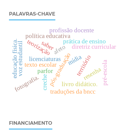
PALAVRAS-CHAVE
profissão docente
política educativa
prática de ensino
teorização
.
saber
voz estudantil
afeto
diretriz curricular
pós-graduação
mídia
e
d
u
c
a
ç
ã
o
f
í
s
i
c
a
território
licenciaturas
pré-escola
texto escolar
resenha
parfor
fotografia.
creche
livro didático.
traduções da bncc
FINANCIAMENTO