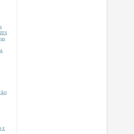
s
IZES
vas
MA
ÇÃO
O E