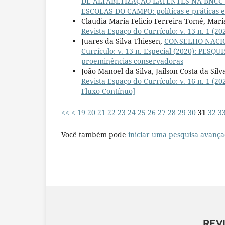
DE ALFABETIZAÇÃO LATENTES NA BNCC
ESCOLAS DO CAMPO: políticas e práticas e
Claudia Maria Felicio Ferreira Tomé, Mari
Revista Espaço do Currículo: v. 13 n. 1 (2
Juares da Silva Thiesen,
CONSELHO NACIO
Currículo: v. 13 n. Especial (2020): PE
proeminências conservadoras
João Manoel da Silva, Jailson Costa da Silv
Revista Espaço do Currículo: v. 16 n. 1
Fluxo Contínuo]
<<
<
19
20
21
22
23
24
25
26
27
28
29
30
31
32
3
Você também pode
iniciar uma pesquisa avança
REV