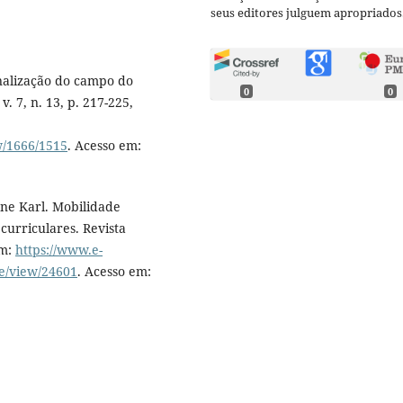
seus editores julguem apropriados
nalização do campo do
0
0
 7, n. 13, p. 217-225,
ew/1666/1515
. Acesso em:
ne Karl. Mobilidade
curriculares. Revista
em:
https://www.e-
le/view/24601
. Acesso em: