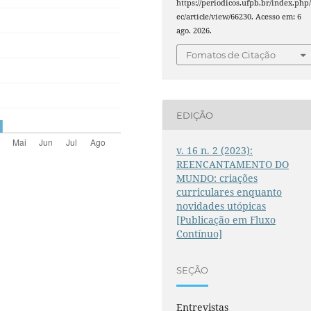
https://periodicos.ufpb.br/index.php/
ec/article/view/66230. Acesso em: 6
ago. 2026.
Fomatos de Citação
EDIÇÃO
v. 16 n. 2 (2023):
REENCANTAMENTO DO
MUNDO: criações
curriculares enquanto
novidades utópicas
[Publicação em Fluxo
Contínuo]
SEÇÃO
Entrevistas