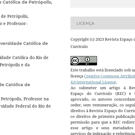
 Católica de Petrópolis,
de Petrópolis,
 e Professor-
LICENÇA
Copyright (c) 2023 Revista Espaço 
versidade Católica de
Currículo
dade Católica do Rio de
Petrópolis e da
Este trabalho está licenciado sob 
licença
Creative Commons Attribu
4.0 International License
.
de Católica de
Ao submeter um artigo à Rev
Espaço do Currículo (REC) e t
Petrópolis, Professor na
aprovado, os autores concorda
ceder, sem remuneração, os segui
rsidade Federal do Rio de
direitos à Revista Espaço do Currí
os direitos de primeira publicaçã
permissão para que a REC redistr
esse artigo e seus metadados
serviços de indexação e referênci