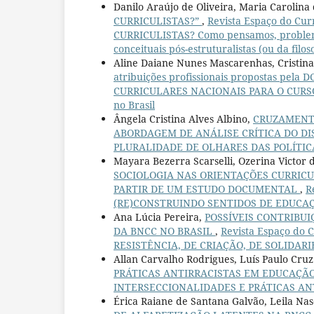
Danilo Araújo de Oliveira, Maria Carolina 
CURRICULISTAS?”
,
Revista Espaço do Cur
CURRICULISTAS? Como pensamos, problema
conceituais pós-estruturalistas (ou da filo
Aline Daiane Nunes Mascarenhas, Cristina 
atribuições profissionais propostas pela 
CURRICULARES NACIONAIS PARA O CURSO D
no Brasil
Ângela Cristina Alves Albino,
CRUZAMENTO
ABORDAGEM DE ANÁLISE CRÍTICA DO D
PLURALIDADE DE OLHARES DAS POLÍTIC
Mayara Bezerra Scarselli, Ozerina Victor 
SOCIOLOGIA NAS ORIENTAÇÕES CURRICU
PARTIR DE UM ESTUDO DOCUMENTAL
,
R
(RE)CONSTRUINDO SENTIDOS DE EDUCA
Ana Lúcia Pereira,
POSSÍVEIS CONTRIBU
DA BNCC NO BRASIL
,
Revista Espaço do 
RESISTÊNCIA, DE CRIAÇÃO, DE SOLIDAR
Allan Carvalho Rodrigues, Luís Paulo Cruz
PRÁTICAS ANTIRRACISTAS EM EDUCAÇÃ
INTERSECCIONALIDADES E PRÁTICAS A
Érica Raiane de Santana Galvão, Leila Nas