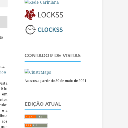
do
CONTADOR DE VISITAS
uma
tion
Acessos a partir de 30 de maio de 2021
ista
ê-lo
m em
ntes
EDIÇÃO ATUAL
culo:
o e a
ibua
 aos
a que