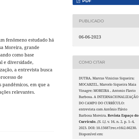
PDF
PUBLICADO
06-06-2023
é um fenômeno estudado há
osa Moreira, grande
Usando como base
l e diversidade,
COMO CITAR
zação, a entrevista busca
processo de
DUTRA, Marcus Vinicius Siqueira;
os pandêmicos, em que a
MOCARZEL, Marcelo Siqueira Maia
Vinagre; MOREIRA , Antonio Flavio
ções relevantes.
Barbosa. A INTERNACIONALIZAÇÃO
DO CAMPO DO CURRÍCULO:
entrevista com Antônio Flávio
Barbosa Moreira.
Revista Espaço do
Currículo
,
[S. l.]
, v. 16, n. 2, p. 1–4,
2023. DOI: 10.15687/rec.v16i2.66230.
Disponível em: