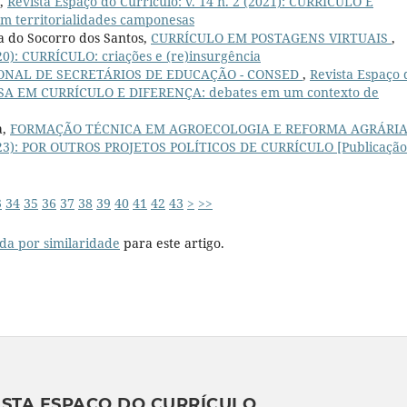
,
Revista Espaço do Currículo: v. 14 n. 2 (2021): CURRÍCULO E
m territorialidades camponesas
a do Socorro dos Santos,
CURRÍCULO EM POSTAGENS VIRTUAIS
,
020): CURRÍCULO: criações e (re)insurgência
NAL DE SECRETÁRIOS DE EDUCAÇÃO - CONSED
,
Revista Espaço 
SQUISA EM CURRÍCULO E DIFERENÇA: debates em um contexto de
a,
FORMAÇÃO TÉCNICA EM AGROECOLOGIA E REFORMA AGRÁRI
 (2023): POR OUTROS PROJETOS POLÍTICOS DE CURRÍCULO [Publicaçã
3
34
35
36
37
38
39
40
41
42
43
>
>>
da por similaridade
para este artigo.
ISTA ESPAÇO DO CURRÍCULO