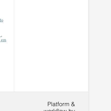
do
A
,
o em