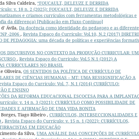
da Silva Caldeira,
“FOUCAULT, DELEUZE E DERRIDA
rículo: v. 18 n. 2 (2025): FOUCAULT, DELEUZE E DERRIDA
tizamos e criamos currículos com ferramentas metodológicas e
sofia da diferença) [Publicação em Fluxo Contínuo]
d' Ávila,
Da docência como identidade do pedagogo e as diferente
DCNP -2006
,
Revista Espaço do Currículo: Vol.10, N.2 (2017) DIRETR
E PEDAGOGIA: uma década de políticas e experiências formati
S DISCURSIVOS NO CONTEXTO DA PRODUÇÃO CURRICULAR: U
ISCURSO
,
Revista Espaço do Currículo: Vol.5 N.1 (2012) A
AS CURRICULARES NO BRASIL
de Oliveira,
OS SENTIDOS DA POLÍTICA DE CURRÍCULO DE
LARES DE CIÊNCIAS HUMANAS – MT: UMA RESSIGNIFICAÇÃO A
evista Espaço do Currículo: Vol. 7, N.1 (2014) CURRÍCULO:
ÇÃO E ENSINO
IÇÕES DA REFORMA EDUCACIONAL ESCOCESA PARA A IMPLANTA
Currículo: v. 14 n. 3 (2021): CURRÍCULO COMO POSSIBILIDADE DE
IEDADES E AFIRMAÇÃO DE UMA VIDA BONITA
 Borges, Tiago Ribeiro ,
CURRÍCULOS, INTERSECCIONALIDADES E
O
,
Revista Espaço do Currículo: v. 15 n. 1 (2022): CURRÍCULOS,
NTIRRACISTAS EM EDUCAÇÃO
cimento da Silva,
UMA ANÁLISE DAS CONCEPÇÕES DE CURRÍCUL