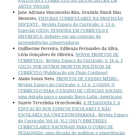
POLÍTICAS E CURRÍCULO NA LICENCIATURA EM
ARTES VISUAIS
Jane Adriana Vasconcelos Rios, Graziela Ninck Dias
Menezes,
FISSURAS CURRICULARES NA PROFISSÃO
DOCENTE
,
Revista Espaço do Currículo: v. 13 n.
Especial (2020): PESQUISA EM CURRÍCULO E
DIFERENÇA: debates em um contexto de
proeminências conservadoras
Guilherme Ferreira, Edileuza Fernandes da Silva,
Lívia Gonçalves de Oliveira,
NOVOS PROJETOS DE
CURRÍCULO
,
Revista Espaço do Currículo: v. 16 n. 1
(2023): POR OUTROS PROJETOS POLÍTICOS DE
CURRÍCULO [Publicação em Fluxo Contínuo]
Alaim Souza Neto,
PROJETOS DE ENSINO MÉDIO
,
Revista Espaço do Currículo: v. 13 n. 2 (2020): O
CURRÍCULO PARA O ENSINO DE CIÊNCIAS SOCIAIS:
uma mirada para o mundo Ibero Latin- Americano
Suzete Terezinha Orzechowski,
A PEDAGOGIA E A
EDUCAÇÃO NOS ESPAÇOS ESCOLARES E NÃO
ESCOLARES NA UNICENTRO/PARANÁ
,
Revista Espaço
do Currículo: Vol.10, N.2 (2017) DIRETRIZES
CURRICULARES NACIONAIS PARA O CURSO DE
PEDAGOGIA: uma década de políticas e experiências