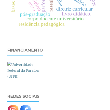
bases legais
território
mídia
resenha
parfor
afeto
diretriz curricular
livro didático.
pós-graduação
corpo docente universitário
residência pedagógica
FINANCIAMENTO
REDES SOCIAIS