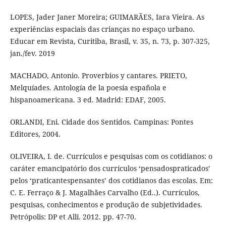
LOPES, Jader Janer Moreira; GUIMARÃES, Iara Vieira. As
experiências espaciais das crianças no espaço urbano.
Educar em Revista, Curitiba, Brasil, v. 35, n. 73, p. 307-325,
jan./fev. 2019
MACHADO, Antonio. Proverbios y cantares. PRIETO,
Melquíades. Antología de la poesía española e
hispanoamericana. 3 ed. Madrid: EDAF, 2005.
ORLANDI, Eni. Cidade dos Sentidos. Campinas: Pontes
Editores, 2004.
OLIVEIRA, I. de. Currículos e pesquisas com os cotidianos: o
caráter emancipatório dos currículos ‘pensadospraticados’
pelos ‘praticantespensantes’ dos cotidianos das escolas. Em:
C. E. Ferraço & J. Magalhães Carvalho (Ed..). Currículos,
pesquisas, conhecimentos e produção de subjetividades.
Petrópolis: DP et Alli. 2012. pp. 47-70.