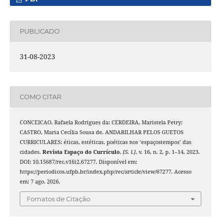
PUBLICADO
31-08-2023
COMO CITAR
CONCEICAO, Rafaela Rodrigues da; CERDEIRA, Maristela Petry;
CASTRO, Maria Cecília Sousa de. ANDARILHAR PELOS GUETOS
CURRICULARES: éticas, estéticas, poéticas nos ‘espaçostempos’ das
cidades.
Revista Espaço do Currículo
,
[S. l.]
, v. 16, n. 2, p. 1–14, 2023.
DOI: 10.15687/rec.v16i2.67277. Disponível em:
https://periodicos.ufpb.br/index.php/rec/article/view/67277. Acesso
em: 7 ago. 2026.
Fomatos de Citação