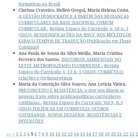
formativas no Brasil
Clarissa Craveiro, Hellen Gregol, Maria Helena Costa,
A GESTÃO DEMOCRÁTICA A PARTIR DAS MUDANÇAS
CURRICULARES DA BASE NACIONAL COMUM
CURRICULAR
,
Revista Espaço do Currículo: v. 18 n. 3
(2025): RESSIGNIFICAÇÕES DA BNCC NOS MÚLTIPLOS
ESPAÇO-TEMPOS DE TRADUÇÃO [Publicação em Fluxo
Contínuo]
Ana Paula de Sousa da Silva Melila, Maria Cristina
Ferreira dos Santos,
DISCURSOS AMBIENTAIS NO
LESTE METROPOLITANO FLUMINENSE
,
Revista
Espaço do Currículo: v. 13 n. 1 (2020): CURRÍCULO:
criações e (re)insurgência
Maria da Conceição Silva Soares, Ana Letícia Vieira,
PRECONCEITO E RESISTÊNCIA: o que nos dizem as
pessoas trans sobre práticaspolíticas curriculares
cotidianas
,
Revista Espaço do Currículo: Vol.9, N.3
(2016) POLÍTICAS EM CURRÍCULO: OUTROS
COTIDIANOS, NOVOS DESAFIOS, RESISTÊNCIAS E
INVENÇÕES
<<
<
1
2
3
4
5
6
7
8
9
10
11
12
13
14
15
16
17
18
19
20
21
22
23
2