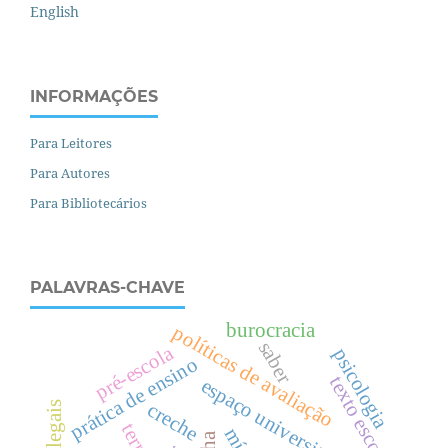
English
INFORMAÇÕES
Para Leitores
Para Autores
Para Bibliotecários
PALAVRAS-CHAVE
burocracia
políticas de avaliação
saber
pré-escola
psicologia
prática de ensino
texto escolar
espaço universitário
creche