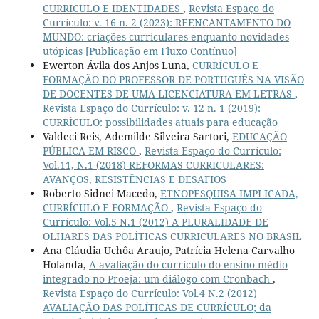
CURRICULO E IDENTIDADES
,
Revista Espaço do
Currículo: v. 16 n. 2 (2023): REENCANTAMENTO DO
MUNDO: criações curriculares enquanto novidades
utópicas [Publicação em Fluxo Contínuo]
Ewerton Ávila dos Anjos Luna,
CURRÍCULO E
FORMAÇÃO DO PROFESSOR DE PORTUGUÊS NA VISÃO
DE DOCENTES DE UMA LICENCIATURA EM LETRAS
,
Revista Espaço do Currículo: v. 12 n. 1 (2019):
CURRÍCULO: possibilidades atuais para educação
Valdeci Reis, Ademilde Silveira Sartori,
EDUCAÇÃO
PÚBLICA EM RISCO
,
Revista Espaço do Currículo:
Vol.11, N.1 (2018) REFORMAS CURRICULARES:
AVANÇOS, RESISTÊNCIAS E DESAFIOS
Roberto Sidnei Macedo,
ETNOPESQUISA IMPLICADA,
CURRÍCULO E FORMAÇÃO
,
Revista Espaço do
Currículo: Vol.5 N.1 (2012) A PLURALIDADE DE
OLHARES DAS POLÍTICAS CURRICULARES NO BRASIL
Ana Cláudia Uchôa Araujo, Patrícia Helena Carvalho
Holanda,
A avaliação do currículo do ensino médio
integrado no Proeja: um diálogo com Cronbach
,
Revista Espaço do Currículo: Vol.4 N.2 (2012)
AVALIAÇÃO DAS POLÍTICAS DE CURRÍCULO; da