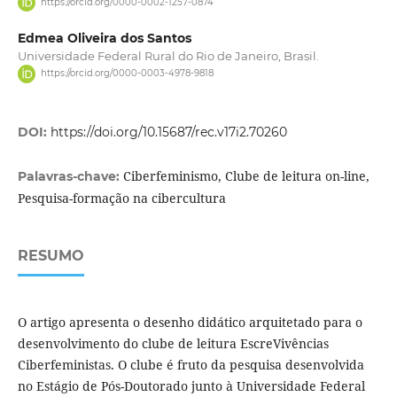
https://orcid.org/0000-0002-1257-0874
Edmea Oliveira dos Santos
Universidade Federal Rural do Rio de Janeiro, Brasil.
https://orcid.org/0000-0003-4978-9818
DOI:
https://doi.org/10.15687/rec.v17i2.70260
Ciberfeminismo, Clube de leitura on-line,
Palavras-chave:
Pesquisa-formação na cibercultura
RESUMO
O artigo apresenta o desenho didático arquitetado para o
desenvolvimento do clube de leitura EscreVivências
Ciberfeministas. O clube é fruto da pesquisa desenvolvida
no Estágio de Pós-Doutorado junto à Universidade Federal