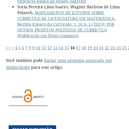
educação básica ao ensino superior
Soria Pereira Lima Soares, Wagner Barbosa de Lima
Palanch,
MAPEAMENTO DE ESTUDOS SOBRE
CURRÍCULO DE LICENCIATURA EM MATEMÁTICA
,
Revista Espaço do Currículo: v. 16 n. 1 (2023): POR
OUTROS PROJETOS POLÍTICOS DE CURRÍCULO
[Publicação em Fluxo Contínuo]
<<
<
4
5
6
7
8
9
10
11
12
13
14
15
16
17
18
19
20
21
22
23
24
25
Você também pode
iniciar uma pesquisa avançada por
similaridade
para este artigo.