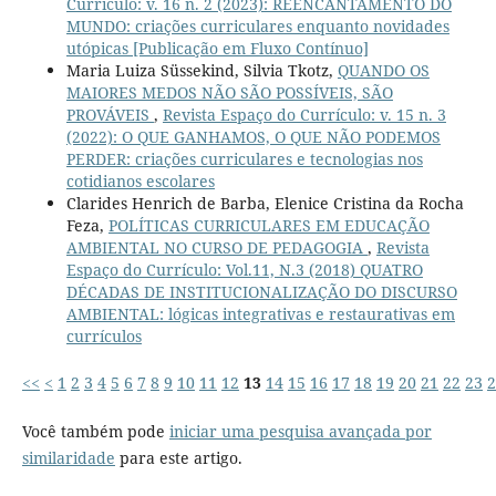
Currículo: v. 16 n. 2 (2023): REENCANTAMENTO DO
MUNDO: criações curriculares enquanto novidades
utópicas [Publicação em Fluxo Contínuo]
Maria Luiza Süssekind, Silvia Tkotz,
QUANDO OS
MAIORES MEDOS NÃO SÃO POSSÍVEIS, SÃO
PROVÁVEIS
,
Revista Espaço do Currículo: v. 15 n. 3
(2022): O QUE GANHAMOS, O QUE NÃO PODEMOS
PERDER: criações curriculares e tecnologias nos
cotidianos escolares
Clarides Henrich de Barba, Elenice Cristina da Rocha
Feza,
POLÍTICAS CURRICULARES EM EDUCAÇÃO
AMBIENTAL NO CURSO DE PEDAGOGIA
,
Revista
Espaço do Currículo: Vol.11, N.3 (2018) QUATRO
DÉCADAS DE INSTITUCIONALIZAÇÃO DO DISCURSO
AMBIENTAL: lógicas integrativas e restaurativas em
currículos
<<
<
1
2
3
4
5
6
7
8
9
10
11
12
13
14
15
16
17
18
19
20
21
22
23
2
Você também pode
iniciar uma pesquisa avançada por
similaridade
para este artigo.