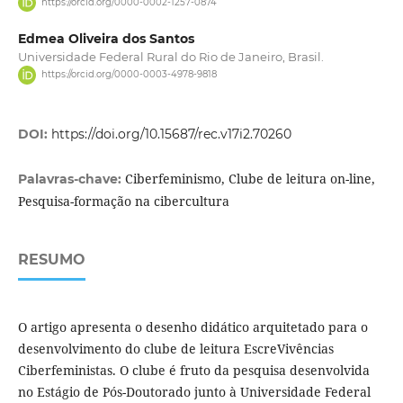
https://orcid.org/0000-0002-1257-0874
Edmea Oliveira dos Santos
Universidade Federal Rural do Rio de Janeiro, Brasil.
https://orcid.org/0000-0003-4978-9818
DOI:
https://doi.org/10.15687/rec.v17i2.70260
Ciberfeminismo, Clube de leitura on-line,
Palavras-chave:
Pesquisa-formação na cibercultura
RESUMO
O artigo apresenta o desenho didático arquitetado para o
desenvolvimento do clube de leitura EscreVivências
Ciberfeministas. O clube é fruto da pesquisa desenvolvida
no Estágio de Pós-Doutorado junto à Universidade Federal