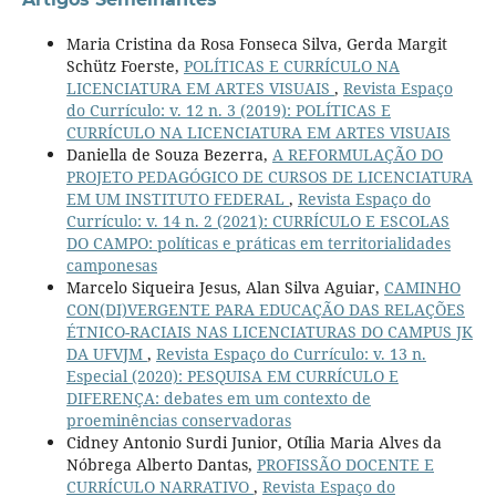
Maria Cristina da Rosa Fonseca Silva, Gerda Margit
Schütz Foerste,
POLÍTICAS E CURRÍCULO NA
LICENCIATURA EM ARTES VISUAIS
,
Revista Espaço
do Currículo: v. 12 n. 3 (2019): POLÍTICAS E
CURRÍCULO NA LICENCIATURA EM ARTES VISUAIS
Daniella de Souza Bezerra,
A REFORMULAÇÃO DO
PROJETO PEDAGÓGICO DE CURSOS DE LICENCIATURA
EM UM INSTITUTO FEDERAL
,
Revista Espaço do
Currículo: v. 14 n. 2 (2021): CURRÍCULO E ESCOLAS
DO CAMPO: políticas e práticas em territorialidades
camponesas
Marcelo Siqueira Jesus, Alan Silva Aguiar,
CAMINHO
CON(DI)VERGENTE PARA EDUCAÇÃO DAS RELAÇÕES
ÉTNICO-RACIAIS NAS LICENCIATURAS DO CAMPUS JK
DA UFVJM
,
Revista Espaço do Currículo: v. 13 n.
Especial (2020): PESQUISA EM CURRÍCULO E
DIFERENÇA: debates em um contexto de
proeminências conservadoras
Cidney Antonio Surdi Junior, Otília Maria Alves da
Nóbrega Alberto Dantas,
PROFISSÃO DOCENTE E
CURRÍCULO NARRATIVO
,
Revista Espaço do