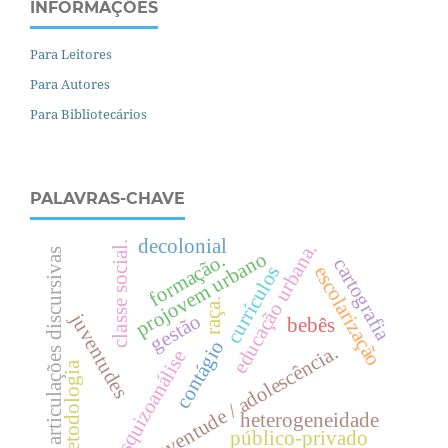
INFORMAÇÕES
Para Leitores
Para Autores
Para Bibliotecários
PALAVRAS-CHAVE
decolonial
.
.
articulações discursivas
projovem urbano
formação.
cartografia
escolarização
currículos
c
l
a
s
s
e
s
o
c
i
a
l
e
d
u
c
a
ç
ã
o
u
r
b
a
n
a
raça.
juventudes
gestão
bebês
contágio
juventude / adolescência.
esquizoanálise
metodologia
heterogeneidade
público-privado