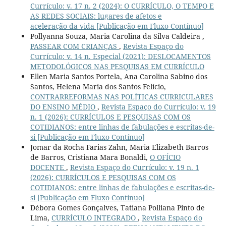
Currículo: v. 17 n. 2 (2024): O CURRÍCULO, O TEMPO E
AS REDES SOCIAIS: lugares de afetos e
aceleração da vida [Publicação em Fluxo Contínuo]
Pollyanna Souza, Maria Carolina da Silva Caldeira ,
PASSEAR COM CRIANÇAS
,
Revista Espaço do
Currículo: v. 14 n. Especial (2021): DESLOCAMENTOS
METODOLÓGICOS NAS PESQUISAS EM CURRÍCULO
Ellen Maria Santos Portela, Ana Carolina Sabino dos
Santos, Helena Maria dos Santos Felício,
CONTRARREFORMAS NAS POLÍTICAS CURRICULARES
DO ENSINO MÉDIO
,
Revista Espaço do Currículo: v. 19
n. 1 (2026): CURRÍCULOS E PESQUISAS COM OS
COTIDIANOS: entre linhas de fabulações e escritas-de-
si [Publicação em Fluxo Contínuo]
Jomar da Rocha Farias Zahn, Maria Elizabeth Barros
de Barros, Cristiana Mara Bonaldi,
O OFÍCIO
DOCENTE
,
Revista Espaço do Currículo: v. 19 n. 1
(2026): CURRÍCULOS E PESQUISAS COM OS
COTIDIANOS: entre linhas de fabulações e escritas-de-
si [Publicação em Fluxo Contínuo]
Débora Gomes Gonçalves, Tatiana Polliana Pinto de
Lima,
CURRÍCULO INTEGRADO
,
Revista Espaço do