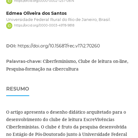
https://orcid.org/0000-0002-1257-0874
Edmea Oliveira dos Santos
Universidade Federal Rural do Rio de Janeiro, Brasil.
https://orcid.org/0000-0003-4978-9818
DOI:
https://doi.org/10.15687/rec.v17i2.70260
Ciberfeminismo, Clube de leitura on-line,
Palavras-chave:
Pesquisa-formação na cibercultura
RESUMO
O artigo apresenta o desenho didático arquitetado para o
desenvolvimento do clube de leitura EscreVivências
Ciberfeministas. O clube é fruto da pesquisa desenvolvida
no Estágio de Pós-Doutorado junto à Universidade Federal