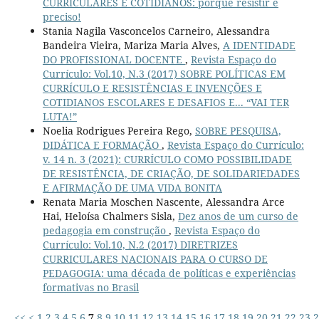
CURRICULARES E COTIDIANOS: porque resistir é
preciso!
Stania Nagila Vasconcelos Carneiro, Alessandra
Bandeira Vieira, Mariza Maria Alves,
A IDENTIDADE
DO PROFISSIONAL DOCENTE
,
Revista Espaço do
Currículo: Vol.10, N.3 (2017) SOBRE POLÍTICAS EM
CURRÍCULO E RESISTÊNCIAS E INVENÇÕES E
COTIDIANOS ESCOLARES E DESAFIOS E... “VAI TER
LUTA!”
Noelia Rodrigues Pereira Rego,
SOBRE PESQUISA,
DIDÁTICA E FORMAÇÃO
,
Revista Espaço do Currículo:
v. 14 n. 3 (2021): CURRÍCULO COMO POSSIBILIDADE
DE RESISTÊNCIA, DE CRIAÇÃO, DE SOLIDARIEDADES
E AFIRMAÇÃO DE UMA VIDA BONITA
Renata Maria Moschen Nascente, Alessandra Arce
Hai, Heloísa Chalmers Sisla,
Dez anos de um curso de
pedagogia em construção
,
Revista Espaço do
Currículo: Vol.10, N.2 (2017) DIRETRIZES
CURRICULARES NACIONAIS PARA O CURSO DE
PEDAGOGIA: uma década de políticas e experiências
formativas no Brasil
<<
<
1
2
3
4
5
6
7
8
9
10
11
12
13
14
15
16
17
18
19
20
21
22
23
2