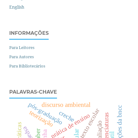
English
INFORMAÇÕES
Para Leitores
Para Autores
Para Bibliotecários
PALAVRAS-CHAVE
pós-graduação
discurso ambiental
traduções da bncc
texto escolar
teorização
creche
prática de ensino
licenciaturas
saber