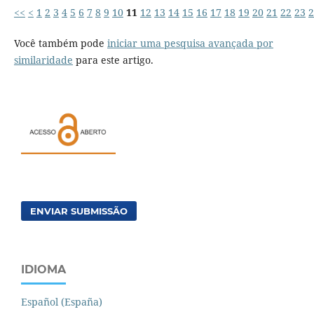
<<
<
1
2
3
4
5
6
7
8
9
10
11
12
13
14
15
16
17
18
19
20
21
22
23
2
Você também pode
iniciar uma pesquisa avançada por
similaridade
para este artigo.
ENVIAR SUBMISSÃO
IDIOMA
Español (España)