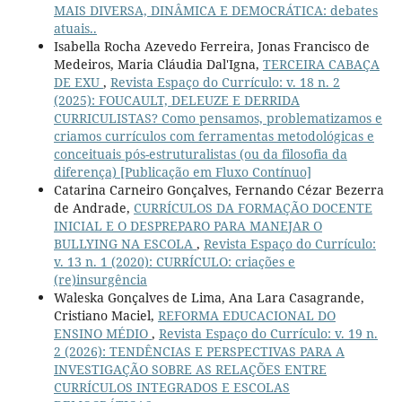
MAIS DIVERSA, DINÂMICA E DEMOCRÁTICA: debates
atuais..
Isabella Rocha Azevedo Ferreira, Jonas Francisco de
Medeiros, Maria Cláudia Dal'Igna,
TERCEIRA CABAÇA
DE EXU
,
Revista Espaço do Currículo: v. 18 n. 2
(2025): FOUCAULT, DELEUZE E DERRIDA
CURRICULISTAS? Como pensamos, problematizamos e
criamos currículos com ferramentas metodológicas e
conceituais pós-estruturalistas (ou da filosofia da
diferença) [Publicação em Fluxo Contínuo]
Catarina Carneiro Gonçalves, Fernando Cézar Bezerra
de Andrade,
CURRÍCULOS DA FORMAÇÃO DOCENTE
INICIAL E O DESPREPARO PARA MANEJAR O
BULLYING NA ESCOLA
,
Revista Espaço do Currículo:
v. 13 n. 1 (2020): CURRÍCULO: criações e
(re)insurgência
Waleska Gonçalves de Lima, Ana Lara Casagrande,
Cristiano Maciel,
REFORMA EDUCACIONAL DO
ENSINO MÉDIO
,
Revista Espaço do Currículo: v. 19 n.
2 (2026): TENDÊNCIAS E PERSPECTIVAS PARA A
INVESTIGAÇÃO SOBRE AS RELAÇÕES ENTRE
CURRÍCULOS INTEGRADOS E ESCOLAS