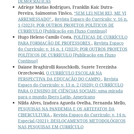
DEMOCRÁTICAS
Adriege Matias Rodrigues, Franklin Kaic Dutra-
Pereira, Saimonton Tinôco,
“SEM LEI NEM REI, ME VI
ARREMESSADO”
,
Revista Espaço do Currículo: v. 16 n.
1 (2023): POR OUTROS PROJETOS POLÍTICOS DE
CURRÍCULO [Publicação em Fluxo Contínuo]
Hugo Heleno Camilo Costa,
POLÍTICAS DE CURRÍCULO
PARA FORMAÇÃO DE PROFESSORES
,
Revista Espaço
do Currículo: v. 16 n. 1 (2023): POR OUTROS PROJETOS
POLÍTICOS DE CURRÍCULO [Publicação em Fluxo
Contínuo]
Daiane Braghirolli Rauschkolb, Suzete Terezinha
Orzechowski,
O CURRÍCULO ESCOLAR NA
PERSPECTIVA DA EDUCAÇÃO DO CAMPO
,
Revista
Espaço do Currículo: v. 13 n. 2 (2020): O CURRÍCULO
PARA O ENSINO DE CIÊNCIAS SOCIAIS: uma mirada
para o mundo Ibero Latin- Americano
Nilda Alves, Izadora Agueda Ovelha, Fernanda Mello,
PESQUISAS NA PANDEMIA E OS ARTEFATOS DA
CIBERCULTURA
,
Revista Espaço do Currículo: v. 14 n.
Especial (2021): DESLOCAMENTOS METODOLÓGICOS
NAS PESQUISAS EM CURRÍCULO