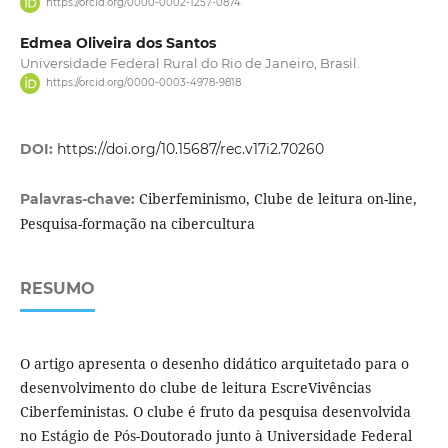
https://orcid.org/0000-0002-1257-0874
Edmea Oliveira dos Santos
Universidade Federal Rural do Rio de Janeiro, Brasil.
https://orcid.org/0000-0003-4978-9818
DOI:
https://doi.org/10.15687/rec.v17i2.70260
Ciberfeminismo, Clube de leitura on-line,
Palavras-chave:
Pesquisa-formação na cibercultura
RESUMO
O artigo apresenta o desenho didático arquitetado para o
desenvolvimento do clube de leitura EscreVivências
Ciberfeministas. O clube é fruto da pesquisa desenvolvida
no Estágio de Pós-Doutorado junto à Universidade Federal