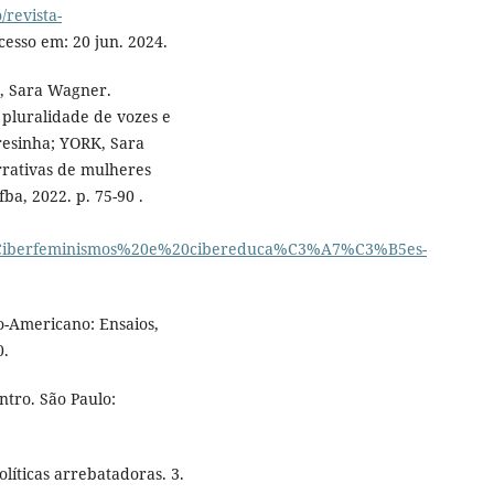
revista-
cesso em: 20 jun. 2024.
, Sara Wagner.
pluralidade de vozes e
esinha; YORK, Sara
rativas de mulheres
a, 2022. p. 75-90 .
098/1/Ciberfeminismos%20e%20cibereduca%C3%A7%C3%B5es-
-Americano: Ensaios,
0.
ntro. São Paulo:
líticas arrebatadoras. 3.