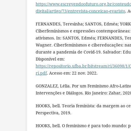
https://www.escrevendoofuturo.org.br/conteudo/
digital/artigo/73/entrevista-conceicao-evaristo
. A
FERNANDES, Teresinha; SANTOS, Edméa; YORK
Ciberfeminismos e expressões contemporâneas: 
ativismos. In: SANTOS, Edméa; FERNANDES, Ter
Wagner. Ciberfeminismos e cibereducações: nar
durante a pandemia de Covid-19. Salvador: Edufb
Disponível em:
https://repositorio.ufba.br/bitstream/ri/36
ri.pdf
. Acesso em: 22 nov. 2022.
GONZALEZ, Lélia. Por um Feminismo Afro-Latino
Intervenções e Diálogos. Rio Janeiro: Zahar, 202
HOOKS, bell. Teoria feminista: da margem ao ce
Perspectiva, 2019.
HOOKS, bell. O feminismo é para todo mundo: po