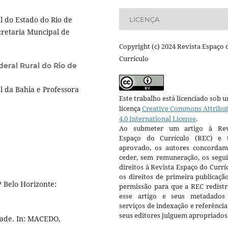
 do Estado do Rio de
LICENÇA
ecretaria Muncipal de
Copyright (c) 2024 Revista Espaço 
Currículo
eral Rural do Rio de
 da Bahia e Professora
Este trabalho está licenciado sob 
licença
Creative Commons Attribu
4.0 International License
.
Ao submeter um artigo à Rev
Espaço do Currículo (REC) e t
aprovado, os autores concorda
ceder, sem remuneração, os segui
direitos à Revista Espaço do Currí
os direitos de primeira publicaçã
 Belo Horizonte:
permissão para que a REC redistr
esse artigo e seus metadados
serviços de indexação e referênci
seus editores julguem apropriados
dade. In: MACEDO,