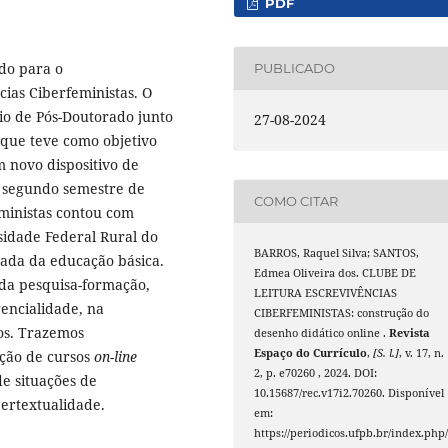
PDF
ado para o
PUBLICADO
ias Ciberfeministas. O
io de Pós-Doutorado junto
27-08-2024
 que teve como objetivo
m novo dispositivo de
o segundo semestre de
COMO CITAR
eministas contou com
sidade Federal Rural do
BARROS, Raquel Silva; SANTOS,
vada da educação básica.
Edmea Oliveira dos. CLUBE DE
 da pesquisa-formação,
LEITURA ESCREVIVÊNCIAS
encialidade, na
CIBERFEMINISTAS: construção do
nos. Trazemos
desenho didático online .
Revista
Espaço do Currículo
,
[S. l.]
, v. 17, n.
ção de cursos
on-line
2, p. e70260 , 2024. DOI:
e situações de
10.15687/rec.v17i2.70260. Disponível
ertextualidade.
em:
https://periodicos.ufpb.br/index.php/