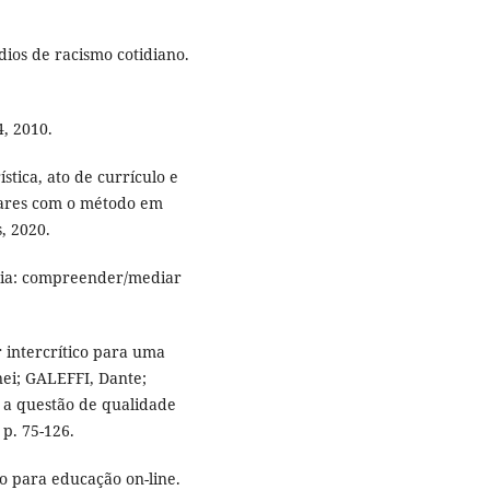
ios de racismo cotidiano.
4, 2010.
tica, ato de currículo e
ulares com o método em
, 2020.
cia: compreender/mediar
 intercrítico para uma
nei; GALEFFI, Dante;
 a questão de qualidade
 p. 75-126.
 para educação on-line.