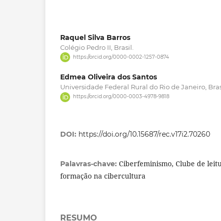
Raquel Silva Barros
Colégio Pedro II, Brasil.
https://orcid.org/0000-0002-1257-0874
Edmea Oliveira dos Santos
Universidade Federal Rural do Rio de Janeiro, Bras
https://orcid.org/0000-0003-4978-9818
DOI:
https://doi.org/10.15687/rec.v17i2.70260
Ciberfeminismo, Clube de leitu
Palavras-chave:
formação na cibercultura
RESUMO