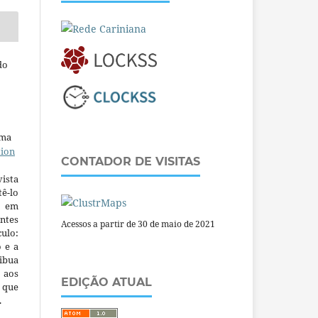
do
uma
tion
CONTADOR DE VISITAS
ista
ê-lo
m em
ntes
Acessos a partir de 30 de maio de 2021
culo:
o e a
ibua
 aos
EDIÇÃO ATUAL
a que
.