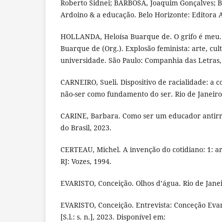
Roberto Sidnei; BARBOSA, Joaquim Gonçalves; B
Ardoino & a educação. Belo Horizonte: Editora A
HOLLANDA, Heloísa Buarque de. O grifo é meu.
Buarque de (Org.). Explosão feminista: arte, cult
universidade. São Paulo: Companhia das Letras, 
CARNEIRO, Sueli. Dispositivo de racialidade: a 
não-ser como fundamento do ser. Rio de Janeiro
CARINE, Barbara. Como ser um educador antirrac
do Brasil, 2023.
CERTEAU, Michel. A invenção do cotidiano: 1: art
RJ: Vozes, 1994.
EVARISTO, Conceição. Olhos d’água. Rio de Janeir
EVARISTO, Conceição. Entrevista: Conceção Evar
[S.l.: s. n.], 2023. Disponível em: