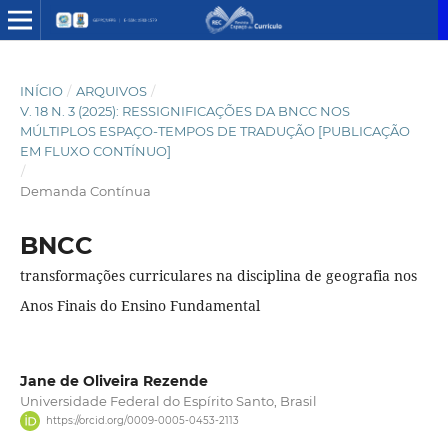
INÍCIO
/
ARQUIVOS
/
V. 18 N. 3 (2025): RESSIGNIFICAÇÕES DA BNCC NOS
MÚLTIPLOS ESPAÇO-TEMPOS DE TRADUÇÃO [PUBLICAÇÃO
EM FLUXO CONTÍNUO]
/
Demanda Contínua
BNCC
transformações curriculares na disciplina de geografia nos
Anos Finais do Ensino Fundamental
Jane de Oliveira Rezende
Universidade Federal do Espírito Santo, Brasil
https://orcid.org/0009-0005-0453-2113