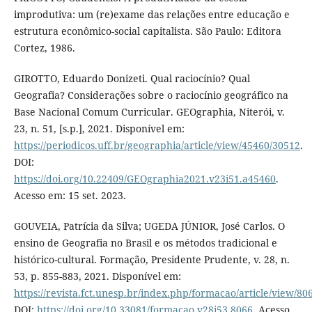
improdutiva: um (re)exame das relações entre educação e
estrutura econômico-social capitalista. São Paulo: Editora
Cortez, 1986.
GIROTTO, Eduardo Donizeti. Qual raciocínio? Qual
Geografia? Considerações sobre o raciocínio geográfico na
Base Nacional Comum Curricular. GEOgraphia, Niterói, v.
23, n. 51, [s.p.], 2021. Disponível em:
https://periodicos.uff.br/geographia/article/view/45460/30512
.
DOI:
https://doi.org/10.22409/GEOgraphia2021.v23i51.a45460
.
Acesso em: 15 set. 2023.
GOUVEIA, Patrícia da Silva; UGEDA JÚNIOR, José Carlos. O
ensino de Geografia no Brasil e os métodos tradicional e
histórico-cultural. Formação, Presidente Prudente, v. 28, n.
53, p. 855-883, 2021. Disponível em:
https://revista.fct.unesp.br/index.php/formacao/article/view/80
DOI:
https://doi.org/10.33081/formacao.v28i53.8066
. Acesso