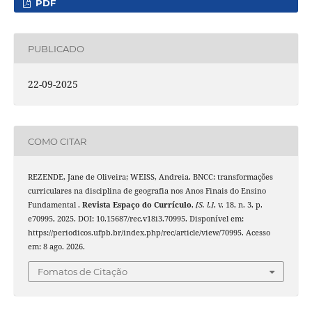
PDF
PUBLICADO
22-09-2025
COMO CITAR
REZENDE, Jane de Oliveira; WEISS, Andreia. BNCC: transformações
curriculares na disciplina de geografia nos Anos Finais do Ensino
Fundamental .
Revista Espaço do Currículo
,
[S. l.]
, v. 18, n. 3, p.
e70995, 2025. DOI: 10.15687/rec.v18i3.70995. Disponível em:
https://periodicos.ufpb.br/index.php/rec/article/view/70995. Acesso
em: 8 ago. 2026.
Fomatos de Citação