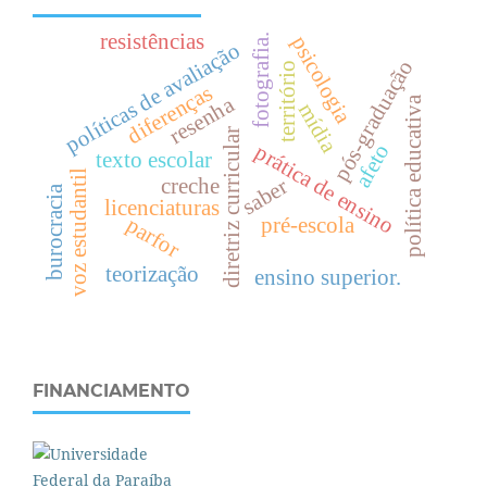
resistências
psicologia
fotografia.
políticas de avaliação
pós-graduação
território
diferenças
resenha
política educativa
mídia
diretriz curricular
afeto
prática de ensino
texto escolar
voz estudantil
creche
saber
burocracia
licenciaturas
parfor
pré-escola
teorização
ensino superior.
FINANCIAMENTO