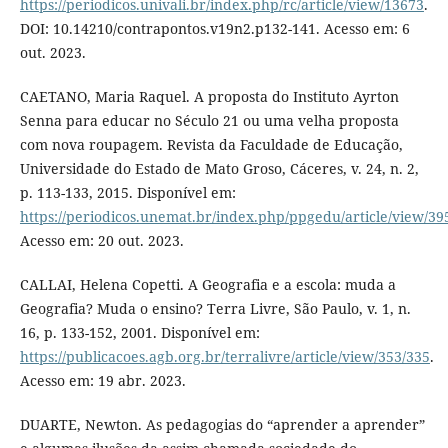
https://periodicos.univali.br/index.php/rc/article/view/13673
.
DOI: 10.14210/contrapontos.v19n2.p132-141. Acesso em: 6
out. 2023.
CAETANO, Maria Raquel. A proposta do Instituto Ayrton
Senna para educar no Século 21 ou uma velha proposta
com nova roupagem. Revista da Faculdade de Educação,
Universidade do Estado de Mato Groso, Cáceres, v. 24, n. 2,
p. 113-133, 2015. Disponível em:
https://periodicos.unemat.br/index.php/ppgedu/article/view/39
Acesso em: 20 out. 2023.
CALLAI, Helena Copetti. A Geografia e a escola: muda a
Geografia? Muda o ensino? Terra Livre, São Paulo, v. 1, n.
16, p. 133-152, 2001. Disponível em:
https://publicacoes.agb.org.br/terralivre/article/view/353/335
.
Acesso em: 19 abr. 2023.
DUARTE, Newton. As pedagogias do “aprender a aprender”