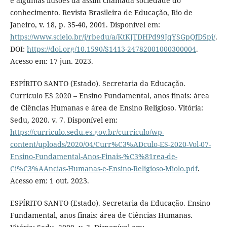
e algumas ilusões da assim chamada sociedade do
conhecimento. Revista Brasileira de Educação, Rio de
Janeiro, v. 18, p. 35-40, 2001. Disponível em:
https://www.scielo.br/j/rbedu/a/KtKJTDHPd99JqYSGpQfD5pj/
.
DOI:
https://doi.org/10.1590/S1413-24782001000300004
.
Acesso em: 17 jun. 2023.
ESPÍRITO SANTO (Estado). Secretaria da Educação.
Currículo ES 2020 – Ensino Fundamental, anos finais: área
de Ciências Humanas e área de Ensino Religioso. Vitória:
Sedu, 2020. v. 7. Disponível em:
https://curriculo.sedu.es.gov.br/curriculo/wp-
content/uploads/2020/04/Curr%C3%ADculo-ES-2020-Vol-07-
Ensino-Fundamental-Anos-Finais-%C3%81rea-de-
Ci%C3%AAncias-Humanas-e-Ensino-Religioso-Miolo.pdf
.
Acesso em: 1 out. 2023.
ESPÍRITO SANTO (Estado). Secretaria da Educação. Ensino
Fundamental, anos finais: área de Ciências Humanas.