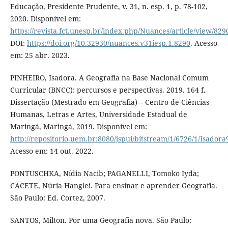
Educação, Presidente Prudente, v. 31, n. esp. 1, p. 78-102,
2020. Disponível em:
https://revista.fct.unesp.br/index.php/Nuances/article/view/829
DOI:
https://doi.org/10.32930/nuances.v31iesp.1.8290
. Acesso
em: 25 abr. 2023.
PINHEIRO, Isadora. A Geografia na Base Nacional Comum
Curricular (BNCC): percursos e perspectivas. 2019. 164 f.
Dissertação (Mestrado em Geografia) – Centro de Ciências
Humanas, Letras e Artes, Universidade Estadual de
Maringá, Maringá, 2019. Disponível em:
http://repositorio.uem.br:8080/jspui/bitstream/1/6726/1/Isado
Acesso em: 14 out. 2022.
PONTUSCHKA, Nídia Nacib; PAGANELLI, Tomoko Iyda;
CACETE, Núria Hanglei. Para ensinar e aprender Geografia.
São Paulo: Ed. Cortez, 2007.
SANTOS, Milton. Por uma Geografia nova. São Paulo: