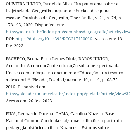
OLIVEIRA JUNIOR, Jardel da Silva. Um panorama sobre a
trajetória da Geografia enquanto ciência e disciplina
escolar. Caminhos de Geografia, Uberlândia, v. 21, n. 74, p.
178-193, 2020. Disponível em:
https://seer.ufu.br/index.php/caminhosdegeografia/article/vie
DOI:
https://doi.org/10.14393/RCG217450096
. Acesso em: 18
fev. 2023.
PACHECO, Bruna Erica Lemes Diniz; DAROS JUNIOR,
Armando. A concepção de educação sob a perspectiva da
Unesco com enfoque no documento “Educação, um tesouro
a descobrir”. Pleiade, Foz do Iguaçu, v. 10, n. 19, p. 68-75,
2016. Disponível em:
https://pleiade.uniamerica.br/index.php/pleiade/article/view/3
Acesso em: 26 fev. 2023.
PINA, Leonardo Docena; GAMA, Carolina Nozella. Base
Nacional Comum Curricular: algumas reflexões a partir da
pedagogia histórico-crítica. Nuances – Estudos sobre