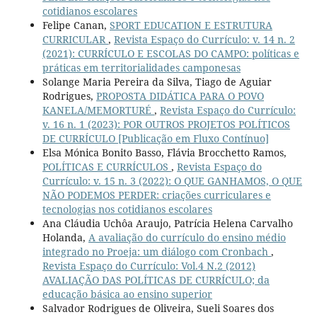
cotidianos escolares
Felipe Canan,
SPORT EDUCATION E ESTRUTURA
CURRICULAR
,
Revista Espaço do Currículo: v. 14 n. 2
(2021): CURRÍCULO E ESCOLAS DO CAMPO: políticas e
práticas em territorialidades camponesas
Solange Maria Pereira da Silva, Tiago de Aguiar
Rodrigues,
PROPOSTA DIDÁTICA PARA O POVO
KANELA/MEMORTURÉ
,
Revista Espaço do Currículo:
v. 16 n. 1 (2023): POR OUTROS PROJETOS POLÍTICOS
DE CURRÍCULO [Publicação em Fluxo Contínuo]
Elsa Mónica Bonito Basso, Flávia Brocchetto Ramos,
POLÍTICAS E CURRÍCULOS
,
Revista Espaço do
Currículo: v. 15 n. 3 (2022): O QUE GANHAMOS, O QUE
NÃO PODEMOS PERDER: criações curriculares e
tecnologias nos cotidianos escolares
Ana Cláudia Uchôa Araujo, Patrícia Helena Carvalho
Holanda,
A avaliação do currículo do ensino médio
integrado no Proeja: um diálogo com Cronbach
,
Revista Espaço do Currículo: Vol.4 N.2 (2012)
AVALIAÇÃO DAS POLÍTICAS DE CURRÍCULO; da
educação básica ao ensino superior
Salvador Rodrigues de Oliveira, Sueli Soares dos