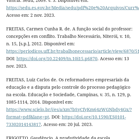
Vitória: Sedu, 2009. v. 3. Disponível em:
https://sedu.es.gov.br/Media/sedu/pdf%20e%20Arquivos/Curr%
Acesso em: 2 nov. 2023.
FREITAS, Carmen Cunha R. de. A função social do professor:
concepções em conflito. Trabalho Necessário, Niterói, v. 10,
n. 15, [s.p.], 2012. Disponível em:
https://periodicos.uff.br/trabalhonecessario/article/view/6870/5
DOI:
https://doi.org/10.22409/tn.10i15.p6870
. Acesso em: 13
nov. 2023.
FREITAS, Luiz Carlos de. Os reformadores empresariais da
educação e a disputa pelo controle do processo pedagógico
na escola. Educação e Sociedade, Campinas, v. 35, n. 129, p.
1085-1114, 2014. Disponível em:
https://www.scielo.br/j/es/a/xm7bSyCfyKm64zWGNbdy4Gx/?
format=pdf&lang=pt
. DOI:
https://doi.org/10.1590/ES0101-
73302014143817
. Acesso em: 20 jul. 2023.
FRIGOTTO, Gaudêncio. A produtividade da escola