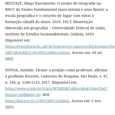
MUSTAFÉ, Diego Nascimento. O ensino de Geografia na
BNCC do Ensino Fundamental (anos iniciais e anos finais): a
escala geográfica e o conceito de lugar com vistas à
formação cidadã do aluno. 2019. 105 f. Dissertação
(Mestrado em geografia) – Universidade Federal de Goiás,
Instituto de Estudos Socioambientais, Goiânia, 2019.
Disponível em:
https://repositorio.bc.ufg.br/tedeserver/api/core/bitstreams/103
38f3-40c8-b833-16c990156f84/content
. Acesso em: 10 set.
2022.
NÓVOA, Antônio. Firmar a posição como professor, afirmar
a profissão docente. Cadernos de Pesquisa, São Paulo, v. 47,
n. 166, p. 1106-1133, 2017. Disponível em:
https://www.scielo.br/j/cp/a/WYkPDBFzMzrvnbsbYjmvCbd/?
format=pdf&lang=pt
. DOI:
https://doi.org/10.1590/198053144843
. Acesso em: 5 nov.
2023.