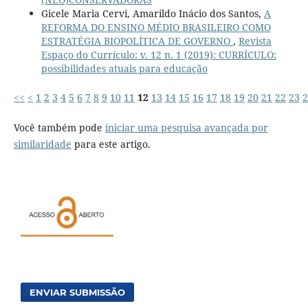
Gicele Maria Cervi, Amarildo Inácio dos Santos,
A
REFORMA DO ENSINO MÉDIO BRASILEIRO COMO
ESTRATÉGIA BIOPOLÍTICA DE GOVERNO
,
Revista
Espaço do Currículo: v. 12 n. 1 (2019): CURRÍCULO:
possibilidades atuais para educação
<<
<
1
2
3
4
5
6
7
8
9
10
11
12
13
14
15
16
17
18
19
20
21
22
23
2
Você também pode
iniciar uma pesquisa avançada por
similaridade
para este artigo.
ENVIAR SUBMISSÃO