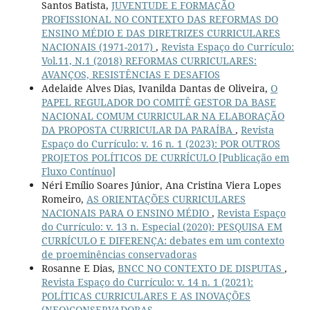
Santos Batista,
JUVENTUDE E FORMAÇÃO
PROFISSIONAL NO CONTEXTO DAS REFORMAS DO
ENSINO MÉDIO E DAS DIRETRIZES CURRICULARES
NACIONAIS (1971-2017)
,
Revista Espaço do Currículo:
Vol.11, N.1 (2018) REFORMAS CURRICULARES:
AVANÇOS, RESISTÊNCIAS E DESAFIOS
Adelaide Alves Dias, Ivanilda Dantas de Oliveira,
O
PAPEL REGULADOR DO COMITÊ GESTOR DA BASE
NACIONAL COMUM CURRICULAR NA ELABORAÇÃO
DA PROPOSTA CURRICULAR DA PARAÍBA
,
Revista
Espaço do Currículo: v. 16 n. 1 (2023): POR OUTROS
PROJETOS POLÍTICOS DE CURRÍCULO [Publicação em
Fluxo Contínuo]
Néri Emílio Soares Júnior, Ana Cristina Viera Lopes
Romeiro,
AS ORIENTAÇÕES CURRICULARES
NACIONAIS PARA O ENSINO MÉDIO
,
Revista Espaço
do Currículo: v. 13 n. Especial (2020): PESQUISA EM
CURRÍCULO E DIFERENÇA: debates em um contexto
de proeminências conservadoras
Rosanne E Dias,
BNCC NO CONTEXTO DE DISPUTAS
,
Revista Espaço do Currículo: v. 14 n. 1 (2021):
POLÍTICAS CURRICULARES E AS INOVAÇÕES
(NEO)CONSERVADORAS