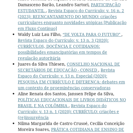
Damasceno Barão, Leandro Sartori,
PARTICIPAÇÃO
ESTUDANTIL
,
Revista Espaço do Currículo: v. 16 n. 2
(2023): REENCANTAMENTO DO MUNDO: criações
curriculares enquanto novidades utópicas [Publicação
em Fluxo Contínuo]
Waldy Luiz Lau Filho,
“DE VOLTA PARA O FUTURO”
,
Revista Espaço do Currículo: v. 13 n. 3 (2020):
CURRÍCULOS, DOCÊNCIA E COTIDIANOS:
possibilidades emancipatórias em tempos de
regulação autoritária
Juares da Silva Thiesen,
CONSELHO NACIONAL DE
SECRETÁRIOS DE EDUCAÇÃO - CONSED
,
Revista
Espaço do Currículo: v. 13 n. Especial (2020):
PESQUISA EM CURRÍCULO E DIFERENÇA: debates em
um contexto de proeminências conservadoras
Aline Renata dos Santos, Janssen Felipe da Silva,
POLÍTICAS EDUCACIONAIS DE LIVROS DIDÁTICOS NO
BRASIL E NA COLÔMBIA
,
Revista Espaço do
Currículo: v. 13 n. 1 (2020): CURRÍCULO: criações e
(re)insurgência
Nilma Margarida de Castro Crusoé, Cecilia Conceição
Moreira Soares,
PRÁTICA COTIDIANA DE ENSINO DE