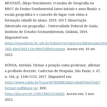
MUSTAFÉ, Diego Nascimento. O ensino de Geografia na
BNCC do Ensino Fundamental (anos iniciais e anos finais): a
escala geográfica e o conceito de lugar com vistas à
formação cidadã do aluno. 2019. 105 f. Dissertação
(Mestrado em geografia) – Universidade Federal de Goiás,
Instituto de Estudos Socioambientais, Goiânia, 2019.
Disponível em:
https://repositorio.bc.ufg.br/tedeserver/api/core/bitstreams/103
38f3-40c8-b833-16c990156f84/content
. Acesso em: 10 set.
2022.
NÓVOA, Antônio. Firmar a posição como professor, afirmar
a profissão docente. Cadernos de Pesquisa, São Paulo, v. 47,
n. 166, p. 1106-1133, 2017. Disponível em:
https://www.scielo.br/j/cp/a/WYkPDBFzMzrvnbsbYjmvCbd/?
format=pdf&lang=pt
. DOI:
https://doi.org/10.1590/198053144843
. Acesso em: 5 nov.
2023.