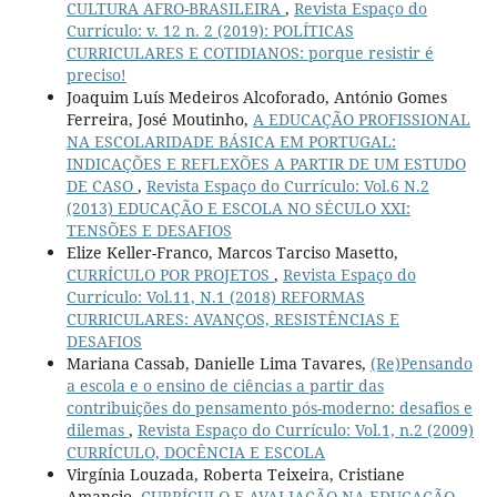
CULTURA AFRO-BRASILEIRA
,
Revista Espaço do
Currículo: v. 12 n. 2 (2019): POLÍTICAS
CURRICULARES E COTIDIANOS: porque resistir é
preciso!
Joaquim Luís Medeiros Alcoforado, António Gomes
Ferreira, José Moutinho,
A EDUCAÇÃO PROFISSIONAL
NA ESCOLARIDADE BÁSICA EM PORTUGAL:
INDICAÇÕES E REFLEXÕES A PARTIR DE UM ESTUDO
DE CASO
,
Revista Espaço do Currículo: Vol.6 N.2
(2013) EDUCAÇÃO E ESCOLA NO SÉCULO XXI:
TENSÕES E DESAFIOS
Elize Keller-Franco, Marcos Tarciso Masetto,
CURRÍCULO POR PROJETOS
,
Revista Espaço do
Currículo: Vol.11, N.1 (2018) REFORMAS
CURRICULARES: AVANÇOS, RESISTÊNCIAS E
DESAFIOS
Mariana Cassab, Danielle Lima Tavares,
(Re)Pensando
a escola e o ensino de ciências a partir das
contribuições do pensamento pós-moderno: desafios e
dilemas
,
Revista Espaço do Currículo: Vol.1, n.2 (2009)
CURRÍCULO, DOCÊNCIA E ESCOLA
Virgínia Louzada, Roberta Teixeira, Cristiane
Amancio,
CURRÍCULO E AVALIAÇÃO NA EDUCAÇÃO