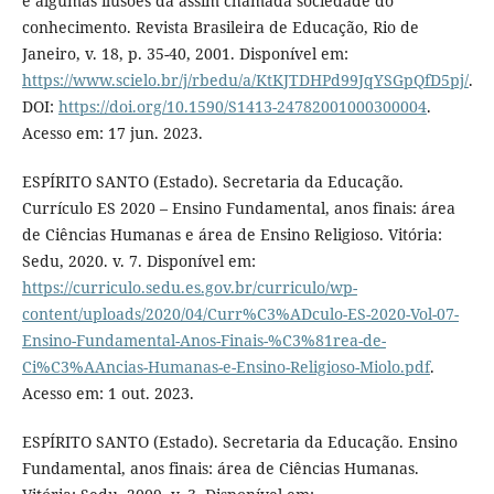
e algumas ilusões da assim chamada sociedade do
conhecimento. Revista Brasileira de Educação, Rio de
Janeiro, v. 18, p. 35-40, 2001. Disponível em:
https://www.scielo.br/j/rbedu/a/KtKJTDHPd99JqYSGpQfD5pj/
.
DOI:
https://doi.org/10.1590/S1413-24782001000300004
.
Acesso em: 17 jun. 2023.
ESPÍRITO SANTO (Estado). Secretaria da Educação.
Currículo ES 2020 – Ensino Fundamental, anos finais: área
de Ciências Humanas e área de Ensino Religioso. Vitória:
Sedu, 2020. v. 7. Disponível em:
https://curriculo.sedu.es.gov.br/curriculo/wp-
content/uploads/2020/04/Curr%C3%ADculo-ES-2020-Vol-07-
Ensino-Fundamental-Anos-Finais-%C3%81rea-de-
Ci%C3%AAncias-Humanas-e-Ensino-Religioso-Miolo.pdf
.
Acesso em: 1 out. 2023.
ESPÍRITO SANTO (Estado). Secretaria da Educação. Ensino
Fundamental, anos finais: área de Ciências Humanas.