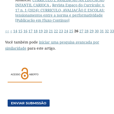
INFANTIL CARIOCA
,
Revista Espaço do Currículo: v.
17 n. 1 (2024): CURRICULO, AVALIAÇÃO E ESCOLAS:
tensionamentos entre a norma e performatividade
[Publicação em Fluxo Contínuo]
<<
<
14
15
16
17
18
19
20
21
22
23
24
25
26
27
28
29
30
31
32
33
Você também pode
iniciar uma pesquisa avançada por
similaridade
para este artigo.
ENVIAR SUBMISSÃO