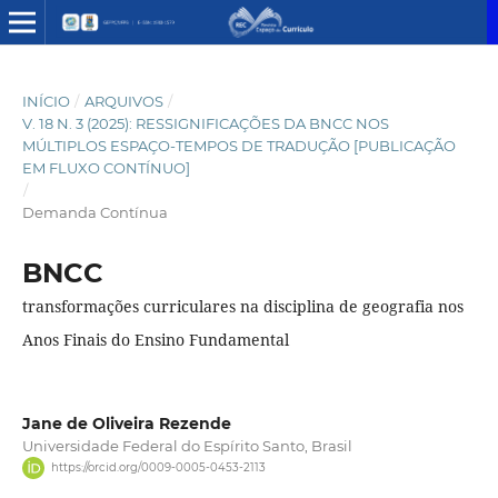
INÍCIO
/
ARQUIVOS
/
V. 18 N. 3 (2025): RESSIGNIFICAÇÕES DA BNCC NOS
MÚLTIPLOS ESPAÇO-TEMPOS DE TRADUÇÃO [PUBLICAÇÃO
EM FLUXO CONTÍNUO]
/
Demanda Contínua
BNCC
transformações curriculares na disciplina de geografia nos
Anos Finais do Ensino Fundamental
Jane de Oliveira Rezende
Universidade Federal do Espírito Santo, Brasil
https://orcid.org/0009-0005-0453-2113