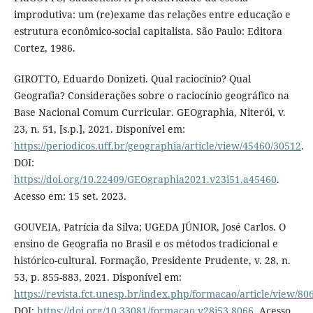
improdutiva: um (re)exame das relações entre educação e
estrutura econômico-social capitalista. São Paulo: Editora
Cortez, 1986.
GIROTTO, Eduardo Donizeti. Qual raciocínio? Qual
Geografia? Considerações sobre o raciocínio geográfico na
Base Nacional Comum Curricular. GEOgraphia, Niterói, v.
23, n. 51, [s.p.], 2021. Disponível em:
https://periodicos.uff.br/geographia/article/view/45460/30512
.
DOI:
https://doi.org/10.22409/GEOgraphia2021.v23i51.a45460
.
Acesso em: 15 set. 2023.
GOUVEIA, Patrícia da Silva; UGEDA JÚNIOR, José Carlos. O
ensino de Geografia no Brasil e os métodos tradicional e
histórico-cultural. Formação, Presidente Prudente, v. 28, n.
53, p. 855-883, 2021. Disponível em:
https://revista.fct.unesp.br/index.php/formacao/article/view/80
DOI:
https://doi.org/10.33081/formacao.v28i53.8066
. Acesso