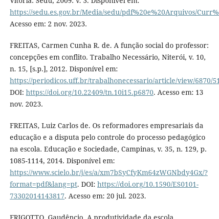
Vitória: Sedu, 2009. v. 3. Disponível em:
https://sedu.es.gov.br/Media/sedu/pdf%20e%20Arquivos/Curr%
Acesso em: 2 nov. 2023.
FREITAS, Carmen Cunha R. de. A função social do professor:
concepções em conflito. Trabalho Necessário, Niterói, v. 10,
n. 15, [s.p.], 2012. Disponível em:
https://periodicos.uff.br/trabalhonecessario/article/view/6870/5
DOI:
https://doi.org/10.22409/tn.10i15.p6870
. Acesso em: 13
nov. 2023.
FREITAS, Luiz Carlos de. Os reformadores empresariais da
educação e a disputa pelo controle do processo pedagógico
na escola. Educação e Sociedade, Campinas, v. 35, n. 129, p.
1085-1114, 2014. Disponível em:
https://www.scielo.br/j/es/a/xm7bSyCfyKm64zWGNbdy4Gx/?
format=pdf&lang=pt
. DOI:
https://doi.org/10.1590/ES0101-
73302014143817
. Acesso em: 20 jul. 2023.
FRIGOTTO, Gaudêncio. A produtividade da escola