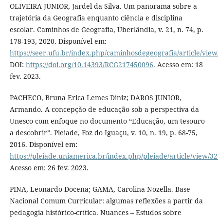
OLIVEIRA JUNIOR, Jardel da Silva. Um panorama sobre a
trajetória da Geografia enquanto ciência e disciplina
escolar. Caminhos de Geografia, Uberlândia, v. 21, n. 74, p.
178-193, 2020. Disponível em:
https://seer.ufu.br/index.php/caminhosdegeografia/article/vie
DOI:
https://doi.org/10.14393/RCG217450096
. Acesso em: 18
fev. 2023.
PACHECO, Bruna Erica Lemes Diniz; DAROS JUNIOR,
Armando. A concepção de educação sob a perspectiva da
Unesco com enfoque no documento “Educação, um tesouro
a descobrir”. Pleiade, Foz do Iguaçu, v. 10, n. 19, p. 68-75,
2016. Disponível em:
https://pleiade.uniamerica.br/index.php/pleiade/article/view/3
Acesso em: 26 fev. 2023.
PINA, Leonardo Docena; GAMA, Carolina Nozella. Base
Nacional Comum Curricular: algumas reflexões a partir da
pedagogia histórico-crítica. Nuances – Estudos sobre