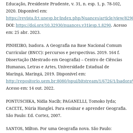
Educação, Presidente Prudente, v. 31, n. esp. 1, p. 78-102,
2020. Disponível em:
https://revista.fct.unesp.br/index.php/Nuances/article/view/829
DOI:
https://doi.org/10.32930/nuances.v31iesp.1.8290
. Acesso
em: 25 abr. 2023.
PINHEIRO, Isadora. A Geografia na Base Nacional Comum
Curricular (BNCC): percursos e perspectivas. 2019. 164 f.
Dissertação (Mestrado em Geografia) – Centro de Ciências
Humanas, Letras e Artes, Universidade Estadual de
Maringá, Maringá, 2019. Disponível em:
http://repositorio.uem.br:8080/jspui/bitstream/1/6726/1/Isado
Acesso em: 14 out. 2022.
PONTUSCHKA, Nídia Nacib; PAGANELLI, Tomoko Iyda;
CACETE, Núria Hanglei. Para ensinar e aprender Geografia.
São Paulo: Ed. Cortez, 2007.
SANTOS, Milton. Por uma Geografia nova. São Paulo: