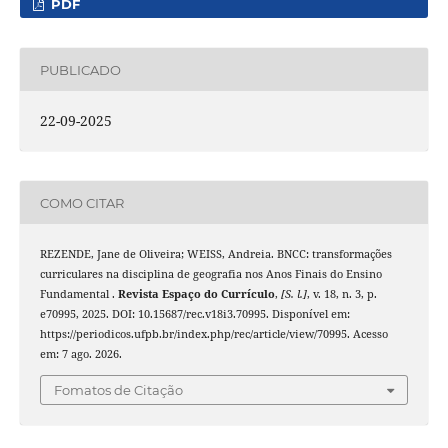
PDF
PUBLICADO
22-09-2025
COMO CITAR
REZENDE, Jane de Oliveira; WEISS, Andreia. BNCC: transformações
curriculares na disciplina de geografia nos Anos Finais do Ensino
Fundamental .
Revista Espaço do Currículo
,
[S. l.]
, v. 18, n. 3, p.
e70995, 2025. DOI: 10.15687/rec.v18i3.70995. Disponível em:
https://periodicos.ufpb.br/index.php/rec/article/view/70995. Acesso
em: 7 ago. 2026.
Fomatos de Citação