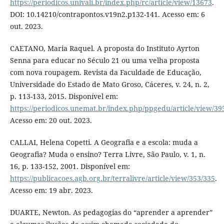
https://periodicos.univali.br/index.php/rc/article/view/13673
.
DOI: 10.14210/contrapontos.v19n2.p132-141. Acesso em: 6
out. 2023.
CAETANO, Maria Raquel. A proposta do Instituto Ayrton
Senna para educar no Século 21 ou uma velha proposta
com nova roupagem. Revista da Faculdade de Educação,
Universidade do Estado de Mato Groso, Cáceres, v. 24, n. 2,
p. 113-133, 2015. Disponível em:
https://periodicos.unemat.br/index.php/ppgedu/article/view/39
Acesso em: 20 out. 2023.
CALLAI, Helena Copetti. A Geografia e a escola: muda a
Geografia? Muda o ensino? Terra Livre, São Paulo, v. 1, n.
16, p. 133-152, 2001. Disponível em:
https://publicacoes.agb.org.br/terralivre/article/view/353/335
.
Acesso em: 19 abr. 2023.
DUARTE, Newton. As pedagogias do “aprender a aprender”