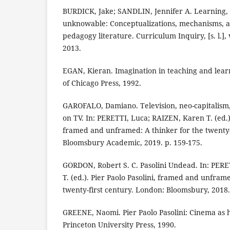
BURDICK, Jake; SANDLIN, Jennifer A. Learning,
unknowable: Conceptualizations, mechanisms, a
pedagogy literature. Curriculum Inquiry, [s. l.], v
2013.
EGAN, Kieran. Imagination in teaching and learn
of Chicago Press, 1992.
GAROFALO, Damiano. Television, neo-capitalism,
on TV. In: PERETTI, Luca; RAIZEN, Karen T. (ed.).
framed and unframed: A thinker for the twenty-f
Bloomsbury Academic, 2019. p. 159-175.
GORDON, Robert S. C. Pasolini Undead. In: PER
T. (ed.). Pier Paolo Pasolini, framed and unframe
twenty-first century. London: Bloomsbury, 2018.
GREENE, Naomi. Pier Paolo Pasolini: Cinema as h
Princeton University Press, 1990.