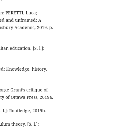
In: PERETTI, Luca;
amed and unframed: A
oomsbury Academic, 2019. p.
an education. [S. l.]:
ed: Knowledge, history,
rge Grant’s critique of
ty of Ottawa Press, 2019a.
 l.]: Routledge, 2019b.
lum theory. [S. l.]: