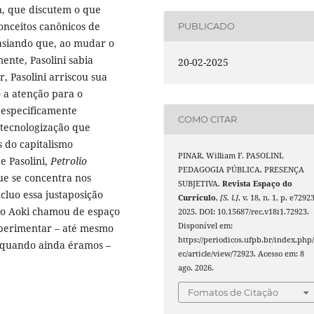
n, que discutem o que
onceitos canônicos de
PUBLICADO
asiando que, ao mudar o
nte, Pasolini sabia
20-02-2025
, Pasolini arriscou sua
o a atenção para o
 especificamente
COMO CITAR
 tecnologização que
 do capitalismo
PINAR, William F. PASOLINI,
 Pasolini,
Petrolio
PEDAGOGIA PÚBLICA, PRESENÇA
ue se concentra nos
SUBJETIVA.
Revista Espaço do
ncluo essa justaposição
Currículo
,
[S. l.]
, v. 18, n. 1, p. e72923
suo Aoki chamou de espaço
2025. DOI: 10.15687/rec.v18i1.72923.
Disponível em:
xperimentar – até mesmo
https://periodicos.ufpb.br/index.php/
 quando ainda éramos –
ec/article/view/72923. Acesso em: 8
ago. 2026.
Fomatos de Citação