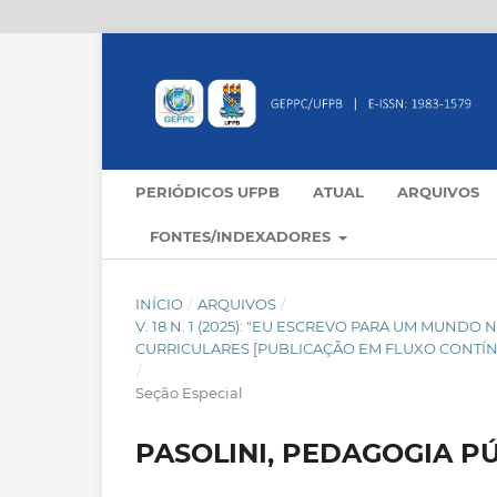
PERIÓDICOS UFPB
ATUAL
ARQUIVOS
FONTES/INDEXADORES
INÍCIO
/
ARQUIVOS
/
V. 18 N. 1 (2025): "EU ESCREVO PARA UM MUND
CURRICULARES [PUBLICAÇÃO EM FLUXO CONTÍ
/
Seção Especial
PASOLINI, PEDAGOGIA P