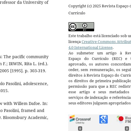
rofessor da University of
Copyright (c) 2025 Revista Espaço 
Currículo
Este trabalho está licenciado sob 
licença
Creative Commons Attribu
4.0 International License
.
Ao submeter um artigo à Rev
s: The pacific community
Espaço do Currículo (REC) e t
 F.; IRWIN, Rita L. (ed.).
aprovado, os autores concorda
ceder, sem remuneração, os segui
005 [1995]. p. 303-319.
direitos à Revista Espaço do Currí
os direitos de primeira publicaçã
lo Pasolini, adolescence,
permissão para que a REC redistr
2015.
esse artigo e seus metadados
serviços de indexação e referênci
seus editores julguem apropriados
w with Willem Dafoe. In:
lo Pasolini, framed and
ry. Bloomsbury Academic,
0
0