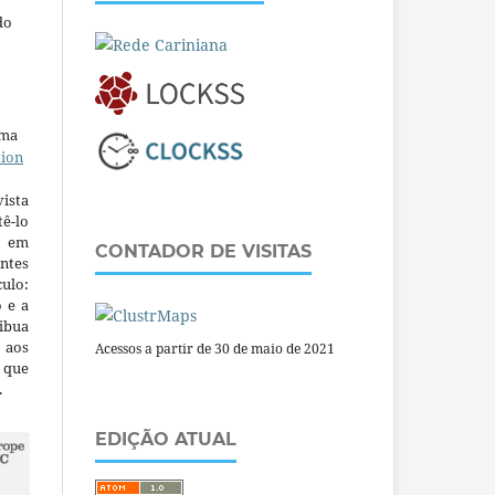
do
uma
tion
ista
ê-lo
m em
CONTADOR DE VISITAS
ntes
culo:
o e a
ibua
 aos
Acessos a partir de 30 de maio de 2021
a que
.
EDIÇÃO ATUAL