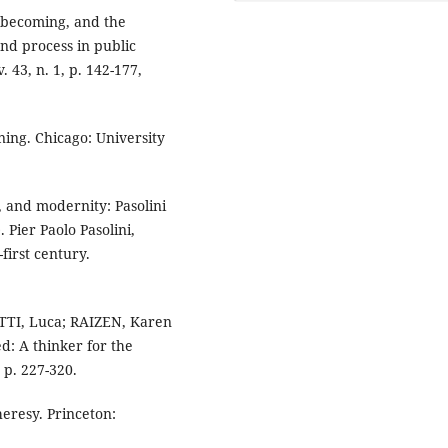
 becoming, and the
nd process in public
. 43, n. 1, p. 142-177,
ing. Chicago: University
 and modernity: Pasolini
 Pier Paolo Pasolini,
irst century.
ETTI, Luca; RAIZEN, Karen
d: A thinker for the
 p. 227-320.
eresy. Princeton: