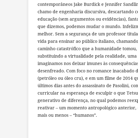
contemporâneos Jake Burdick e Jennifer Sandli
chamo de engenharia discursiva, descartando c
educação (sem argumentos ou evidências), fant
que dizemos, podemos mudar o mundo. Infelizme
melhor. Sem a segurança de um professor titular
vida para ensinar ao público italiano, chamand
caminho catastrófico que a humanidade tomou,
substituindo a virtualidade pela realidade, uma
imaginamos nos deixar imunes às consequências
desenfreado. Com foco no romance inacabado de
(petróleo ou óleo cru), e em um filme de 2014 q
últimos dias antes do assassinato de Pasolini, co
curricular na esperança de esculpir o que Tet
generativo de diferença, no qual podemos ree
reativar – um momento antropológico anterior,
mais ou menos – “humanos”.