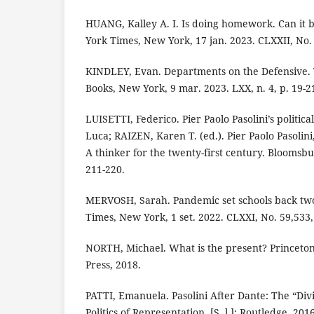
HUANG, Kalley A. I. Is doing homework. Can it
York Times, New York, 17 jan. 2023. CLXXII, No. 
KINDLEY, Evan. Departments on the Defensive.
Books, New York, 9 mar. 2023. LXX, n. 4, p. 19-2
LUISETTI, Federico. Pier Paolo Pasolini’s politic
Luca; RAIZEN, Karen T. (ed.). Pier Paolo Pasoli
A thinker for the twenty-first century. Bloomsb
211-220.
MERVOSH, Sarah. Pandemic set schools back tw
Times, New York, 1 set. 2022. CLXXI, No. 59,533,
NORTH, Michael. What is the present? Princeton
Press, 2018.
PATTI, Emanuela. Pasolini After Dante: The “Div
Politics of Representation. [S. l.]: Routledge, 2016