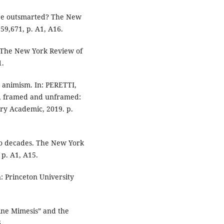
 be outsmarted? The New
59,671, p. A1, A16.
 The New York Review of
1.
al animism. In: PERETTI,
ni, framed and unframed:
ury Academic, 2019. p.
o decades. The New York
 p. A1, A15.
: Princeton University
ine Mimesis” and the
.