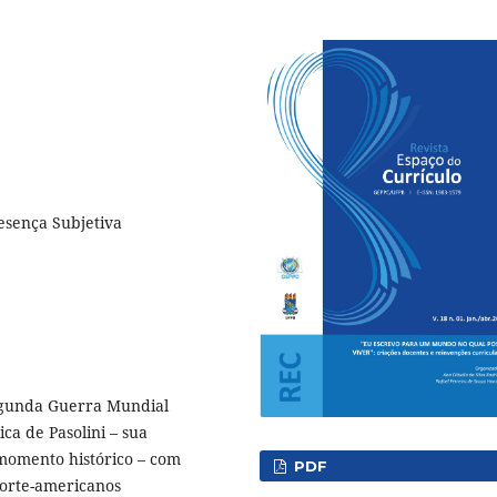
resença Subjetiva
-Segunda Guerra Mundial
ca de Pasolini – sua
momento histórico – com
PDF
norte-americanos