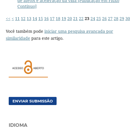
de afetos e aceleração da vida [Publicação em Fluxo
Contínuo]
<<
<
11
12
13
14
15
16
17
18
19
20
21
22
23
24
25
26
27
28
29
30
Você também pode
iniciar uma pesquisa avançada por
similaridade
para este artigo.
ENVIAR SUBMISSÃO
IDIOMA