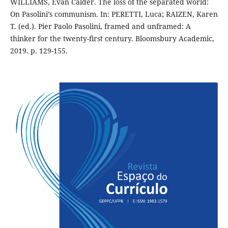
WILLIAMS, Evan Calder. The loss of the separated world:
On Pasolini’s communism. In: PERETTI, Luca; RAIZEN, Karen
T. (ed.). Pier Paolo Pasolini, framed and unframed: A
thinker for the twenty-first century. Bloomsbury Academic,
2019. p. 129-155.