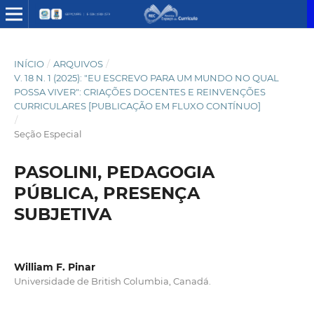
INÍCIO
/
ARQUIVOS
/
V. 18 N. 1 (2025): "EU ESCREVO PARA UM MUNDO NO QUAL
POSSA VIVER": CRIAÇÕES DOCENTES E REINVENÇÕES
CURRICULARES [PUBLICAÇÃO EM FLUXO CONTÍNUO]
/
Seção Especial
PASOLINI, PEDAGOGIA
PÚBLICA, PRESENÇA
SUBJETIVA
William F. Pinar
Universidade de British Columbia, Canadá.