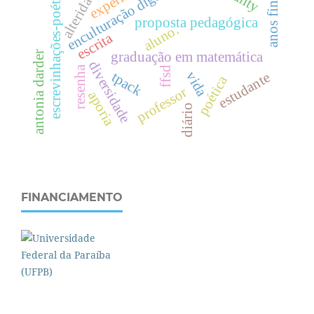
escrevinhações-poéticas
enculturação digital
alteridade
anos finais
proposta pedagógica
aluno.
escrita
antonia darder
graduação em matemática
diversidade
resenha
ffsd
vida
tpack
estudante
poética
professor
aporia
diário
FINANCIAMENTO