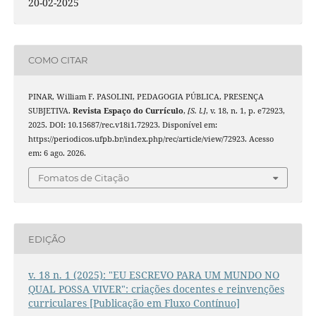
20-02-2025
COMO CITAR
PINAR, William F. PASOLINI, PEDAGOGIA PÚBLICA, PRESENÇA
SUBJETIVA.
Revista Espaço do Currículo
,
[S. l.]
, v. 18, n. 1, p. e72923,
2025. DOI: 10.15687/rec.v18i1.72923. Disponível em:
https://periodicos.ufpb.br/index.php/rec/article/view/72923. Acesso
em: 6 ago. 2026.
Fomatos de Citação
EDIÇÃO
v. 18 n. 1 (2025): "EU ESCREVO PARA UM MUNDO NO
QUAL POSSA VIVER": criações docentes e reinvenções
curriculares [Publicação em Fluxo Contínuo]