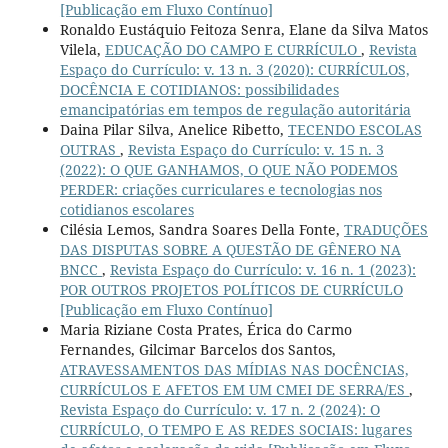
[Publicação em Fluxo Contínuo]
Ronaldo Eustáquio Feitoza Senra, Elane da Silva Matos
Vilela,
EDUCAÇÃO DO CAMPO E CURRÍCULO
,
Revista
Espaço do Currículo: v. 13 n. 3 (2020): CURRÍCULOS,
DOCÊNCIA E COTIDIANOS: possibilidades
emancipatórias em tempos de regulação autoritária
Daina Pilar Silva, Anelice Ribetto,
TECENDO ESCOLAS
OUTRAS
,
Revista Espaço do Currículo: v. 15 n. 3
(2022): O QUE GANHAMOS, O QUE NÃO PODEMOS
PERDER: criações curriculares e tecnologias nos
cotidianos escolares
Cilésia Lemos, Sandra Soares Della Fonte,
TRADUÇÕES
DAS DISPUTAS SOBRE A QUESTÃO DE GÊNERO NA
BNCC
,
Revista Espaço do Currículo: v. 16 n. 1 (2023):
POR OUTROS PROJETOS POLÍTICOS DE CURRÍCULO
[Publicação em Fluxo Contínuo]
Maria Riziane Costa Prates, Érica do Carmo
Fernandes, Gilcimar Barcelos dos Santos,
ATRAVESSAMENTOS DAS MÍDIAS NAS DOCÊNCIAS,
CURRÍCULOS E AFETOS EM UM CMEI DE SERRA/ES
,
Revista Espaço do Currículo: v. 17 n. 2 (2024): O
CURRÍCULO, O TEMPO E AS REDES SOCIAIS: lugares