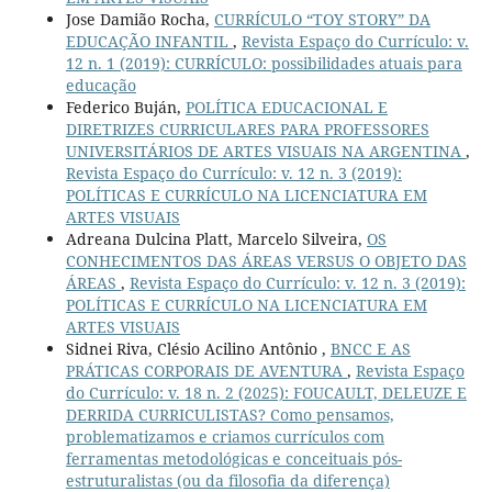
Jose Damião Rocha,
CURRÍCULO “TOY STORY” DA
EDUCAÇÃO INFANTIL
,
Revista Espaço do Currículo: v.
12 n. 1 (2019): CURRÍCULO: possibilidades atuais para
educação
Federico Buján,
POLÍTICA EDUCACIONAL E
DIRETRIZES CURRICULARES PARA PROFESSORES
UNIVERSITÁRIOS DE ARTES VISUAIS NA ARGENTINA
,
Revista Espaço do Currículo: v. 12 n. 3 (2019):
POLÍTICAS E CURRÍCULO NA LICENCIATURA EM
ARTES VISUAIS
Adreana Dulcina Platt, Marcelo Silveira,
OS
CONHECIMENTOS DAS ÁREAS VERSUS O OBJETO DAS
ÁREAS
,
Revista Espaço do Currículo: v. 12 n. 3 (2019):
POLÍTICAS E CURRÍCULO NA LICENCIATURA EM
ARTES VISUAIS
Sidnei Riva, Clésio Acilino Antônio ,
BNCC E AS
PRÁTICAS CORPORAIS DE AVENTURA
,
Revista Espaço
do Currículo: v. 18 n. 2 (2025): FOUCAULT, DELEUZE E
DERRIDA CURRICULISTAS? Como pensamos,
problematizamos e criamos currículos com
ferramentas metodológicas e conceituais pós-
estruturalistas (ou da filosofia da diferença)