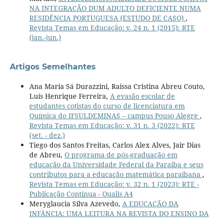
NA INTEGRAÇÃO DUM ADULTO DEFICIENTE NUMA
RESIDÊNCIA PORTUGUESA (ESTUDO DE CASO)
,
Revista Temas em Educação: v. 24 n. 1 (2015): RTE
(jan.-jun.)
Artigos Semelhantes
Ana Maria Sá Durazzini, Raissa Cristina Abreu Couto,
Luís Henrique Ferreira,
A evasão escolar de
estudantes cotistas do curso de licenciatura em
Química do IFSULDEMINAS – campus Pouso Alegre
,
Revista Temas em Educação: v. 31 n. 3 (2022): RTE
(set. - dez.)
Tiego dos Santos Freitas, Carlos Alex Alves, Jair Dias
de Abreu,
O programa de pós-graduação em
educação da Universidade Federal da Paraíba e seus
contributos para a educação matemática paraibana
,
Revista Temas em Educação: v. 32 n. 1 (2023): RTE -
Publicação Contínua - Qualis A4
Meryglaucia Silva Azevedo,
A EDUCAÇÃO DA
INFÂNCIA: UMA LEITURA NA REVISTA DO ENSINO DA