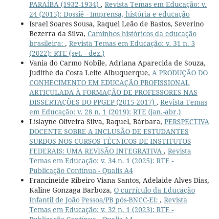
PARAÍBA (1932-1934)
,
Revista Temas em Educação: v.
24 (2015): Dossiê - Imprensa, história e educação
Israel Soares Sousa, Raquel Leão de Bastos, Severino
Bezerra da Silva,
Caminhos históricos da educação
brasileira:
,
Revista Temas em Educação: v. 31 n. 3
(2022): RTE (set. - dez.)
Vania do Carmo Nobile, Adriana Aparecida de Souza,
Judithe da Costa Leite Albuquerque,
A PRODUÇÃO DO
CONHECIMENTO EM EDUCAÇÃO PROFISSIONAL
ARTICULADA À FORMAÇÃO DE PROFESSORES NAS
DISSERTAÇÕES DO PPGEP (2015-2017)
,
Revista Temas
em Educação: v. 28 n. 1 (2019): RTE (jan.-abr.)
Lislayne Oliveira Silva, Raquel, Bárbara,
PERSPECTIVA
DOCENTE SOBRE A INCLUSÃO DE ESTUDANTES
SURDOS NOS CURSOS TÉCNICOS DE INSTITUTOS
FEDERAIS: UMA REVISÃO INTEGRATIVA
,
Revista
Temas em Educação: v. 34 n. 1 (2025): RTE -
Publicação Contínua - Qualis A4
Francineide Ribeiro Viana Santos, Adelaide Alves Dias,
Kaline Gonzaga Barboza,
O currículo da Educação
Infantil de João Pessoa/PB pós-BNCC-EI:
,
Revista
Temas em Educação: v. 32 n. 1 (2023): RTE -