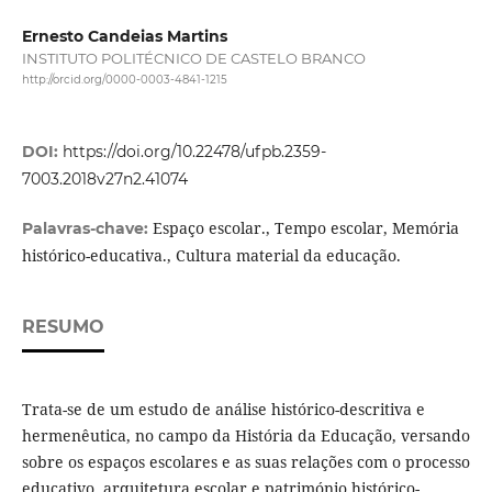
Ernesto Candeias Martins
INSTITUTO POLITÉCNICO DE CASTELO BRANCO
http://orcid.org/0000-0003-4841-1215
DOI:
https://doi.org/10.22478/ufpb.2359-
7003.2018v27n2.41074
Espaço escolar., Tempo escolar, Memória
Palavras-chave:
histórico-educativa., Cultura material da educação.
RESUMO
Trata-se de um estudo de análise histórico-descritiva e
hermenêutica, no campo da História da Educação, versando
sobre os espaços escolares e as suas relações com o processo
educativo, arquitetura escolar e património histórico-