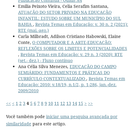
Publicação Contínua - Qualis A4
Emilia Peixoto Vieira, Celia Serafim Santana,
ATUAÇÃO DO SETOR PRIVADO NA EDUCAÇÃO
INFANTIL: ESTUDO SOBRE UM MUNICÍPIO DO SUL
BAHIA
,
Revista Temas em Educação: v. 30 n. 2 (2021):
RTE (mai.-ago.)
Carla Milbradt, Adilson Cristiano Habowski, Elaine
Conte,
O COMPUTADOR E A ARTE-EDUCAÇÃO:
REFLEXÕES SOBRE OS LIMITES E POTENCIALIDADES
,
Revista Temas em Educação: v. 29 n. 3 (2020): RTE
(set.- dez.) - Fluxo contínuo
Ana Célia Silva Menezes,
EDUCAÇÃO DO CAMPO
SEMIÁRIDO: FUNDAMENTOS E PRÁTICAS DO
CURRÍCULO CONTEXTUALIZADO
,
Revista Temas em
Educação: 2010: v.18/19, n.1/2, p. 1-286, jan.-dez.
2009/2010
<<
<
1
2
3
4
5
6
7
8
9
10
11
12
13
14
15
>
>>
Você também pode
iniciar uma pesquisa avançada por
similaridade
para este artigo.