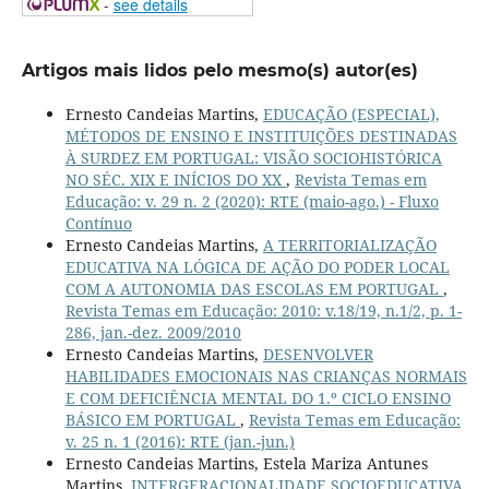
-
see details
Artigos mais lidos pelo mesmo(s) autor(es)
Ernesto Candeias Martins,
EDUCAÇÃO (ESPECIAL),
MÉTODOS DE ENSINO E INSTITUIÇÕES DESTINADAS
À SURDEZ EM PORTUGAL: VISÃO SOCIOHISTÓRICA
NO SÉC. XIX E INÍCIOS DO XX
,
Revista Temas em
Educação: v. 29 n. 2 (2020): RTE (maio-ago.) - Fluxo
Contínuo
Ernesto Candeias Martins,
A TERRITORIALIZAÇÃO
EDUCATIVA NA LÓGICA DE AÇÃO DO PODER LOCAL
COM A AUTONOMIA DAS ESCOLAS EM PORTUGAL
,
Revista Temas em Educação: 2010: v.18/19, n.1/2, p. 1-
286, jan.-dez. 2009/2010
Ernesto Candeias Martins,
DESENVOLVER
HABILIDADES EMOCIONAIS NAS CRIANÇAS NORMAIS
E COM DEFICIÊNCIA MENTAL DO 1.º CICLO ENSINO
BÁSICO EM PORTUGAL
,
Revista Temas em Educação:
v. 25 n. 1 (2016): RTE (jan.-jun.)
Ernesto Candeias Martins, Estela Mariza Antunes
Martins,
INTERGERACIONALIDADE SOCIOEDUCATIVA