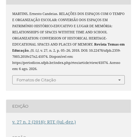
MARTINS, Ernesto Candeias. RELAÇÕES DOS ESPAÇOS COM O TEMPO
E ORGANIZAÇÃO ESCOLAR: CONVERSÃO DOS ESPAÇOS EM
PATRIMÓNIO HISTÓRICO-EDUCATIVO E LUGAR DE MEMÓRIA:
RELATIONSHIPS OF SPACES WITHTHE TIME AND SCHOOL
ORGANIZATION: CONVERSION OF HISTORICAL HERITAGE-
EDUCATIONAL SPACES AND PLACES OF MEMORY.
Revista Temas em
Educação
,
[S. l.]
, v. 27, n. 2, p. 05–26, 2018. DOI: 10.22478/ufpb.2359-
7003.2018v27n2.41074. Disponível em:
https://periodicos.ufpb.br/index.php/rteo/article/view/41074. Acesso
em: 6 ago. 2026.
Fomatos de Citação
EDIÇÃO
v. 27 n. 2 (2018): RTE (jul.-dez.)