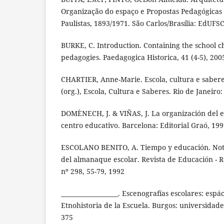
Organização do espaço e Propostas Pedagógicas
Paulistas, 1893/1971. São Carlos/Brasília: EdUFSC
BURKE, C. Introduction. Containing the school ch
pedagogies. Paedagogica Historica, 41 (4-5), 200
CHARTIER, Anne-Marie. Escola, cultura e saberes.
(org.), Escola, Cultura e Saberes. Rio de Janeiro:
DOMÈNECH, J. & VIÑAS, J. La organización del es
centro educativo. Barcelona: Editorial Graó, 19
ESCOLANO BENITO, A. Tiempo y educación. Not
del almanaque escolar. Revista de Educación - Re
nº 298, 55-79, 1992
___________________. Escenografías escolares: espác
Etnohistoria de la Escuela. Burgos: universidade
375