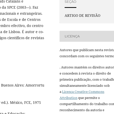
uds Catalans e
SEÇÃO
da SPCE (2003---). Faz
 nacionais e estrangeiras.
ARTIGO DE REVISÃO
 de Escola e de Centros
mbro efectivo, do centro
a de Lisboa. É autor e co-
LICENÇA
gos científicos de revistas
Autores que publicam nesta revist
concordam com os seguintes termo
. Autores mantém os direitos autor
e concedem à revista o direito de
primeira publicação, com o trabal
 Buenos Aires: Amorrortu
simultaneamente licenciado sob
a
Licença Creative Commons
Attribution
que permite o
 ed.). México, FCE, 1975
compartilhamento do trabalho co
reconhecimento da autoria e
ra e Educação: