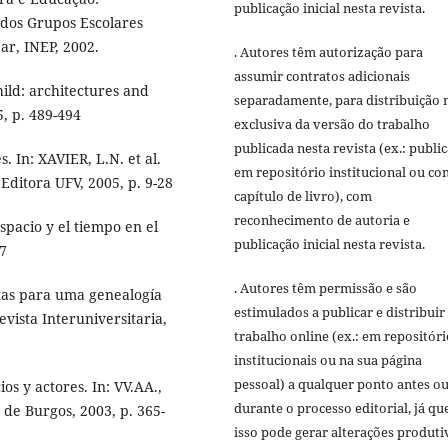
publicação inicial nesta revista.
 dos Grupos Escolares
ar, INEP, 2002.
. Autores têm autorização para
assumir contratos adicionais
ild: architectures and
separadamente, para distribuição 
5, p. 489-494
exclusiva da versão do trabalho
publicada nesta revista (ex.: publi
 In: XAVIER, L.N. et al.
em repositório institucional ou c
 Editora UFV, 2005, p. 9-28
capítulo de livro), com
reconhecimento de autoria e
pacio y el tiempo en el
publicação inicial nesta revista.
97
. Autores têm permissão e são
as para uma genealogía
estimulados a publicar e distribuir
vista Interuniversitaria,
trabalho online (ex.: em repositóri
institucionais ou na sua página
pessoal) a qualquer ponto antes o
ios y actores. In: VV.AA.,
durante o processo editorial, já qu
 de Burgos, 2003, p. 365-
isso pode gerar alterações produti