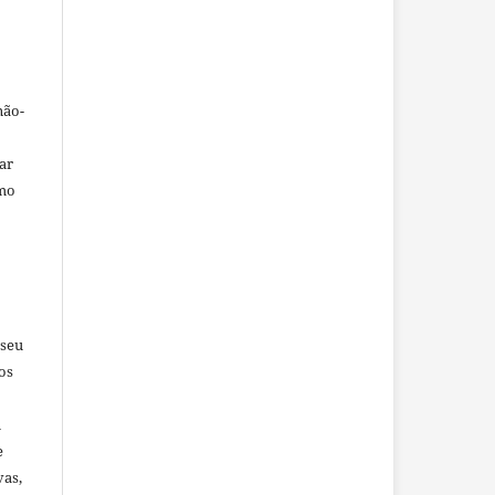
não-
car
omo
 seu
os
u
e
vas,