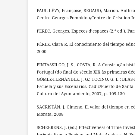
PAUL-LÉVY, Françoise; SEGAUD, Marion. Anthropo
Centre Georges Pompidou/Centre de Création Ind
PEREC, Georges. Especes d’espaces (2.ª ed.). Pari
PÉREZ, Clara R. El conocimiento del tiempo educ
2000
PINTASSILGO, J. S.; COSTA, R. A Construção his
Portugal (do final do século XIX às primeiras déc
GÓMEZ-FERNÁNDEZ, J. G.; TOCINO, G. E.; BEAS-
Escuela y sus Escenarios. Cádiz/Puerto de Santa
Cultura del Ayuntamiento, 2007, p. 105-130
SACRISTÁN, J. Gimeno. El valor del tiempo en e
Morata, 2008
SCHEERENS, J. (ed.) Effectiveness of Time Inves
Insights from a Review and Meta-Analysis. N. Yo