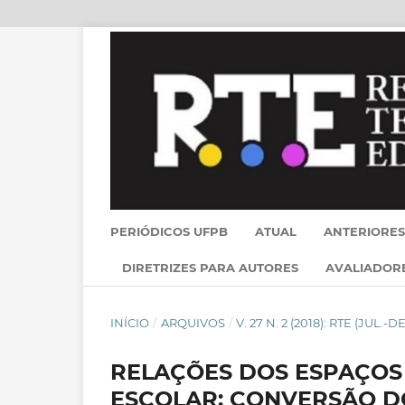
PERIÓDICOS UFPB
ATUAL
ANTERIORES
DIRETRIZES PARA AUTORES
AVALIADOR
INÍCIO
/
ARQUIVOS
/
V. 27 N. 2 (2018): RTE (JUL.-DE
RELAÇÕES DOS ESPAÇOS
ESCOLAR: CONVERSÃO D