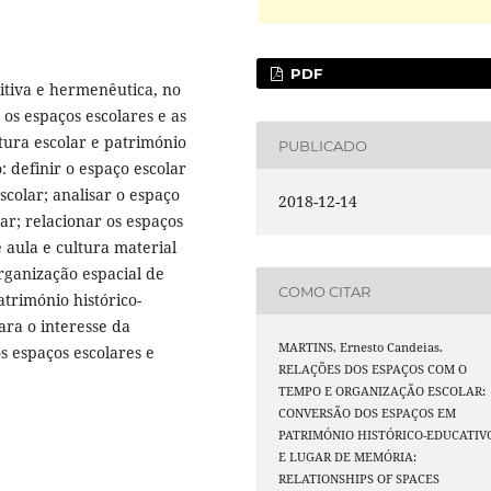
PDF
ritiva e hermenêutica, no
os espaços escolares e as
tura escolar e património
PUBLICADO
: definir o espaço escolar
colar; analisar o espaço
2018-12-14
lar; relacionar os espaços
 aula e cultura material
rganização espacial de
COMO CITAR
atrimónio histórico-
ra o interesse da
MARTINS, Ernesto Candeias.
s espaços escolares e
RELAÇÕES DOS ESPAÇOS COM O
TEMPO E ORGANIZAÇÃO ESCOLAR:
CONVERSÃO DOS ESPAÇOS EM
PATRIMÓNIO HISTÓRICO-EDUCATIV
E LUGAR DE MEMÓRIA:
RELATIONSHIPS OF SPACES