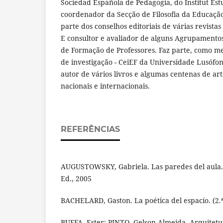
Sociedad Española de Pedagogia, do Institut Est
coordenador da Secção de Filosofia da Educação 
parte dos conselhos editoriais de várias revistas
E consultor e avaliador de alguns Agrupamentos
de Formação de Professores. Faz parte, como me
de investigação - CeiEF da Universidade Lusófon
autor de vários livros e algumas centenas de arti
nacionais e internacionais.
REFERÊNCIAS
AUGUSTOWSKY, Gabriela. Las paredes del aula.
Ed., 2005
BACHELARD, Gaston. La poética del espacío. (2.ª
BUFFA, Ester; PINTO, Gelson Almeida. Arquitetu