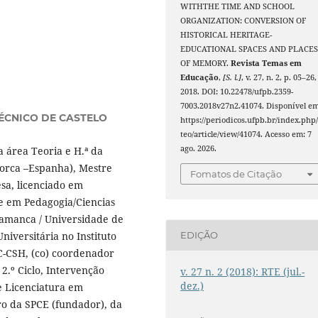
WITHTHE TIME AND SCHOOL
ORGANIZATION: CONVERSION OF
HISTORICAL HERITAGE-
EDUCATIONAL SPACES AND PLACE
OF MEMORY.
Revista Temas em
Educação
,
[S. l.]
, v. 27, n. 2, p. 05–26,
2018. DOI: 10.22478/ufpb.2359-
7003.2018v27n2.41074. Disponível em
TÉCNICO DE CASTELO
https://periodicos.ufpb.br/index.php/
teo/article/view/41074. Acesso em: 7
ago. 2026.
 área Teoria e H.ª da
lorca –Espanha), Mestre
Fomatos de Citação
sa, licenciado em
 e em Pedagogia/Ciencias
lamanca / Universidade de
niversitária no Instituto
EDIÇÃO
TC-CSH, (co) coordenador
 2.º Ciclo, Intervenção
v. 27 n. 2 (2018): RTE (jul.-
dez.)
e Licenciatura em
o da SPCE (fundador), da