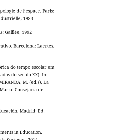
logie de l’espace. Paris:
ustrielle, 1983
s: Galilée, 1992
ativo. Barcelona: Laertes,
tórica do tempo escolar em
adas do século XX). In:
MIRANDA, M. (ed.s), La
 María: Consejaría de
ducación. Madrid: Ed.
tments in Education.
rk: Springer, 2014