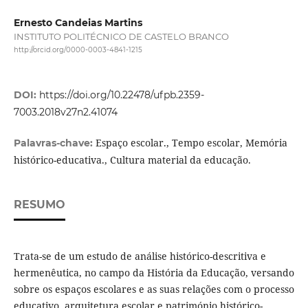
Ernesto Candeias Martins
INSTITUTO POLITÉCNICO DE CASTELO BRANCO
http://orcid.org/0000-0003-4841-1215
DOI:
https://doi.org/10.22478/ufpb.2359-
7003.2018v27n2.41074
Espaço escolar., Tempo escolar, Memória
Palavras-chave:
histórico-educativa., Cultura material da educação.
RESUMO
Trata-se de um estudo de análise histórico-descritiva e
hermenêutica, no campo da História da Educação, versando
sobre os espaços escolares e as suas relações com o processo
educativo, arquitetura escolar e património histórico-