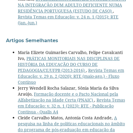
NA INTEGRAÇÃO DUM ADULTO DEFICIENTE NUMA
RESIDÊNCIA PORTUGUESA (ESTUDO DE CASO)
,
Revista Temas em Educação: v. 24 n. 1 (2015): RTE
(jan.-jun.)
Artigos Semelhantes
Maria Elizete Guimarães Carvalho, Felipe Cavalcanti
Ivo,
PRÁTICAS MONITORIAIS NAS DISCIPLINAS DE
HISTÓRIA DA EDUCAÇÃO DO CURSO DE
PEDAGOGIA/CE/UFPB (2013-2016)
,
Revista Temas em
Educação: v. 29 n. 2 (2020): RTE (maio-ago.) - Fluxo
Contínuo
Jerry Wendell Rocha Salazar, Sônia Maria da Silva
Araújo,
Formação docente e o Pacto Nacional pela
Alfabetização na Idade Certa (PNAIC)
,
Revista Temas
em Educação: v. 32 n. 1 (2023): RTE - Publicação
Contínua - Qualis A4
Cleide Carvalho Matos, Antonia Costa Andrade,
A
pesquisa na linha de políticas educacionais no âmbito
do programa de pós-graduação em educação da