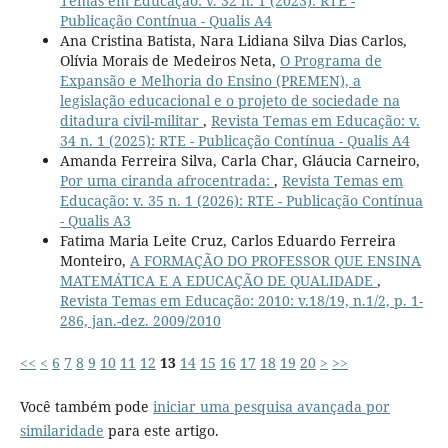
Temas em Educação: v. 32 n. 1 (2023): RTE -
Publicação Contínua - Qualis A4
Ana Cristina Batista, Nara Lidiana Silva Dias Carlos,
Olívia Morais de Medeiros Neta,
O Programa de
Expansão e Melhoria do Ensino (PREMEN), a
legislação educacional e o projeto de sociedade na
ditadura civil-militar
,
Revista Temas em Educação: v.
34 n. 1 (2025): RTE - Publicação Contínua - Qualis A4
Amanda Ferreira Silva, Carla Char, Gláucia Carneiro,
Por uma ciranda afrocentrada:
,
Revista Temas em
Educação: v. 35 n. 1 (2026): RTE - Publicação Contínua
- Qualis A3
Fatima Maria Leite Cruz, Carlos Eduardo Ferreira
Monteiro,
A FORMAÇÃO DO PROFESSOR QUE ENSINA
MATEMÁTICA E A EDUCAÇÃO DE QUALIDADE
,
Revista Temas em Educação: 2010: v.18/19, n.1/2, p. 1-
286, jan.-dez. 2009/2010
<<
<
6
7
8
9
10
11
12
13
14
15
16
17
18
19
20
>
>>
Você também pode
iniciar uma pesquisa avançada por
similaridade
para este artigo.