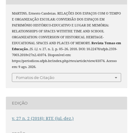
MARTINS, Ernesto Candeias. RELAÇÕES DOS ESPAÇOS COM O TEMPO
E ORGANIZAÇÃO ESCOLAR: CONVERSÃO DOS ESPAÇOS EM
PATRIMÓNIO HISTÓRICO-EDUCATIVO E LUGAR DE MEMÓRIA:
RELATIONSHIPS OF SPACES WITHTHE TIME AND SCHOOL
ORGANIZATION: CONVERSION OF HISTORICAL HERITAGE-
EDUCATIONAL SPACES AND PLACES OF MEMORY.
Revista Temas em
Educação
,
[S. l.]
, v. 27, n. 2, p. 05–26, 2018. DOI: 10.22478/ufpb.2359-
7003.2018v27n2.41074. Disponível em:
https://periodicos.ufpb.br/index.php/rteo/article/view/41074. Acesso
em: 9 ago. 2026.
Fomatos de Citação
EDIÇÃO
v. 27 n. 2 (2018): RTE (jul.-dez.)