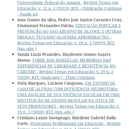
Universidade Federal do Amapá
,
Revista Temas em
Educação: v. 32 n. 1 (2023): RTE - Publicação Contínua
- Qualis A4
Ione Gomes da silva, Pedro José Santos Carneiro Cruz,
Emmanuel Fernandes Falcão,
EDUCAÇÃO POPULAR E
PREVENÇÃO AO USO ABUSIVO DE ÁLCOOL E OUTRAS
DROGAS: TECENDO ALGUMAS APROXIMAÇÕES
,
Revista Temas em Educação: v. 28 n. 1 (2019): RTE
(jan.-abr.)
Vanda Lúcia Praxedes, Haydenée Gomes Soares
Manso,
TORRE DAS DONZELAS: MEMÓRIAS DAS
EXPERIÊNCIAS DE LIBERDADE E RESISTÊNCIA NO
CÁRCERE
,
Revista Temas em Educação: v. 29 n. 2
(2020): RTE (maio-ago.) - Fluxo Contínuo
Stela Marques, Luciene Cangussu,
UM ESTUDO DE
CASO DE ALUNAS COM DEFICIÊNCIA NEOMOTORA:
UMA ANÁLISE DE SUA VIVÊNCIA ESCOLAR EM UMA
INSTITUIÇÃO DE ENSINO REGULAR NA ÓTICA DE
SEUS PROFESSORES
,
Revista Temas em Educação: v.
29 n. 1 (2020): RTE (jan.-abr.)
Cristiano Lanza Savegnago, Marilene Gabriel Dalla
Corte,
Programas Profissionais em Educação
,
Revista