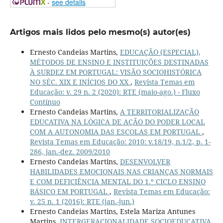
-
see details
Artigos mais lidos pelo mesmo(s) autor(es)
Ernesto Candeias Martins,
EDUCAÇÃO (ESPECIAL),
MÉTODOS DE ENSINO E INSTITUIÇÕES DESTINADAS
À SURDEZ EM PORTUGAL: VISÃO SOCIOHISTÓRICA
NO SÉC. XIX E INÍCIOS DO XX
,
Revista Temas em
Educação: v. 29 n. 2 (2020): RTE (maio-ago.) - Fluxo
Contínuo
Ernesto Candeias Martins,
A TERRITORIALIZAÇÃO
EDUCATIVA NA LÓGICA DE AÇÃO DO PODER LOCAL
COM A AUTONOMIA DAS ESCOLAS EM PORTUGAL
,
Revista Temas em Educação: 2010: v.18/19, n.1/2, p. 1-
286, jan.-dez. 2009/2010
Ernesto Candeias Martins,
DESENVOLVER
HABILIDADES EMOCIONAIS NAS CRIANÇAS NORMAIS
E COM DEFICIÊNCIA MENTAL DO 1.º CICLO ENSINO
BÁSICO EM PORTUGAL
,
Revista Temas em Educação:
v. 25 n. 1 (2016): RTE (jan.-jun.)
Ernesto Candeias Martins, Estela Mariza Antunes
Martins,
INTERGERACIONALIDADE SOCIOEDUCATIVA