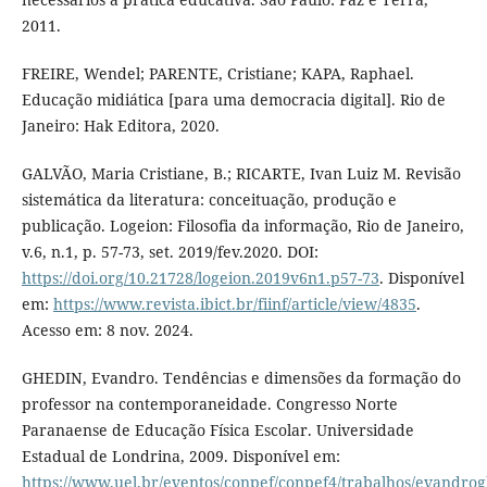
2011.
FREIRE, Wendel; PARENTE, Cristiane; KAPA, Raphael.
Educação midiática [para uma democracia digital]. Rio de
Janeiro: Hak Editora, 2020.
GALVÃO, Maria Cristiane, B.; RICARTE, Ivan Luiz M. Revisão
sistemática da literatura: conceituação, produção e
publicação. Logeion: Filosofia da informação, Rio de Janeiro,
v.6, n.1, p. 57-73, set. 2019/fev.2020. DOI:
https://doi.org/10.21728/logeion.2019v6n1.p57-73
. Disponível
em:
https://www.revista.ibict.br/fiinf/article/view/4835
.
Acesso em: 8 nov. 2024.
GHEDIN, Evandro. Tendências e dimensões da formação do
professor na contemporaneidade. Congresso Norte
Paranaense de Educação Física Escolar. Universidade
Estadual de Londrina, 2009. Disponível em:
https://www.uel.br/eventos/conpef/conpef4/trabalhos/evandro