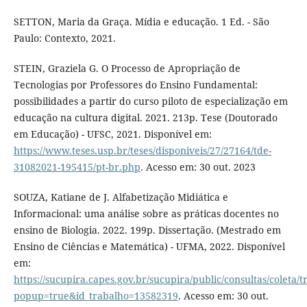
SETTON, Maria da Graça. Mídia e educação. 1 Ed. - São
Paulo: Contexto, 2021.
STEIN, Graziela G. O Processo de Apropriação de
Tecnologias por Professores do Ensino Fundamental:
possibilidades a partir do curso piloto de especialização em
educação na cultura digital. 2021. 213p. Tese (Doutorado
em Educação) - UFSC, 2021. Disponível em:
https://www.teses.usp.br/teses/disponiveis/27/27164/tde-
31082021-195415/pt-br.php
. Acesso em: 30 out. 2023
SOUZA, Katiane de J. Alfabetização Midiática e
Informacional: uma análise sobre as práticas docentes no
ensino de Biologia. 2022. 199p. Dissertação. (Mestrado em
Ensino de Ciências e Matemática) - UFMA, 2022. Disponível
em:
https://sucupira.capes.gov.br/sucupira/public/consultas/coleta
popup=true&id_trabalho=13582319
. Acesso em: 30 out.