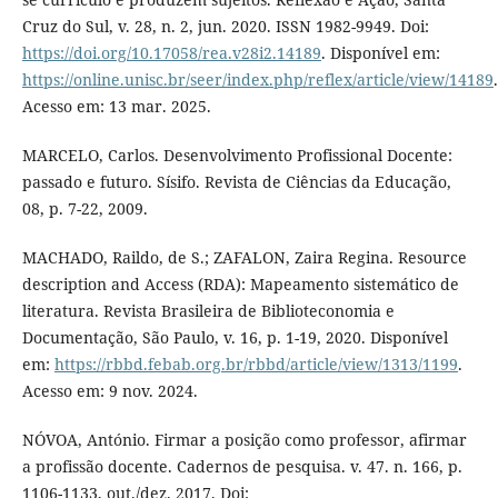
Cruz do Sul, v. 28, n. 2, jun. 2020. ISSN 1982-9949. Doi:
https://doi.org/10.17058/rea.v28i2.14189
. Disponível em:
https://online.unisc.br/seer/index.php/reflex/article/view/14189
.
Acesso em: 13 mar. 2025.
MARCELO, Carlos. Desenvolvimento Profissional Docente:
passado e futuro. Sísifo. Revista de Ciências da Educação,
08, p. 7-22, 2009.
MACHADO, Raildo, de S.; ZAFALON, Zaira Regina. Resource
description and Access (RDA): Mapeamento sistemático de
literatura. Revista Brasileira de Biblioteconomia e
Documentação, São Paulo, v. 16, p. 1-19, 2020. Disponível
em:
https://rbbd.febab.org.br/rbbd/article/view/1313/1199
.
Acesso em: 9 nov. 2024.
NÓVOA, António. Firmar a posição como professor, afirmar
a profissão docente. Cadernos de pesquisa. v. 47. n. 166, p.
1106-1133, out./dez. 2017. Doi: