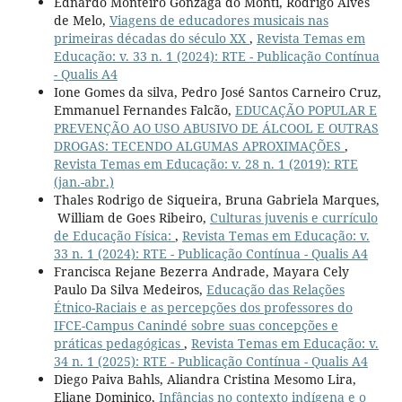
Ednardo Monteiro Gonzaga do Monti, Rodrigo Alves
de Melo,
Viagens de educadores musicais nas
primeiras décadas do século XX
,
Revista Temas em
Educação: v. 33 n. 1 (2024): RTE - Publicação Contínua
- Qualis A4
Ione Gomes da silva, Pedro José Santos Carneiro Cruz,
Emmanuel Fernandes Falcão,
EDUCAÇÃO POPULAR E
PREVENÇÃO AO USO ABUSIVO DE ÁLCOOL E OUTRAS
DROGAS: TECENDO ALGUMAS APROXIMAÇÕES
,
Revista Temas em Educação: v. 28 n. 1 (2019): RTE
(jan.-abr.)
Thales Rodrigo de Siqueira, Bruna Gabriela Marques,
William de Goes Ribeiro,
Culturas juvenis e currículo
de Educação Física:
,
Revista Temas em Educação: v.
33 n. 1 (2024): RTE - Publicação Contínua - Qualis A4
Francisca Rejane Bezerra Andrade, Mayara Cely
Paulo Da Silva Medeiros,
Educação das Relações
Étnico-Raciais e as percepções dos professores do
IFCE-Campus Canindé sobre suas concepções e
práticas pedagógicas
,
Revista Temas em Educação: v.
34 n. 1 (2025): RTE - Publicação Contínua - Qualis A4
Diego Paiva Bahls, Aliandra Cristina Mesomo Lira,
Eliane Dominico,
Infâncias no contexto indígena e o