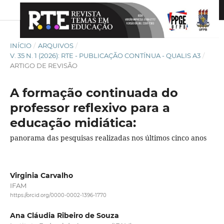
INÍCIO
/
ARQUIVOS
/
V. 35 N. 1 (2026): RTE - PUBLICAÇÃO CONTÍNUA - QUALIS A3
/
ARTIGO DE REVISÃO
A formação continuada do
professor reflexivo para a
educação midiática:
panorama das pesquisas realizadas nos últimos cinco anos
Virginia Carvalho
IFAM
https://orcid.org/0000-0002-1396-1770
Ana Cláudia Ribeiro de Souza