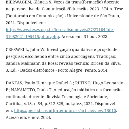
BIERWAGEM, Gláucia S. Vozes da trans(formação) docente
na perspectiva da Comunicação/Educação. 2023. 374 p. Tese
(Doutorado em Comunicação) - Universidade de São Paulo,
2021. Disponível em:
https://www.teses.usp.br/teses/disponiveis/27/27164/tde-
31082021-195415/pt-br.php
. Acesso em: 31 out. 2023.
CRESWELL, John W. Investigação qualitativa e projeto de
pesquisa: escolhendo entre cinco abordagens. Tradução:
Sandra Mallmann da Rosa; revisão técnica: Dirceu da Silva.
3. Ed. - Dados eletrônicos - Porto Alegre: Penso, 2014.
DANTAS, Paulo Henrique Rafael S.; RUFINO, Hugo Leonardo
P.; NAKAMOTO, Paula T. A educação midiática e a formação
continuada docente. Revista Tecnologia e Sociedade,
Curitiba, v.18, n.54, p.312-325, out./dez.,2022. Disponível
em:
https://periodicos.utfpr.edu.br/rts/article/view/15010
.
Acesso em: 6 nov. 2024.