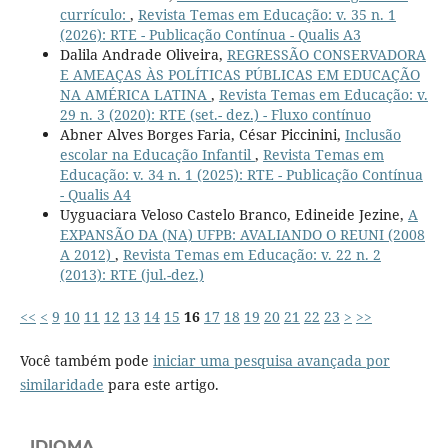
currículo:
,
Revista Temas em Educação: v. 35 n. 1
(2026): RTE - Publicação Contínua - Qualis A3
Dalila Andrade Oliveira,
REGRESSÃO CONSERVADORA
E AMEAÇAS ÀS POLÍTICAS PÚBLICAS EM EDUCAÇÃO
NA AMÉRICA LATINA
,
Revista Temas em Educação: v.
29 n. 3 (2020): RTE (set.- dez.) - Fluxo contínuo
Abner Alves Borges Faria, César Piccinini,
Inclusão
escolar na Educação Infantil
,
Revista Temas em
Educação: v. 34 n. 1 (2025): RTE - Publicação Contínua
- Qualis A4
Uyguaciara Veloso Castelo Branco, Edineide Jezine,
A
EXPANSÃO DA (NA) UFPB: AVALIANDO O REUNI (2008
A 2012)
,
Revista Temas em Educação: v. 22 n. 2
(2013): RTE (jul.-dez.)
<<
<
9
10
11
12
13
14
15
16
17
18
19
20
21
22
23
>
>>
Você também pode
iniciar uma pesquisa avançada por
similaridade
para este artigo.
IDIOMA