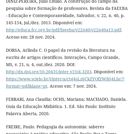
DINIZ-PEREIRA, Júlio Emílio. A construção do campo da
pesquisa sobre formação de professores. Revista da FAEEBA
- Educação e Contemporaneidade, Salvador, v. 22, n. 40, p.
145-154, jul./dez. 2013. Disponível em:
http://educa.fcc.org.br/pdf/faeeba/v22n40/v22n40a13.pdf
.
Acesso em: 28 nov. 2024.
DORSA, Arlinda C. O papel da revisão da literatura na
escrita de artigos científicos. Interações, Campo Grande,
MS, v. 21, n. 4, out./dez. 2020. DOI:
http://dx.doi.org/10.20435/inter.v21i4.3203
. Disponível em:
https://www.scielo.br/j/inter/a/ctsj4sLz6CkZYQfZWBS4Lbr/?
format=pdf&lang=pt
. Acesso em: 7 nov. 2024.
FERRARI, Ana Claudia; OCHS, Mariana; MACHADO, Daniela.
Guia da Educação Midiática. 1. Ed. São Paulo: Instituto
Palavra Aberta, 2020.
FREIRE, Paulo. Pedagogia da autonomia: saberes
necessários à prática educativa. São Paulo: Paz e Terra,