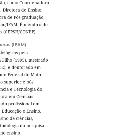
estão, como Coordenadora
 Diretora de Ensino,
ora de Pós-graduação,
vação/IFAM. É membro do
os (CEPSH/CONEP).
zonas (IFAM)
iológicas pela
a Filho (1995), mestrado
02), e doutorado em
dade Federal do Mato
o superior e pós
ência e Tecnologia do
tura em Ciências
rado profissional em
e Educação e Ensino,
ino de ciências,
etodologia da pesquisa
 no ensino