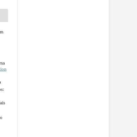
em
uma
tion
a
s:
ais
ho