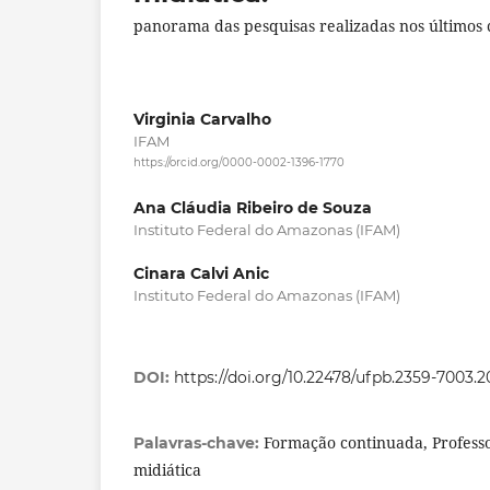
panorama das pesquisas realizadas nos últimos 
Virginia Carvalho
IFAM
https://orcid.org/0000-0002-1396-1770
Ana Cláudia Ribeiro de Souza
Instituto Federal do Amazonas (IFAM)
Cinara Calvi Anic
Instituto Federal do Amazonas (IFAM)
DOI:
https://doi.org/10.22478/ufpb.2359-7003.
Formação continuada, Professo
Palavras-chave:
midiática