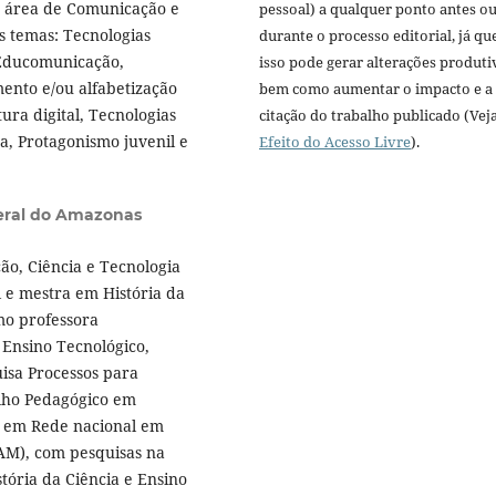
a área de Comunicação e
pessoal) a qualquer ponto antes o
s temas: Tecnologias
durante o processo editorial, já qu
 Educomunicação,
isso pode gerar alterações produti
ento e/ou alfabetização
bem como aumentar o impacto e a
ura digital, Tecnologias
citação do trabalho publicado (Vej
a, Protagonismo juvenil e
Efeito do Acesso Livre
).
deral do Amazonas
ção, Ciência e Tecnologia
 e mestra em História da
mo professora
Ensino Tecnológico,
isa Processos para
alho Pedagógico em
o em Rede nacional em
FAM), com pesquisas na
tória da Ciência e Ensino