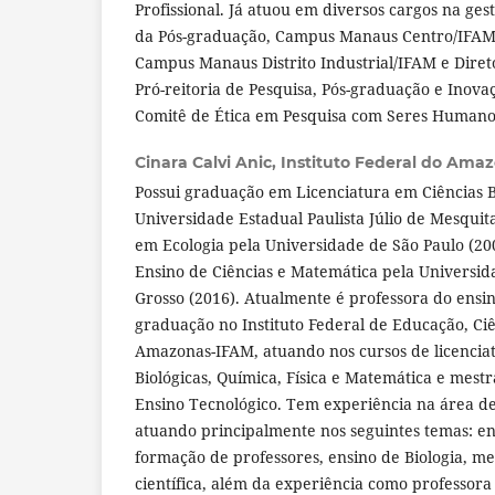
Profissional. Já atuou em diversos cargos na g
da Pós-graduação, Campus Manaus Centro/IFAM,
Campus Manaus Distrito Industrial/IFAM e Diret
Pró-reitoria de Pesquisa, Pós-graduação e Ino
Comitê de Ética em Pesquisa com Seres Human
Cinara Calvi Anic,
Instituto Federal do Ama
Possui graduação em Licenciatura em Ciências B
Universidade Estadual Paulista Júlio de Mesquit
em Ecologia pela Universidade de São Paulo (20
Ensino de Ciências e Matemática pela Universi
Grosso (2016). Atualmente é professora do ensin
graduação no Instituto Federal de Educação, Ci
Amazonas-IFAM, atuando nos cursos de licencia
Biológicas, Química, Física e Matemática e mest
Ensino Tecnológico. Tem experiência na área d
atuando principalmente nos seguintes temas: ens
formação de professores, ensino de Biologia, m
científica, além da experiência como professora