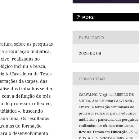
PDF2
PUBLICADO
ratura sobre as pesquisas
ra a Educação midiática,
2026-02-08
xivo, realizadas no
ógico incluiu a busca,
gital Brasileira de Teses
COMO CITAR
sertações da Capes, das
lise dos trabalhos se deu
CARVALHO, Virginia; RIBEIRO DE
, com a definição de três
SOUZA, Ana Cláudia; CALVI ANIC,
o do professor reflexivo;
Cinara. A formação continuada do
idiática –, buscando
professor reflexivo para a educação
cada uma. Os resultados
midiática: : panorama das pesquisas
gramas de formação
realizadas nos últimos cinco anos.
Revista Temas em Educação
,
[S. l.]
,
para o desenvolvimento
v. 35, n. 1, p. e-rte351202605, 2026.