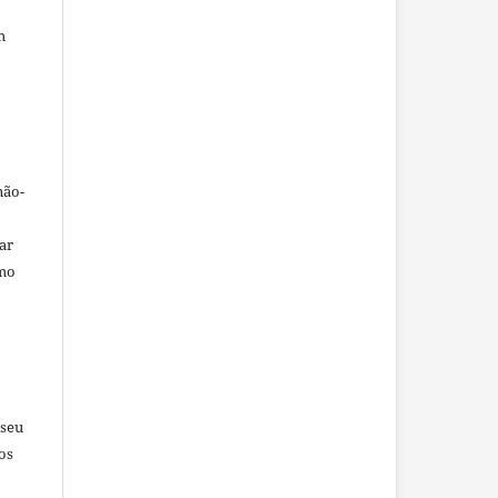
m
não-
car
omo
 seu
os