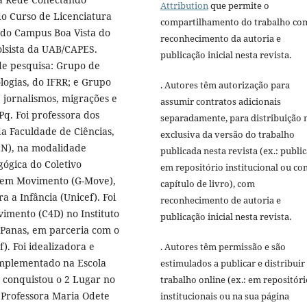
Attribution
que permite o
 Curso de Licenciatura
compartilhamento do trabalho co
 do Campus Boa Vista do
reconhecimento da autoria e
olsista da UAB/CAPES.
publicação inicial nesta revista.
e pesquisa: Grupo de
ogias, do IFRR; e Grupo
. Autores têm autorização para
 jornalismos, migrações e
assumir contratos adicionais
q. Foi professora dos
separadamente, para distribuição 
a Faculdade de Ciências,
exclusiva da versão do trabalho
EN), na modalidade
publicada nesta revista (ex.: publi
gógica do Coletivo
em repositório institucional ou c
 em Movimento (G-Move),
capítulo de livro), com
 a Infância (Unicef). Foi
reconhecimento de autoria e
imento (C4D) no Instituto
publicação inicial nesta revista.
 Panas, em parceria com o
). Foi idealizadora e
. Autores têm permissão e são
mplementado na Escola
estimulados a publicar e distribuir
o conquistou o 2 Lugar no
trabalho online (ex.: em repositóri
 Professora Maria Odete
institucionais ou na sua página