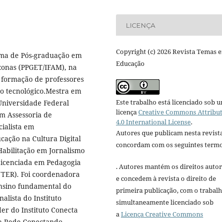
LICENÇA
Copyright (c) 2026 Revista Temas 
ama de Pós-graduação em
Educação
zonas (PPGET/IFAM), na
a formação de professores
no tecnológico.Mestra em
Este trabalho está licenciado sob 
Universidade Federal
licença
Creative Commons Attribu
em Assessoria de
4.0 International License
.
ialista em
Autores que publicam nesta revist
cação na Cultura Digital
concordam com os seguintes termo
abilitação em Jornalismo
Licenciada em Pedagogia
. Autores mantém os direitos autor
NTER). Foi coordenadora
e concedem à revista o direito de
ensino fundamental do
primeira publicação, com o trabal
lista do Instituto
simultaneamente licenciado sob
er do Instituto Conecta
a
Licença Creative Commons
da Rede Conectando