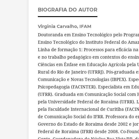
BIOGRAFIA DO AUTOR
Virginia Carvalho,
IFAM
Doutoranda em Ensino Tecnológico pelo Progr
Ensino Tecnológico do Instituto Federal do Ama
Linha de formação 1: Processos para eficácia n
e no trabalho pedagógico em contextos do ensi
Ciências em Ênfase em Educação Agrícola pela 
Rural do Rio de Janeiro (UFRRJ). Pós-graduada 
Comunicação e Novas Tecnologias (IBPEX). Espec
Psicopedagogia (FACINTER). Especialista em Edu
(UFRR). Graduada em Comunicação Social com H
pela Universidade Federal de Roraima (UFRR). 
pela Faculdade Internacional de Curitiba (FACI
de Comunicação Social do IFRR. Professora do 
Governo do Estado de Roraima desde 2002 e jorna
Federal de Roraima (IFRR) desde 2008. Co-Found
Gente. Coordenadora do Núcleo Boa Vista/RR, 