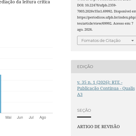
diação da leitura crítica
DOI: 10.22478/ufpb.2359-
7003.2026v35n1.69992. Disponível em
https://periodicos.ufpb.br/index.php/
teo/article/view/69992. Acesso em: 7
ago. 2026.
Fomatos de Citação
EDIÇÃO
v. 35 n. 1 (2026): RTE -
Publicação Contínua - Qualis
A3
SEÇÃO
ARTIGO DE REVISÃO