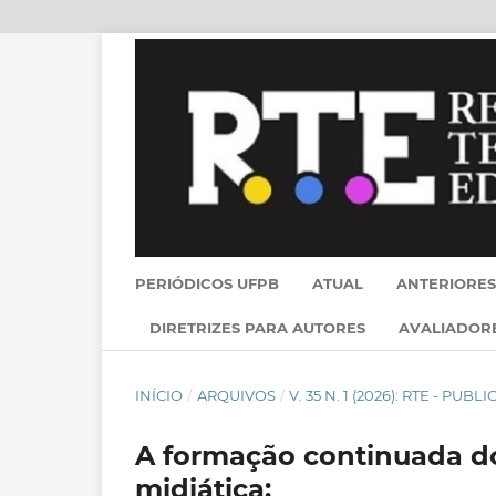
PERIÓDICOS UFPB
ATUAL
ANTERIORES
DIRETRIZES PARA AUTORES
AVALIADOR
INÍCIO
/
ARQUIVOS
/
V. 35 N. 1 (2026): RTE - PU
A formação continuada do
midiática: