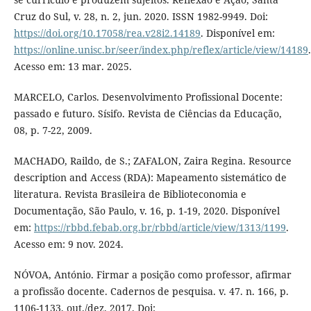
Cruz do Sul, v. 28, n. 2, jun. 2020. ISSN 1982-9949. Doi:
https://doi.org/10.17058/rea.v28i2.14189
. Disponível em:
https://online.unisc.br/seer/index.php/reflex/article/view/14189
.
Acesso em: 13 mar. 2025.
MARCELO, Carlos. Desenvolvimento Profissional Docente:
passado e futuro. Sísifo. Revista de Ciências da Educação,
08, p. 7-22, 2009.
MACHADO, Raildo, de S.; ZAFALON, Zaira Regina. Resource
description and Access (RDA): Mapeamento sistemático de
literatura. Revista Brasileira de Biblioteconomia e
Documentação, São Paulo, v. 16, p. 1-19, 2020. Disponível
em:
https://rbbd.febab.org.br/rbbd/article/view/1313/1199
.
Acesso em: 9 nov. 2024.
NÓVOA, António. Firmar a posição como professor, afirmar
a profissão docente. Cadernos de pesquisa. v. 47. n. 166, p.
1106-1133, out./dez. 2017. Doi: