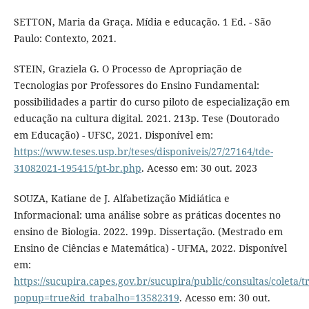
SETTON, Maria da Graça. Mídia e educação. 1 Ed. - São
Paulo: Contexto, 2021.
STEIN, Graziela G. O Processo de Apropriação de
Tecnologias por Professores do Ensino Fundamental:
possibilidades a partir do curso piloto de especialização em
educação na cultura digital. 2021. 213p. Tese (Doutorado
em Educação) - UFSC, 2021. Disponível em:
https://www.teses.usp.br/teses/disponiveis/27/27164/tde-
31082021-195415/pt-br.php
. Acesso em: 30 out. 2023
SOUZA, Katiane de J. Alfabetização Midiática e
Informacional: uma análise sobre as práticas docentes no
ensino de Biologia. 2022. 199p. Dissertação. (Mestrado em
Ensino de Ciências e Matemática) - UFMA, 2022. Disponível
em:
https://sucupira.capes.gov.br/sucupira/public/consultas/coleta
popup=true&id_trabalho=13582319
. Acesso em: 30 out.