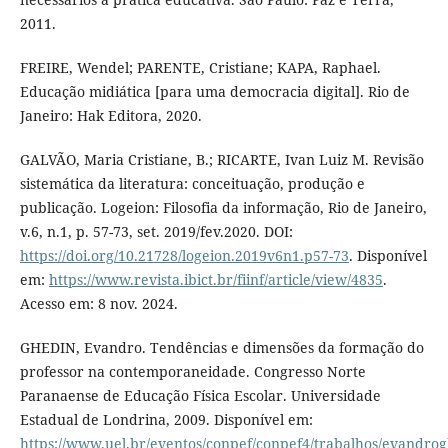
2011.
FREIRE, Wendel; PARENTE, Cristiane; KAPA, Raphael.
Educação midiática [para uma democracia digital]. Rio de
Janeiro: Hak Editora, 2020.
GALVÃO, Maria Cristiane, B.; RICARTE, Ivan Luiz M. Revisão
sistemática da literatura: conceituação, produção e
publicação. Logeion: Filosofia da informação, Rio de Janeiro,
v.6, n.1, p. 57-73, set. 2019/fev.2020. DOI:
https://doi.org/10.21728/logeion.2019v6n1.p57-73
. Disponível
em:
https://www.revista.ibict.br/fiinf/article/view/4835
.
Acesso em: 8 nov. 2024.
GHEDIN, Evandro. Tendências e dimensões da formação do
professor na contemporaneidade. Congresso Norte
Paranaense de Educação Física Escolar. Universidade
Estadual de Londrina, 2009. Disponível em:
https://www.uel.br/eventos/conpef/conpef4/trabalhos/evandro