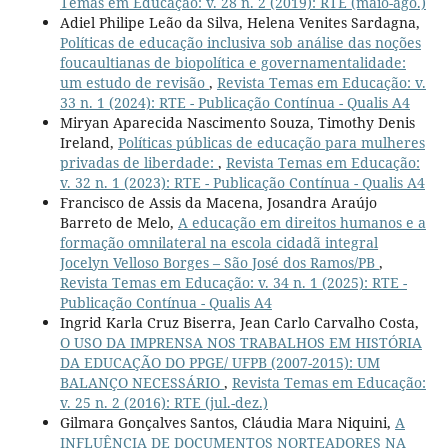
Temas em Educação: v. 28 n. 2 (2019): RTE (maio-ago.)
Adiel Philipe Leão da Silva, Helena Venites Sardagna,
Políticas de educação inclusiva sob análise das noções
foucaultianas de biopolítica e governamentalidade:
um estudo de revisão
,
Revista Temas em Educação: v.
33 n. 1 (2024): RTE - Publicação Contínua - Qualis A4
Miryan Aparecida Nascimento Souza, Timothy Denis
Ireland,
Políticas públicas de educação para mulheres
privadas de liberdade:
,
Revista Temas em Educação:
v. 32 n. 1 (2023): RTE - Publicação Contínua - Qualis A4
Francisco de Assis da Macena, Josandra Araújo
Barreto de Melo,
A educação em direitos humanos e a
formação omnilateral na escola cidadã integral
Jocelyn Velloso Borges – São José dos Ramos/PB
,
Revista Temas em Educação: v. 34 n. 1 (2025): RTE -
Publicação Contínua - Qualis A4
Ingrid Karla Cruz Biserra, Jean Carlo Carvalho Costa,
O USO DA IMPRENSA NOS TRABALHOS EM HISTÓRIA
DA EDUCAÇÃO DO PPGE/ UFPB (2007-2015): UM
BALANÇO NECESSÁRIO
,
Revista Temas em Educação:
v. 25 n. 2 (2016): RTE (jul.-dez.)
Gilmara Gonçalves Santos, Cláudia Mara Niquini,
A
INFLUÊNCIA DE DOCUMENTOS NORTEADORES NA