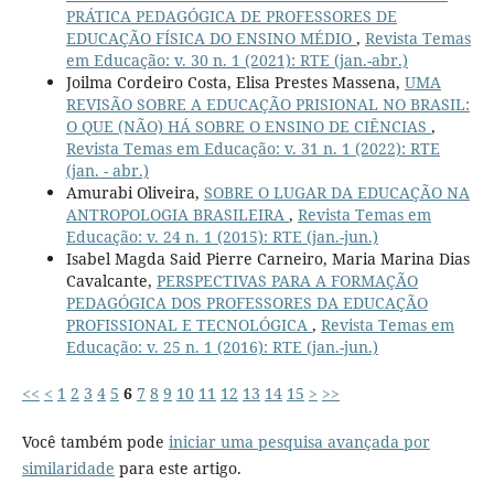
PRÁTICA PEDAGÓGICA DE PROFESSORES DE
EDUCAÇÃO FÍSICA DO ENSINO MÉDIO
,
Revista Temas
em Educação: v. 30 n. 1 (2021): RTE (jan.-abr.)
Joilma Cordeiro Costa, Elisa Prestes Massena,
UMA
REVISÃO SOBRE A EDUCAÇÃO PRISIONAL NO BRASIL:
O QUE (NÃO) HÁ SOBRE O ENSINO DE CIÊNCIAS
,
Revista Temas em Educação: v. 31 n. 1 (2022): RTE
(jan. - abr.)
Amurabi Oliveira,
SOBRE O LUGAR DA EDUCAÇÃO NA
ANTROPOLOGIA BRASILEIRA
,
Revista Temas em
Educação: v. 24 n. 1 (2015): RTE (jan.-jun.)
Isabel Magda Said Pierre Carneiro, Maria Marina Dias
Cavalcante,
PERSPECTIVAS PARA A FORMAÇÃO
PEDAGÓGICA DOS PROFESSORES DA EDUCAÇÃO
PROFISSIONAL E TECNOLÓGICA
,
Revista Temas em
Educação: v. 25 n. 1 (2016): RTE (jan.-jun.)
<<
<
1
2
3
4
5
6
7
8
9
10
11
12
13
14
15
>
>>
Você também pode
iniciar uma pesquisa avançada por
similaridade
para este artigo.