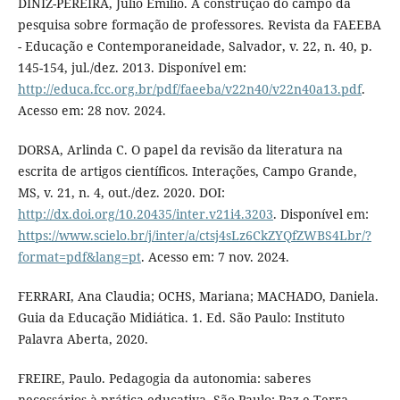
DINIZ-PEREIRA, Júlio Emílio. A construção do campo da
pesquisa sobre formação de professores. Revista da FAEEBA
- Educação e Contemporaneidade, Salvador, v. 22, n. 40, p.
145-154, jul./dez. 2013. Disponível em:
http://educa.fcc.org.br/pdf/faeeba/v22n40/v22n40a13.pdf
.
Acesso em: 28 nov. 2024.
DORSA, Arlinda C. O papel da revisão da literatura na
escrita de artigos científicos. Interações, Campo Grande,
MS, v. 21, n. 4, out./dez. 2020. DOI:
http://dx.doi.org/10.20435/inter.v21i4.3203
. Disponível em:
https://www.scielo.br/j/inter/a/ctsj4sLz6CkZYQfZWBS4Lbr/?
format=pdf&lang=pt
. Acesso em: 7 nov. 2024.
FERRARI, Ana Claudia; OCHS, Mariana; MACHADO, Daniela.
Guia da Educação Midiática. 1. Ed. São Paulo: Instituto
Palavra Aberta, 2020.
FREIRE, Paulo. Pedagogia da autonomia: saberes
necessários à prática educativa. São Paulo: Paz e Terra,