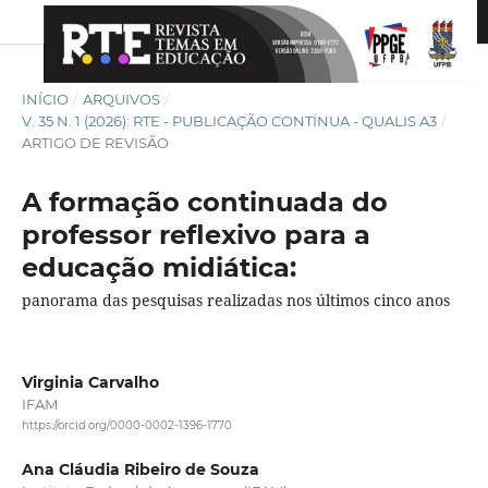
INÍCIO
/
ARQUIVOS
/
V. 35 N. 1 (2026): RTE - PUBLICAÇÃO CONTÍNUA - QUALIS A3
/
ARTIGO DE REVISÃO
A formação continuada do
professor reflexivo para a
educação midiática:
panorama das pesquisas realizadas nos últimos cinco anos
Virginia Carvalho
IFAM
https://orcid.org/0000-0002-1396-1770
Ana Cláudia Ribeiro de Souza