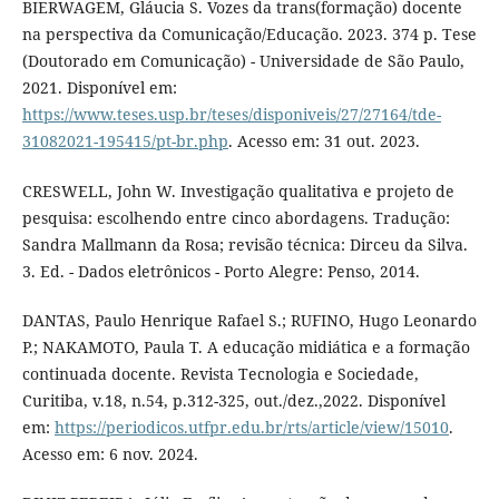
BIERWAGEM, Gláucia S. Vozes da trans(formação) docente
na perspectiva da Comunicação/Educação. 2023. 374 p. Tese
(Doutorado em Comunicação) - Universidade de São Paulo,
2021. Disponível em:
https://www.teses.usp.br/teses/disponiveis/27/27164/tde-
31082021-195415/pt-br.php
. Acesso em: 31 out. 2023.
CRESWELL, John W. Investigação qualitativa e projeto de
pesquisa: escolhendo entre cinco abordagens. Tradução:
Sandra Mallmann da Rosa; revisão técnica: Dirceu da Silva.
3. Ed. - Dados eletrônicos - Porto Alegre: Penso, 2014.
DANTAS, Paulo Henrique Rafael S.; RUFINO, Hugo Leonardo
P.; NAKAMOTO, Paula T. A educação midiática e a formação
continuada docente. Revista Tecnologia e Sociedade,
Curitiba, v.18, n.54, p.312-325, out./dez.,2022. Disponível
em:
https://periodicos.utfpr.edu.br/rts/article/view/15010
.
Acesso em: 6 nov. 2024.