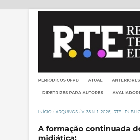
PERIÓDICOS UFPB
ATUAL
ANTERIORES
DIRETRIZES PARA AUTORES
AVALIADOR
INÍCIO
/
ARQUIVOS
/
V. 35 N. 1 (2026): RTE - PU
A formação continuada do
midiática: