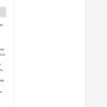
em
uma
tion
a
s:
ais
ho