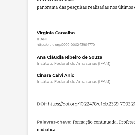
panorama das pesquisas realizadas nos últimos 
Virginia Carvalho
IFAM
https://orcid.org/0000-0002-1396-1770
Ana Cláudia Ribeiro de Souza
Instituto Federal do Amazonas (IFAM)
Cinara Calvi Anic
Instituto Federal do Amazonas (IFAM)
DOI:
https://doi.org/10.22478/ufpb.2359-7003.
Formação continuada, Professo
Palavras-chave:
midiática