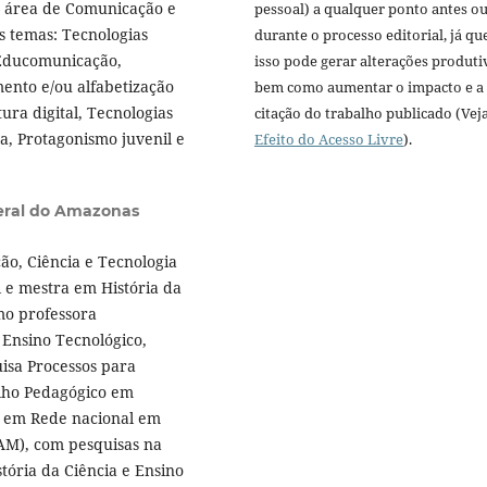
a área de Comunicação e
pessoal) a qualquer ponto antes o
s temas: Tecnologias
durante o processo editorial, já qu
 Educomunicação,
isso pode gerar alterações produti
ento e/ou alfabetização
bem como aumentar o impacto e a
ura digital, Tecnologias
citação do trabalho publicado (Vej
a, Protagonismo juvenil e
Efeito do Acesso Livre
).
deral do Amazonas
ção, Ciência e Tecnologia
 e mestra em História da
mo professora
Ensino Tecnológico,
isa Processos para
alho Pedagógico em
o em Rede nacional em
FAM), com pesquisas na
tória da Ciência e Ensino