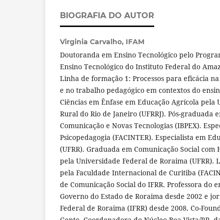
BIOGRAFIA DO AUTOR
Virginia Carvalho,
IFAM
Doutoranda em Ensino Tecnológico pelo Progr
Ensino Tecnológico do Instituto Federal do Ama
Linha de formação 1: Processos para eficácia n
e no trabalho pedagógico em contextos do ensi
Ciências em Ênfase em Educação Agrícola pela 
Rural do Rio de Janeiro (UFRRJ). Pós-graduada 
Comunicação e Novas Tecnologias (IBPEX). Espec
Psicopedagogia (FACINTER). Especialista em Edu
(UFRR). Graduada em Comunicação Social com H
pela Universidade Federal de Roraima (UFRR). 
pela Faculdade Internacional de Curitiba (FACI
de Comunicação Social do IFRR. Professora do 
Governo do Estado de Roraima desde 2002 e jorna
Federal de Roraima (IFRR) desde 2008. Co-Found
Gente. Coordenadora do Núcleo Boa Vista/RR, 