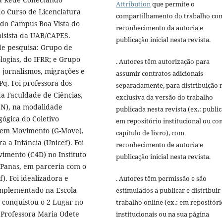
Attribution
que permite o
 Curso de Licenciatura
compartilhamento do trabalho co
 do Campus Boa Vista do
reconhecimento da autoria e
olsista da UAB/CAPES.
publicação inicial nesta revista.
e pesquisa: Grupo de
ogias, do IFRR; e Grupo
. Autores têm autorização para
 jornalismos, migrações e
assumir contratos adicionais
q. Foi professora dos
separadamente, para distribuição 
a Faculdade de Ciências,
exclusiva da versão do trabalho
EN), na modalidade
publicada nesta revista (ex.: publi
gógica do Coletivo
em repositório institucional ou c
 em Movimento (G-Move),
capítulo de livro), com
 a Infância (Unicef). Foi
reconhecimento de autoria e
imento (C4D) no Instituto
publicação inicial nesta revista.
 Panas, em parceria com o
). Foi idealizadora e
. Autores têm permissão e são
mplementado na Escola
estimulados a publicar e distribuir
o conquistou o 2 Lugar no
trabalho online (ex.: em repositóri
 Professora Maria Odete
institucionais ou na sua página