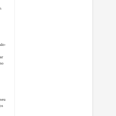
m
não-
car
omo
 seu
os