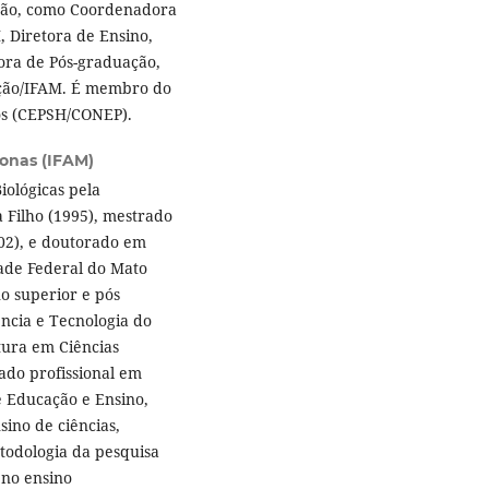
estão, como Coordenadora
 Diretora de Ensino,
ora de Pós-graduação,
vação/IFAM. É membro do
os (CEPSH/CONEP).
zonas (IFAM)
iológicas pela
a Filho (1995), mestrado
02), e doutorado em
dade Federal do Mato
o superior e pós
ência e Tecnologia do
tura em Ciências
rado profissional em
e Educação e Ensino,
ino de ciências,
etodologia da pesquisa
 no ensino