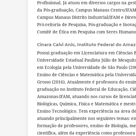
Profissional. Já atuou em diversos cargos na g
da Pós-graduação, Campus Manaus Centro/IFAM,
Campus Manaus Distrito Industrial/IFAM e Diret
Pró-reitoria de Pesquisa, Pós-graduação e Ino
Comitê de Ética em Pesquisa com Seres Human
Cinara Calvi Anic,
Instituto Federal do Ama
Possui graduação em Licenciatura em Ciências B
Universidade Estadual Paulista Júlio de Mesquit
em Ecologia pela Universidade de São Paulo (20
Ensino de Ciências e Matemática pela Universi
Grosso (2016). Atualmente é professora do ensin
graduação no Instituto Federal de Educação, Ci
Amazonas-IFAM, atuando nos cursos de licencia
Biológicas, Química, Física e Matemática e mest
Ensino Tecnológico. Tem experiência na área d
atuando principalmente nos seguintes temas: ens
formação de professores, ensino de Biologia, m
científica, além da experiência como professora