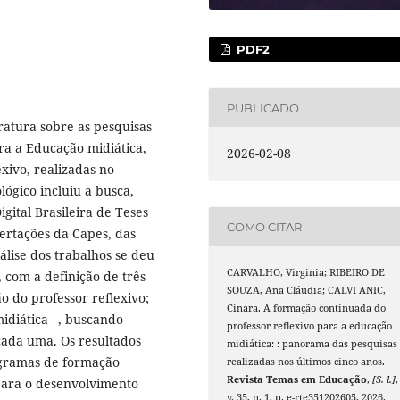
PDF2
PUBLICADO
ratura sobre as pesquisas
ra a Educação midiática,
2026-02-08
xivo, realizadas no
ógico incluiu a busca,
gital Brasileira de Teses
COMO CITAR
sertações da Capes, das
lise dos trabalhos se deu
CARVALHO, Virginia; RIBEIRO DE
, com a definição de três
SOUZA, Ana Cláudia; CALVI ANIC,
o do professor reflexivo;
Cinara. A formação continuada do
idiática –, buscando
professor reflexivo para a educação
cada uma. Os resultados
midiática: : panorama das pesquisas
gramas de formação
realizadas nos últimos cinco anos.
Revista Temas em Educação
,
[S. l.]
,
para o desenvolvimento
v. 35, n. 1, p. e-rte351202605, 2026.