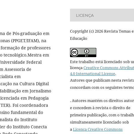
LICENÇA
Copyright (c) 2026 Revista Temas 
ama de Pós-graduação em
Educação
zonas (PPGET/IFAM), na
a formação de professores
no tecnológico.Mestra em
Este trabalho está licenciado sob 
Universidade Federal
licença
Creative Commons Attribu
em Assessoria de
4.0 International License
.
ialista em
Autores que publicam nesta revist
cação na Cultura Digital
concordam com os seguintes termo
abilitação em Jornalismo
Licenciada em Pedagogia
. Autores mantém os direitos autor
NTER). Foi coordenadora
e concedem à revista o direito de
ensino fundamental do
primeira publicação, com o trabal
lista do Instituto
simultaneamente licenciado sob
er do Instituto Conecta
a
Licença Creative Commons
da Rede Conectando