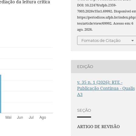
diação da leitura crítica
DOI: 10.22478/ufpb.2359-
7003.2026v35n1.69992. Disponível em
https://periodicos.ufpb.br/index.php/
teo/article/view/69992. Acesso em: 6
ago. 2026.
Fomatos de Citação
EDIÇÃO
v. 35 n. 1 (2026): RTE -
Publicação Contínua - Qualis
A3
SEÇÃO
ARTIGO DE REVISÃO