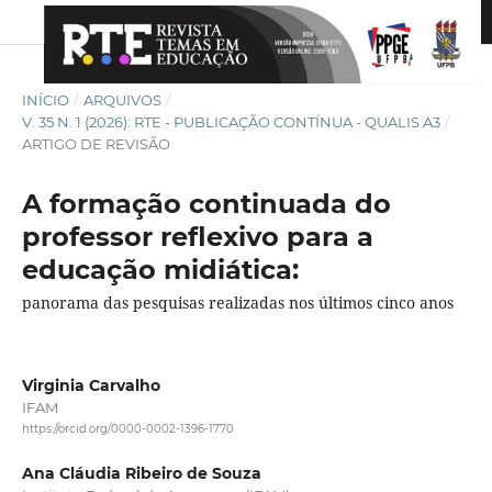
INÍCIO
/
ARQUIVOS
/
V. 35 N. 1 (2026): RTE - PUBLICAÇÃO CONTÍNUA - QUALIS A3
/
ARTIGO DE REVISÃO
A formação continuada do
professor reflexivo para a
educação midiática:
panorama das pesquisas realizadas nos últimos cinco anos
Virginia Carvalho
IFAM
https://orcid.org/0000-0002-1396-1770
Ana Cláudia Ribeiro de Souza