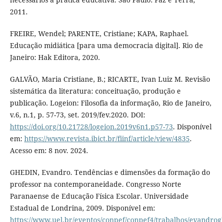
2011.
FREIRE, Wendel; PARENTE, Cristiane; KAPA, Raphael.
Educação midiática [para uma democracia digital]. Rio de
Janeiro: Hak Editora, 2020.
GALVÃO, Maria Cristiane, B.; RICARTE, Ivan Luiz M. Revisão
sistemática da literatura: conceituação, produção e
publicação. Logeion: Filosofia da informação, Rio de Janeiro,
v.6, n.1, p. 57-73, set. 2019/fev.2020. DOI:
https://doi.org/10.21728/logeion.2019v6n1.p57-73
. Disponível
em:
https://www.revista.ibict.br/fiinf/article/view/4835
.
Acesso em: 8 nov. 2024.
GHEDIN, Evandro. Tendências e dimensões da formação do
professor na contemporaneidade. Congresso Norte
Paranaense de Educação Física Escolar. Universidade
Estadual de Londrina, 2009. Disponível em:
https://www.uel.br/eventos/conpef/conpef4/trabalhos/evandro