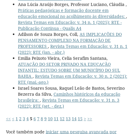
Ana Lúcia Araújo Borges, Professor Luciano, Cláudia ,
Práticas pedagógicas e formação docente em
educação emocional no acolhimento às diversidades:
,
Revista Temas em Educação: v. 34 n. 1 (2025): RTE -
Publicação Contínua - Qualis A4
Adilson de Souza Borges, Coll,
AS IMPLICAÇÕES DO
PENSAMENTO COMPLEXO NA FORMAÇÃO DE
PROFESSORES
,
Revista Temas em Educação: v. 31 n. 1
(2022): RTE (jan. - abr.)
Emilia Peixoto Vieira, Celia Serafim Santana,
ATUAÇÃO DO SETOR PRIVADO NA EDUCAÇÃO
INFANTIL: ESTUDO SOBRE UM MUNICÍPIO DO SUL
BAHIA
,
Revista Temas em Educação: v. 30 n. 2 (2021):
RTE (mai.-ago.)
Israel Soares Sousa, Raquel Leão de Bastos, Severino
Bezerra da Silva,
Caminhos históricos da educação
brasileira:
,
Revista Temas em Educação: v. 31 n. 3
(2022): RTE (set. - dez.)
<<
<
1
2
3
4
5
6
7
8
9
10
11
12
13
14
15
>
>>
Você também pode
iniciar uma pesquisa avançada por