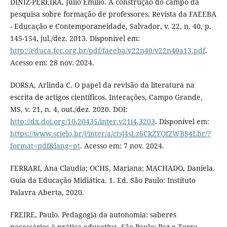
DINIZ-PEREIRA, Júlio Emílio. A construção do campo da
pesquisa sobre formação de professores. Revista da FAEEBA
- Educação e Contemporaneidade, Salvador, v. 22, n. 40, p.
145-154, jul./dez. 2013. Disponível em:
http://educa.fcc.org.br/pdf/faeeba/v22n40/v22n40a13.pdf
.
Acesso em: 28 nov. 2024.
DORSA, Arlinda C. O papel da revisão da literatura na
escrita de artigos científicos. Interações, Campo Grande,
MS, v. 21, n. 4, out./dez. 2020. DOI:
http://dx.doi.org/10.20435/inter.v21i4.3203
. Disponível em:
https://www.scielo.br/j/inter/a/ctsj4sLz6CkZYQfZWBS4Lbr/?
format=pdf&lang=pt
. Acesso em: 7 nov. 2024.
FERRARI, Ana Claudia; OCHS, Mariana; MACHADO, Daniela.
Guia da Educação Midiática. 1. Ed. São Paulo: Instituto
Palavra Aberta, 2020.
FREIRE, Paulo. Pedagogia da autonomia: saberes
necessários à prática educativa. São Paulo: Paz e Terra,