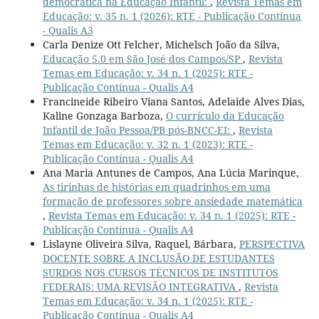
democrática na Educação Infantil:
,
Revista Temas em
Educação: v. 35 n. 1 (2026): RTE - Publicação Contínua
- Qualis A3
Carla Denize Ott Felcher, Michelsch João da Silva,
Educação 5.0 em São José dos Campos/SP
,
Revista
Temas em Educação: v. 34 n. 1 (2025): RTE -
Publicação Contínua - Qualis A4
Francineide Ribeiro Viana Santos, Adelaide Alves Dias,
Kaline Gonzaga Barboza,
O currículo da Educação
Infantil de João Pessoa/PB pós-BNCC-EI:
,
Revista
Temas em Educação: v. 32 n. 1 (2023): RTE -
Publicação Contínua - Qualis A4
Ana Maria Antunes de Campos, Ana Lúcia Marinque,
As tirinhas de histórias em quadrinhos em uma
formação de professores sobre ansiedade matemática
,
Revista Temas em Educação: v. 34 n. 1 (2025): RTE -
Publicação Contínua - Qualis A4
Lislayne Oliveira Silva, Raquel, Bárbara,
PERSPECTIVA
DOCENTE SOBRE A INCLUSÃO DE ESTUDANTES
SURDOS NOS CURSOS TÉCNICOS DE INSTITUTOS
FEDERAIS: UMA REVISÃO INTEGRATIVA
,
Revista
Temas em Educação: v. 34 n. 1 (2025): RTE -
Publicação Contínua - Qualis A4