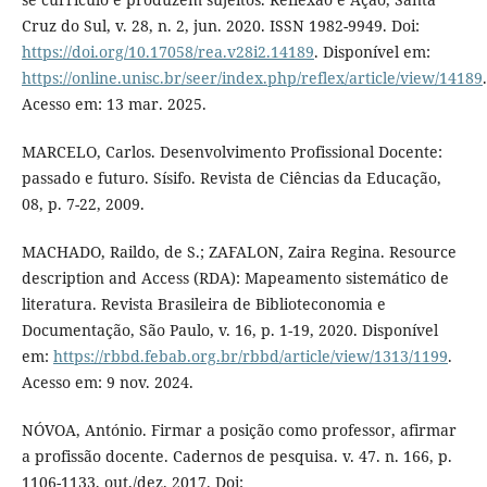
Cruz do Sul, v. 28, n. 2, jun. 2020. ISSN 1982-9949. Doi:
https://doi.org/10.17058/rea.v28i2.14189
. Disponível em:
https://online.unisc.br/seer/index.php/reflex/article/view/14189
.
Acesso em: 13 mar. 2025.
MARCELO, Carlos. Desenvolvimento Profissional Docente:
passado e futuro. Sísifo. Revista de Ciências da Educação,
08, p. 7-22, 2009.
MACHADO, Raildo, de S.; ZAFALON, Zaira Regina. Resource
description and Access (RDA): Mapeamento sistemático de
literatura. Revista Brasileira de Biblioteconomia e
Documentação, São Paulo, v. 16, p. 1-19, 2020. Disponível
em:
https://rbbd.febab.org.br/rbbd/article/view/1313/1199
.
Acesso em: 9 nov. 2024.
NÓVOA, António. Firmar a posição como professor, afirmar
a profissão docente. Cadernos de pesquisa. v. 47. n. 166, p.
1106-1133, out./dez. 2017. Doi: