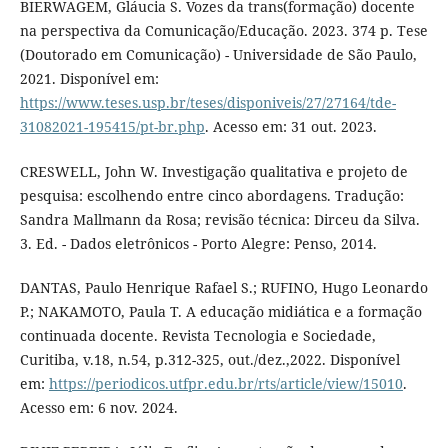
BIERWAGEM, Gláucia S. Vozes da trans(formação) docente
na perspectiva da Comunicação/Educação. 2023. 374 p. Tese
(Doutorado em Comunicação) - Universidade de São Paulo,
2021. Disponível em:
https://www.teses.usp.br/teses/disponiveis/27/27164/tde-
31082021-195415/pt-br.php
. Acesso em: 31 out. 2023.
CRESWELL, John W. Investigação qualitativa e projeto de
pesquisa: escolhendo entre cinco abordagens. Tradução:
Sandra Mallmann da Rosa; revisão técnica: Dirceu da Silva.
3. Ed. - Dados eletrônicos - Porto Alegre: Penso, 2014.
DANTAS, Paulo Henrique Rafael S.; RUFINO, Hugo Leonardo
P.; NAKAMOTO, Paula T. A educação midiática e a formação
continuada docente. Revista Tecnologia e Sociedade,
Curitiba, v.18, n.54, p.312-325, out./dez.,2022. Disponível
em:
https://periodicos.utfpr.edu.br/rts/article/view/15010
.
Acesso em: 6 nov. 2024.