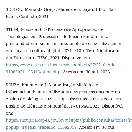
SETTON, Maria da Graça. Mídia e educação. 1 Ed. - São
Paulo: Contexto, 2021.
STEIN, Graziela G. O Processo de Apropriação de
Tecnologias por Professores do Ensino Fundamental:
possibilidades a partir do curso piloto de especialização em
educação na cultura digital. 2021. 213p. Tese (Doutorado
em Educação) - UFSC, 2021. Disponível em:
https://www.teses.usp.br/teses/disponiveis/27/27164/tde-
31082021-195415/pt-br.php
. Acesso em: 30 out. 2023
SOUZA, Katiane de J. Alfabetização Midiática e
Informacional: uma análise sobre as práticas docentes no
ensino de Biologia. 2022. 199p. Dissertação. (Mestrado em
Ensino de Ciências e Matemática) - UFMA, 2022. Disponível
em:
https://sucupira.capes.gov.br/sucupira/public/consultas/coleta
popup=true&id_trabalho=13582319
. Acesso em: 30 out.