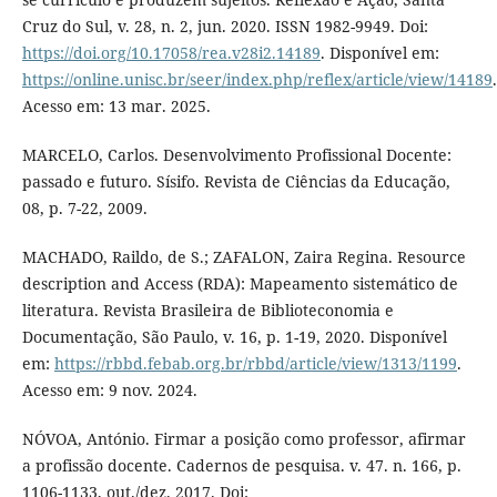
Cruz do Sul, v. 28, n. 2, jun. 2020. ISSN 1982-9949. Doi:
https://doi.org/10.17058/rea.v28i2.14189
. Disponível em:
https://online.unisc.br/seer/index.php/reflex/article/view/14189
.
Acesso em: 13 mar. 2025.
MARCELO, Carlos. Desenvolvimento Profissional Docente:
passado e futuro. Sísifo. Revista de Ciências da Educação,
08, p. 7-22, 2009.
MACHADO, Raildo, de S.; ZAFALON, Zaira Regina. Resource
description and Access (RDA): Mapeamento sistemático de
literatura. Revista Brasileira de Biblioteconomia e
Documentação, São Paulo, v. 16, p. 1-19, 2020. Disponível
em:
https://rbbd.febab.org.br/rbbd/article/view/1313/1199
.
Acesso em: 9 nov. 2024.
NÓVOA, António. Firmar a posição como professor, afirmar
a profissão docente. Cadernos de pesquisa. v. 47. n. 166, p.
1106-1133, out./dez. 2017. Doi: