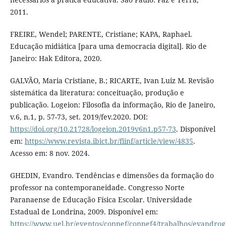
2011.
FREIRE, Wendel; PARENTE, Cristiane; KAPA, Raphael.
Educação midiática [para uma democracia digital]. Rio de
Janeiro: Hak Editora, 2020.
GALVÃO, Maria Cristiane, B.; RICARTE, Ivan Luiz M. Revisão
sistemática da literatura: conceituação, produção e
publicação. Logeion: Filosofia da informação, Rio de Janeiro,
v.6, n.1, p. 57-73, set. 2019/fev.2020. DOI:
https://doi.org/10.21728/logeion.2019v6n1.p57-73
. Disponível
em:
https://www.revista.ibict.br/fiinf/article/view/4835
.
Acesso em: 8 nov. 2024.
GHEDIN, Evandro. Tendências e dimensões da formação do
professor na contemporaneidade. Congresso Norte
Paranaense de Educação Física Escolar. Universidade
Estadual de Londrina, 2009. Disponível em:
https://www.uel.br/eventos/conpef/conpef4/trabalhos/evandro