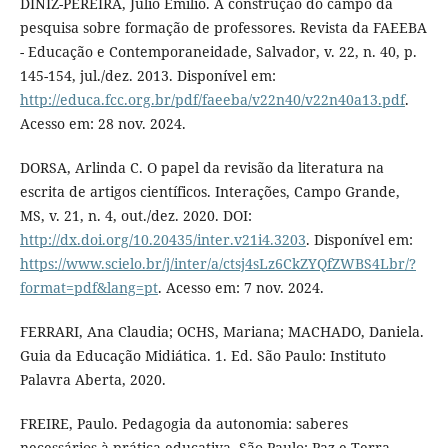
DINIZ-PEREIRA, Júlio Emílio. A construção do campo da
pesquisa sobre formação de professores. Revista da FAEEBA
- Educação e Contemporaneidade, Salvador, v. 22, n. 40, p.
145-154, jul./dez. 2013. Disponível em:
http://educa.fcc.org.br/pdf/faeeba/v22n40/v22n40a13.pdf
.
Acesso em: 28 nov. 2024.
DORSA, Arlinda C. O papel da revisão da literatura na
escrita de artigos científicos. Interações, Campo Grande,
MS, v. 21, n. 4, out./dez. 2020. DOI:
http://dx.doi.org/10.20435/inter.v21i4.3203
. Disponível em:
https://www.scielo.br/j/inter/a/ctsj4sLz6CkZYQfZWBS4Lbr/?
format=pdf&lang=pt
. Acesso em: 7 nov. 2024.
FERRARI, Ana Claudia; OCHS, Mariana; MACHADO, Daniela.
Guia da Educação Midiática. 1. Ed. São Paulo: Instituto
Palavra Aberta, 2020.
FREIRE, Paulo. Pedagogia da autonomia: saberes
necessários à prática educativa. São Paulo: Paz e Terra,