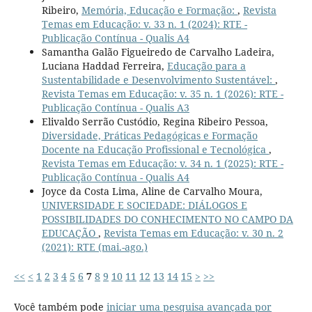
Ribeiro,
Memória, Educação e Formação:
,
Revista
Temas em Educação: v. 33 n. 1 (2024): RTE -
Publicação Contínua - Qualis A4
Samantha Galão Figueiredo de Carvalho Ladeira,
Luciana Haddad Ferreira,
Educação para a
Sustentabilidade e Desenvolvimento Sustentável:
,
Revista Temas em Educação: v. 35 n. 1 (2026): RTE -
Publicação Contínua - Qualis A3
Elivaldo Serrão Custódio, Regina Ribeiro Pessoa,
Diversidade, Práticas Pedagógicas e Formação
Docente na Educação Profissional e Tecnológica
,
Revista Temas em Educação: v. 34 n. 1 (2025): RTE -
Publicação Contínua - Qualis A4
Joyce da Costa Lima, Aline de Carvalho Moura,
UNIVERSIDADE E SOCIEDADE: DIÁLOGOS E
POSSIBILIDADES DO CONHECIMENTO NO CAMPO DA
EDUCAÇÃO
,
Revista Temas em Educação: v. 30 n. 2
(2021): RTE (mai.-ago.)
<<
<
1
2
3
4
5
6
7
8
9
10
11
12
13
14
15
>
>>
Você também pode
iniciar uma pesquisa avançada por