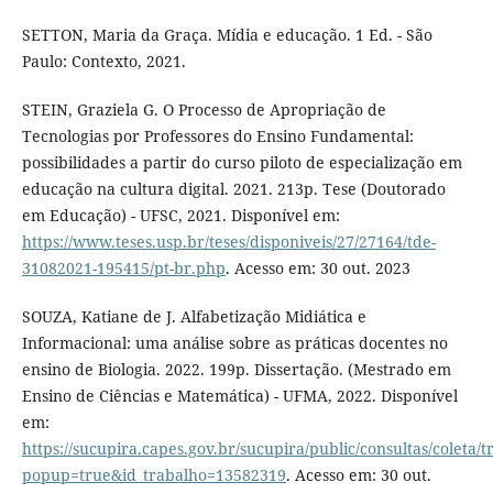
SETTON, Maria da Graça. Mídia e educação. 1 Ed. - São
Paulo: Contexto, 2021.
STEIN, Graziela G. O Processo de Apropriação de
Tecnologias por Professores do Ensino Fundamental:
possibilidades a partir do curso piloto de especialização em
educação na cultura digital. 2021. 213p. Tese (Doutorado
em Educação) - UFSC, 2021. Disponível em:
https://www.teses.usp.br/teses/disponiveis/27/27164/tde-
31082021-195415/pt-br.php
. Acesso em: 30 out. 2023
SOUZA, Katiane de J. Alfabetização Midiática e
Informacional: uma análise sobre as práticas docentes no
ensino de Biologia. 2022. 199p. Dissertação. (Mestrado em
Ensino de Ciências e Matemática) - UFMA, 2022. Disponível
em:
https://sucupira.capes.gov.br/sucupira/public/consultas/coleta
popup=true&id_trabalho=13582319
. Acesso em: 30 out.