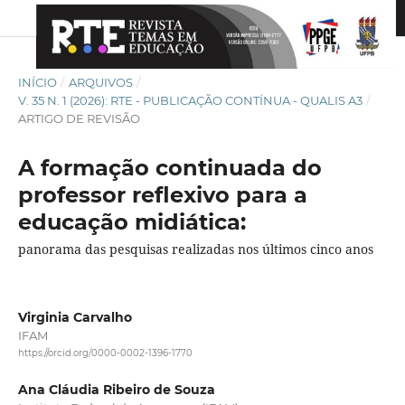
INÍCIO
/
ARQUIVOS
/
V. 35 N. 1 (2026): RTE - PUBLICAÇÃO CONTÍNUA - QUALIS A3
/
ARTIGO DE REVISÃO
A formação continuada do
professor reflexivo para a
educação midiática:
panorama das pesquisas realizadas nos últimos cinco anos
Virginia Carvalho
IFAM
https://orcid.org/0000-0002-1396-1770
Ana Cláudia Ribeiro de Souza