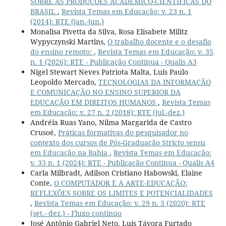
SOBRE AS PRODUÇÕES ACADÊMICO-CIENTÍFICAS DO
BRASIL
,
Revista Temas em Educação: v. 23 n. 1
(2014): RTE (jan.-jun.)
Monalisa Pivetta da Silva, Rosa Elisabete Militz
Wypyczynski Martins,
O trabalho docente e o desafio
do ensino remoto:
,
Revista Temas em Educação: v. 35
n. 1 (2026): RTE - Publicação Contínua - Qualis A3
Nigel Stewart Neves Patriota Malta, Luis Paulo
Leopoldo Mercado,
TECNOLOGIAS DA INFORMAÇÃO
E COMUNICAÇÃO NO ENSINO SUPERIOR DA
EDUCAÇÃO EM DIREITOS HUMANOS
,
Revista Temas
em Educação: v. 27 n. 2 (2018): RTE (jul.-dez.)
Andréia Ruas Yano, Nilma Margarida de Castro
Crusoé,
Práticas formativas do pesquisador no
contexto dos cursos de Pós-Graduação Stricto sensu
em Educação na Bahia
,
Revista Temas em Educação:
v. 33 n. 1 (2024): RTE - Publicação Contínua - Qualis A4
Carla Milbradt, Adilson Cristiano Habowski, Elaine
Conte,
O COMPUTADOR E A ARTE-EDUCAÇÃO:
REFLEXÕES SOBRE OS LIMITES E POTENCIALIDADES
,
Revista Temas em Educação: v. 29 n. 3 (2020): RTE
(set.- dez.) - Fluxo contínuo
José Antônio Gabriel Neto, Luís Távora Furtado