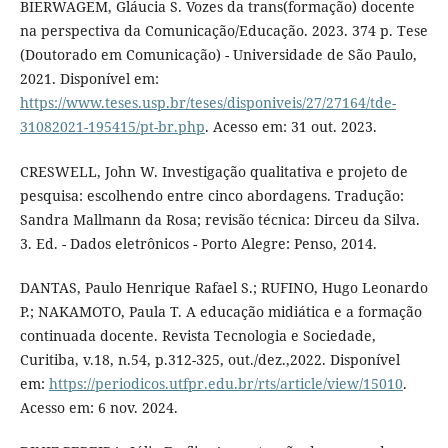
BIERWAGEM, Gláucia S. Vozes da trans(formação) docente
na perspectiva da Comunicação/Educação. 2023. 374 p. Tese
(Doutorado em Comunicação) - Universidade de São Paulo,
2021. Disponível em:
https://www.teses.usp.br/teses/disponiveis/27/27164/tde-
31082021-195415/pt-br.php
. Acesso em: 31 out. 2023.
CRESWELL, John W. Investigação qualitativa e projeto de
pesquisa: escolhendo entre cinco abordagens. Tradução:
Sandra Mallmann da Rosa; revisão técnica: Dirceu da Silva.
3. Ed. - Dados eletrônicos - Porto Alegre: Penso, 2014.
DANTAS, Paulo Henrique Rafael S.; RUFINO, Hugo Leonardo
P.; NAKAMOTO, Paula T. A educação midiática e a formação
continuada docente. Revista Tecnologia e Sociedade,
Curitiba, v.18, n.54, p.312-325, out./dez.,2022. Disponível
em:
https://periodicos.utfpr.edu.br/rts/article/view/15010
.
Acesso em: 6 nov. 2024.