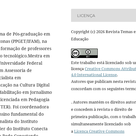
LICENÇA
Copyright (c) 2026 Revista Temas 
ama de Pós-graduação em
Educação
zonas (PPGET/IFAM), na
a formação de professores
no tecnológico.Mestra em
Este trabalho está licenciado sob 
Universidade Federal
licença
Creative Commons Attribu
em Assessoria de
4.0 International License
.
ialista em
Autores que publicam nesta revist
cação na Cultura Digital
concordam com os seguintes termo
abilitação em Jornalismo
Licenciada em Pedagogia
. Autores mantém os direitos autor
NTER). Foi coordenadora
e concedem à revista o direito de
ensino fundamental do
primeira publicação, com o trabal
lista do Instituto
simultaneamente licenciado sob
er do Instituto Conecta
a
Licença Creative Commons
da Rede Conectando