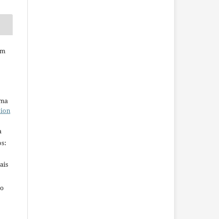
em
uma
tion
a
s:
ais
ho