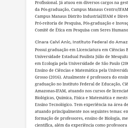
Profissional. Já atuou em diversos cargos na g
da Pós-graduação, Campus Manaus Centro/IFAM,
Campus Manaus Distrito Industrial/IFAM e Diret
Pró-reitoria de Pesquisa, Pós-graduação e Ino
Comitê de Ética em Pesquisa com Seres Human
Cinara Calvi Anic,
Instituto Federal do Ama
Possui graduação em Licenciatura em Ciências B
Universidade Estadual Paulista Júlio de Mesquit
em Ecologia pela Universidade de São Paulo (20
Ensino de Ciências e Matemática pela Universi
Grosso (2016). Atualmente é professora do ensin
graduação no Instituto Federal de Educação, Ci
Amazonas-IFAM, atuando nos cursos de licencia
Biológicas, Química, Física e Matemática e mest
Ensino Tecnológico. Tem experiência na área d
atuando principalmente nos seguintes temas: ens
formação de professores, ensino de Biologia, m
científica, além da experiência como professora