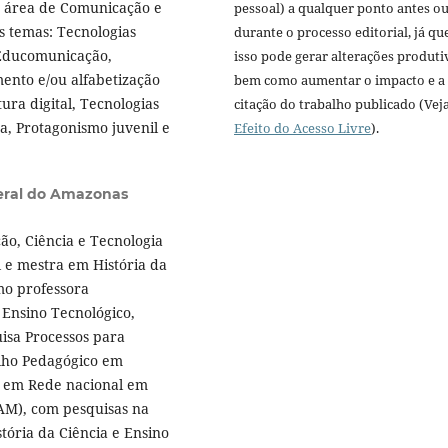
a área de Comunicação e
pessoal) a qualquer ponto antes o
s temas: Tecnologias
durante o processo editorial, já qu
 Educomunicação,
isso pode gerar alterações produti
ento e/ou alfabetização
bem como aumentar o impacto e a
ura digital, Tecnologias
citação do trabalho publicado (Vej
a, Protagonismo juvenil e
Efeito do Acesso Livre
).
deral do Amazonas
ção, Ciência e Tecnologia
 e mestra em História da
mo professora
Ensino Tecnológico,
isa Processos para
alho Pedagógico em
o em Rede nacional em
FAM), com pesquisas na
tória da Ciência e Ensino