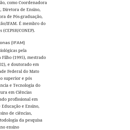
estão, como Coordenadora
 Diretora de Ensino,
ora de Pós-graduação,
vação/IFAM. É membro do
os (CEPSH/CONEP).
zonas (IFAM)
iológicas pela
a Filho (1995), mestrado
02), e doutorado em
dade Federal do Mato
o superior e pós
ência e Tecnologia do
tura em Ciências
rado profissional em
e Educação e Ensino,
ino de ciências,
etodologia da pesquisa
 no ensino