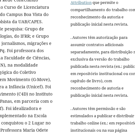
Attribution
que permite o
 Curso de Licenciatura
compartilhamento do trabalho co
 do Campus Boa Vista do
reconhecimento da autoria e
olsista da UAB/CAPES.
publicação inicial nesta revista.
e pesquisa: Grupo de
ogias, do IFRR; e Grupo
. Autores têm autorização para
 jornalismos, migrações e
assumir contratos adicionais
q. Foi professora dos
separadamente, para distribuição 
a Faculdade de Ciências,
exclusiva da versão do trabalho
EN), na modalidade
publicada nesta revista (ex.: publi
gógica do Coletivo
em repositório institucional ou c
 em Movimento (G-Move),
capítulo de livro), com
 a Infância (Unicef). Foi
reconhecimento de autoria e
imento (C4D) no Instituto
publicação inicial nesta revista.
 Panas, em parceria com o
). Foi idealizadora e
. Autores têm permissão e são
mplementado na Escola
estimulados a publicar e distribuir
o conquistou o 2 Lugar no
trabalho online (ex.: em repositóri
 Professora Maria Odete
institucionais ou na sua página