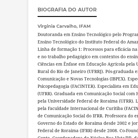
BIOGRAFIA DO AUTOR
Virginia Carvalho,
IFAM
Doutoranda em Ensino Tecnológico pelo Progr
Ensino Tecnológico do Instituto Federal do Ama
Linha de formação 1: Processos para eficácia n
e no trabalho pedagógico em contextos do ensi
Ciências em Ênfase em Educação Agrícola pela 
Rural do Rio de Janeiro (UFRRJ). Pós-graduada 
Comunicação e Novas Tecnologias (IBPEX). Espec
Psicopedagogia (FACINTER). Especialista em Edu
(UFRR). Graduada em Comunicação Social com H
pela Universidade Federal de Roraima (UFRR). 
pela Faculdade Internacional de Curitiba (FACI
de Comunicação Social do IFRR. Professora do 
Governo do Estado de Roraima desde 2002 e jorna
Federal de Roraima (IFRR) desde 2008. Co-Found
Gente. Coordenadora do Núcleo Boa Vista/RR, 