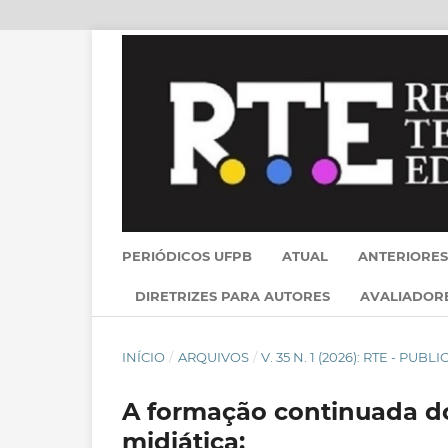
PERIÓDICOS UFPB
ATUAL
ANTERIORES
DIRETRIZES PARA AUTORES
AVALIADOR
INÍCIO
/
ARQUIVOS
/
V. 35 N. 1 (2026): RTE - PU
A formação continuada do
midiática: