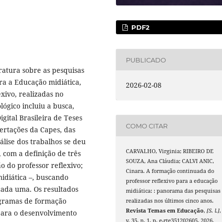
PDF2
PUBLICADO
ratura sobre as pesquisas
ra a Educação midiática,
2026-02-08
xivo, realizadas no
ógico incluiu a busca,
gital Brasileira de Teses
COMO CITAR
sertações da Capes, das
lise dos trabalhos se deu
CARVALHO, Virginia; RIBEIRO DE
, com a definição de três
SOUZA, Ana Cláudia; CALVI ANIC,
o do professor reflexivo;
Cinara. A formação continuada do
idiática –, buscando
professor reflexivo para a educação
cada uma. Os resultados
midiática: : panorama das pesquisas
gramas de formação
realizadas nos últimos cinco anos.
Revista Temas em Educação
,
[S. l.]
,
para o desenvolvimento
v. 35, n. 1, p. e-rte351202605, 2026.