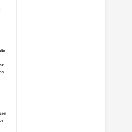
m
não-
car
omo
 seu
os