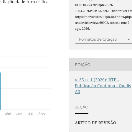
diação da leitura crítica
DOI: 10.22478/ufpb.2359-
7003.2026v35n1.69992. Disponível em
https://periodicos.ufpb.br/index.php/
teo/article/view/69992. Acesso em: 7
ago. 2026.
Fomatos de Citação
EDIÇÃO
v. 35 n. 1 (2026): RTE -
Publicação Contínua - Qualis
A3
SEÇÃO
ARTIGO DE REVISÃO