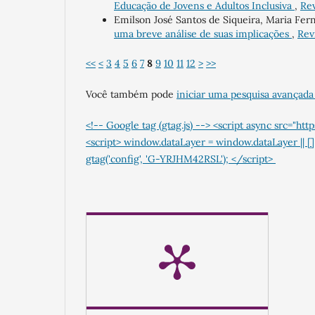
Educação de Jovens e Adultos Inclusiva
,
Rev
Emilson José Santos de Siqueira, Maria Fer
uma breve análise de suas implicações
,
Rev
<<
<
3
4
5
6
7
8
9
10
11
12
>
>>
Você também pode
iniciar uma pesquisa avançada
<!-- Google tag (gtag.js) --> <script async src
<script> window.dataLayer = window.dataLayer || [];
gtag('config', 'G-YRJHM42RSL'); </script>