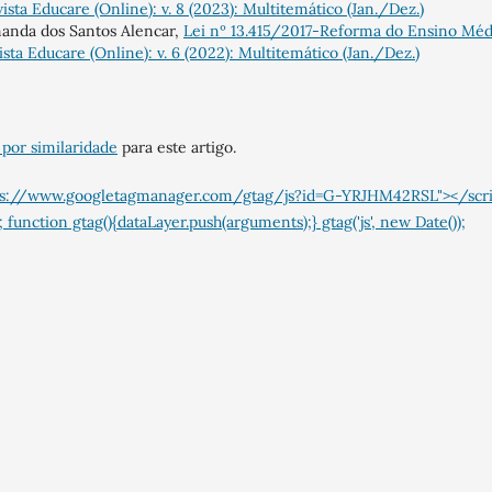
ista Educare (Online): v. 8 (2023): Multitemático (Jan./Dez.)
nanda dos Santos Alencar,
Lei nº 13.415/2017-Reforma do Ensino Méd
ista Educare (Online): v. 6 (2022): Multitemático (Jan./Dez.)
 por similaridade
para este artigo.
="https://www.googletagmanager.com/gtag/js?id=G-YRJHM42RSL"></scr
 function gtag(){dataLayer.push(arguments);} gtag('js', new Date());