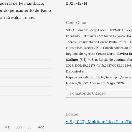
2023-12-14
Federal de Pernambuco,
vor do pensamento de Paulo
com Erivalda Torres
Como Citar
SILVA, Eduardo Jorge Lopes; HERMIDA , Jor
Fernando. Entrevista com Maria Erivalda Dos
Torres: Presidenta do Centro Paulo Freire - 
e Pesquisas, Recife/PE e Coordenadora do F
Regional do Agreste Centro Norte.
Revista E
(Online)
,
[S. l.]
, v. 8, n. Edição de contínuo flu
2023. DOI: 10.22478/ufpb.2527-1083.2023v8
Disponível em:
https://periodicos.ufpb.br/index.php/educar
le/view/68852. Acesso em: 9 ago. 2026.
Fomatos de Citação
Edição
v. 8 (2023): Multitemático (Jan./De