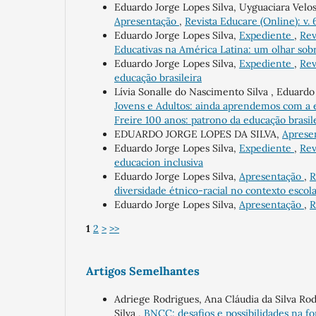
Eduardo Jorge Lopes Silva, Uyguaciara Velos
Apresentação
,
Revista Educare (Online): v. 
Eduardo Jorge Lopes Silva,
Expediente
,
Rev
Educativas na América Latina: um olhar sob
Eduardo Jorge Lopes Silva,
Expediente
,
Rev
educação brasileira
Lívia Sonalle do Nascimento Silva , Eduardo
Jovens e Adultos: ainda aprendemos com a
Freire 100 anos: patrono da educação brasil
EDUARDO JORGE LOPES DA SILVA,
Aprese
Eduardo Jorge Lopes Silva,
Expediente
,
Rev
educacion inclusiva
Eduardo Jorge Lopes Silva,
Apresentação
,
R
diversidade étnico-racial no contexto escol
Eduardo Jorge Lopes Silva,
Apresentação
,
R
1
2
>
>>
Artigos Semelhantes
Adriege Rodrigues, Ana Cláudia da Silva Ro
Silva ,
BNCC: desafios e possibilidades na f