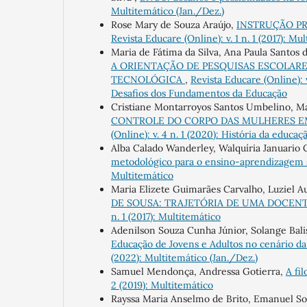
Multitemático (Jan./Dez.)
Rose Mary de Souza Araújo,
INSTRUÇÃO PR
Revista Educare (Online): v. 1 n. 1 (2017): Mu
Maria de Fátima da Silva, Ana Paula Santos 
A ORIENTAÇÃO DE PESQUISAS ESCOLARE
TECNOLÓGICA
,
Revista Educare (Online):
Desafios dos Fundamentos da Educação
Cristiane Montarroyos Santos Umbelino, Ma
CONTROLE DO CORPO DAS MULHERES E
(Online): v. 4 n. 1 (2020): História da educa
Alba Calado Wanderley, Walquíria Januario
metodológico para o ensino-aprendizagem s
Multitemático
Maria Elizete Guimarães Carvalho, Luziel Au
DE SOUSA: TRAJETÓRIA DE UMA DOCENT
n. 1 (2017): Multitemático
Adenilson Souza Cunha Júnior, Solange Balisa
Educação de Jovens e Adultos no cenário d
(2022): Multitemático (Jan./Dez.)
Samuel Mendonça, Andressa Gotierra,
A fi
2 (2019): Multitemático
Rayssa Maria Anselmo de Brito, Emanuel S