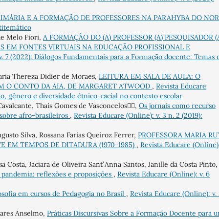
IMÁRIA E A FORMAÇÃO DE PROFESSORES NA PARAHYBA DO NO
ltitemático
de Melo Fiori,
A FORMAÇÃO DO (A) PROFESSOR (A) PESQUISADOR (A
S EM FONTES VIRTUAIS NA EDUCAÇÃO PROFISSIONAL E
 v. 7 (2022): Diálogos Fundamentais para a Formação docente: Temas 
ria Thereza Didier de Moraes,
LEITURA EM SALA DE AULA: O
M O CONTO DA AIA, DE MARGARET ATWOOD
,
Revista Educare
ção, gênero e diversidade étnico-racial no contexto escolar
 Cavalcante, Thais Gomes de Vasconcelos,
Os jornais como recurso
obre afro-brasileiros
,
Revista Educare (Online): v. 3 n. 2 (2019):
gusto Silva, Rossana Farias Queiroz Ferrer,
PROFESSORA MARIA R
E EM TEMPOS DE DITADURA (1970-1985)
,
Revista Educare (Online):
 Costa, Jaciara de Oliveira Sant´´ Anna Santos, Janille da Costa Pinto
a pandemia: reflexões e proposições
,
Revista Educare (Online): v. 6
losofia em cursos de Pedagogia no Brasil
,
Revista Educare (Online): v. 
oares Anselmo,
Práticas Discursivas Sobre a Formação Docente para 