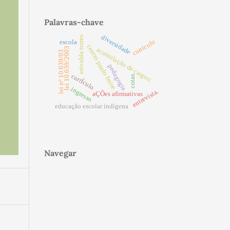
Palavras-chave
diversidade
erivalda torres
currículo
escola
centro paulo freire
acumulação de cargos;
lei 10.639/2003
lei nº 10.639/03
pedagogia
currÍculo
cotas
ingresso
entrevista.
aÇÕes afirmativas
educação escolar indígena
Navegar