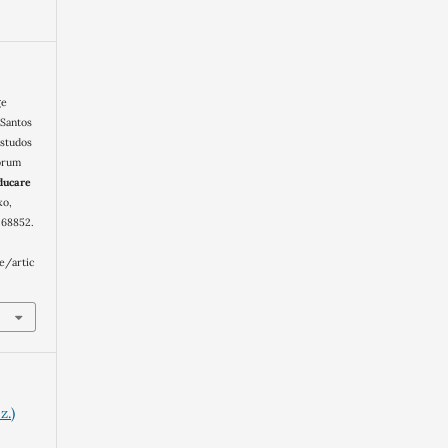
ge
 Santos
Estudos
órum
ducare
xo,
.68852.
e/artic
z.)