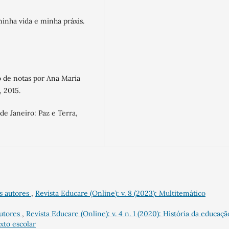
minha vida e minha práxis.
o de notas por Ana Maria
, 2015.
de Janeiro: Paz e Terra,
os autores
,
Revista Educare (Online): v. 8 (2023): Multitemático
autores
,
Revista Educare (Online): v. 4 n. 1 (2020): História da educaçã
xto escolar