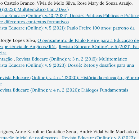
o Castelo Branco, Vívia de Melo Silva, Rose Mary de Souza Araújo,
6 (2022): Multitemático (Jan./Dez.)
ista Educare (Online): v. 10 (2024): Dossiê: Políticas Públicas e Prática
re diferentes contextos formativos
ista Educare (Online): v. 5 (2021): Paulo Freire 100 anos: patrono da
 Jorge Lopes Silva,
O pensamento de Paulo Freire para a Educação de
 experiência de Angicos/RN
,
Revista Educare (Online): v. 5 (2021): Pa
eira
ntação
,
Revista Educare (Online): v. 3 n. 2 (2019): Multitemático
ista Educare (Online): v. 9 (2023): Dossiê: Retos y desafíos para una
evista Educare (Online): v. 4 n. 1 (2020): História da educação, gênero
ar
evista Educare (Online): v. 4 n. 2 (2020): Diálogos Fundamentais
drigues, Anne Karoline Cantalice Sena , André Vidal Valle Machado d
ormação inicial de professores
,
Revista Educare (Online): v. 8 (2023):