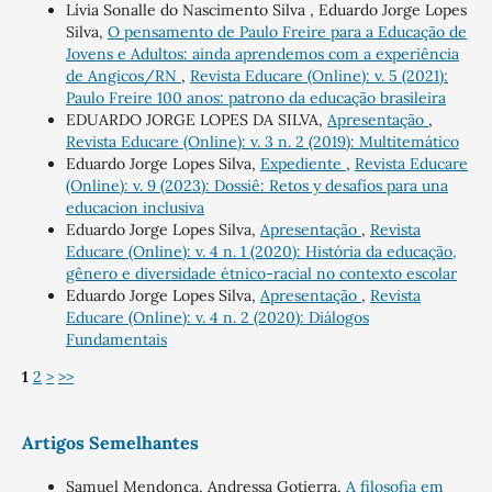
Lívia Sonalle do Nascimento Silva , Eduardo Jorge Lopes
Silva,
O pensamento de Paulo Freire para a Educação de
Jovens e Adultos: ainda aprendemos com a experiência
de Angicos/RN
,
Revista Educare (Online): v. 5 (2021):
Paulo Freire 100 anos: patrono da educação brasileira
EDUARDO JORGE LOPES DA SILVA,
Apresentação
,
Revista Educare (Online): v. 3 n. 2 (2019): Multitemático
Eduardo Jorge Lopes Silva,
Expediente
,
Revista Educare
(Online): v. 9 (2023): Dossiê: Retos y desafíos para una
educacion inclusiva
Eduardo Jorge Lopes Silva,
Apresentação
,
Revista
Educare (Online): v. 4 n. 1 (2020): História da educação,
gênero e diversidade étnico-racial no contexto escolar
Eduardo Jorge Lopes Silva,
Apresentação
,
Revista
Educare (Online): v. 4 n. 2 (2020): Diálogos
Fundamentais
1
2
>
>>
Artigos Semelhantes
Samuel Mendonça, Andressa Gotierra,
A filosofia em