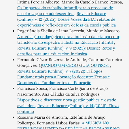
Fatima Pereira Alberto, Manuella Castelo Branco Pessoa,
Os Impactos do trabalho infantil para o processo de
escolarização de adolescentes
,
Revista Educare
(Online): v. 12 (2025): Dossiê Vozes da EJA: relatos de
experiências e reflexões em defesa da escola pública
Rogerlândia Sheila de Lima Lacerda, Munique Massaro,
A mediação pedagógica para a inclusão da criança com
transtorno do espectro autista na Educação Infantil
,
Revista Educare (Online): v. 9 (2023): Dossiê: Retos y
desafíos para una educacion inclusiva
Fernando Cézar Bezerra de Andrade, Catarina Carneiro
Gonçalves,
QUANDO UM CEGO GUIA OUTROS:
,
Revista Educare (Online): v. 7 (2022): Diálogos
Fundamentais para a Formação docente: Temas e
Desafios dos Fundamentos da Educação
Francisco Sousa, Francisco Cartegiano de Araújo
Nascimento, Ana Cláudia da Silva Rodrigues,
Dispositivos e discursos: nova gestão pública e estado
avaliador
,
Revista Educare (Online): v. 14 (2026): Fluxo
contínuo
Roseane Maria de Amorim, Estefânia de Araujo
Policarpo, Fernanda Lisboa Farias,
A MÚSICA NO
DESENVOLVIMENTO DAS PRÁTICAS ESCOLARES NO