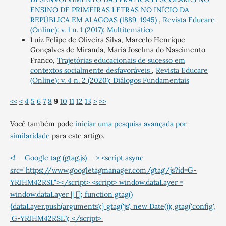
ENSINO DE PRIMEIRAS LETRAS NO INÍCIO DA
REPÚBLICA EM ALAGOAS (1889–1945)
,
Revista Educare
(Online): v. 1 n. 1 (2017): Multitemático
Luiz Felipe de Oliveira Silva, Marcelo Henrique
Gonçalves de Miranda, Maria Joselma do Nascimento
Franco,
Trajetórias educacionais de sucesso em
contextos socialmente desfavoráveis
,
Revista Educare
(Online): v. 4 n. 2 (2020): Diálogos Fundamentais
<<
<
4
5
6
7
8
9
10
11
12
13
>
>>
Você também pode
iniciar uma pesquisa avançada por
similaridade
para este artigo.
<!-- Google tag (gtag.js) --> <script async
src="https://www.googletagmanager.com/gtag/js?id=G-
YRJHM42RSL"></script> <script> window.dataLayer =
window.dataLayer || []; function gtag()
{dataLayer.push(arguments);} gtag('js', new Date()); gtag('config',
'G-YRJHM42RSL'); </script>