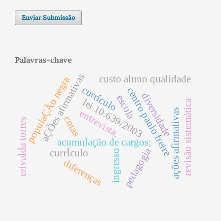
Enviar Submissão
Palavras-chave
aÇÕes afirmativas
custo aluno qualidade
populaÇÃo negra
currículo
centro paulo freire
diversidade
escola
lei 10.639/2003
revisão sistemática
ações afirmativas
entrevista.
cotas
erivalda torres
acumulação de cargos;
pedagogia
currÍculo
ingresso
diferenças