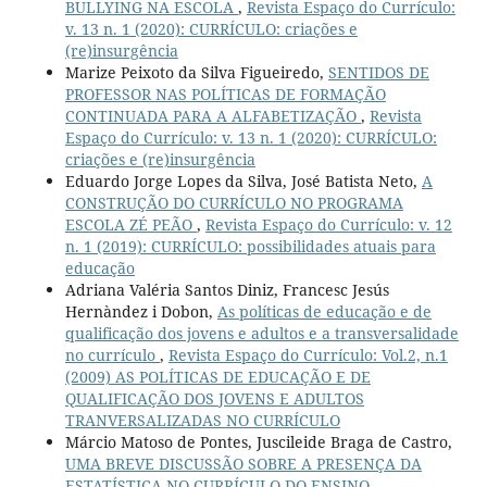
BULLYING NA ESCOLA
,
Revista Espaço do Currículo:
v. 13 n. 1 (2020): CURRÍCULO: criações e
(re)insurgência
Marize Peixoto da Silva Figueiredo,
SENTIDOS DE
PROFESSOR NAS POLÍTICAS DE FORMAÇÃO
CONTINUADA PARA A ALFABETIZAÇÃO
,
Revista
Espaço do Currículo: v. 13 n. 1 (2020): CURRÍCULO:
criações e (re)insurgência
Eduardo Jorge Lopes da Silva, José Batista Neto,
A
CONSTRUÇÃO DO CURRÍCULO NO PROGRAMA
ESCOLA ZÉ PEÃO
,
Revista Espaço do Currículo: v. 12
n. 1 (2019): CURRÍCULO: possibilidades atuais para
educação
Adriana Valéria Santos Diniz, Francesc Jesús
Hernàndez i Dobon,
As políticas de educação e de
qualificação dos jovens e adultos e a transversalidade
no currículo
,
Revista Espaço do Currículo: Vol.2, n.1
(2009) AS POLÍTICAS DE EDUCAÇÃO E DE
QUALIFICAÇÃO DOS JOVENS E ADULTOS
TRANVERSALIZADAS NO CURRÍCULO
Márcio Matoso de Pontes, Juscileide Braga de Castro,
UMA BREVE DISCUSSÃO SOBRE A PRESENÇA DA
ESTATÍSTICA NO CURRÍCULO DO ENSINO