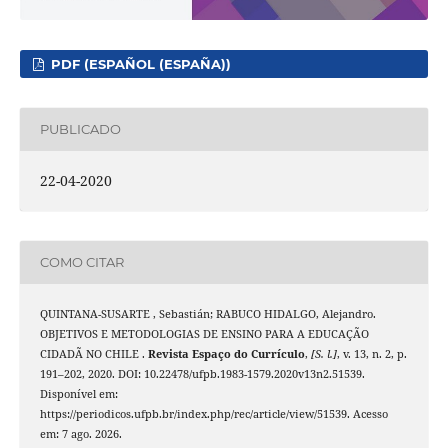
PDF (ESPAÑOL (ESPAÑA))
PUBLICADO
22-04-2020
COMO CITAR
QUINTANA-SUSARTE , Sebastián; RABUCO HIDALGO, Alejandro.
OBJETIVOS E METODOLOGIAS DE ENSINO PARA A EDUCAÇÃO
CIDADÃ NO CHILE .
Revista Espaço do Currículo
,
[S. l.]
, v. 13, n. 2, p.
191–202, 2020. DOI: 10.22478/ufpb.1983-1579.2020v13n2.51539.
Disponível em:
https://periodicos.ufpb.br/index.php/rec/article/view/51539. Acesso
em: 7 ago. 2026.