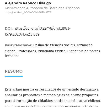
Alejandro Rabuco Hidalgo
Universidade Autônoma de Barcelona, Espanha.
https://orcid.org/0000-0001-6678-9778
DOI:
https://doi.org/10.22478/ufpb.1983-
1579.2020v13n2.51539
Ensino de Ciências Sociais, Formação
Palavras-chave:
cidadã, Professores, Cidadania Crítica, Cidadania de portas
fechadas
RESUMO
Este artigo mostra os resultados de um estudo destinado a
analisar os propósitos e metodologias de ensino propostas
para a Formação de Cidadãos no sistema educativo chileno,
com base na revisão documental das propostas oficiais do