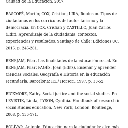
Calidad de la Educación, 2017.
BASCOPÉ, Martín; COX, Cristian; LIRA, Robinson. Tipos de
ciudadanos en los currículos del autoritarismo y la
democracia. En COX, Cristian y CASTILLO, Juan Carlos
(Edit). Aprendizaje de la ciudadanía: contextos,
experiencias y resultados. Santiago de Chile: Ediciones UC,
2015. p. 245-281.
BENEJAM, Pilar. Las finalidades de la educación social. En
BENEJAM, Pilar; PAGÉS. Joan (Edits). Enseñar y aprender
Ciencias Sociales, Geografía e Historia en la educación
secundaria. Barcelona: ICE/ Horsori, 1997. p. 33-52.
BICKMORE, Kathy. Social justice and the social studies. En
LEVISTIK, Linda; TYSON, Cynthia. Handbook of research in
social studies education. New York; London: Routledge,
2008. p. 155-171.
BOLÍVAR, Antonio. Educación para la ciudadanía: algo más