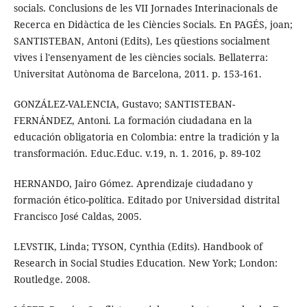
socials. Conclusions de les VII Jornades Interinacionals de
Recerca en Didàctica de les Ciències Socials. En PAGÉS, joan;
SANTISTEBAN, Antoni (Edits), Les qüestions socialment
vives i l'ensenyament de les ciències socials. Bellaterra:
Universitat Autònoma de Barcelona, 2011. p. 153-161.
GONZÁLEZ-VALENCIA, Gustavo; SANTISTEBAN-
FERNÁNDEZ, Antoni. La formación ciudadana en la
educación obligatoria en Colombia: entre la tradición y la
transformación. Educ.Educ. v.19, n. 1. 2016, p. 89-102
HERNANDO, Jairo Gómez. Aprendizaje ciudadano y
formación ético-política. Editado por Universidad distrital
Francisco José Caldas, 2005.
LEVSTIK, Linda; TYSON, Cynthia (Edits). Handbook of
Research in Social Studies Education. New York; London:
Routledge. 2008.