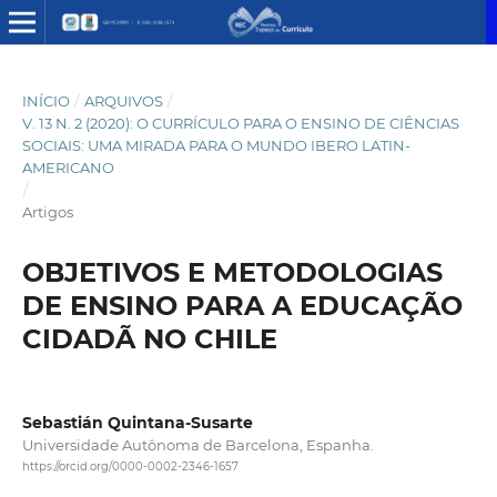
INÍCIO
/
ARQUIVOS
/
V. 13 N. 2 (2020): O CURRÍCULO PARA O ENSINO DE CIÊNCIAS
SOCIAIS: UMA MIRADA PARA O MUNDO IBERO LATIN-
AMERICANO
/
Artigos
OBJETIVOS E METODOLOGIAS
DE ENSINO PARA A EDUCAÇÃO
CIDADÃ NO CHILE
Sebastián Quintana-Susarte
Universidade Autônoma de Barcelona, Espanha.
https://orcid.org/0000-0002-2346-1657