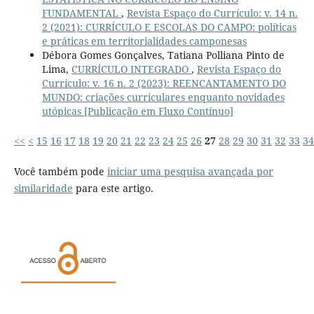
FUNDAMENTAL
,
Revista Espaço do Currículo: v. 14 n.
2 (2021): CURRÍCULO E ESCOLAS DO CAMPO: políticas
e práticas em territorialidades camponesas
Débora Gomes Gonçalves, Tatiana Polliana Pinto de
Lima,
CURRÍCULO INTEGRADO
,
Revista Espaço do
Currículo: v. 16 n. 2 (2023): REENCANTAMENTO DO
MUNDO: criações curriculares enquanto novidades
utópicas [Publicação em Fluxo Contínuo]
<<
<
15
16
17
18
19
20
21
22
23
24
25
26
27
28
29
30
31
32
33
34
Você também pode
iniciar uma pesquisa avançada por
similaridade
para este artigo.