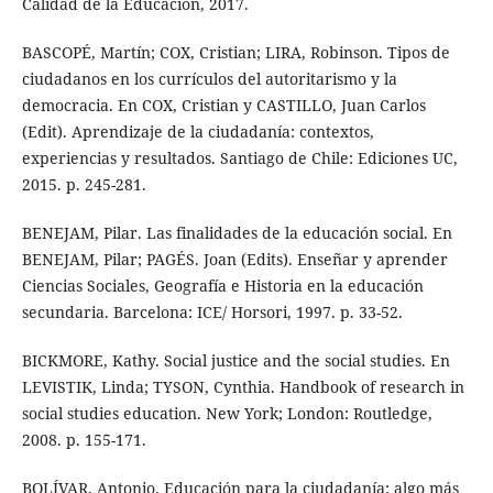
Calidad de la Educación, 2017.
BASCOPÉ, Martín; COX, Cristian; LIRA, Robinson. Tipos de
ciudadanos en los currículos del autoritarismo y la
democracia. En COX, Cristian y CASTILLO, Juan Carlos
(Edit). Aprendizaje de la ciudadanía: contextos,
experiencias y resultados. Santiago de Chile: Ediciones UC,
2015. p. 245-281.
BENEJAM, Pilar. Las finalidades de la educación social. En
BENEJAM, Pilar; PAGÉS. Joan (Edits). Enseñar y aprender
Ciencias Sociales, Geografía e Historia en la educación
secundaria. Barcelona: ICE/ Horsori, 1997. p. 33-52.
BICKMORE, Kathy. Social justice and the social studies. En
LEVISTIK, Linda; TYSON, Cynthia. Handbook of research in
social studies education. New York; London: Routledge,
2008. p. 155-171.
BOLÍVAR, Antonio. Educación para la ciudadanía: algo más