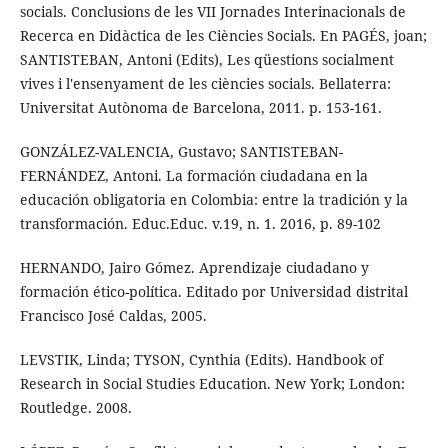
socials. Conclusions de les VII Jornades Interinacionals de
Recerca en Didàctica de les Ciències Socials. En PAGÉS, joan;
SANTISTEBAN, Antoni (Edits), Les qüestions socialment
vives i l'ensenyament de les ciències socials. Bellaterra:
Universitat Autònoma de Barcelona, 2011. p. 153-161.
GONZÁLEZ-VALENCIA, Gustavo; SANTISTEBAN-
FERNÁNDEZ, Antoni. La formación ciudadana en la
educación obligatoria en Colombia: entre la tradición y la
transformación. Educ.Educ. v.19, n. 1. 2016, p. 89-102
HERNANDO, Jairo Gómez. Aprendizaje ciudadano y
formación ético-política. Editado por Universidad distrital
Francisco José Caldas, 2005.
LEVSTIK, Linda; TYSON, Cynthia (Edits). Handbook of
Research in Social Studies Education. New York; London:
Routledge. 2008.