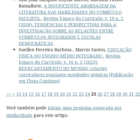
Ramalhete,
A INSUFICIENTE ABORDAGEM DA
LITERATURA NAS HABILIDADES DO CURRÍCULO
PAULISTA
,
Revista Espaço do Currículo: v. 19 n. 2
(2026): TENDÊNCIAS E PERSPECTIVAS PARA A
INVESTIGAÇÃO SOBRE AS RELAÇÕES ENTRE
CURRÍCULOS INTEGRADOS E ESCOLAS
DEMOCRÁTICAS
Suellen Ferreira Barbosa , Marcio Santos,
EDUCAÇÃO
FÍSICA NO ENSINO MÉDIO INTEGRADO
,
Revista
Espaço do Currículo: v. 16 n. 2 (2023):
REENCANTAMENTO DO MUNDO: criações
curriculares enquanto novidades utópicas [Publicação
em Fluxo Contínuo]
<<
<
13
14
15
16
17
18
19
20
21
22
23
24
25
26
27
28
29
30
31
32
Você também pode
iniciar uma pesquisa avançada por
similaridade
para este artigo.