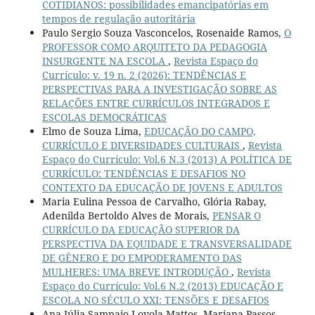
COTIDIANOS: possibilidades emancipatórias em
tempos de regulação autoritária
Paulo Sergio Souza Vasconcelos, Rosenaide Ramos,
O
PROFESSOR COMO ARQUITETO DA PEDAGOGIA
INSURGENTE NA ESCOLA
,
Revista Espaço do
Currículo: v. 19 n. 2 (2026): TENDÊNCIAS E
PERSPECTIVAS PARA A INVESTIGAÇÃO SOBRE AS
RELAÇÕES ENTRE CURRÍCULOS INTEGRADOS E
ESCOLAS DEMOCRÁTICAS
Elmo de Souza Lima,
EDUCAÇÃO DO CAMPO,
CURRÍCULO E DIVERSIDADES CULTURAIS
,
Revista
Espaço do Currículo: Vol.6 N.3 (2013) A POLÍTICA DE
CURRÍCULO: TENDÊNCIAS E DESAFIOS NO
CONTEXTO DA EDUCAÇÃO DE JOVENS E ADULTOS
Maria Eulina Pessoa de Carvalho, Glória Rabay,
Adenilda Bertoldo Alves de Morais,
PENSAR O
CURRÍCULO DA EDUCAÇÃO SUPERIOR DA
PERSPECTIVA DA EQUIDADE E TRANSVERSALIDADE
DE GÊNERO E DO EMPODERAMENTO DAS
MULHERES: UMA BREVE INTRODUÇÃO
,
Revista
Espaço do Currículo: Vol.6 N.2 (2013) EDUCAÇÃO E
ESCOLA NO SÉCULO XXI: TENSÕES E DESAFIOS
Ana Júlia Sampaio Loyola Mattos, Mariana Passos