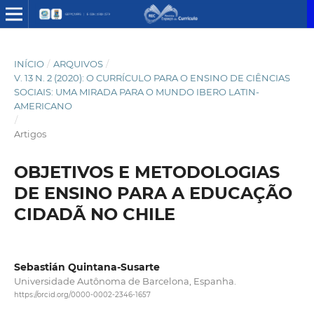
INÍCIO
/
ARQUIVOS
/
V. 13 N. 2 (2020): O CURRÍCULO PARA O ENSINO DE CIÊNCIAS
SOCIAIS: UMA MIRADA PARA O MUNDO IBERO LATIN-
AMERICANO
/
Artigos
OBJETIVOS E METODOLOGIAS
DE ENSINO PARA A EDUCAÇÃO
CIDADÃ NO CHILE
Sebastián Quintana-Susarte
Universidade Autônoma de Barcelona, Espanha.
https://orcid.org/0000-0002-2346-1657