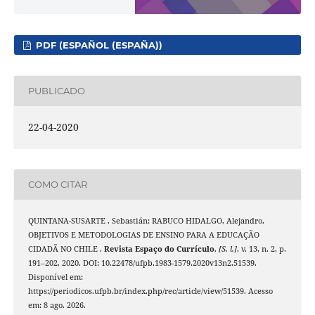
PDF (ESPAÑOL (ESPAÑA))
PUBLICADO
22-04-2020
COMO CITAR
QUINTANA-SUSARTE , Sebastián; RABUCO HIDALGO, Alejandro.
OBJETIVOS E METODOLOGIAS DE ENSINO PARA A EDUCAÇÃO
CIDADÃ NO CHILE .
Revista Espaço do Currículo
,
[S. l.]
, v. 13, n. 2, p.
191–202, 2020. DOI: 10.22478/ufpb.1983-1579.2020v13n2.51539.
Disponível em:
https://periodicos.ufpb.br/index.php/rec/article/view/51539. Acesso
em: 8 ago. 2026.