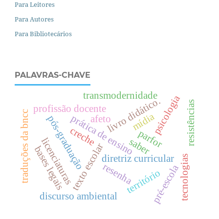
Para Leitores
Para Autores
Para Bibliotecários
PALAVRAS-CHAVE
transmodernidade
psicologia
livro didático.
resistências
profissão docente
traduções da bncc
mídia
prática de ensino
afeto
pós-graduação
creche
parfor
licenciaturas
saber
texto escolar
bases legais
diretriz curricular
tecnologias
resenha
pré-escola
território
discurso ambiental