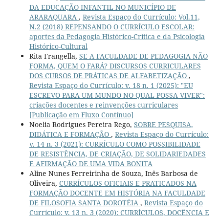
DA EDUCAÇÃO INFANTIL NO MUNICÍPIO DE
ARARAQUARA
,
Revista Espaço do Currículo: Vol.11,
N.2 (2018) REPENSANDO O CURRÍCULO ESCOLAR:
aportes da Pedagogia Histórico-Crítica e da Psicologia
Histórico-Cultural
Rita Frangella,
SE A FACULDADE DE PEDAGOGIA NÃO
FORMA, QUEM O FARÁ? DISCURSOS CURRICULARES
DOS CURSOS DE PRÁTICAS DE ALFABETIZAÇÃO
,
Revista Espaço do Currículo: v. 18 n. 1 (2025): "EU
ESCREVO PARA UM MUNDO NO QUAL POSSA VIVER":
criações docentes e reinvenções curriculares
[Publicação em Fluxo Contínuo]
Noelia Rodrigues Pereira Rego,
SOBRE PESQUISA,
DIDÁTICA E FORMAÇÃO
,
Revista Espaço do Currículo:
v. 14 n. 3 (2021): CURRÍCULO COMO POSSIBILIDADE
DE RESISTÊNCIA, DE CRIAÇÃO, DE SOLIDARIEDADES
E AFIRMAÇÃO DE UMA VIDA BONITA
Aline Nunes Ferreirinha de Souza, Inês Barbosa de
Oliveira,
CURRÍCULOS OFICIAIS E PRATICADOS NA
FORMAÇÃO DOCENTE EM HISTÓRIA NA FACULDADE
DE FILOSOFIA SANTA DOROTÉIA
,
Revista Espaço do
Currículo: v. 13 n. 3 (2020): CURRÍCULOS, DOCÊNCIA E