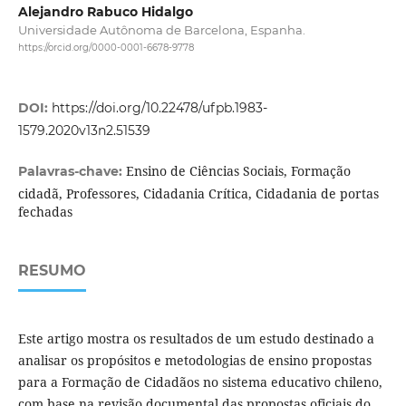
Alejandro Rabuco Hidalgo
Universidade Autônoma de Barcelona, Espanha.
https://orcid.org/0000-0001-6678-9778
DOI:
https://doi.org/10.22478/ufpb.1983-
1579.2020v13n2.51539
Ensino de Ciências Sociais, Formação
Palavras-chave:
cidadã, Professores, Cidadania Crítica, Cidadania de portas
fechadas
RESUMO
Este artigo mostra os resultados de um estudo destinado a
analisar os propósitos e metodologias de ensino propostas
para a Formação de Cidadãos no sistema educativo chileno,
com base na revisão documental das propostas oficiais do